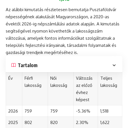
Az alábbi kimutatás részletesen bemutatja Pusztaföldvár
népességének alakulását Magyarországon, a 2020-as
évektől 2026-ig népszámlálási adatok alapján. A kimutatás
segítségével nyomon követhetők a lakosságszám
változásai, amelyek fontos információkat szolgáltatnak a
település fejlesztési irányainak, társadalmi folyamataik és
gazdasági trendjeik megértéséhez is.
Tartalom
Év
Férfi
Női
Változás
Teljes
lakosság
lakosság
az előző
lakosság
évhez
képest
2026
759
759
-5.36%
1,518
2025
802
820
2.30%
1,622