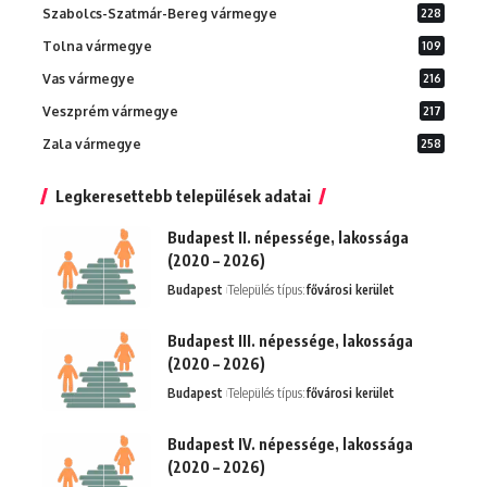
Szabolcs-Szatmár-Bereg vármegye
228
Tolna vármegye
109
Vas vármegye
216
Veszprém vármegye
217
Zala vármegye
258
Legkeresettebb települések adatai
Budapest II. népessége, lakossága
(2020 – 2026)
Budapest
Település típus:
fővárosi kerület
Budapest III. népessége, lakossága
(2020 – 2026)
Budapest
Település típus:
fővárosi kerület
Budapest IV. népessége, lakossága
(2020 – 2026)