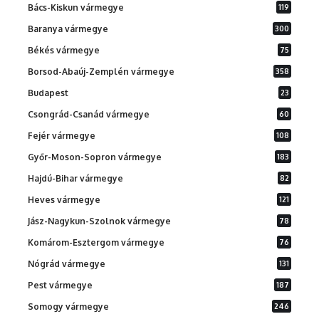
Bács-Kiskun vármegye
119
Baranya vármegye
300
Békés vármegye
75
Borsod-Abaúj-Zemplén vármegye
358
Budapest
23
Csongrád-Csanád vármegye
60
Fejér vármegye
108
Győr-Moson-Sopron vármegye
183
Hajdú-Bihar vármegye
82
Heves vármegye
121
Jász-Nagykun-Szolnok vármegye
78
Komárom-Esztergom vármegye
76
Nógrád vármegye
131
Pest vármegye
187
Somogy vármegye
246