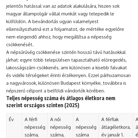
jelentős hatással van az adatok alakulására, hiszen sok
magyar állampolgár vállal munkát vagy telepedik le
külföldön. A bevándorlás ugyan valamelyest
ellensúlyozhatná ezt a folyamatot, de mértéke egyelőre
nem elegendő ahhoz, hogy megállítsa a népesség
csökkenését.
A népsűrűség csökkenése szintén hosszú távú hatásokkal
járhat: egyre több településen tapasztalható elöregedés,
lakosságszám-csökkenés, ami különösen a kisebb falvakat
és vidéki térségeket érinti érzékenyen. Ezzel párhuzamosan
a nagyvárosok, különösen Budapest környéke, továbbra is
népszerű célpont a belföldi vándorlók körében.
Teljes népesség száma és átlagos életkora nem
szerint országos szinten (2025)
Év
A férfi
A női
A
A férfiak
A
népesség
népesség
népesség
átlagéletkora,
á
száma,
száma,
száma
év január 1.
é