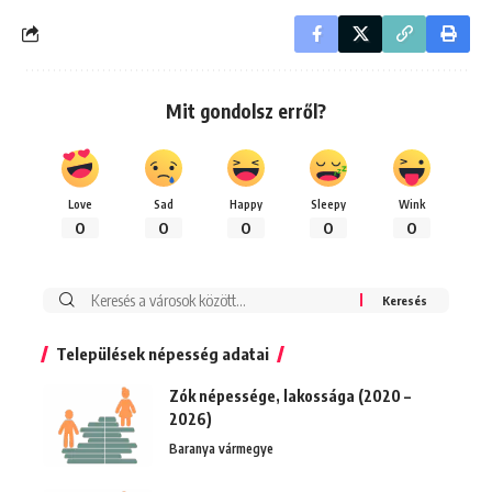
Mit gondolsz erről?
Love
Sad
Happy
Sleepy
Wink
0
0
0
0
0
Keresés:
Települések népesség adatai
Zók népessége, lakossága (2020 –
2026)
Baranya vármegye