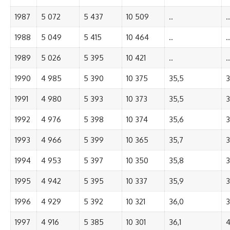
1987
5 072
5 437
10 509
..
..
1988
5 049
5 415
10 464
..
..
1989
5 026
5 395
10 421
..
..
1990
4 985
5 390
10 375
35,5
3
1991
4 980
5 393
10 373
35,5
3
1992
4 976
5 398
10 374
35,6
3
1993
4 966
5 399
10 365
35,7
3
1994
4 953
5 397
10 350
35,8
3
1995
4 942
5 395
10 337
35,9
3
1996
4 929
5 392
10 321
36,0
3
1997
4 916
5 385
10 301
36,1
4