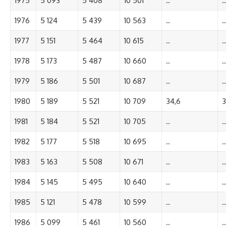
1975
5 093
5 408
10 501
..
..
1976
5 124
5 439
10 563
..
..
1977
5 151
5 464
10 615
..
..
1978
5 173
5 487
10 660
..
..
1979
5 186
5 501
10 687
..
..
1980
5 189
5 521
10 709
34,6
3
1981
5 184
5 521
10 705
..
..
1982
5 177
5 518
10 695
..
..
1983
5 163
5 508
10 671
..
..
1984
5 145
5 495
10 640
..
..
1985
5 121
5 478
10 599
..
..
1986
5 099
5 461
10 560
..
..