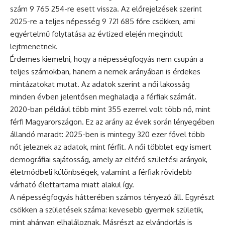
szám 9 765 254-re esett vissza. Az előrejelzések szerint
2025-re a teljes népesség 9 721 685 főre csökken, ami
egyértelmű folytatása az évtized elején megindult
lejtmenetnek.
Érdemes kiemelni, hogy a népességfogyás nem csupán a
teljes számokban, hanem a nemek arányában is érdekes
mintázatokat mutat. Az adatok szerint a női lakosság
minden évben jelentősen meghaladja a férfiak számát.
2020-ban például több mint 355 ezerrel volt több nő, mint
férfi Magyarországon. Ez az arány az évek során lényegében
állandó maradt: 2025-ben is mintegy 320 ezer fővel több
nőt jeleznek az adatok, mint férfit. A női többlet egy ismert
demográfiai sajátosság, amely az eltérő születési arányok,
életmódbeli különbségek, valamint a férfiak rövidebb
várható élettartama miatt alakul így.
A népességfogyás hátterében számos tényező áll. Egyrészt
csökken a születések száma: kevesebb gyermek születik,
mint ahányan elhaláloznak. Másrészt az elvándorlás is