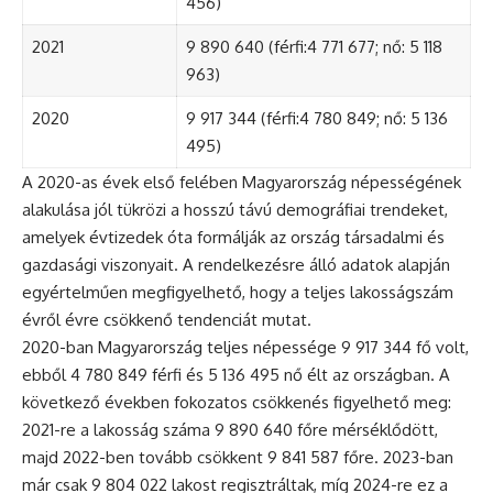
456)
2021
9 890 640 (férfi:4 771 677; nő: 5 118
963)
2020
9 917 344 (férfi:4 780 849; nő: 5 136
495)
A 2020-as évek első felében Magyarország népességének
alakulása jól tükrözi a hosszú távú demográfiai trendeket,
amelyek évtizedek óta formálják az ország társadalmi és
gazdasági viszonyait. A rendelkezésre álló adatok alapján
egyértelműen megfigyelhető, hogy a teljes lakosságszám
évről évre csökkenő tendenciát mutat.
2020-ban Magyarország teljes népessége 9 917 344 fő volt,
ebből 4 780 849 férfi és 5 136 495 nő élt az országban. A
következő években fokozatos csökkenés figyelhető meg:
2021-re a lakosság száma 9 890 640 főre mérséklődött,
majd 2022-ben tovább csökkent 9 841 587 főre. 2023-ban
már csak 9 804 022 lakost regisztráltak, míg 2024-re ez a