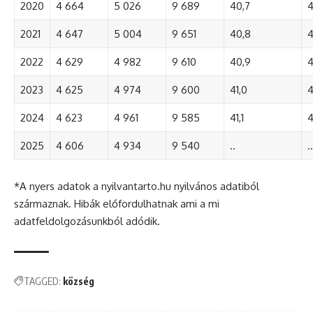
2020
4 664
5 026
9 689
40,7
4
2021
4 647
5 004
9 651
40,8
4
2022
4 629
4 982
9 610
40,9
4
2023
4 625
4 974
9 600
41,0
4
2024
4 623
4 961
9 585
41,1
4
2025
4 606
4 934
9 540
..
..
*A nyers adatok a nyilvantarto.hu nyilvános adatiból
származnak. Hibák előfordulhatnak ami a mi
adatfeldolgozásunkból adódik.
TAGGED:
község