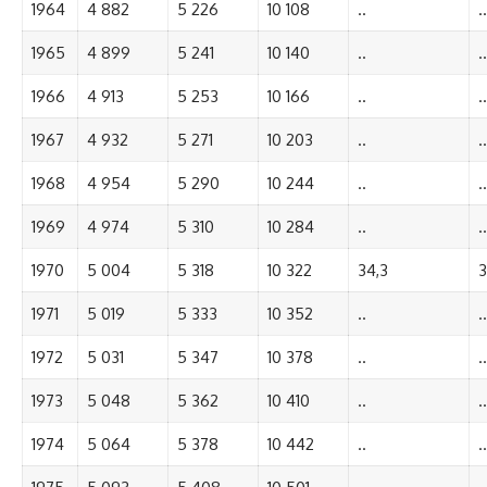
1964
4 882
5 226
10 108
..
..
1965
4 899
5 241
10 140
..
..
1966
4 913
5 253
10 166
..
..
1967
4 932
5 271
10 203
..
..
1968
4 954
5 290
10 244
..
..
1969
4 974
5 310
10 284
..
..
1970
5 004
5 318
10 322
34,3
3
1971
5 019
5 333
10 352
..
..
1972
5 031
5 347
10 378
..
..
1973
5 048
5 362
10 410
..
..
1974
5 064
5 378
10 442
..
..