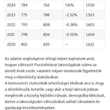
2024
784
766
1.16%
1,550
2023
775
788
-2.52%
1,563
2022
795
808
-0.38%
1,603
2021
798
806
-0.50%
1,604
2020
802
820
–
1,622
Az adatok segítségével átfogó képet kaphatunk arról,
hogyan változott Pusztafoldvar lakosságának száma az
elmúlt évek során, valamint milyen tendenciák figyelhetők
meg a népsűrűség alakulásában.
A bemutatott statisztikák lehetőséget kínálnak arra is, hogy
a döntéshozók, kutatók, vagy akár a helyi lakosok jobban
megértsék a község fejlődési irányait, demográfiai kihívásait,
illetve a lakosságszám változásából adódó társadalmi és
gazdasági következményeket.