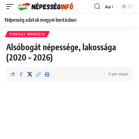
Aa
Font
Resizer
Népesség adatok megyei bontásban
SOMOGY VÁRMEGYE
Alsóbogát népessége, lakossága
(2020 – 2026)
11 perc olvasás