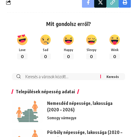
Mit gondolsz erről?
Love
Sad
Happy
Sleepy
Wink
0
0
0
0
0
Keresés:
Települések népesség adatai
Nemesdéd népessége, lakossága
(2020 – 2026)
Somogy vármegye
Pörböly népessége, lakossága (2020 –