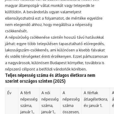
magyar állampolgár vállal munkát vagy telepedik le
külföldön. A bevándorlás ugyan valamelyest
ellensúlyozhatná ezt a folyamatot, de mértéke egyelőre
nem elegendő ahhoz, hogy megállítsa a népesség
csökkenését.
A népsűrűség csökkenése szintén hosszú távú hatásokkal
járhat: egyre több településen tapasztalható elöregedés,
lakosságszám-csökkenés, ami különösen a kisebb falvakat
és vidéki térségeket érinti érzékenyen. Ezzel párhuzamosan
a nagyvárosok, különösen Budapest környéke, továbbra is
népszerű célpont a belföldi vándorlók körében.
Teljes népesség száma és átlagos életkora nem
szerint országos szinten (2025)
Év
A férfi
A női
A
A férfiak
A
népesség
népesség
népesség
átlagéletkora,
á
száma,
száma,
száma
év január 1.
é
január 1.,
január 1.,
összesen,