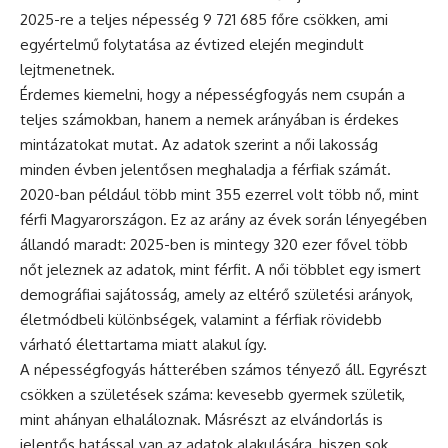
2025-re a teljes népesség 9 721 685 főre csökken, ami
egyértelmű folytatása az évtized elején megindult
lejtmenetnek.
Érdemes kiemelni, hogy a népességfogyás nem csupán a
teljes számokban, hanem a nemek arányában is érdekes
mintázatokat mutat. Az adatok szerint a női lakosság
minden évben jelentősen meghaladja a férfiak számát.
2020-ban például több mint 355 ezerrel volt több nő, mint
férfi Magyarországon. Ez az arány az évek során lényegében
állandó maradt: 2025-ben is mintegy 320 ezer fővel több
nőt jeleznek az adatok, mint férfit. A női többlet egy ismert
demográfiai sajátosság, amely az eltérő születési arányok,
életmódbeli különbségek, valamint a férfiak rövidebb
várható élettartama miatt alakul így.
A népességfogyás hátterében számos tényező áll. Egyrészt
csökken a születések száma: kevesebb gyermek születik,
mint ahányan elhaláloznak. Másrészt az elvándorlás is
jelentős hatással van az adatok alakulására, hiszen sok