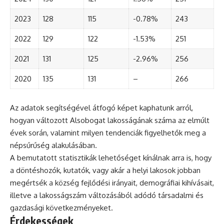
2023
128
115
-0.78%
243
2022
129
122
-1.53%
251
2021
131
125
-2.96%
256
2020
135
131
–
266
Az adatok segítségével átfogó képet kaphatunk arról,
hogyan változott Alsobogat lakosságának száma az elmúlt
évek során, valamint milyen tendenciák figyelhetők meg a
népsűrűség alakulásában.
A bemutatott statisztikák lehetőséget kínálnak arra is, hogy
a döntéshozók, kutatók, vagy akár a helyi lakosok jobban
megértsék a község fejlődési irányait, demográfiai kihívásait,
illetve a lakosságszám változásából adódó társadalmi és
gazdasági következményeket.
Érdekességek