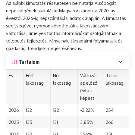
Az alábbi kimutatás részletesen bemutatja Alsóbogát
népességének alakulását Magyarországon, a 2020-as
évektől 2026-ig népszámlálási adatok alapján. A kimutatás
segítségével nyomon követhetők a lakosságszám
változásai, amelyek fontos információkat szolgáltatnak a
település fejlesztési irányainak, társadalmi folyamataik és
gazdasági trendjeik megértéséhez is.
Tartalom
Év
Férfi
Női
Változás
Teljes
lakosság
lakosság
az előző
lakosság
évhez
képest
2026
132
122
-2.22%
254
2025
135
131
3.85%
266
2024
130
121
1.56%
251