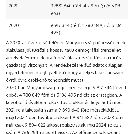
2021
9 890 640 (férfi:4 771 677; nő: 5 118
963)
2020
9 917 344 (férfi:4 780 849; nő: 5 136
495)
A 2020-as évek első felében Magyarország népességének
alakulása jól tükrözi a hosszú távú demográfiai trendeket,
amelyek évtizedek óta formálják az ország társadalmi és
gazdasági viszonyait. A rendelkezésre álló adatok alapján
egyértelműen megfigyelhető, hogy a teljes lakosságszám
évről évre csökkenő tendenciát mutat.
2020-ban Magyarország teljes népessége 9 917 344 fő volt,
ebből 4 780 849 férfi és 5 136 495 nő élt az országban. A
következő években fokozatos csökkenés figyelhető meg:
2021-re a lakosság száma 9 890 640 főre mérséklődött,
majd 2022-ben tovább csökkent 9 841 587 főre. 2023-ban
már csak 9 804 022 lakost regisztráltak, míg 2024-re ez a
szám 9 765 254-re esett vissza. Az előrejelzések szerint