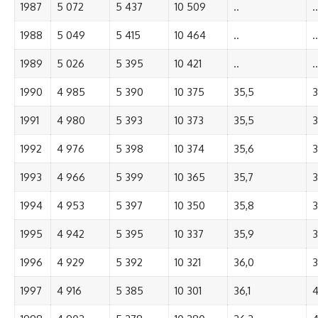
1987
5 072
5 437
10 509
..
..
1988
5 049
5 415
10 464
..
..
1989
5 026
5 395
10 421
..
..
1990
4 985
5 390
10 375
35,5
3
1991
4 980
5 393
10 373
35,5
3
1992
4 976
5 398
10 374
35,6
3
1993
4 966
5 399
10 365
35,7
3
1994
4 953
5 397
10 350
35,8
3
1995
4 942
5 395
10 337
35,9
3
1996
4 929
5 392
10 321
36,0
3
1997
4 916
5 385
10 301
36,1
4