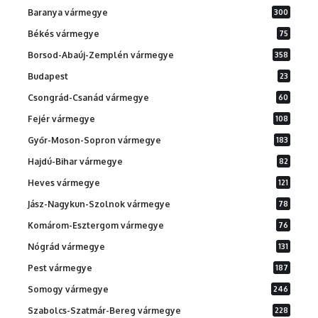
Baranya vármegye
300
Békés vármegye
75
Borsod-Abaúj-Zemplén vármegye
358
Budapest
23
Csongrád-Csanád vármegye
60
Fejér vármegye
108
Győr-Moson-Sopron vármegye
183
Hajdú-Bihar vármegye
82
Heves vármegye
121
Jász-Nagykun-Szolnok vármegye
78
Komárom-Esztergom vármegye
76
Nógrád vármegye
131
Pest vármegye
187
Somogy vármegye
246
Szabolcs-Szatmár-Bereg vármegye
228