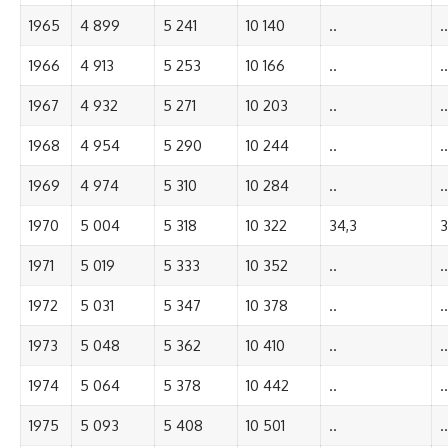
1965
4 899
5 241
10 140
..
..
1966
4 913
5 253
10 166
..
..
1967
4 932
5 271
10 203
..
..
1968
4 954
5 290
10 244
..
..
1969
4 974
5 310
10 284
..
..
1970
5 004
5 318
10 322
34,3
3
1971
5 019
5 333
10 352
..
..
1972
5 031
5 347
10 378
..
..
1973
5 048
5 362
10 410
..
..
1974
5 064
5 378
10 442
..
..
1975
5 093
5 408
10 501
..
..