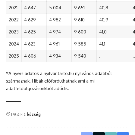
2021
4 647
5 004
9 651
40,8
4
2022
4 629
4 982
9 610
40,9
4
2023
4 625
4 974
9 600
41,0
4
2024
4 623
4 961
9 585
41,1
4
2025
4 606
4 934
9 540
..
..
*A nyers adatok a nyilvantarto.hu nyilvános adatiból
származnak. Hibák előfordulhatnak ami a mi
adatfeldolgozásunkból adódik.
TAGGED:
község