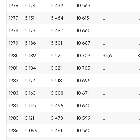
1976
5 124
5 439
10 563
..
..
1977
5 151
5 464
10 615
..
..
1978
5 173
5 487
10 660
..
..
1979
5 186
5 501
10 687
..
..
1980
5 189
5 521
10 709
34,6
3
1981
5 184
5 521
10 705
..
..
1982
5 177
5 518
10 695
..
..
1983
5 163
5 508
10 671
..
..
1984
5 145
5 495
10 640
..
..
1985
5 121
5 478
10 599
..
..
1986
5 099
5 461
10 560
..
..