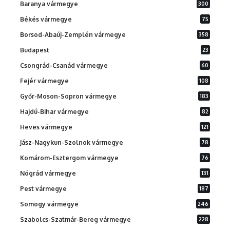
Baranya vármegye
300
Békés vármegye
75
Borsod-Abaúj-Zemplén vármegye
358
Budapest
23
Csongrád-Csanád vármegye
60
Fejér vármegye
108
Győr-Moson-Sopron vármegye
183
Hajdú-Bihar vármegye
82
Heves vármegye
121
Jász-Nagykun-Szolnok vármegye
78
Komárom-Esztergom vármegye
76
Nógrád vármegye
131
Pest vármegye
187
Somogy vármegye
246
Szabolcs-Szatmár-Bereg vármegye
228