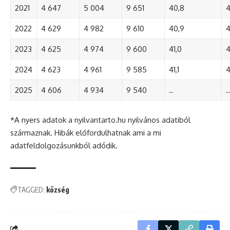
2021
4 647
5 004
9 651
40,8
4
2022
4 629
4 982
9 610
40,9
4
2023
4 625
4 974
9 600
41,0
4
2024
4 623
4 961
9 585
41,1
4
2025
4 606
4 934
9 540
..
..
*A nyers adatok a nyilvantarto.hu nyilvános adatiból
származnak. Hibák előfordulhatnak ami a mi
adatfeldolgozásunkból adódik.
TAGGED:
község