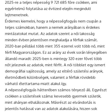
2025-re a teljes népesség 9 721 685 főre csökken, ami
egyértelmű folytatása az évtized elején megindult
lejtmenetnek.
Érdemes kiemelni, hogy a népességfogyás nem csupán a
teljes számokban, hanem a nemek arányában is érdekes
mintázatokat mutat. Az adatok szerint a női lakosság
minden évben jelentősen meghaladja a férfiak számát.
2020-ban például több mint 355 ezerrel volt több nő, mint
férfi Magyarországon. Ez az arány az évek során lényegében
állandó maradt: 2025-ben is mintegy 320 ezer fővel több
nőt jeleznek az adatok, mint férfit. A női többlet egy ismert
demográfiai sajátosság, amely az eltérő születési arányok,
életmódbeli különbségek, valamint a férfiak rövidebb
várható élettartama miatt alakul így.
A népességfogyás hátterében számos tényező áll. Egyrészt
csökken a születések száma: kevesebb gyermek születik,
mint ahányan elhaláloznak. Másrészt az elvándorlás is
jelentős hatással van az adatok alakulására, hiszen sok