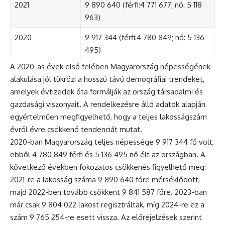
2021
9 890 640 (férfi:4 771 677; nő: 5 118
963)
2020
9 917 344 (férfi:4 780 849; nő: 5 136
495)
A 2020-as évek első felében Magyarország népességének
alakulása jól tükrözi a hosszú távú demográfiai trendeket,
amelyek évtizedek óta formálják az ország társadalmi és
gazdasági viszonyait. A rendelkezésre álló adatok alapján
egyértelműen megfigyelhető, hogy a teljes lakosságszám
évről évre csökkenő tendenciát mutat.
2020-ban Magyarország teljes népessége 9 917 344 fő volt,
ebből 4 780 849 férfi és 5 136 495 nő élt az országban. A
következő években fokozatos csökkenés figyelhető meg:
2021-re a lakosság száma 9 890 640 főre mérséklődött,
majd 2022-ben tovább csökkent 9 841 587 főre. 2023-ban
már csak 9 804 022 lakost regisztráltak, míg 2024-re ez a
szám 9 765 254-re esett vissza. Az előrejelzések szerint