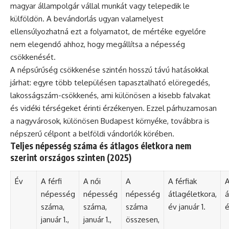
magyar állampolgár vállal munkát vagy telepedik le
külföldön. A bevándorlás ugyan valamelyest
ellensúlyozhatná ezt a folyamatot, de mértéke egyelőre
nem elegendő ahhoz, hogy megállítsa a népesség
csökkenését.
A népsűrűség csökkenése szintén hosszú távú hatásokkal
járhat: egyre több településen tapasztalható elöregedés,
lakosságszám-csökkenés, ami különösen a kisebb falvakat
és vidéki térségeket érinti érzékenyen. Ezzel párhuzamosan
a nagyvárosok, különösen Budapest környéke, továbbra is
népszerű célpont a belföldi vándorlók körében.
Teljes népesség száma és átlagos életkora nem
szerint országos szinten (2025)
Év
A férfi
A női
A
A férfiak
A
népesség
népesség
népesség
átlagéletkora,
á
száma,
száma,
száma
év január 1.
é
január 1.,
január 1.,
összesen,