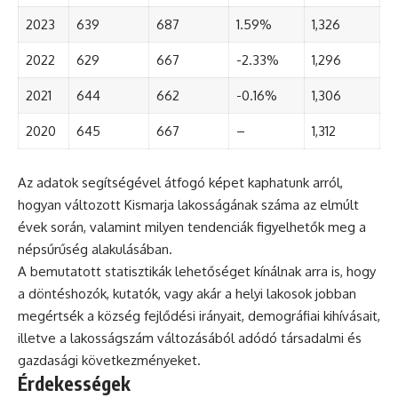
2023
639
687
1.59%
1,326
2022
629
667
-2.33%
1,296
2021
644
662
-0.16%
1,306
2020
645
667
–
1,312
Az adatok segítségével átfogó képet kaphatunk arról,
hogyan változott Kismarja lakosságának száma az elmúlt
évek során, valamint milyen tendenciák figyelhetők meg a
népsűrűség alakulásában.
A bemutatott statisztikák lehetőséget kínálnak arra is, hogy
a döntéshozók, kutatók, vagy akár a helyi lakosok jobban
megértsék a község fejlődési irányait, demográfiai kihívásait,
illetve a lakosságszám változásából adódó társadalmi és
gazdasági következményeket.
Érdekességek