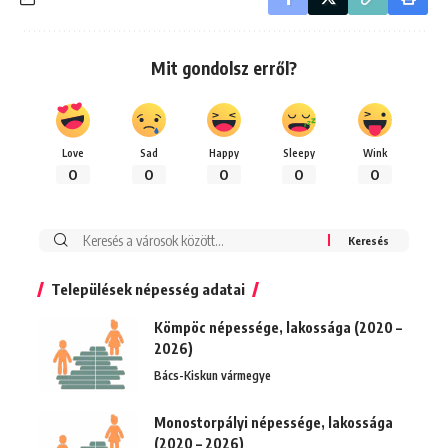
Mit gondolsz erről?
Love
Sad
Happy
Sleepy
Wink
0
0
0
0
0
Keresés:
Települések népesség adatai
Kömpöc népessége, lakossága (2020 –
2026)
Bács-Kiskun vármegye
Monostorpályi népessége, lakossága
(2020 – 2026)