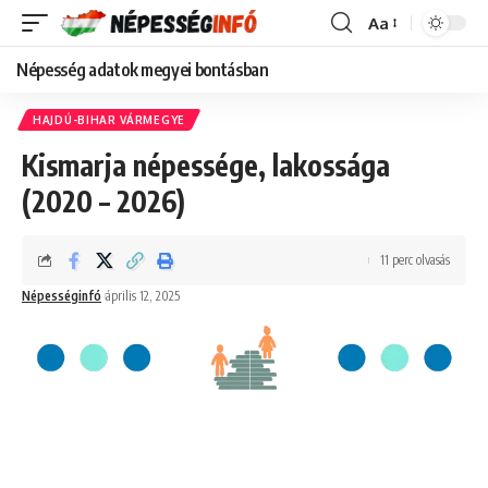
Aa
Font
Resizer
Népesség adatok megyei bontásban
HAJDÚ-BIHAR VÁRMEGYE
Kismarja népessége, lakossága
(2020 – 2026)
11 perc olvasás
Népességinfó
április 12, 2025