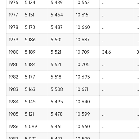
1976
5 124
5 439
10 563
..
..
1977
5 151
5 464
10 615
..
..
1978
5 173
5 487
10 660
..
..
1979
5 186
5 501
10 687
..
..
1980
5 189
5 521
10 709
34,6
3
1981
5 184
5 521
10 705
..
..
1982
5 177
5 518
10 695
..
..
1983
5 163
5 508
10 671
..
..
1984
5 145
5 495
10 640
..
..
1985
5 121
5 478
10 599
..
..
1986
5 099
5 461
10 560
..
..
1987
5 072
5 437
10 509
..
..