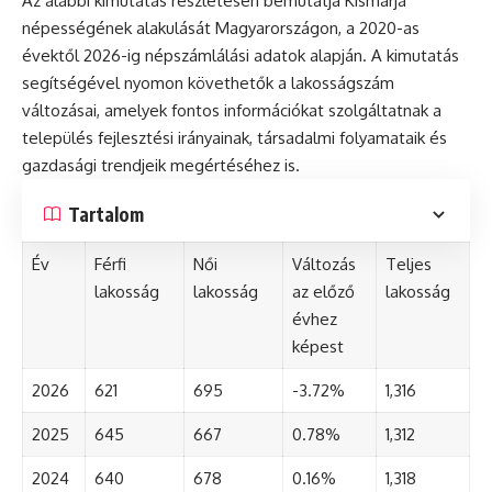
Az alábbi kimutatás részletesen bemutatja Kismarja
népességének alakulását Magyarországon, a 2020-as
évektől 2026-ig népszámlálási adatok alapján. A kimutatás
segítségével nyomon követhetők a lakosságszám
változásai, amelyek fontos információkat szolgáltatnak a
település fejlesztési irányainak, társadalmi folyamataik és
gazdasági trendjeik megértéséhez is.
Tartalom
Év
Férfi
Női
Változás
Teljes
lakosság
lakosság
az előző
lakosság
évhez
képest
2026
621
695
-3.72%
1,316
2025
645
667
0.78%
1,312
2024
640
678
0.16%
1,318