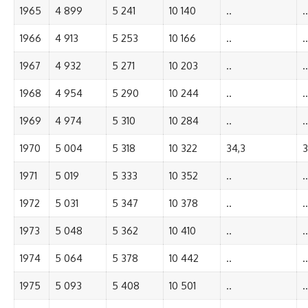
1965
4 899
5 241
10 140
..
..
1966
4 913
5 253
10 166
..
..
1967
4 932
5 271
10 203
..
..
1968
4 954
5 290
10 244
..
..
1969
4 974
5 310
10 284
..
..
1970
5 004
5 318
10 322
34,3
3
1971
5 019
5 333
10 352
..
..
1972
5 031
5 347
10 378
..
..
1973
5 048
5 362
10 410
..
..
1974
5 064
5 378
10 442
..
..
1975
5 093
5 408
10 501
..
..