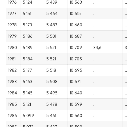
1976
5 124
5 439
10 563
..
..
1977
5 151
5 464
10 615
..
..
1978
5 173
5 487
10 660
..
..
1979
5 186
5 501
10 687
..
..
1980
5 189
5 521
10 709
34,6
3
1981
5 184
5 521
10 705
..
..
1982
5 177
5 518
10 695
..
..
1983
5 163
5 508
10 671
..
..
1984
5 145
5 495
10 640
..
..
1985
5 121
5 478
10 599
..
..
1986
5 099
5 461
10 560
..
..
1987
5 072
5 437
10 509
..
..