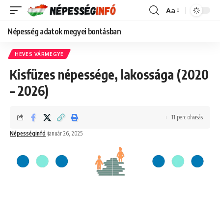
Aa
Font
Resizer
Népesség adatok megyei bontásban
HEVES VÁRMEGYE
Kisfüzes népessége, lakossága (2020
– 2026)
11 perc olvasás
Népességinfó
január 26, 2025