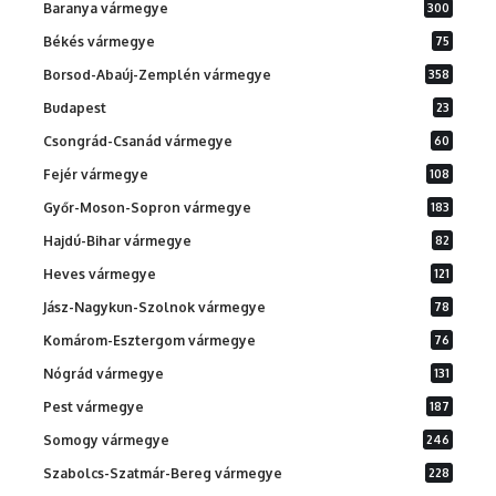
Baranya vármegye
300
Békés vármegye
75
Borsod-Abaúj-Zemplén vármegye
358
Budapest
23
Csongrád-Csanád vármegye
60
Fejér vármegye
108
Győr-Moson-Sopron vármegye
183
Hajdú-Bihar vármegye
82
Heves vármegye
121
Jász-Nagykun-Szolnok vármegye
78
Komárom-Esztergom vármegye
76
Nógrád vármegye
131
Pest vármegye
187
Somogy vármegye
246
Szabolcs-Szatmár-Bereg vármegye
228