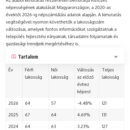
Az alábbi kimutatás részletesen bemutatja Kisfüzes
népességének alakulását Magyarországon, a 2020-as
évektől 2026-ig népszámlálási adatok alapján. A kimutatás
segítségével nyomon követhetők a lakosságszám
változásai, amelyek fontos információkat szolgáltatnak a
település fejlesztési irányainak, társadalmi folyamataik és
gazdasági trendjeik megértéséhez is.
Tartalom
Év
Férfi
Női
Változás
Teljes
lakosság
lakosság
az előző
lakosság
évhez
képest
2026
64
57
-4.48%
121
2025
67
64
4.69%
131
2024
64
63
3.23%
127