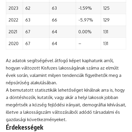
2023
62
63
-1.59%
125
2022
63
66
-5.97%
129
2021
67
64
0.00%
131
2020
67
64
–
131
Az adatok segítségével átfogó képet kaphatunk arról,
hogyan változott Kisfuzes lakosságának száma az elmúlt
évek során, valamint milyen tendenciák figyelhetők meg a
népsűrűség alakulásában.
A bemutatott statisztikák lehetőséget kínálnak arra is, hogy
a döntéshozók, kutatók, vagy akár a helyi lakosok jobban
megértsék a község fejlődési irányait, demográfiai kihívásait,
illetve a lakosságszám változásából adódó társadalmi és
gazdasági következményeket.
Érdekességek