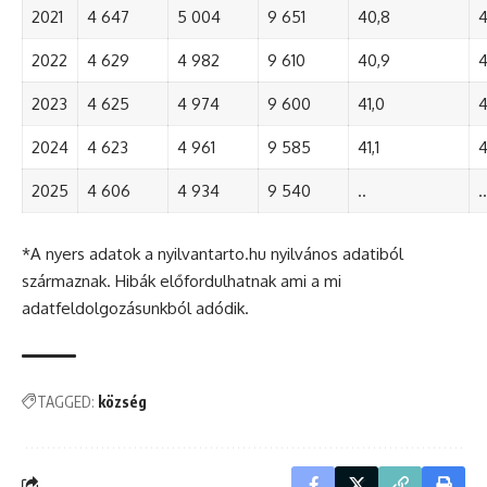
2021
4 647
5 004
9 651
40,8
4
2022
4 629
4 982
9 610
40,9
4
2023
4 625
4 974
9 600
41,0
4
2024
4 623
4 961
9 585
41,1
4
2025
4 606
4 934
9 540
..
..
*A nyers adatok a nyilvantarto.hu nyilvános adatiból
származnak. Hibák előfordulhatnak ami a mi
adatfeldolgozásunkból adódik.
TAGGED:
község