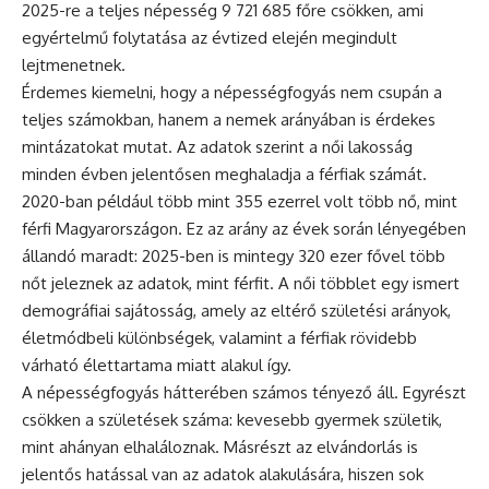
2025-re a teljes népesség 9 721 685 főre csökken, ami
egyértelmű folytatása az évtized elején megindult
lejtmenetnek.
Érdemes kiemelni, hogy a népességfogyás nem csupán a
teljes számokban, hanem a nemek arányában is érdekes
mintázatokat mutat. Az adatok szerint a női lakosság
minden évben jelentősen meghaladja a férfiak számát.
2020-ban például több mint 355 ezerrel volt több nő, mint
férfi Magyarországon. Ez az arány az évek során lényegében
állandó maradt: 2025-ben is mintegy 320 ezer fővel több
nőt jeleznek az adatok, mint férfit. A női többlet egy ismert
demográfiai sajátosság, amely az eltérő születési arányok,
életmódbeli különbségek, valamint a férfiak rövidebb
várható élettartama miatt alakul így.
A népességfogyás hátterében számos tényező áll. Egyrészt
csökken a születések száma: kevesebb gyermek születik,
mint ahányan elhaláloznak. Másrészt az elvándorlás is
jelentős hatással van az adatok alakulására, hiszen sok