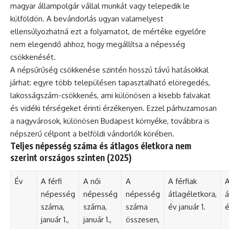
magyar állampolgár vállal munkát vagy telepedik le
külföldön. A bevándorlás ugyan valamelyest
ellensúlyozhatná ezt a folyamatot, de mértéke egyelőre
nem elegendő ahhoz, hogy megállítsa a népesség
csökkenését.
A népsűrűség csökkenése szintén hosszú távú hatásokkal
járhat: egyre több településen tapasztalható elöregedés,
lakosságszám-csökkenés, ami különösen a kisebb falvakat
és vidéki térségeket érinti érzékenyen. Ezzel párhuzamosan
a nagyvárosok, különösen Budapest környéke, továbbra is
népszerű célpont a belföldi vándorlók körében.
Teljes népesség száma és átlagos életkora nem
szerint országos szinten (2025)
Év
A férfi
A női
A
A férfiak
A
népesség
népesség
népesség
átlagéletkora,
á
száma,
száma,
száma
év január 1.
é
január 1.,
január 1.,
összesen,