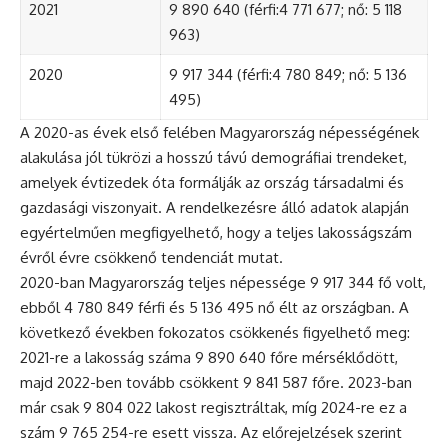
2021
9 890 640 (férfi:4 771 677; nő: 5 118
963)
2020
9 917 344 (férfi:4 780 849; nő: 5 136
495)
A 2020-as évek első felében Magyarország népességének
alakulása jól tükrözi a hosszú távú demográfiai trendeket,
amelyek évtizedek óta formálják az ország társadalmi és
gazdasági viszonyait. A rendelkezésre álló adatok alapján
egyértelműen megfigyelhető, hogy a teljes lakosságszám
évről évre csökkenő tendenciát mutat.
2020-ban Magyarország teljes népessége 9 917 344 fő volt,
ebből 4 780 849 férfi és 5 136 495 nő élt az országban. A
következő években fokozatos csökkenés figyelhető meg:
2021-re a lakosság száma 9 890 640 főre mérséklődött,
majd 2022-ben tovább csökkent 9 841 587 főre. 2023-ban
már csak 9 804 022 lakost regisztráltak, míg 2024-re ez a
szám 9 765 254-re esett vissza. Az előrejelzések szerint