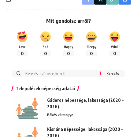
Mit gondolsz erről?
Love
Sad
Happy
Sleepy
Wink
0
0
0
0
0
Keresés:
Települések népesség adatai
Gádoros népessége, lakossága (2020 –
2026)
Békés vármegye
Kisnána népessége, lakossága (2020 –
2026)