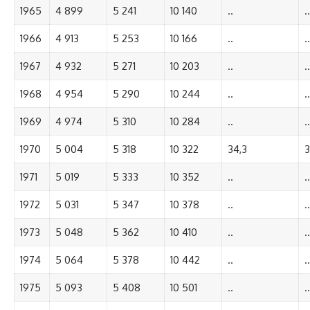
1965
4 899
5 241
10 140
..
..
1966
4 913
5 253
10 166
..
..
1967
4 932
5 271
10 203
..
..
1968
4 954
5 290
10 244
..
..
1969
4 974
5 310
10 284
..
..
1970
5 004
5 318
10 322
34,3
3
1971
5 019
5 333
10 352
..
..
1972
5 031
5 347
10 378
..
..
1973
5 048
5 362
10 410
..
..
1974
5 064
5 378
10 442
..
..
1975
5 093
5 408
10 501
..
..