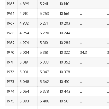
1965
4 899
5 241
10 140
..
..
1966
4 913
5 253
10 166
..
..
1967
4 932
5 271
10 203
..
..
1968
4 954
5 290
10 244
..
..
1969
4 974
5 310
10 284
..
..
1970
5 004
5 318
10 322
34,3
3
1971
5 019
5 333
10 352
..
..
1972
5 031
5 347
10 378
..
..
1973
5 048
5 362
10 410
..
..
1974
5 064
5 378
10 442
..
..
1975
5 093
5 408
10 501
..
..