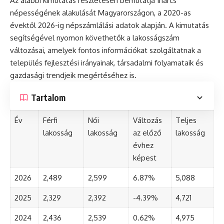
Az alábbi kimutatás részletesen bemutatja Inárcs
népességének alakulását Magyarországon, a 2020-as
évektől 2026-ig népszámlálási adatok alapján. A kimutatás
segítségével nyomon követhetők a lakosságszám
változásai, amelyek fontos információkat szolgáltatnak a
település fejlesztési irányainak, társadalmi folyamataik és
gazdasági trendjeik megértéséhez is.
Tartalom
Év
Férfi
Női
Változás
Teljes
lakosság
lakosság
az előző
lakosság
évhez
képest
2026
2,489
2,599
6.87%
5,088
2025
2,329
2,392
-4.39%
4,721
2024
2,436
2,539
0.62%
4,975