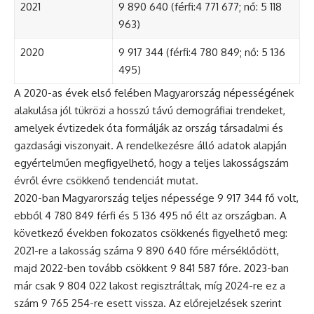
2021
9 890 640 (férfi:4 771 677; nő: 5 118
963)
2020
9 917 344 (férfi:4 780 849; nő: 5 136
495)
A 2020-as évek első felében Magyarország népességének
alakulása jól tükrözi a hosszú távú demográfiai trendeket,
amelyek évtizedek óta formálják az ország társadalmi és
gazdasági viszonyait. A rendelkezésre álló adatok alapján
egyértelműen megfigyelhető, hogy a teljes lakosságszám
évről évre csökkenő tendenciát mutat.
2020-ban Magyarország teljes népessége 9 917 344 fő volt,
ebből 4 780 849 férfi és 5 136 495 nő élt az országban. A
következő években fokozatos csökkenés figyelhető meg:
2021-re a lakosság száma 9 890 640 főre mérséklődött,
majd 2022-ben tovább csökkent 9 841 587 főre. 2023-ban
már csak 9 804 022 lakost regisztráltak, míg 2024-re ez a
szám 9 765 254-re esett vissza. Az előrejelzések szerint