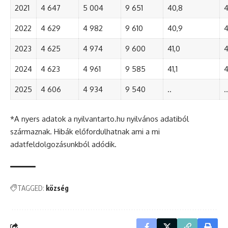
2021
4 647
5 004
9 651
40,8
4
2022
4 629
4 982
9 610
40,9
4
2023
4 625
4 974
9 600
41,0
4
2024
4 623
4 961
9 585
41,1
4
2025
4 606
4 934
9 540
..
..
*A nyers adatok a nyilvantarto.hu nyilvános adatiból
származnak. Hibák előfordulhatnak ami a mi
adatfeldolgozásunkból adódik.
TAGGED:
község