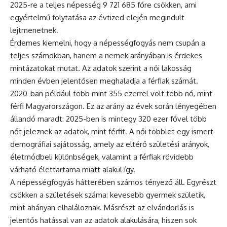
2025-re a teljes népesség 9 721 685 főre csökken, ami
egyértelmű folytatása az évtized elején megindult
lejtmenetnek.
Érdemes kiemelni, hogy a népességfogyás nem csupán a
teljes számokban, hanem a nemek arányában is érdekes
mintázatokat mutat. Az adatok szerint a női lakosság
minden évben jelentősen meghaladja a férfiak számát.
2020-ban például több mint 355 ezerrel volt több nő, mint
férfi Magyarországon. Ez az arány az évek során lényegében
állandó maradt: 2025-ben is mintegy 320 ezer fővel több
nőt jeleznek az adatok, mint férfit. A női többlet egy ismert
demográfiai sajátosság, amely az eltérő születési arányok,
életmódbeli különbségek, valamint a férfiak rövidebb
várható élettartama miatt alakul így.
A népességfogyás hátterében számos tényező áll. Egyrészt
csökken a születések száma: kevesebb gyermek születik,
mint ahányan elhaláloznak. Másrészt az elvándorlás is
jelentős hatással van az adatok alakulására, hiszen sok