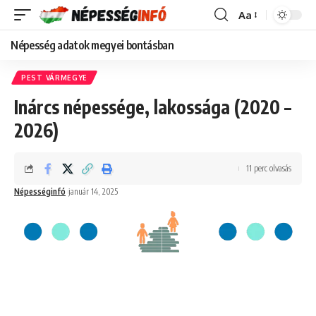
Aa
Font
Resizer
Népesség adatok megyei bontásban
PEST VÁRMEGYE
Inárcs népessége, lakossága (2020 –
2026)
11 perc olvasás
Népességinfó
január 14, 2025