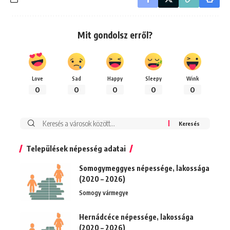
Mit gondolsz erről?
Love
Sad
Happy
Sleepy
Wink
0
0
0
0
0
Keresés:
Települések népesség adatai
Somogymeggyes népessége, lakossága
(2020 – 2026)
Somogy vármegye
Hernádcéce népessége, lakossága
(2020 – 2026)