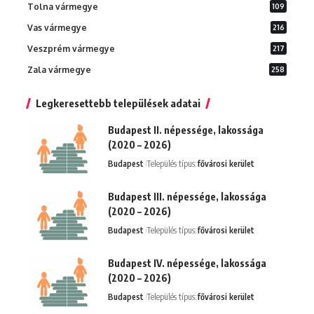
Tolna vármegye
109
Vas vármegye
216
Veszprém vármegye
217
Zala vármegye
258
Legkeresettebb települések adatai
Budapest II. népessége, lakossága
(2020 – 2026)
Budapest
Település típus:
fővárosi kerület
Budapest III. népessége, lakossága
(2020 – 2026)
Budapest
Település típus:
fővárosi kerület
Budapest IV. népessége, lakossága
(2020 – 2026)
Budapest
Település típus:
fővárosi kerület