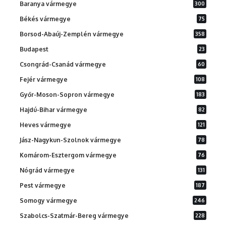
Baranya vármegye
300
Békés vármegye
75
Borsod-Abaúj-Zemplén vármegye
358
Budapest
23
Csongrád-Csanád vármegye
60
Fejér vármegye
108
Győr-Moson-Sopron vármegye
183
Hajdú-Bihar vármegye
82
Heves vármegye
121
Jász-Nagykun-Szolnok vármegye
78
Komárom-Esztergom vármegye
76
Nógrád vármegye
131
Pest vármegye
187
Somogy vármegye
246
Szabolcs-Szatmár-Bereg vármegye
228