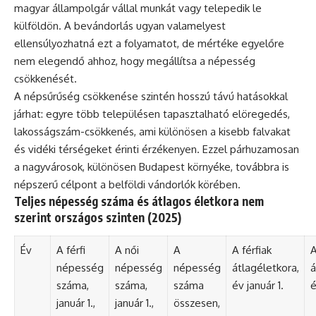
magyar állampolgár vállal munkát vagy telepedik le
külföldön. A bevándorlás ugyan valamelyest
ellensúlyozhatná ezt a folyamatot, de mértéke egyelőre
nem elegendő ahhoz, hogy megállítsa a népesség
csökkenését.
A népsűrűség csökkenése szintén hosszú távú hatásokkal
járhat: egyre több településen tapasztalható elöregedés,
lakosságszám-csökkenés, ami különösen a kisebb falvakat
és vidéki térségeket érinti érzékenyen. Ezzel párhuzamosan
a nagyvárosok, különösen Budapest környéke, továbbra is
népszerű célpont a belföldi vándorlók körében.
Teljes népesség száma és átlagos életkora nem
szerint országos szinten (2025)
Év
A férfi
A női
A
A férfiak
A
népesség
népesség
népesség
átlagéletkora,
á
száma,
száma,
száma
év január 1.
é
január 1.,
január 1.,
összesen,