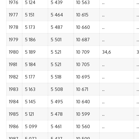
1976
5 124
5 439
10 563
..
..
1977
5 151
5 464
10 615
..
..
1978
5 173
5 487
10 660
..
..
1979
5 186
5 501
10 687
..
..
1980
5 189
5 521
10 709
34,6
3
1981
5 184
5 521
10 705
..
..
1982
5 177
5 518
10 695
..
..
1983
5 163
5 508
10 671
..
..
1984
5 145
5 495
10 640
..
..
1985
5 121
5 478
10 599
..
..
1986
5 099
5 461
10 560
..
..
1987
5 072
5 437
10 509
..
..