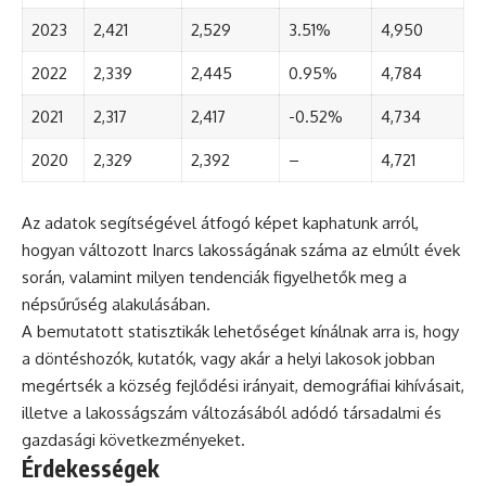
2023
2,421
2,529
3.51%
4,950
2022
2,339
2,445
0.95%
4,784
2021
2,317
2,417
-0.52%
4,734
2020
2,329
2,392
–
4,721
Az adatok segítségével átfogó képet kaphatunk arról,
hogyan változott Inarcs lakosságának száma az elmúlt évek
során, valamint milyen tendenciák figyelhetők meg a
népsűrűség alakulásában.
A bemutatott statisztikák lehetőséget kínálnak arra is, hogy
a döntéshozók, kutatók, vagy akár a helyi lakosok jobban
megértsék a község fejlődési irányait, demográfiai kihívásait,
illetve a lakosságszám változásából adódó társadalmi és
gazdasági következményeket.
Érdekességek