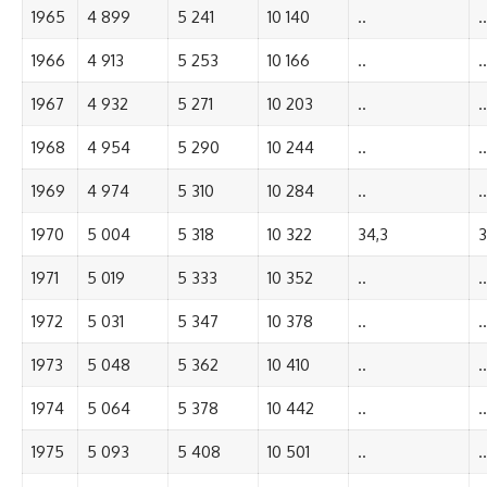
1965
4 899
5 241
10 140
..
..
1966
4 913
5 253
10 166
..
..
1967
4 932
5 271
10 203
..
..
1968
4 954
5 290
10 244
..
..
1969
4 974
5 310
10 284
..
..
1970
5 004
5 318
10 322
34,3
3
1971
5 019
5 333
10 352
..
..
1972
5 031
5 347
10 378
..
..
1973
5 048
5 362
10 410
..
..
1974
5 064
5 378
10 442
..
..
1975
5 093
5 408
10 501
..
..