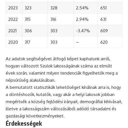
2023
323
328
2.54%
651
2022
315
316
2.94%
631
2021
306
303
-3.47%
609
2020
317
303
–
620
Az adatok segítségével átfogó képet kaphatunk arról,
hogyan változott Szulok lakosságának száma az elmúlt
évek során, valamint milyen tendenciák figyelhetők meg a
népsűrűség alakulásában.
A bemutatott statisztikák lehetőséget kínálnak arra is, hogy
a döntéshozók, kutatók, vagy akár a helyi lakosok jobban
megértsék a község fejlődési irányait, demográfiai kihívásait,
illetve a lakosságszám változásából adódó társadalmi és
gazdasági következményeket.
Érdekességek