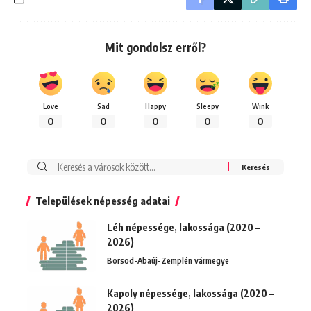
Mit gondolsz erről?
Love
Sad
Happy
Sleepy
Wink
0
0
0
0
0
Keresés:
Települések népesség adatai
Léh népessége, lakossága (2020 –
2026)
Borsod-Abaúj-Zemplén vármegye
Kapoly népessége, lakossága (2020 –
2026)