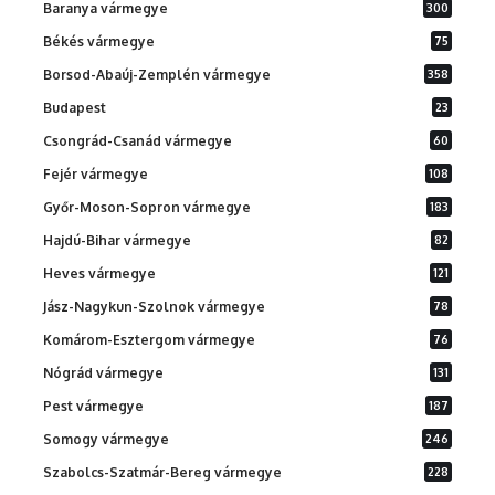
Baranya vármegye
300
Békés vármegye
75
Borsod-Abaúj-Zemplén vármegye
358
Budapest
23
Csongrád-Csanád vármegye
60
Fejér vármegye
108
Győr-Moson-Sopron vármegye
183
Hajdú-Bihar vármegye
82
Heves vármegye
121
Jász-Nagykun-Szolnok vármegye
78
Komárom-Esztergom vármegye
76
Nógrád vármegye
131
Pest vármegye
187
Somogy vármegye
246
Szabolcs-Szatmár-Bereg vármegye
228