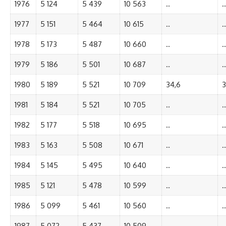
1976
5 124
5 439
10 563
..
..
1977
5 151
5 464
10 615
..
..
1978
5 173
5 487
10 660
..
..
1979
5 186
5 501
10 687
..
..
1980
5 189
5 521
10 709
34,6
3
1981
5 184
5 521
10 705
..
..
1982
5 177
5 518
10 695
..
..
1983
5 163
5 508
10 671
..
..
1984
5 145
5 495
10 640
..
..
1985
5 121
5 478
10 599
..
..
1986
5 099
5 461
10 560
..
..
1987
5 072
5 437
10 509
..
..