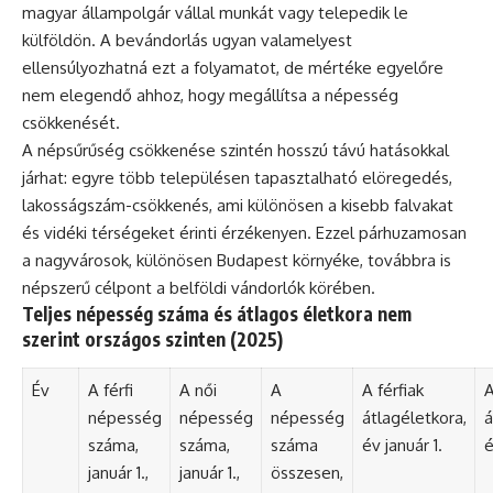
magyar állampolgár vállal munkát vagy telepedik le
külföldön. A bevándorlás ugyan valamelyest
ellensúlyozhatná ezt a folyamatot, de mértéke egyelőre
nem elegendő ahhoz, hogy megállítsa a népesség
csökkenését.
A népsűrűség csökkenése szintén hosszú távú hatásokkal
járhat: egyre több településen tapasztalható elöregedés,
lakosságszám-csökkenés, ami különösen a kisebb falvakat
és vidéki térségeket érinti érzékenyen. Ezzel párhuzamosan
a nagyvárosok, különösen Budapest környéke, továbbra is
népszerű célpont a belföldi vándorlók körében.
Teljes népesség száma és átlagos életkora nem
szerint országos szinten (2025)
Év
A férfi
A női
A
A férfiak
A
népesség
népesség
népesség
átlagéletkora,
á
száma,
száma,
száma
év január 1.
é
január 1.,
január 1.,
összesen,