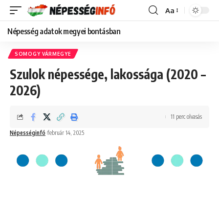
Aa
Font
Resizer
Népesség adatok megyei bontásban
SOMOGY VÁRMEGYE
Szulok népessége, lakossága (2020 –
2026)
11 perc olvasás
Népességinfó
február 14, 2025