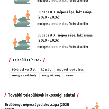
Budapest
Település típus:
fővárosi kerület
Budapest X. népessége, lakossága
(2020 – 2026)
Budapest
Település típus:
fővárosi kerület
Budapest XI. népessége, lakossága
(2020 – 2026)
Budapest
Település típus:
fővárosi kerület
Település típusok
fővárosi kerület
község
megyei jogú város
megye székhely
nagyközség
város
További települések lakossági adatai
Erdőbénye népessége, lakossága (2020 –