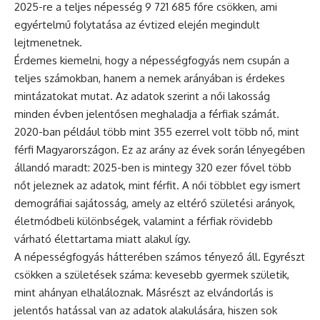
2025-re a teljes népesség 9 721 685 főre csökken, ami
egyértelmű folytatása az évtized elején megindult
lejtmenetnek.
Érdemes kiemelni, hogy a népességfogyás nem csupán a
teljes számokban, hanem a nemek arányában is érdekes
mintázatokat mutat. Az adatok szerint a női lakosság
minden évben jelentősen meghaladja a férfiak számát.
2020-ban például több mint 355 ezerrel volt több nő, mint
férfi Magyarországon. Ez az arány az évek során lényegében
állandó maradt: 2025-ben is mintegy 320 ezer fővel több
nőt jeleznek az adatok, mint férfit. A női többlet egy ismert
demográfiai sajátosság, amely az eltérő születési arányok,
életmódbeli különbségek, valamint a férfiak rövidebb
várható élettartama miatt alakul így.
A népességfogyás hátterében számos tényező áll. Egyrészt
csökken a születések száma: kevesebb gyermek születik,
mint ahányan elhaláloznak. Másrészt az elvándorlás is
jelentős hatással van az adatok alakulására, hiszen sok