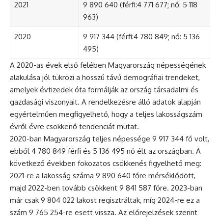
2021
9 890 640 (férfi:4 771 677; nő: 5 118
963)
2020
9 917 344 (férfi:4 780 849; nő: 5 136
495)
A 2020-as évek első felében Magyarország népességének
alakulása jól tükrözi a hosszú távú demográfiai trendeket,
amelyek évtizedek óta formálják az ország társadalmi és
gazdasági viszonyait. A rendelkezésre álló adatok alapján
egyértelműen megfigyelhető, hogy a teljes lakosságszám
évről évre csökkenő tendenciát mutat.
2020-ban Magyarország teljes népessége 9 917 344 fő volt,
ebből 4 780 849 férfi és 5 136 495 nő élt az országban. A
következő években fokozatos csökkenés figyelhető meg:
2021-re a lakosság száma 9 890 640 főre mérséklődött,
majd 2022-ben tovább csökkent 9 841 587 főre. 2023-ban
már csak 9 804 022 lakost regisztráltak, míg 2024-re ez a
szám 9 765 254-re esett vissza. Az előrejelzések szerint