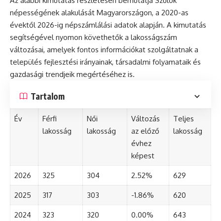
Az alábbi kimutatás részletesen bemutatja Szulok
népességének alakulását Magyarországon, a 2020-as
évektől 2026-ig népszámlálási adatok alapján. A kimutatás
segítségével nyomon követhetők a lakosságszám
változásai, amelyek fontos információkat szolgáltatnak a
település fejlesztési irányainak, társadalmi folyamataik és
gazdasági trendjeik megértéséhez is.
Tartalom
Év
Férfi
Női
Változás
Teljes
lakosság
lakosság
az előző
lakosság
évhez
képest
2026
325
304
2.52%
629
2025
317
303
-1.86%
620
2024
323
320
0.00%
643