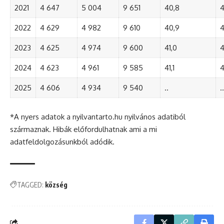
2021
4 647
5 004
9 651
40,8
4
2022
4 629
4 982
9 610
40,9
4
2023
4 625
4 974
9 600
41,0
4
2024
4 623
4 961
9 585
41,1
4
2025
4 606
4 934
9 540
..
..
*A nyers adatok a nyilvantarto.hu nyilvános adatiból
származnak. Hibák előfordulhatnak ami a mi
adatfeldolgozásunkból adódik.
TAGGED:
község