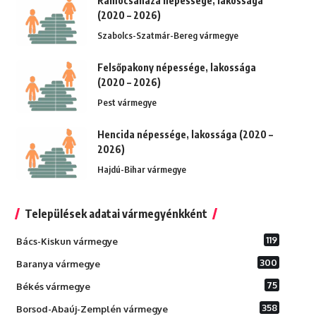
Ramocsaháza népessége, lakossága
(2020 – 2026)
Szabolcs-Szatmár-Bereg vármegye
Felsőpakony népessége, lakossága
(2020 – 2026)
Pest vármegye
Hencida népessége, lakossága (2020 –
2026)
Hajdú-Bihar vármegye
Települések adatai vármegyénkként
119
Bács-Kiskun vármegye
300
Baranya vármegye
75
Békés vármegye
358
Borsod-Abaúj-Zemplén vármegye