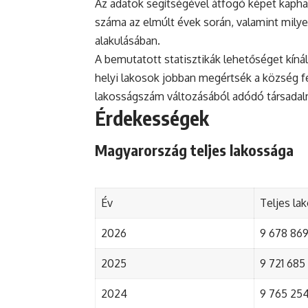
Az adatok segítségével átfogó képet kapha
száma az elmúlt évek során, valamint mily
alakulásában.
A bemutatott statisztikák lehetőséget kínál
helyi lakosok jobban megértsék a község fejl
lakosságszám változásából adódó társada
Érdekességek
Magyarország teljes lakossága
Év
Teljes la
2026
9 678 869 
2025
9 721 685 
2024
9 765 254 