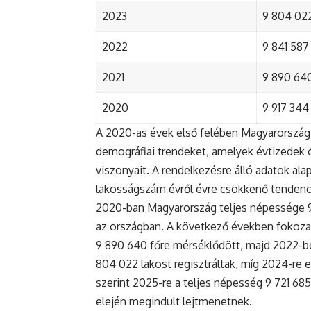
2023
9 804 022
2022
9 841 587 
2021
9 890 640 
2020
9 917 344 
A 2020-as évek első felében Magyarország 
demográfiai trendeket, amelyek évtizedek ó
viszonyait. A rendelkezésre álló adatok al
lakosságszám évről évre csökkenő tendenc
2020-ban Magyarország teljes népessége 9 9
az országban. A következő években fokoza
9 890 640 főre mérséklődött, majd 2022-be
804 022 lakost regisztráltak, míg 2024-re e
szerint 2025-re a teljes népesség 9 721 68
elején megindult lejtmenetnek.