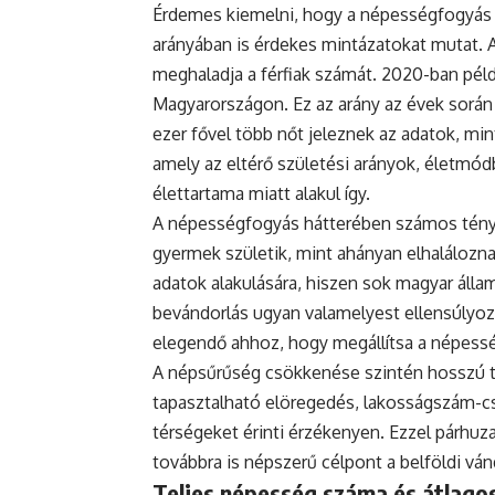
Érdemes kiemelni, hogy a népességfogyás
arányában is érdekes mintázatokat mutat. 
meghaladja a férfiak számát. 2020-ban példá
Magyarországon. Ez az arány az évek során
ezer fővel több nőt jeleznek az adatok, mint
amely az eltérő születési arányok, életmódb
élettartama miatt alakul így.
A népességfogyás hátterében számos ténye
gyermek születik, mint ahányan elhaláloznak
adatok alakulására, hiszen sok magyar állam
bevándorlás ugyan valamelyest ellensúlyoz
elegendő ahhoz, hogy megállítsa a népess
A népsűrűség csökkenése szintén hosszú tá
tapasztalható elöregedés, lakosságszám-cs
térségeket érinti érzékenyen. Ezzel párh
továbbra is népszerű célpont a belföldi vá
Teljes népesség száma és átlagos