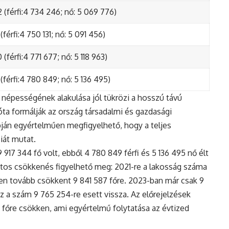
 (férfi:4 734 246; nő: 5 069 776)
(férfi:4 750 131; nő: 5 091 456)
(férfi:4 771 677; nő: 5 118 963)
(férfi:4 780 849; nő: 5 136 495)
népességének alakulása jól tükrözi a hosszú távú
ta formálják az ország társadalmi és gazdasági
apján egyértelműen megfigyelhető, hogy a teljes
iát mutat.
17 344 fő volt, ebből 4 780 849 férfi és 5 136 495 nő élt
tos csökkenés figyelhető meg: 2021-re a lakosság száma
n tovább csökkent 9 841 587 főre. 2023-ban már csak 9
z a szám 9 765 254-re esett vissza. Az előrejelzések
5 főre csökken, ami egyértelmű folytatása az évtized