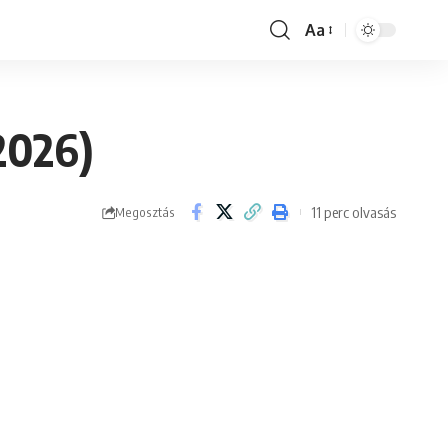
Aa
Font
Resizer
2026)
11 perc olvasás
Megosztás