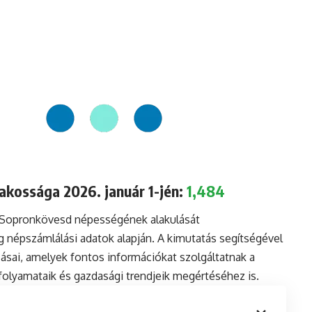
kossága 2026. január 1-jén:
1,484
a Sopronkövesd népességének alakulását
 népszámlálási adatok alapján. A kimutatás segítségével
sai, amelyek fontos információkat szolgáltatnak a
i folyamataik és gazdasági trendjeik megértéséhez is.