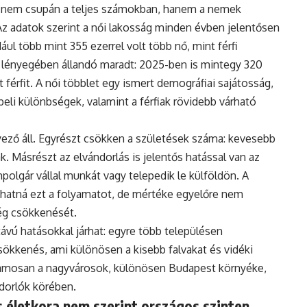
 nem csupán a teljes számokban, hanem a nemek
Az adatok szerint a női lakosság minden évben jelentősen
ul több mint 355 ezerrel volt több nő, mint férfi
 lényegében állandó maradt: 2025-ben is mintegy 320
 férfit. A női többlet egy ismert demográfiai sajátosság,
eli különbségek, valamint a férfiak rövidebb várható
ző áll. Egyrészt csökken a születések száma: kevesebb
. Másrészt az elvándorlás is jelentős hatással van az
polgár vállal munkát vagy telepedik le külföldön. A
hatná ezt a folyamatot, de mértéke egyelőre nem
ég csökkenését.
vú hatásokkal járhat: egyre több településen
ökkenés, ami különösen a kisebb falvakat és vidéki
uzamosan a nagyvárosok, különösen Budapest környéke,
ndorlók körében.
 életkora nem szerint országos szinten