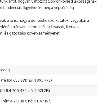
tunk arról, hogyan változott Sopronkovesd lakosságának
en tendenciák figyelhetők meg a népsűrűség
nak arra is, hogy a döntéshozók, kutatók, vagy akár a
ődési irányait, demográfiai kihívásait, illetve a
lmi és gazdasági következményeket.
kosság
(férfi:4 683 091; nő: 4 995 778)
(férfi:4 700 472; nő: 5 021 213)
(férfi:4 718 087; nő: 5 047 167)