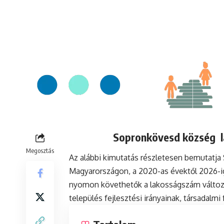
Sopronkövesd község la
Megosztás
Az alábbi kimutatás részletesen bemutatj
Magyarországon, a 2020-as évektől 2026-ig
nyomon követhetők a lakosságszám változá
település fejlesztési irányainak, társadalm