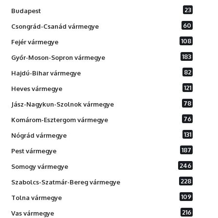
23
Budapest
60
Csongrád-Csanád vármegye
108
Fejér vármegye
183
Győr-Moson-Sopron vármegye
82
Hajdú-Bihar vármegye
121
Heves vármegye
78
Jász-Nagykun-Szolnok vármegye
76
Komárom-Esztergom vármegye
131
Nógrád vármegye
187
Pest vármegye
246
Somogy vármegye
228
Szabolcs-Szatmár-Bereg vármegye
109
Tolna vármegye
216
Vas vármegye