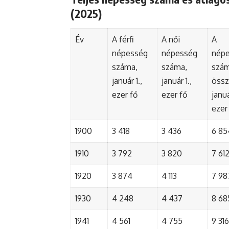
(2025)
Év
A férfi
A női
A
népesség
népesség
nép
száma,
száma,
szá
január 1.,
január 1.,
össz
ezer fő
ezer fő
januá
ezer
1900
3 418
3 436
6 85
1910
3 792
3 820
7 61
1920
3 874
4 113
7 98
1930
4 248
4 437
8 68
1941
4 561
4 755
9 316