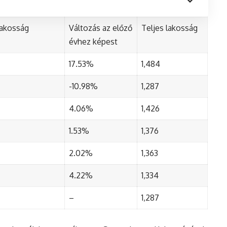
lakosság
Változás az előző
Teljes lakosság
évhez képest
17.53%
1,484
-10.98%
1,287
4.06%
1,426
1.53%
1,376
2.02%
1,363
4.22%
1,334
–
1,287