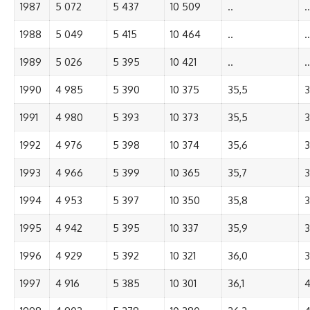
1987
5 072
5 437
10 509
..
..
1988
5 049
5 415
10 464
..
..
1989
5 026
5 395
10 421
..
..
1990
4 985
5 390
10 375
35,5
3
1991
4 980
5 393
10 373
35,5
3
1992
4 976
5 398
10 374
35,6
3
1993
4 966
5 399
10 365
35,7
3
1994
4 953
5 397
10 350
35,8
3
1995
4 942
5 395
10 337
35,9
3
1996
4 929
5 392
10 321
36,0
3
1997
4 916
5 385
10 301
36,1
4