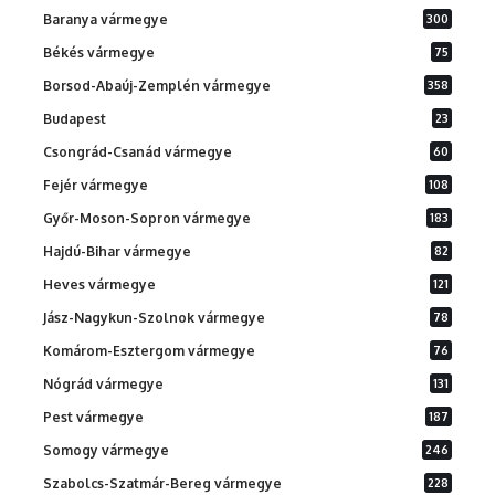
Baranya vármegye
300
Békés vármegye
75
Borsod-Abaúj-Zemplén vármegye
358
Budapest
23
Csongrád-Csanád vármegye
60
Fejér vármegye
108
Győr-Moson-Sopron vármegye
183
Hajdú-Bihar vármegye
82
Heves vármegye
121
Jász-Nagykun-Szolnok vármegye
78
Komárom-Esztergom vármegye
76
Nógrád vármegye
131
Pest vármegye
187
Somogy vármegye
246
Szabolcs-Szatmár-Bereg vármegye
228