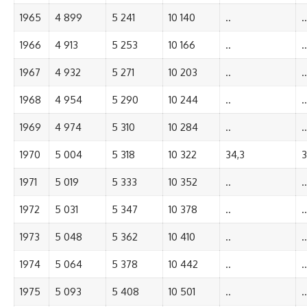
1965
4 899
5 241
10 140
..
..
1966
4 913
5 253
10 166
..
..
1967
4 932
5 271
10 203
..
..
1968
4 954
5 290
10 244
..
..
1969
4 974
5 310
10 284
..
..
1970
5 004
5 318
10 322
34,3
3
1971
5 019
5 333
10 352
..
..
1972
5 031
5 347
10 378
..
..
1973
5 048
5 362
10 410
..
..
1974
5 064
5 378
10 442
..
..
1975
5 093
5 408
10 501
..
..