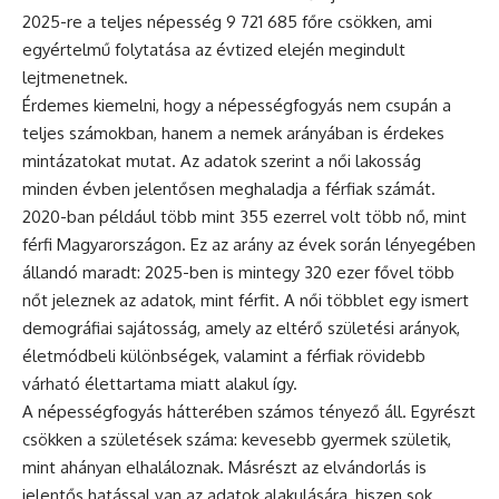
2025-re a teljes népesség 9 721 685 főre csökken, ami
egyértelmű folytatása az évtized elején megindult
lejtmenetnek.
Érdemes kiemelni, hogy a népességfogyás nem csupán a
teljes számokban, hanem a nemek arányában is érdekes
mintázatokat mutat. Az adatok szerint a női lakosság
minden évben jelentősen meghaladja a férfiak számát.
2020-ban például több mint 355 ezerrel volt több nő, mint
férfi Magyarországon. Ez az arány az évek során lényegében
állandó maradt: 2025-ben is mintegy 320 ezer fővel több
nőt jeleznek az adatok, mint férfit. A női többlet egy ismert
demográfiai sajátosság, amely az eltérő születési arányok,
életmódbeli különbségek, valamint a férfiak rövidebb
várható élettartama miatt alakul így.
A népességfogyás hátterében számos tényező áll. Egyrészt
csökken a születések száma: kevesebb gyermek születik,
mint ahányan elhaláloznak. Másrészt az elvándorlás is
jelentős hatással van az adatok alakulására, hiszen sok