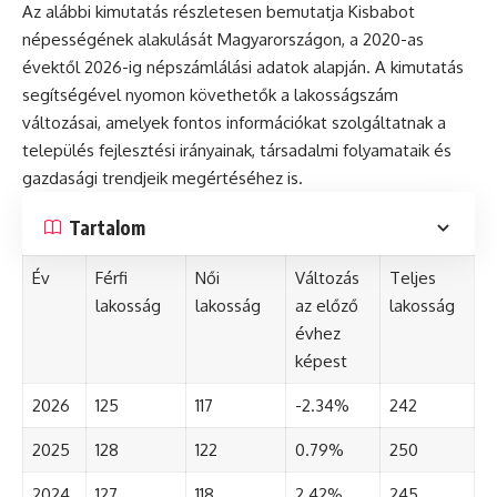
Az alábbi kimutatás részletesen bemutatja Kisbabot
népességének alakulását Magyarországon, a 2020-as
évektől 2026-ig népszámlálási adatok alapján. A kimutatás
segítségével nyomon követhetők a lakosságszám
változásai, amelyek fontos információkat szolgáltatnak a
település fejlesztési irányainak, társadalmi folyamataik és
gazdasági trendjeik megértéséhez is.
Tartalom
Év
Férfi
Női
Változás
Teljes
lakosság
lakosság
az előző
lakosság
évhez
képest
2026
125
117
-2.34%
242
2025
128
122
0.79%
250
2024
127
118
2.42%
245