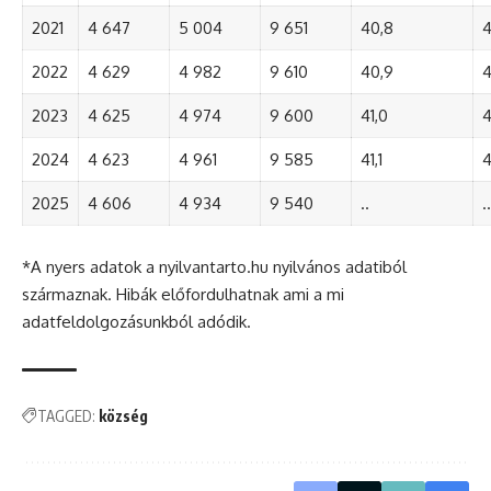
2021
4 647
5 004
9 651
40,8
4
2022
4 629
4 982
9 610
40,9
4
2023
4 625
4 974
9 600
41,0
4
2024
4 623
4 961
9 585
41,1
4
2025
4 606
4 934
9 540
..
..
*A nyers adatok a nyilvantarto.hu nyilvános adatiból
származnak. Hibák előfordulhatnak ami a mi
adatfeldolgozásunkból adódik.
TAGGED:
község