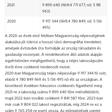
2021
9 890 640 (férfi:4 771 677; nő: 5 118
963)
2020
9 917 344 (férfi:4 780 849; nő: 5 136
495)
A 2020-as évek első felében Magyarország népességének
alakulása jól tükrözi a hosszú távú demográfiai trendeket,
amelyek évtizedek óta formálják az ország társadalmi és
gazdasági viszonyait. A rendelkezésre álló adatok alapján
egyértelműen megfigyelhető, hogy a teljes lakosságszám
évről évre csökkenő tendenciát mutat.
2020-ban Magyarország teljes népessége 9 917 344 fő volt,
ebből 4 780 849 férfi és 5 136 495 nő élt az országban. A
következő években fokozatos csökkenés figyelhető meg:
2021-re a lakosság száma 9 890 640 főre mérséklődött,
majd 2022-ben tovább csökkent 9 841 587 főre. 2023-ban
már csak 9 804 022 lakost regisztráltak, míg 2024-re ez a
szám 9 765 254-re esett vissza. Az előrejelzések szerint