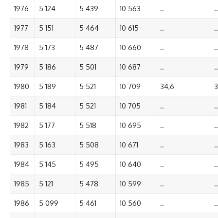
1976
5 124
5 439
10 563
..
..
1977
5 151
5 464
10 615
..
..
1978
5 173
5 487
10 660
..
..
1979
5 186
5 501
10 687
..
..
1980
5 189
5 521
10 709
34,6
3
1981
5 184
5 521
10 705
..
..
1982
5 177
5 518
10 695
..
..
1983
5 163
5 508
10 671
..
..
1984
5 145
5 495
10 640
..
..
1985
5 121
5 478
10 599
..
..
1986
5 099
5 461
10 560
..
..