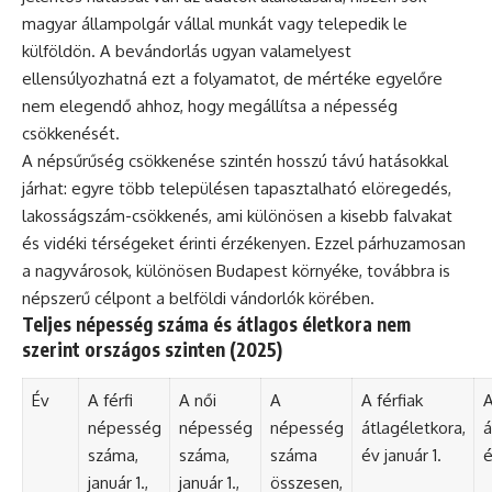
magyar állampolgár vállal munkát vagy telepedik le
külföldön. A bevándorlás ugyan valamelyest
ellensúlyozhatná ezt a folyamatot, de mértéke egyelőre
nem elegendő ahhoz, hogy megállítsa a népesség
csökkenését.
A népsűrűség csökkenése szintén hosszú távú hatásokkal
járhat: egyre több településen tapasztalható elöregedés,
lakosságszám-csökkenés, ami különösen a kisebb falvakat
és vidéki térségeket érinti érzékenyen. Ezzel párhuzamosan
a nagyvárosok, különösen Budapest környéke, továbbra is
népszerű célpont a belföldi vándorlók körében.
Teljes népesség száma és átlagos életkora nem
szerint országos szinten (2025)
Év
A férfi
A női
A
A férfiak
A
népesség
népesség
népesség
átlagéletkora,
á
száma,
száma,
száma
év január 1.
é
január 1.,
január 1.,
összesen,