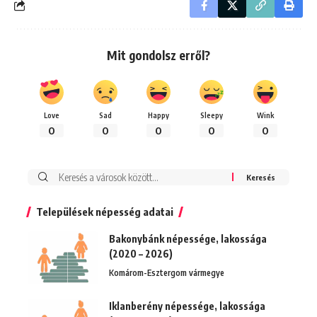
Mit gondolsz erről?
Love
Sad
Happy
Sleepy
Wink
0
0
0
0
0
Keresés:
Települések népesség adatai
Bakonybánk népessége, lakossága
(2020 – 2026)
Komárom-Esztergom vármegye
Iklanberény népessége, lakossága