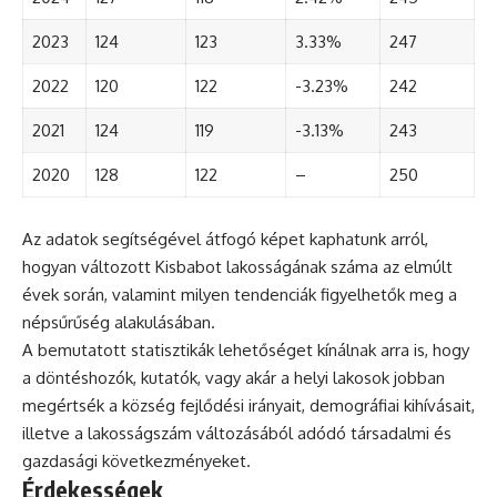
2023
124
123
3.33%
247
2022
120
122
-3.23%
242
2021
124
119
-3.13%
243
2020
128
122
–
250
Az adatok segítségével átfogó képet kaphatunk arról,
hogyan változott Kisbabot lakosságának száma az elmúlt
évek során, valamint milyen tendenciák figyelhetők meg a
népsűrűség alakulásában.
A bemutatott statisztikák lehetőséget kínálnak arra is, hogy
a döntéshozók, kutatók, vagy akár a helyi lakosok jobban
megértsék a község fejlődési irányait, demográfiai kihívásait,
illetve a lakosságszám változásából adódó társadalmi és
gazdasági következményeket.
Érdekességek