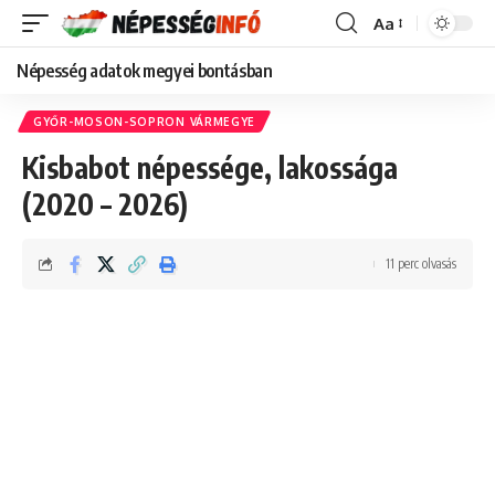
Aa
Font
Resizer
Népesség adatok megyei bontásban
GYŐR-MOSON-SOPRON VÁRMEGYE
Kisbabot népessége, lakossága
(2020 – 2026)
11 perc olvasás