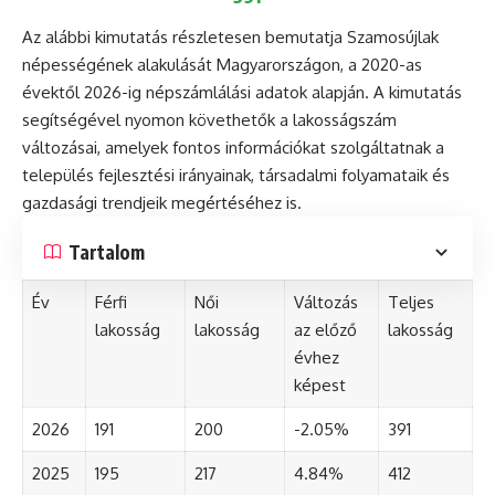
Az alábbi kimutatás részletesen bemutatja Szamosújlak
népességének alakulását Magyarországon, a 2020-as
évektől 2026-ig népszámlálási adatok alapján. A kimutatás
segítségével nyomon követhetők a lakosságszám
változásai, amelyek fontos információkat szolgáltatnak a
település fejlesztési irányainak, társadalmi folyamataik és
gazdasági trendjeik megértéséhez is.
Tartalom
Év
Férfi
Női
Változás
Teljes
lakosság
lakosság
az előző
lakosság
évhez
képest
2026
191
200
-2.05%
391
2025
195
217
4.84%
412