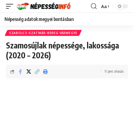
Aa
Font
Resizer
Népesség adatok megyei bontásban
SZABOLCS-SZATMÁR-BEREG VÁRMEGYE
Szamosújlak népessége, lakossága
(2020 – 2026)
11 perc olvasás