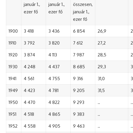
január 1.,
január 1.,
összesen,
ezer fő
ezer fő
január 1.,
ezer fő
1900
3 418
3 436
6 854
26,9
2
1910
3 792
3 820
7 612
27,2
2
1920
3 874
4 113
7 987
28,5
2
1930
4 248
4 437
8 685
29,3
3
1941
4 561
4 755
9 316
31,0
3
1949
4 423
4 781
9 205
31,5
3
1950
4 470
4 822
9 293
..
..
1951
4 518
4 865
9 383
..
..
1952
4 558
4 905
9 463
..
..