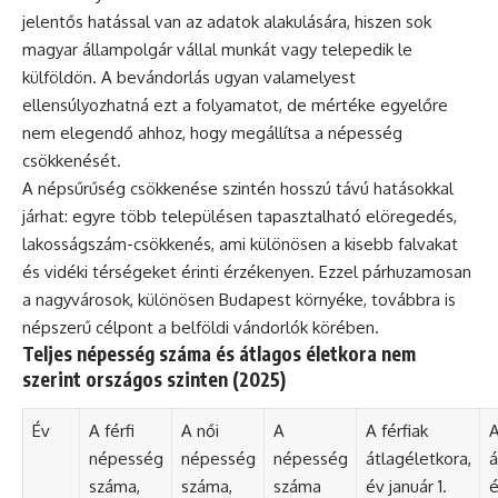
jelentős hatással van az adatok alakulására, hiszen sok
magyar állampolgár vállal munkát vagy telepedik le
külföldön. A bevándorlás ugyan valamelyest
ellensúlyozhatná ezt a folyamatot, de mértéke egyelőre
nem elegendő ahhoz, hogy megállítsa a népesség
csökkenését.
A népsűrűség csökkenése szintén hosszú távú hatásokkal
járhat: egyre több településen tapasztalható elöregedés,
lakosságszám-csökkenés, ami különösen a kisebb falvakat
és vidéki térségeket érinti érzékenyen. Ezzel párhuzamosan
a nagyvárosok, különösen Budapest környéke, továbbra is
népszerű célpont a belföldi vándorlók körében.
Teljes népesség száma és átlagos életkora nem
szerint országos szinten (2025)
Év
A férfi
A női
A
A férfiak
A
népesség
népesség
népesség
átlagéletkora,
á
száma,
száma,
száma
év január 1.
é