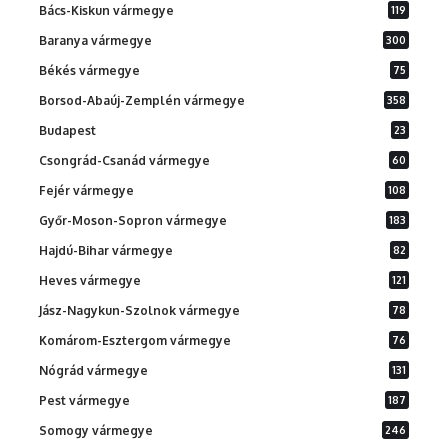
Bács-Kiskun vármegye
119
Baranya vármegye
300
Békés vármegye
75
Borsod-Abaúj-Zemplén vármegye
358
Budapest
23
Csongrád-Csanád vármegye
60
Fejér vármegye
108
Győr-Moson-Sopron vármegye
183
Hajdú-Bihar vármegye
82
Heves vármegye
121
Jász-Nagykun-Szolnok vármegye
78
Komárom-Esztergom vármegye
76
Nógrád vármegye
131
Pest vármegye
187
Somogy vármegye
246