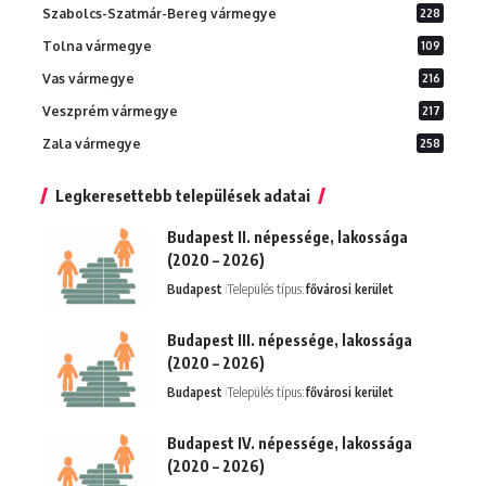
Szabolcs-Szatmár-Bereg vármegye
228
Tolna vármegye
109
Vas vármegye
216
Veszprém vármegye
217
Zala vármegye
258
Legkeresettebb települések adatai
Budapest II. népessége, lakossága
(2020 – 2026)
Budapest
Település típus:
fővárosi kerület
Budapest III. népessége, lakossága
(2020 – 2026)
Budapest
Település típus:
fővárosi kerület
Budapest IV. népessége, lakossága
(2020 – 2026)