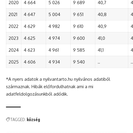
2020
4 664
5 026
9 689
40,7
4
2021
4 647
5 004
9 651
40,8
4
2022
4 629
4 982
9 610
40,9
4
2023
4 625
4 974
9 600
41,0
4
2024
4 623
4 961
9 585
41,1
4
2025
4 606
4 934
9 540
..
..
*A nyers adatok a nyilvantarto.hu nyilvános adatiból
származnak. Hibák előfordulhatnak ami a mi
adatfeldolgozásunkból adódik.
TAGGED:
község