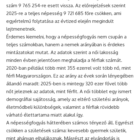
szám 9 765 254-re esett vissza. Az előrejelzések szerint
2025-re a teljes népesség 9 721 685 főre csökken, ami
egyértelmű folytatása az évtized elején megindult
lejtmenetnek.
Érdemes kiemelni, hogy a népességfogyás nem csupán a
teljes számokban, hanem a nemek arányában is érdekes
mintázatokat mutat. Az adatok szerint a női lakosság
minden évben jelentősen meghaladja a férfiak számát.
2020-ban például több mint 355 ezerrel volt több nő, mint
férfi Magyarországon. Ez az arány az évek során lényegében
állandó maradt: 2025-ben is mintegy 320 ezer fővel több
nőt jeleznek az adatok, mint férfit. A női többlet egy ismert
demográfiai sajátosság, amely az eltérő születési arányok,
életmódbeli különbségek, valamint a férfiak rövidebb
várható élettartama miatt alakul így.
A népességfogyás hátterében számos tényező áll. Egyrészt
csökken a születések száma: kevesebb gyermek születik,
mint ahányan elhaláloznak. Másrészt az elvándorlás is