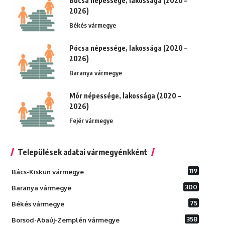
Bucsa népessége, lakossága (2020 –
2026)
Békés vármegye
Pócsa népessége, lakossága (2020 –
2026)
Baranya vármegye
Mór népessége, lakossága (2020 –
2026)
Fejér vármegye
Települések adatai vármegyénkként
119
Bács-Kiskun vármegye
300
Baranya vármegye
75
Békés vármegye
358
Borsod-Abaúj-Zemplén vármegye