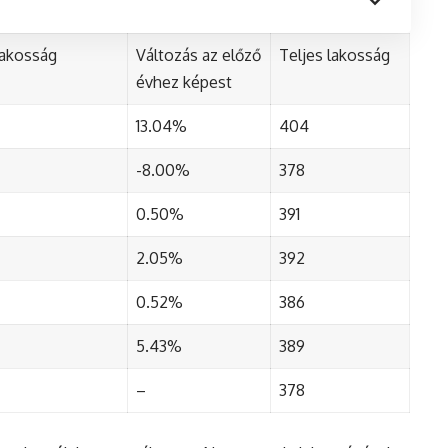
lakosság
Változás az előző
Teljes lakosság
évhez képest
13.04%
404
-8.00%
378
0.50%
391
2.05%
392
0.52%
386
5.43%
389
–
378