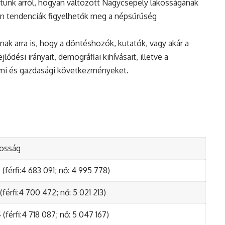
tunk arról, hogyan változott Nagycsepely lakosságának
en tendenciák figyelhetők meg a népsűrűség
nak arra is, hogy a döntéshozók, kutatók, vagy akár a
ődési irányait, demográfiai kihívásait, illetve a
lmi és gazdasági következményeket.
kosság
(férfi:4 683 091; nő: 4 995 778)
(férfi:4 700 472; nő: 5 021 213)
(férfi:4 718 087; nő: 5 047 167)