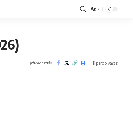
Aa
Font
Resizer
026)
11 perc olvasás
Megosztás