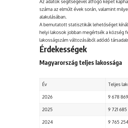
Az adatok segítségével átfogó képet kapha
száma az elmúlt évek során, valamint mily
alakulásában.
A bemutatott statisztikák lehetőséget kínál
helyi lakosok jobban megértsék a község fejl
lakosságszám változásából adódó társada
Érdekességek
Magyarország teljes lakossága
Év
Teljes la
2026
9 678 869 
2025
9 721 685 
2024
9 765 254 