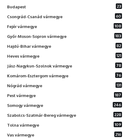
23
Budapest
60
Csongrád-Csanád vármegye
108
Fejér vármegye
183
Győr-Moson-Sopron vármegye
82
Hajdú-Bihar vármegye
121
Heves vármegye
78
Jász-Nagykun-Szolnok vármegye
76
Komárom-Esztergom vármegye
131
Nógrád vármegye
187
Pest vármegye
246
Somogy vármegye
228
Szabolcs-Szatmár-Bereg vármegye
109
Tolna vármegye
216
Vas vármegye