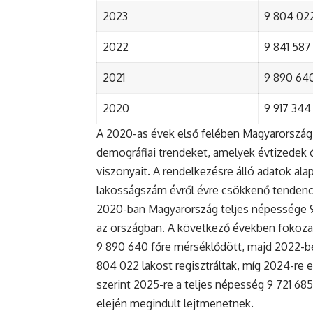
2023
9 804 022
2022
9 841 587 
2021
9 890 640 
2020
9 917 344 
A 2020-as évek első felében Magyarország 
demográfiai trendeket, amelyek évtizedek ó
viszonyait. A rendelkezésre álló adatok al
lakosságszám évről évre csökkenő tendenc
2020-ban Magyarország teljes népessége 9 9
az országban. A következő években fokoza
9 890 640 főre mérséklődött, majd 2022-be
804 022 lakost regisztráltak, míg 2024-re e
szerint 2025-re a teljes népesség 9 721 68
elején megindult lejtmenetnek.