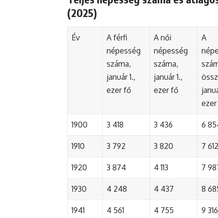
(2025)
Év
A férfi
A női
A
népesség
népesség
nép
száma,
száma,
szá
január 1.,
január 1.,
össz
ezer fő
ezer fő
januá
ezer
1900
3 418
3 436
6 85
1910
3 792
3 820
7 61
1920
3 874
4 113
7 98
1930
4 248
4 437
8 68
1941
4 561
4 755
9 316