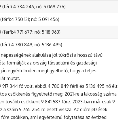
 (férfi:4 734 246; nő: 5 069 776)
(férfi:4 750 131; nő: 5 091 456)
(férfi:4 771 677; nő: 5 118 963)
(férfi:4 780 849; nő: 5 136 495)
népességének alakulása jól tükrözi a hosszú távú
ta formálják az ország társadalmi és gazdasági
apján egyértelműen megfigyelhető, hogy a teljes
iát mutat.
17 344 fő volt, ebből 4 780 849 férfi és 5 136 495 nő élt
tos csökkenés figyelhető meg: 2021-re a lakosság száma
n tovább csökkent 9 841 587 főre. 2023-ban már csak 9
z a szám 9 765 254-re esett vissza. Az előrejelzések
5 főre csökken, ami egyértelmű folytatása az évtized