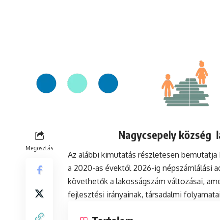
Nagycsepely község l
Megosztás
Az alábbi kimutatás részletesen bemutatj
a 2020-as évektől 2026-ig népszámlálási a
követhetők a lakosságszám változásai, ame
fejlesztési irányainak, társadalmi folyamat