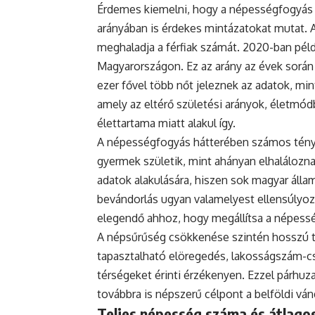
Érdemes kiemelni, hogy a népességfogyás
arányában is érdekes mintázatokat mutat. 
meghaladja a férfiak számát. 2020-ban példá
Magyarországon. Ez az arány az évek során
ezer fővel több nőt jeleznek az adatok, mint
amely az eltérő születési arányok, életmódb
élettartama miatt alakul így.
A népességfogyás hátterében számos ténye
gyermek születik, mint ahányan elhaláloznak
adatok alakulására, hiszen sok magyar állam
bevándorlás ugyan valamelyest ellensúlyoz
elegendő ahhoz, hogy megállítsa a népess
A népsűrűség csökkenése szintén hosszú tá
tapasztalható elöregedés, lakosságszám-cs
térségeket érinti érzékenyen. Ezzel párh
továbbra is népszerű célpont a belföldi vá
Teljes népesség száma és átlagos