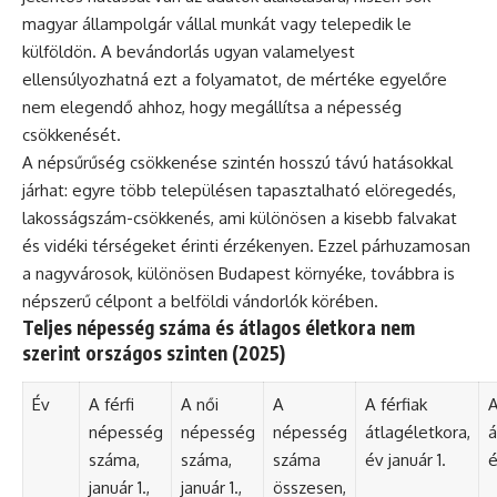
magyar állampolgár vállal munkát vagy telepedik le
külföldön. A bevándorlás ugyan valamelyest
ellensúlyozhatná ezt a folyamatot, de mértéke egyelőre
nem elegendő ahhoz, hogy megállítsa a népesség
csökkenését.
A népsűrűség csökkenése szintén hosszú távú hatásokkal
járhat: egyre több településen tapasztalható elöregedés,
lakosságszám-csökkenés, ami különösen a kisebb falvakat
és vidéki térségeket érinti érzékenyen. Ezzel párhuzamosan
a nagyvárosok, különösen Budapest környéke, továbbra is
népszerű célpont a belföldi vándorlók körében.
Teljes népesség száma és átlagos életkora nem
szerint országos szinten (2025)
Év
A férfi
A női
A
A férfiak
A
népesség
népesség
népesség
átlagéletkora,
á
száma,
száma,
száma
év január 1.
é
január 1.,
január 1.,
összesen,