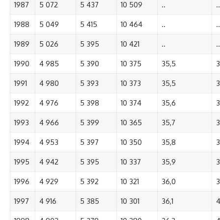
1987
5 072
5 437
10 509
..
..
1988
5 049
5 415
10 464
..
..
1989
5 026
5 395
10 421
..
..
1990
4 985
5 390
10 375
35,5
3
1991
4 980
5 393
10 373
35,5
3
1992
4 976
5 398
10 374
35,6
3
1993
4 966
5 399
10 365
35,7
3
1994
4 953
5 397
10 350
35,8
3
1995
4 942
5 395
10 337
35,9
3
1996
4 929
5 392
10 321
36,0
3
1997
4 916
5 385
10 301
36,1
4