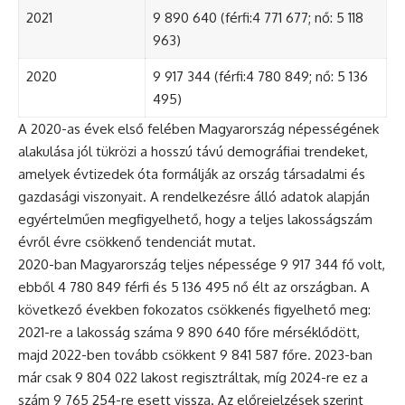
2021
9 890 640 (férfi:4 771 677; nő: 5 118
963)
2020
9 917 344 (férfi:4 780 849; nő: 5 136
495)
A 2020-as évek első felében Magyarország népességének
alakulása jól tükrözi a hosszú távú demográfiai trendeket,
amelyek évtizedek óta formálják az ország társadalmi és
gazdasági viszonyait. A rendelkezésre álló adatok alapján
egyértelműen megfigyelhető, hogy a teljes lakosságszám
évről évre csökkenő tendenciát mutat.
2020-ban Magyarország teljes népessége 9 917 344 fő volt,
ebből 4 780 849 férfi és 5 136 495 nő élt az országban. A
következő években fokozatos csökkenés figyelhető meg:
2021-re a lakosság száma 9 890 640 főre mérséklődött,
majd 2022-ben tovább csökkent 9 841 587 főre. 2023-ban
már csak 9 804 022 lakost regisztráltak, míg 2024-re ez a
szám 9 765 254-re esett vissza. Az előrejelzések szerint