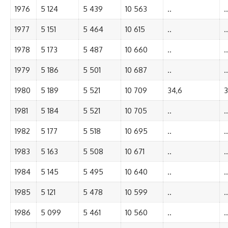
1976
5 124
5 439
10 563
..
..
1977
5 151
5 464
10 615
..
..
1978
5 173
5 487
10 660
..
..
1979
5 186
5 501
10 687
..
..
1980
5 189
5 521
10 709
34,6
3
1981
5 184
5 521
10 705
..
..
1982
5 177
5 518
10 695
..
..
1983
5 163
5 508
10 671
..
..
1984
5 145
5 495
10 640
..
..
1985
5 121
5 478
10 599
..
..
1986
5 099
5 461
10 560
..
..