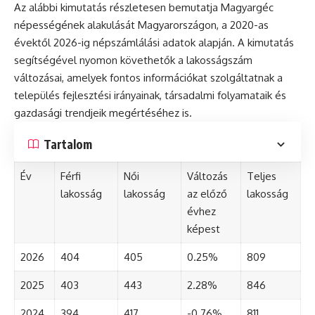
Az alábbi kimutatás részletesen bemutatja Magyargéc
népességének alakulását Magyarországon, a 2020-as
évektől 2026-ig népszámlálási adatok alapján. A kimutatás
segítségével nyomon követhetők a lakosságszám
változásai, amelyek fontos információkat szolgáltatnak a
település fejlesztési irányainak, társadalmi folyamataik és
gazdasági trendjeik megértéséhez is.
Tartalom
Év
Férfi
Női
Változás
Teljes
lakosság
lakosság
az előző
lakosság
évhez
képest
2026
404
405
0.25%
809
2025
403
443
2.28%
846
2024
394
417
-0.76%
811