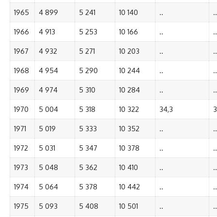
1965
4 899
5 241
10 140
..
..
1966
4 913
5 253
10 166
..
..
1967
4 932
5 271
10 203
..
..
1968
4 954
5 290
10 244
..
..
1969
4 974
5 310
10 284
..
..
1970
5 004
5 318
10 322
34,3
3
1971
5 019
5 333
10 352
..
..
1972
5 031
5 347
10 378
..
..
1973
5 048
5 362
10 410
..
..
1974
5 064
5 378
10 442
..
..
1975
5 093
5 408
10 501
..
..