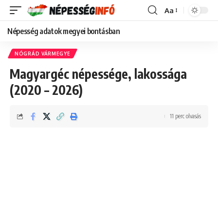
Aa
Font
Resizer
Népesség adatok megyei bontásban
NÓGRÁD VÁRMEGYE
Magyargéc népessége, lakossága
(2020 – 2026)
11 perc olvasás