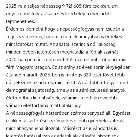
2025-re a teljes népesség 9 721 685 főre csökken, ami
egyértelmű folytatása az évtized elején megindult
lejtmenetnek.
Érdemes kiemelni, hogy a népességfogyás nem csupán a
teljes számokban, hanem a nemek arányában is érdekes
mintázatokat mutat. Az adatok szerint a női lakosság
minden évben jelentősen meghaladja a férfiak számát.
2020-ban például több mint 355 ezerrel volt több nő, mint
férfi Magyarországon. Ez az arány az évek során lényegében
állandó maradt: 2025-ben is mintegy 320 ezer fővel több
nőt jeleznek az adatok, mint férfit. A női többlet egy ismert
demográfiai sajátosság, amely az eltérő születési arányok,
életmódbeli különbségek, valamint a férfiak rövidebb
várható élettartama miatt alakul így.
A népességfogyás hátterében számos tényező áll. Egyrészt
csökken a születések száma: kevesebb gyermek születik,
mint ahányan elhaláloznak. Másrészt az elvándorlás is
jelentős hatással van az adatok alakulására, hiszen sok