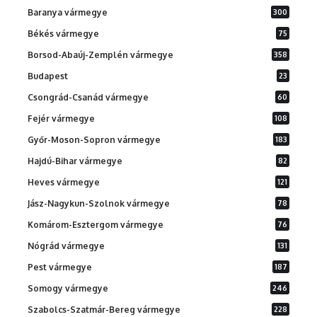
Baranya vármegye
300
Békés vármegye
75
Borsod-Abaúj-Zemplén vármegye
358
Budapest
23
Csongrád-Csanád vármegye
60
Fejér vármegye
108
Győr-Moson-Sopron vármegye
183
Hajdú-Bihar vármegye
82
Heves vármegye
121
Jász-Nagykun-Szolnok vármegye
78
Komárom-Esztergom vármegye
76
Nógrád vármegye
131
Pest vármegye
187
Somogy vármegye
246
Szabolcs-Szatmár-Bereg vármegye
228