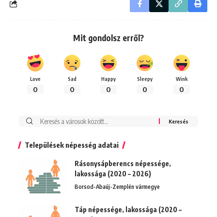
Mit gondolsz erről?
Love
Sad
Happy
Sleepy
Wink
0
0
0
0
0
Keresés:
Települések népesség adatai
Rásonysápberencs népessége,
lakossága (2020 – 2026)
Borsod-Abaúj-Zemplén vármegye
Táp népessége, lakossága (2020 –