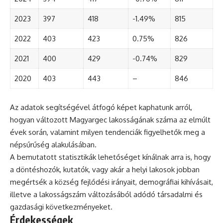
2023
397
418
-1.49%
815
2022
403
423
0.75%
826
2021
400
429
-0.74%
829
2020
403
443
–
846
Az adatok segítségével átfogó képet kaphatunk arról,
hogyan változott Magyargec lakosságának száma az elmúlt
évek során, valamint milyen tendenciák figyelhetők meg a
népsűrűség alakulásában.
A bemutatott statisztikák lehetőséget kínálnak arra is, hogy
a döntéshozók, kutatók, vagy akár a helyi lakosok jobban
megértsék a község fejlődési irányait, demográfiai kihívásait,
illetve a lakosságszám változásából adódó társadalmi és
gazdasági következményeket.
Érdekességek