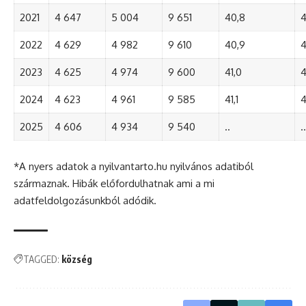
2021
4 647
5 004
9 651
40,8
4
2022
4 629
4 982
9 610
40,9
4
2023
4 625
4 974
9 600
41,0
4
2024
4 623
4 961
9 585
41,1
4
2025
4 606
4 934
9 540
..
..
*A nyers adatok a nyilvantarto.hu nyilvános adatiból
származnak. Hibák előfordulhatnak ami a mi
adatfeldolgozásunkból adódik.
TAGGED:
község