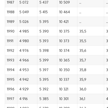
1987
5 072
5 437
10 509
..
..
1988
5 049
5 415
10 464
..
..
1989
5 026
5 395
10 421
..
..
1990
4 985
5 390
10 375
35,5
3
1991
4 980
5 393
10 373
35,5
3
1992
4 976
5 398
10 374
35,6
3
1993
4 966
5 399
10 365
35,7
3
1994
4 953
5 397
10 350
35,8
3
1995
4 942
5 395
10 337
35,9
3
1996
4 929
5 392
10 321
36,0
3
1997
4 916
5 385
10 301
36,1
4