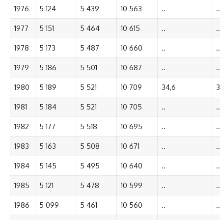
1976
5 124
5 439
10 563
..
..
1977
5 151
5 464
10 615
..
..
1978
5 173
5 487
10 660
..
..
1979
5 186
5 501
10 687
..
..
1980
5 189
5 521
10 709
34,6
3
1981
5 184
5 521
10 705
..
..
1982
5 177
5 518
10 695
..
..
1983
5 163
5 508
10 671
..
..
1984
5 145
5 495
10 640
..
..
1985
5 121
5 478
10 599
..
..
1986
5 099
5 461
10 560
..
..