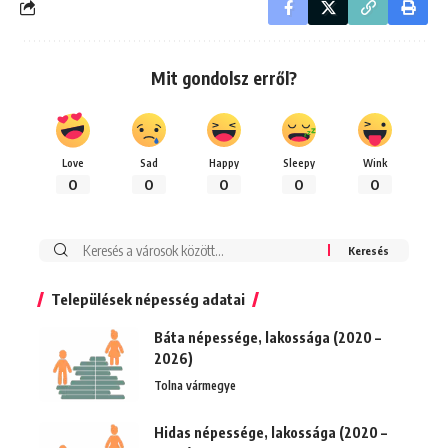
Mit gondolsz erről?
Love
Sad
Happy
Sleepy
Wink
0
0
0
0
0
Keresés:
Települések népesség adatai
Báta népessége, lakossága (2020 –
2026)
Tolna vármegye
Hidas népessége, lakossága (2020 –