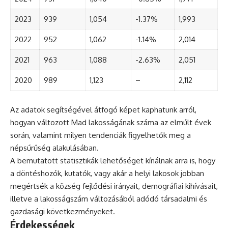
2023
939
1,054
-1.37%
1,993
2022
952
1,062
-1.14%
2,014
2021
963
1,088
-2.63%
2,051
2020
989
1,123
–
2,112
Az adatok segítségével átfogó képet kaphatunk arról,
hogyan változott Mad lakosságának száma az elmúlt évek
során, valamint milyen tendenciák figyelhetők meg a
népsűrűség alakulásában.
A bemutatott statisztikák lehetőséget kínálnak arra is, hogy
a döntéshozók, kutatók, vagy akár a helyi lakosok jobban
megértsék a község fejlődési irányait, demográfiai kihívásait,
illetve a lakosságszám változásából adódó társadalmi és
gazdasági következményeket.
Érdekességek