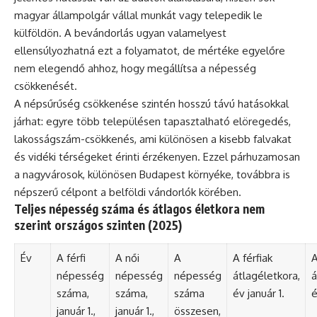
magyar állampolgár vállal munkát vagy telepedik le
külföldön. A bevándorlás ugyan valamelyest
ellensúlyozhatná ezt a folyamatot, de mértéke egyelőre
nem elegendő ahhoz, hogy megállítsa a népesség
csökkenését.
A népsűrűség csökkenése szintén hosszú távú hatásokkal
járhat: egyre több településen tapasztalható elöregedés,
lakosságszám-csökkenés, ami különösen a kisebb falvakat
és vidéki térségeket érinti érzékenyen. Ezzel párhuzamosan
a nagyvárosok, különösen Budapest környéke, továbbra is
népszerű célpont a belföldi vándorlók körében.
Teljes népesség száma és átlagos életkora nem
szerint országos szinten (2025)
Év
A férfi
A női
A
A férfiak
A
népesség
népesség
népesség
átlagéletkora,
á
száma,
száma,
száma
év január 1.
é
január 1.,
január 1.,
összesen,