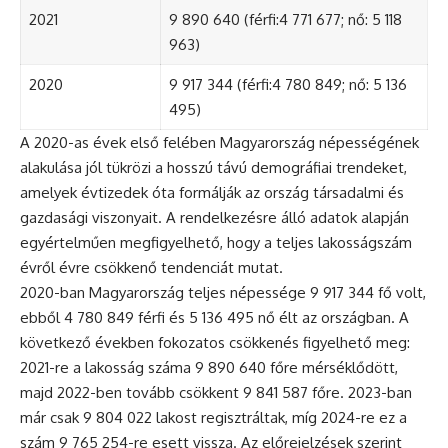
2021
9 890 640 (férfi:4 771 677; nő: 5 118
963)
2020
9 917 344 (férfi:4 780 849; nő: 5 136
495)
A 2020-as évek első felében Magyarország népességének
alakulása jól tükrözi a hosszú távú demográfiai trendeket,
amelyek évtizedek óta formálják az ország társadalmi és
gazdasági viszonyait. A rendelkezésre álló adatok alapján
egyértelműen megfigyelhető, hogy a teljes lakosságszám
évről évre csökkenő tendenciát mutat.
2020-ban Magyarország teljes népessége 9 917 344 fő volt,
ebből 4 780 849 férfi és 5 136 495 nő élt az országban. A
következő években fokozatos csökkenés figyelhető meg:
2021-re a lakosság száma 9 890 640 főre mérséklődött,
majd 2022-ben tovább csökkent 9 841 587 főre. 2023-ban
már csak 9 804 022 lakost regisztráltak, míg 2024-re ez a
szám 9 765 254-re esett vissza. Az előrejelzések szerint