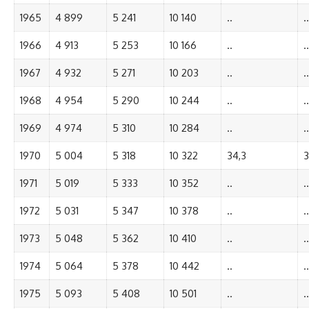
1965
4 899
5 241
10 140
..
..
1966
4 913
5 253
10 166
..
..
1967
4 932
5 271
10 203
..
..
1968
4 954
5 290
10 244
..
..
1969
4 974
5 310
10 284
..
..
1970
5 004
5 318
10 322
34,3
3
1971
5 019
5 333
10 352
..
..
1972
5 031
5 347
10 378
..
..
1973
5 048
5 362
10 410
..
..
1974
5 064
5 378
10 442
..
..
1975
5 093
5 408
10 501
..
..