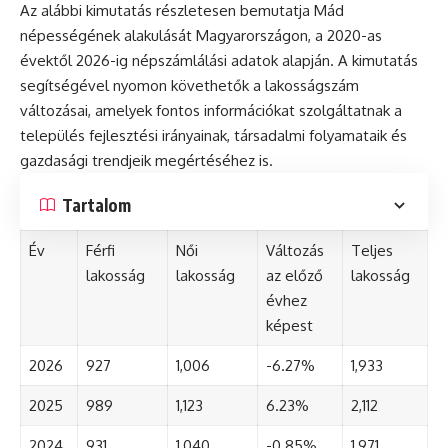
Az alábbi kimutatás részletesen bemutatja Mád
népességének alakulását Magyarországon, a 2020-as
évektől 2026-ig népszámlálási adatok alapján. A kimutatás
segítségével nyomon követhetők a lakosságszám
változásai, amelyek fontos információkat szolgáltatnak a
település fejlesztési irányainak, társadalmi folyamataik és
gazdasági trendjeik megértéséhez is.
Tartalom
Év
Férfi
Női
Változás
Teljes
lakosság
lakosság
az előző
lakosság
évhez
képest
2026
927
1,006
-6.27%
1,933
2025
989
1,123
6.23%
2,112
2024
931
1,040
-0.85%
1,971