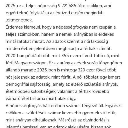
2025-re a teljes népesség 9 721 685 főre csökken, ami
egyértelmű folytatása az évtized elején megindult
lejtmenetnek.
Érdemes kiemelni, hogy a népességfogyás nem csupán a
teljes számokban, hanem a nemek arányában is érdekes
mintázatokat mutat. Az adatok szerint a női lakosság
minden évben jelentősen meghaladja a férfiak számát.
2020-ban például több mint 355 ezerrel volt több nő, mint
férfi Magyarországon. Ez az arány az évek során lényegében
állandó maradt: 2025-ben is mintegy 320 ezer fővel több
nőt jeleznek az adatok, mint férfit. A női többlet egy ismert
demográfiai sajátosság, amely az eltérő születési arányok,
életmódbeli különbségek, valamint a férfiak rövidebb
várható élettartama miatt alakul így.
A népességfogyás hátterében számos tényező áll. Egyrészt
csökken a születések száma: kevesebb gyermek születik,
mint ahányan elhaláloznak. Másrészt az elvándorlás is
jelentős hatással van az adatok alakulására, hiszen sok