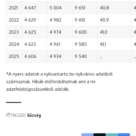
2021
4 647
5 004
9 651
40,8
4
2022
4 629
4 982
9 610
40,9
4
2023
4 625
4 974
9 600
41,0
4
2024
4 623
4 961
9 585
41,1
4
2025
4 606
4 934
9 540
..
..
*A nyers adatok a nyilvantarto.hu nyilvános adatiból
származnak. Hibák előfordulhatnak ami a mi
adatfeldolgozásunkból adódik.
TAGGED:
község