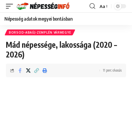
Aa
Font
Resizer
Népesség adatok megyei bontásban
BORSOD-ABAÚJ-ZEMPLÉN VÁRMEGYE
Mád népessége, lakossága (2020 –
2026)
11 perc olvasás