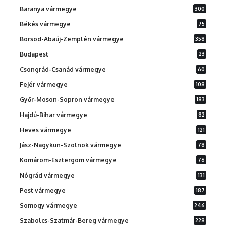
Baranya vármegye
300
Békés vármegye
75
Borsod-Abaúj-Zemplén vármegye
358
Budapest
23
Csongrád-Csanád vármegye
60
Fejér vármegye
108
Győr-Moson-Sopron vármegye
183
Hajdú-Bihar vármegye
82
Heves vármegye
121
Jász-Nagykun-Szolnok vármegye
78
Komárom-Esztergom vármegye
76
Nógrád vármegye
131
Pest vármegye
187
Somogy vármegye
246
Szabolcs-Szatmár-Bereg vármegye
228