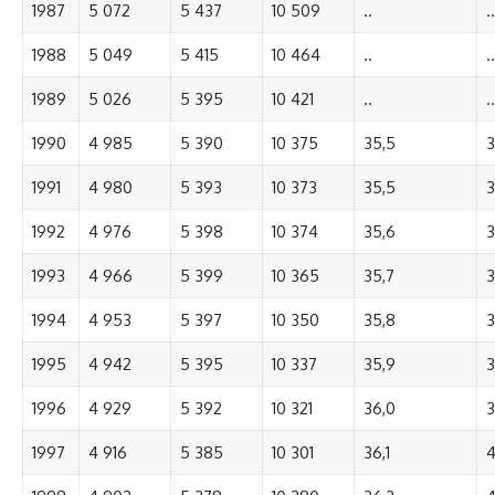
1987
5 072
5 437
10 509
..
..
1988
5 049
5 415
10 464
..
..
1989
5 026
5 395
10 421
..
..
1990
4 985
5 390
10 375
35,5
3
1991
4 980
5 393
10 373
35,5
3
1992
4 976
5 398
10 374
35,6
3
1993
4 966
5 399
10 365
35,7
3
1994
4 953
5 397
10 350
35,8
3
1995
4 942
5 395
10 337
35,9
3
1996
4 929
5 392
10 321
36,0
3
1997
4 916
5 385
10 301
36,1
4