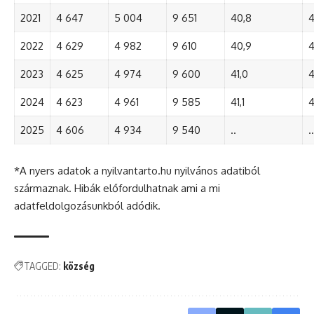
2021
4 647
5 004
9 651
40,8
4
2022
4 629
4 982
9 610
40,9
4
2023
4 625
4 974
9 600
41,0
4
2024
4 623
4 961
9 585
41,1
4
2025
4 606
4 934
9 540
..
..
*A nyers adatok a nyilvantarto.hu nyilvános adatiból
származnak. Hibák előfordulhatnak ami a mi
adatfeldolgozásunkból adódik.
TAGGED:
község