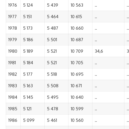
1976
5 124
5 439
10 563
..
..
1977
5 151
5 464
10 615
..
..
1978
5 173
5 487
10 660
..
..
1979
5 186
5 501
10 687
..
..
1980
5 189
5 521
10 709
34,6
3
1981
5 184
5 521
10 705
..
..
1982
5 177
5 518
10 695
..
..
1983
5 163
5 508
10 671
..
..
1984
5 145
5 495
10 640
..
..
1985
5 121
5 478
10 599
..
..
1986
5 099
5 461
10 560
..
..