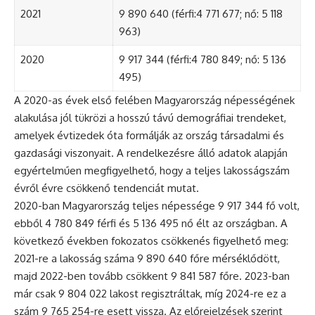
2021
9 890 640 (férfi:4 771 677; nő: 5 118
963)
2020
9 917 344 (férfi:4 780 849; nő: 5 136
495)
A 2020-as évek első felében Magyarország népességének
alakulása jól tükrözi a hosszú távú demográfiai trendeket,
amelyek évtizedek óta formálják az ország társadalmi és
gazdasági viszonyait. A rendelkezésre álló adatok alapján
egyértelműen megfigyelhető, hogy a teljes lakosságszám
évről évre csökkenő tendenciát mutat.
2020-ban Magyarország teljes népessége 9 917 344 fő volt,
ebből 4 780 849 férfi és 5 136 495 nő élt az országban. A
következő években fokozatos csökkenés figyelhető meg:
2021-re a lakosság száma 9 890 640 főre mérséklődött,
majd 2022-ben tovább csökkent 9 841 587 főre. 2023-ban
már csak 9 804 022 lakost regisztráltak, míg 2024-re ez a
szám 9 765 254-re esett vissza. Az előrejelzések szerint