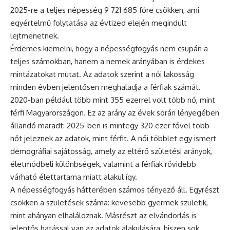
2025-re a teljes népesség 9 721 685 főre csökken, ami
egyértelmű folytatása az évtized elején megindult
lejtmenetnek.
Érdemes kiemelni, hogy a népességfogyás nem csupán a
teljes számokban, hanem a nemek arányában is érdekes
mintázatokat mutat. Az adatok szerint a női lakosság
minden évben jelentősen meghaladja a férfiak számát.
2020-ban például több mint 355 ezerrel volt több nő, mint
férfi Magyarországon. Ez az arány az évek során lényegében
állandó maradt: 2025-ben is mintegy 320 ezer fővel több
nőt jeleznek az adatok, mint férfit. A női többlet egy ismert
demográfiai sajátosság, amely az eltérő születési arányok,
életmódbeli különbségek, valamint a férfiak rövidebb
várható élettartama miatt alakul így.
A népességfogyás hátterében számos tényező áll. Egyrészt
csökken a születések száma: kevesebb gyermek születik,
mint ahányan elhaláloznak. Másrészt az elvándorlás is
jelentős hatással van az adatok alakulására, hiszen sok