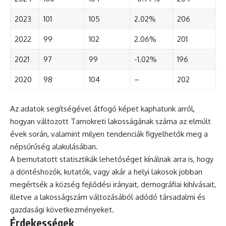
2023
101
105
2.02%
206
2022
99
102
2.06%
201
2021
97
99
-1.02%
196
2020
98
104
–
202
Az adatok segítségével átfogó képet kaphatunk arról,
hogyan változott Tarnokreti lakosságának száma az elmúlt
évek során, valamint milyen tendenciák figyelhetők meg a
népsűrűség alakulásában.
A bemutatott statisztikák lehetőséget kínálnak arra is, hogy
a döntéshozók, kutatók, vagy akár a helyi lakosok jobban
megértsék a község fejlődési irányait, demográfiai kihívásait,
illetve a lakosságszám változásából adódó társadalmi és
gazdasági következményeket.
Érdekességek