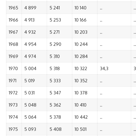
1965
4 899
5 241
10 140
..
..
1966
4 913
5 253
10 166
..
..
1967
4 932
5 271
10 203
..
..
1968
4 954
5 290
10 244
..
..
1969
4 974
5 310
10 284
..
..
1970
5 004
5 318
10 322
34,3
3
1971
5 019
5 333
10 352
..
..
1972
5 031
5 347
10 378
..
..
1973
5 048
5 362
10 410
..
..
1974
5 064
5 378
10 442
..
..
1975
5 093
5 408
10 501
..
..