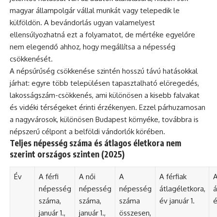
magyar állampolgár vállal munkát vagy telepedik le
külföldön. A bevándorlás ugyan valamelyest
ellensúlyozhatná ezt a folyamatot, de mértéke egyelőre
nem elegendő ahhoz, hogy megállítsa a népesség
csökkenését.
A népsűrűség csökkenése szintén hosszú távú hatásokkal
járhat: egyre több településen tapasztalható elöregedés,
lakosságszám-csökkenés, ami különösen a kisebb falvakat
és vidéki térségeket érinti érzékenyen. Ezzel párhuzamosan
a nagyvárosok, különösen Budapest környéke, továbbra is
népszerű célpont a belföldi vándorlók körében.
Teljes népesség száma és átlagos életkora nem
szerint országos szinten (2025)
Év
A férfi
A női
A
A férfiak
A
népesség
népesség
népesség
átlagéletkora,
á
száma,
száma,
száma
év január 1.
é
január 1.,
január 1.,
összesen,