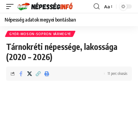
Aa
Font
Resizer
Népesség adatok megyei bontásban
GYŐR-MOSON-SOPRON VÁRMEGYE
Tárnokréti népessége, lakossága
(2020 – 2026)
11 perc olvasás