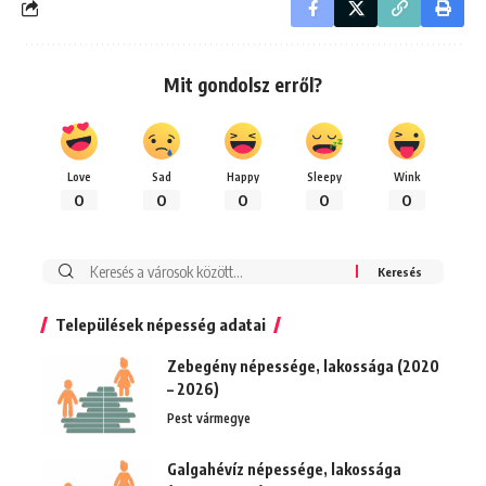
Mit gondolsz erről?
Love
Sad
Happy
Sleepy
Wink
0
0
0
0
0
Keresés:
Települések népesség adatai
Zebegény népessége, lakossága (2020
– 2026)
Pest vármegye
Galgahévíz népessége, lakossága