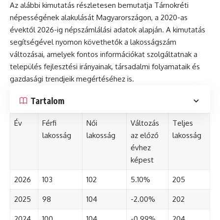
Az alábbi kimutatás részletesen bemutatja Tárnokréti
népességének alakulását Magyarországon, a 2020-as
évektől 2026-ig népszámlálási adatok alapján. A kimutatás
segítségével nyomon követhetők a lakosságszám
változásai, amelyek fontos információkat szolgáltatnak a
település fejlesztési irányainak, társadalmi folyamataik és
gazdasági trendjeik megértéséhez is.
Tartalom
Év
Férfi
Női
Változás
Teljes
lakosság
lakosság
az előző
lakosság
évhez
képest
2026
103
102
5.10%
205
2025
98
104
-2.00%
202
2024
100
104
-0.99%
204