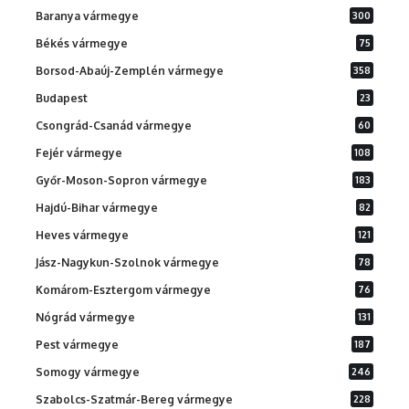
Baranya vármegye
300
Békés vármegye
75
Borsod-Abaúj-Zemplén vármegye
358
Budapest
23
Csongrád-Csanád vármegye
60
Fejér vármegye
108
Győr-Moson-Sopron vármegye
183
Hajdú-Bihar vármegye
82
Heves vármegye
121
Jász-Nagykun-Szolnok vármegye
78
Komárom-Esztergom vármegye
76
Nógrád vármegye
131
Pest vármegye
187
Somogy vármegye
246
Szabolcs-Szatmár-Bereg vármegye
228