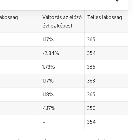
lakosság
Változás az előző
Teljes lakosság
évhez képest
1.17%
365
-2.84%
354
1.73%
365
1.17%
363
1.18%
365
-1.17%
350
–
354