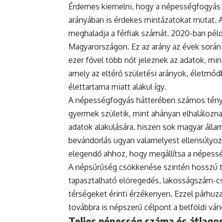
Érdemes kiemelni, hogy a népességfogyás
arányában is érdekes mintázatokat mutat. 
meghaladja a férfiak számát. 2020-ban példá
Magyarországon. Ez az arány az évek során
ezer fővel több nőt jeleznek az adatok, mint
amely az eltérő születési arányok, életmódb
élettartama miatt alakul így.
A népességfogyás hátterében számos ténye
gyermek születik, mint ahányan elhaláloznak
adatok alakulására, hiszen sok magyar állam
bevándorlás ugyan valamelyest ellensúlyoz
elegendő ahhoz, hogy megállítsa a népess
A népsűrűség csökkenése szintén hosszú tá
tapasztalható elöregedés, lakosságszám-cs
térségeket érinti érzékenyen. Ezzel párh
továbbra is népszerű célpont a belföldi vá
Teljes népesség száma és átlagos