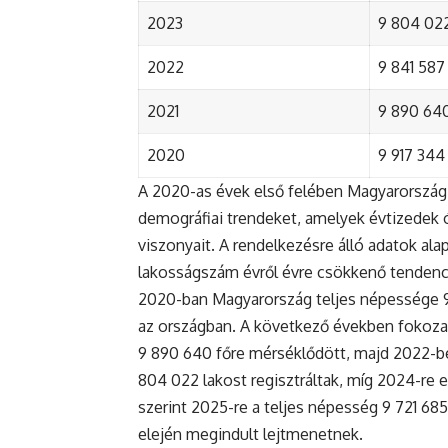
2023
9 804 022
2022
9 841 587 
2021
9 890 640 
2020
9 917 344 
A 2020-as évek első felében Magyarország 
demográfiai trendeket, amelyek évtizedek ó
viszonyait. A rendelkezésre álló adatok al
lakosságszám évről évre csökkenő tendenc
2020-ban Magyarország teljes népessége 9 9
az országban. A következő években fokoza
9 890 640 főre mérséklődött, majd 2022-be
804 022 lakost regisztráltak, míg 2024-re e
szerint 2025-re a teljes népesség 9 721 68
elején megindult lejtmenetnek.