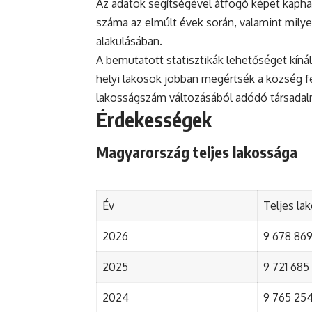
Az adatok segítségével átfogó képet kapha
száma az elmúlt évek során, valamint mily
alakulásában.
A bemutatott statisztikák lehetőséget kínál
helyi lakosok jobban megértsék a község fejl
lakosságszám változásából adódó társada
Érdekességek
Magyarország teljes lakossága
Év
Teljes la
2026
9 678 869 
2025
9 721 685 
2024
9 765 254 