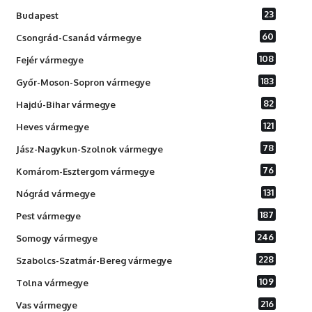
23
Budapest
60
Csongrád-Csanád vármegye
108
Fejér vármegye
183
Győr-Moson-Sopron vármegye
82
Hajdú-Bihar vármegye
121
Heves vármegye
78
Jász-Nagykun-Szolnok vármegye
76
Komárom-Esztergom vármegye
131
Nógrád vármegye
187
Pest vármegye
246
Somogy vármegye
228
Szabolcs-Szatmár-Bereg vármegye
109
Tolna vármegye
216
Vas vármegye