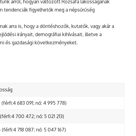
tunk arról, hogyan változott Rozsafa lakosságának
en tendenciák figyelhetők meg a népsűrűség
nak arra is, hogy a döntéshozók, kutatók, vagy akár a
ődési irányait, demográfiai kihívásait, illetve a
lmi és gazdasági következményeket.
kosság
(férfi:4 683 091; nő: 4 995 778)
(férfi:4 700 472; nő: 5 021 213)
(férfi:4 718 087; nő: 5 047 167)