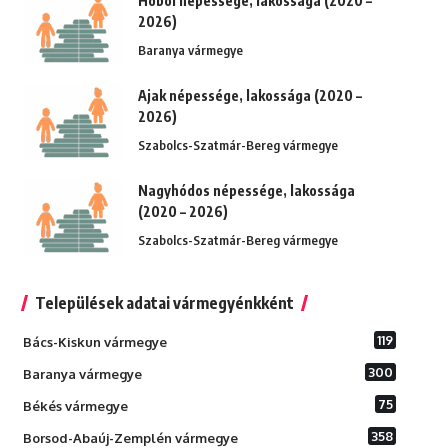
Hobol népessége, lakossága (2020 –
2026)
Baranya vármegye
Ajak népessége, lakossága (2020 –
2026)
Szabolcs-Szatmár-Bereg vármegye
Nagyhódos népessége, lakossága
(2020 – 2026)
Szabolcs-Szatmár-Bereg vármegye
Települések adatai vármegyénkként
119
Bács-Kiskun vármegye
300
Baranya vármegye
75
Békés vármegye
358
Borsod-Abaúj-Zemplén vármegye