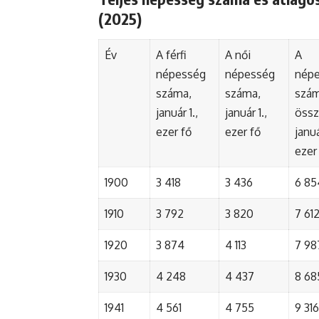
(2025)
Év
A férfi
A női
A
népesség
népesség
nép
száma,
száma,
szá
január 1.,
január 1.,
össz
ezer fő
ezer fő
januá
ezer
1900
3 418
3 436
6 85
1910
3 792
3 820
7 61
1920
3 874
4 113
7 98
1930
4 248
4 437
8 68
1941
4 561
4 755
9 316