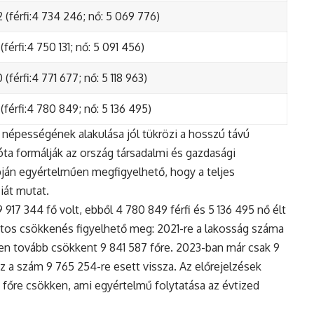
 (férfi:4 734 246; nő: 5 069 776)
(férfi:4 750 131; nő: 5 091 456)
(férfi:4 771 677; nő: 5 118 963)
(férfi:4 780 849; nő: 5 136 495)
népességének alakulása jól tükrözi a hosszú távú
ta formálják az ország társadalmi és gazdasági
apján egyértelműen megfigyelhető, hogy a teljes
iát mutat.
17 344 fő volt, ebből 4 780 849 férfi és 5 136 495 nő élt
tos csökkenés figyelhető meg: 2021-re a lakosság száma
n tovább csökkent 9 841 587 főre. 2023-ban már csak 9
z a szám 9 765 254-re esett vissza. Az előrejelzések
5 főre csökken, ami egyértelmű folytatása az évtized