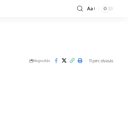
Aa
Font
Resizer
11 perc olvasás
Megosztás