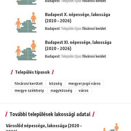
Budapest
Település típus:
fővárosi kerület
Budapest X. népessége, lakossága
(2020 – 2026)
Budapest
Település típus:
fővárosi kerület
Budapest XI. népessége, lakossága
(2020 – 2026)
Budapest
Település típus:
fővárosi kerület
Település típusok
fővárosi kerület
község
megyei jogú város
megye székhely
nagyközség
város
További települések lakossági adatai
Városlőd népessége, lakossága (2020 –