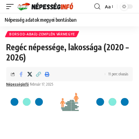
Aa
Font
Resizer
Népesség adatok megyei bontásban
BORSOD-ABAÚJ-ZEMPLÉN VÁRMEGYE
Regéc népessége, lakossága (2020 –
2026)
11 perc olvasás
Népességinfó
február 17, 2025