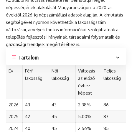
Az alábbi kimutatás részletesen bemutatja Regéc
népességének alakulását Magyarországon, a 2020-as
évektől 2026-ig népszámlálási adatok alapján. A kimutatás
segítségével nyomon követhetők a lakosságszám
változásai, amelyek fontos információkat szolgáltatnak a
település fejlesztési irányainak, társadalmi folyamataik és
gazdasági trendjeik megértéséhez is.
Tartalom
Év
Férfi
Női
Változás
Teljes
lakosság
lakosság
az előző
lakosság
évhez
képest
2026
43
43
2.38%
86
2025
42
45
5.00%
87
2024
40
45
2.56%
85