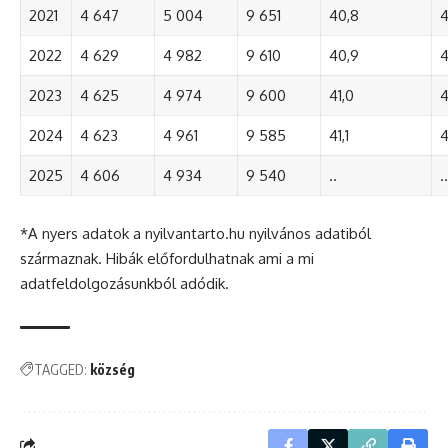
2021
4 647
5 004
9 651
40,8
4
2022
4 629
4 982
9 610
40,9
4
2023
4 625
4 974
9 600
41,0
4
2024
4 623
4 961
9 585
41,1
4
2025
4 606
4 934
9 540
..
..
*A nyers adatok a nyilvantarto.hu nyilvános adatiból
származnak. Hibák előfordulhatnak ami a mi
adatfeldolgozásunkból adódik.
TAGGED:
község