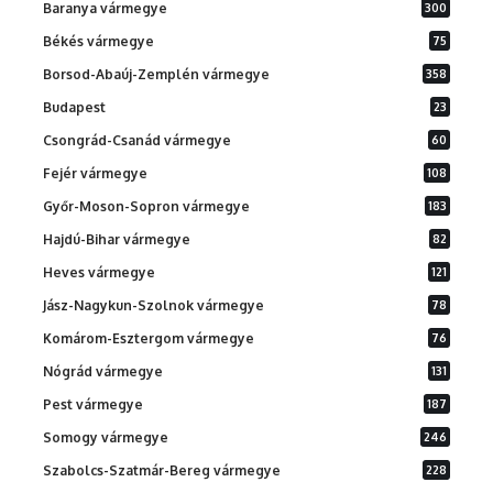
Baranya vármegye
300
Békés vármegye
75
Borsod-Abaúj-Zemplén vármegye
358
Budapest
23
Csongrád-Csanád vármegye
60
Fejér vármegye
108
Győr-Moson-Sopron vármegye
183
Hajdú-Bihar vármegye
82
Heves vármegye
121
Jász-Nagykun-Szolnok vármegye
78
Komárom-Esztergom vármegye
76
Nógrád vármegye
131
Pest vármegye
187
Somogy vármegye
246
Szabolcs-Szatmár-Bereg vármegye
228