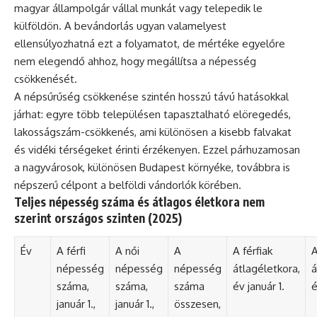
magyar állampolgár vállal munkát vagy telepedik le
külföldön. A bevándorlás ugyan valamelyest
ellensúlyozhatná ezt a folyamatot, de mértéke egyelőre
nem elegendő ahhoz, hogy megállítsa a népesség
csökkenését.
A népsűrűség csökkenése szintén hosszú távú hatásokkal
járhat: egyre több településen tapasztalható elöregedés,
lakosságszám-csökkenés, ami különösen a kisebb falvakat
és vidéki térségeket érinti érzékenyen. Ezzel párhuzamosan
a nagyvárosok, különösen Budapest környéke, továbbra is
népszerű célpont a belföldi vándorlók körében.
Teljes népesség száma és átlagos életkora nem
szerint országos szinten (2025)
Év
A férfi
A női
A
A férfiak
A
népesség
népesség
népesség
átlagéletkora,
á
száma,
száma,
száma
év január 1.
é
január 1.,
január 1.,
összesen,