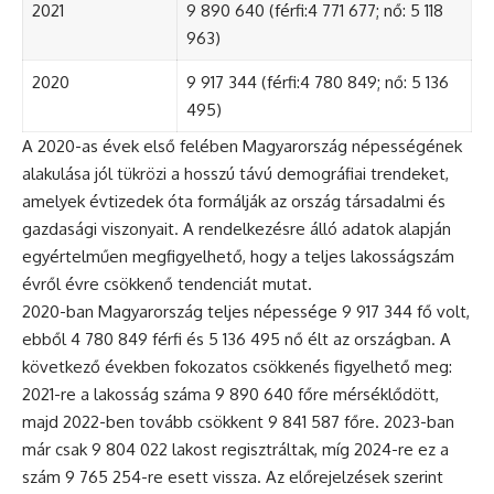
2021
9 890 640 (férfi:4 771 677; nő: 5 118
963)
2020
9 917 344 (férfi:4 780 849; nő: 5 136
495)
A 2020-as évek első felében Magyarország népességének
alakulása jól tükrözi a hosszú távú demográfiai trendeket,
amelyek évtizedek óta formálják az ország társadalmi és
gazdasági viszonyait. A rendelkezésre álló adatok alapján
egyértelműen megfigyelhető, hogy a teljes lakosságszám
évről évre csökkenő tendenciát mutat.
2020-ban Magyarország teljes népessége 9 917 344 fő volt,
ebből 4 780 849 férfi és 5 136 495 nő élt az országban. A
következő években fokozatos csökkenés figyelhető meg:
2021-re a lakosság száma 9 890 640 főre mérséklődött,
majd 2022-ben tovább csökkent 9 841 587 főre. 2023-ban
már csak 9 804 022 lakost regisztráltak, míg 2024-re ez a
szám 9 765 254-re esett vissza. Az előrejelzések szerint