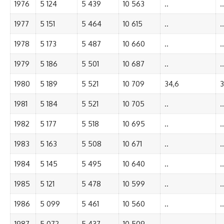
1976
5 124
5 439
10 563
..
..
1977
5 151
5 464
10 615
..
..
1978
5 173
5 487
10 660
..
..
1979
5 186
5 501
10 687
..
..
1980
5 189
5 521
10 709
34,6
3
1981
5 184
5 521
10 705
..
..
1982
5 177
5 518
10 695
..
..
1983
5 163
5 508
10 671
..
..
1984
5 145
5 495
10 640
..
..
1985
5 121
5 478
10 599
..
..
1986
5 099
5 461
10 560
..
..
1987
5 072
5 437
10 509
..
..