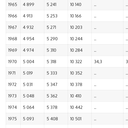
1965
4 899
5 241
10 140
..
..
1966
4 913
5 253
10 166
..
..
1967
4 932
5 271
10 203
..
..
1968
4 954
5 290
10 244
..
..
1969
4 974
5 310
10 284
..
..
1970
5 004
5 318
10 322
34,3
3
1971
5 019
5 333
10 352
..
..
1972
5 031
5 347
10 378
..
..
1973
5 048
5 362
10 410
..
..
1974
5 064
5 378
10 442
..
..
1975
5 093
5 408
10 501
..
..