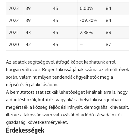
2023
39
45
0.00%
84
2022
39
45
-09.30%
84
2021
43
45
2.38%
88
2020
42
45
–
87
Az adatok segítségével átfogó képet kaphatunk arról,
hogyan változott Regec lakosságának száma az elmúlt évek
során, valamint milyen tendenciák figyelhetők meg a
népsűrűség alakulásában.
A bemutatott statisztikák lehetőséget kínálnak arra is, hogy
a döntéshozók, kutatók, vagy akár a helyi lakosok jobban
megértsék a község fejlődési irányait, demográfiai kihívásait,
illetve a lakosságszám változásából adódó társadalmi és
gazdasági következményeket.
Érdekességek