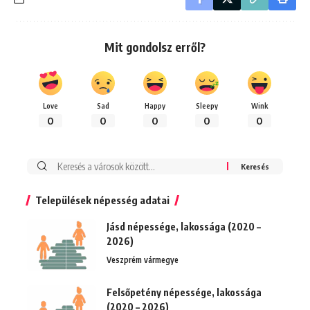
Mit gondolsz erről?
Love
Sad
Happy
Sleepy
Wink
0
0
0
0
0
Keresés:
Települések népesség adatai
Jásd népessége, lakossága (2020 –
2026)
Veszprém vármegye
Felsőpetény népessége, lakossága
(2020 – 2026)