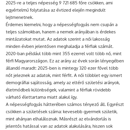
2025-re a teljes népesség 9 721 685 főre csökken, ami
egyértelmű folytatása az évtized elején megindult
lejtmenetnek.
Érdemes kiemelni, hogy a népességfogyás nem csupán a
teljes számokban, hanem a nemek arányában is érdekes
mintázatokat mutat. Az adatok szerint a női lakosság
minden évben jelentősen meghaladja a férfiak számát.
2020-ban például több mint 355 ezerrel volt több nő, mint
férfi Magyarországon. Ez az arány az évek során lényegében
állandó maradt: 2025-ben is mintegy 320 ezer fővel több
nőt jeleznek az adatok, mint férfit. A női többlet egy ismert
demográfiai sajátosság, amely az eltérő születési arányok,
életmódbeli különbségek, valamint a férfiak rövidebb
várható élettartama miatt alakul így.
A népességfogyás hátterében számos tényező áll. Egyrészt
csökken a születések száma: kevesebb gyermek születik,
mint ahányan elhaláloznak. Másrészt az elvándorlás is
jelentős hatással van az adatok alakulására, hiszen sok