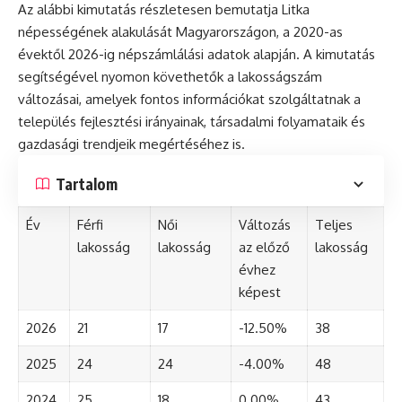
Az alábbi kimutatás részletesen bemutatja Litka
népességének alakulását Magyarországon, a 2020-as
évektől 2026-ig népszámlálási adatok alapján. A kimutatás
segítségével nyomon követhetők a lakosságszám
változásai, amelyek fontos információkat szolgáltatnak a
település fejlesztési irányainak, társadalmi folyamataik és
gazdasági trendjeik megértéséhez is.
Tartalom
Év
Férfi
Női
Változás
Teljes
lakosság
lakosság
az előző
lakosság
évhez
képest
2026
21
17
-12.50%
38
2025
24
24
-4.00%
48
2024
25
18
0.00%
43