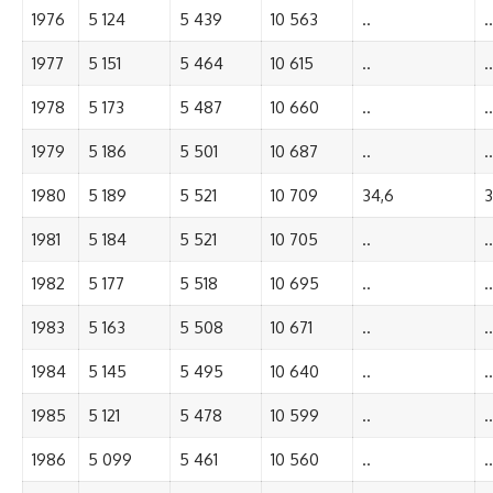
1976
5 124
5 439
10 563
..
..
1977
5 151
5 464
10 615
..
..
1978
5 173
5 487
10 660
..
..
1979
5 186
5 501
10 687
..
..
1980
5 189
5 521
10 709
34,6
3
1981
5 184
5 521
10 705
..
..
1982
5 177
5 518
10 695
..
..
1983
5 163
5 508
10 671
..
..
1984
5 145
5 495
10 640
..
..
1985
5 121
5 478
10 599
..
..
1986
5 099
5 461
10 560
..
..