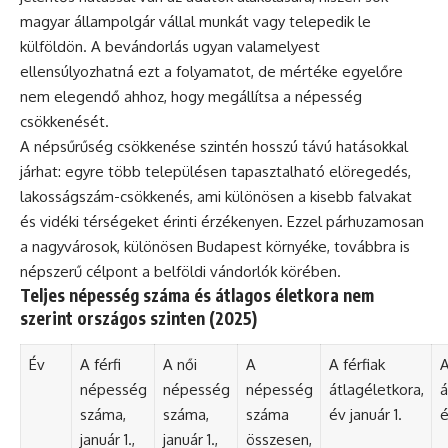
magyar állampolgár vállal munkát vagy telepedik le
külföldön. A bevándorlás ugyan valamelyest
ellensúlyozhatná ezt a folyamatot, de mértéke egyelőre
nem elegendő ahhoz, hogy megállítsa a népesség
csökkenését.
A népsűrűség csökkenése szintén hosszú távú hatásokkal
járhat: egyre több településen tapasztalható elöregedés,
lakosságszám-csökkenés, ami különösen a kisebb falvakat
és vidéki térségeket érinti érzékenyen. Ezzel párhuzamosan
a nagyvárosok, különösen Budapest környéke, továbbra is
népszerű célpont a belföldi vándorlók körében.
Teljes népesség száma és átlagos életkora nem
szerint országos szinten (2025)
Év
A férfi
A női
A
A férfiak
A
népesség
népesség
népesség
átlagéletkora,
á
száma,
száma,
száma
év január 1.
é
január 1.,
január 1.,
összesen,