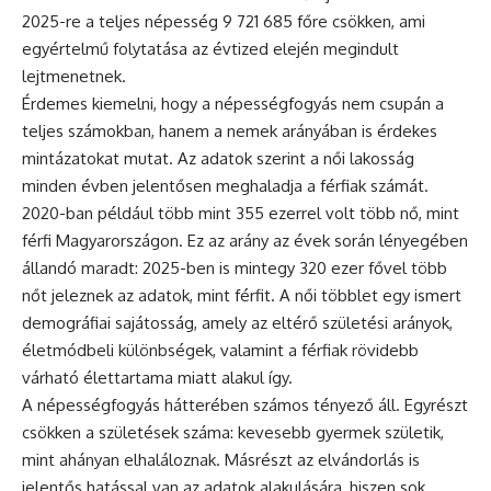
2025-re a teljes népesség 9 721 685 főre csökken, ami
egyértelmű folytatása az évtized elején megindult
lejtmenetnek.
Érdemes kiemelni, hogy a népességfogyás nem csupán a
teljes számokban, hanem a nemek arányában is érdekes
mintázatokat mutat. Az adatok szerint a női lakosság
minden évben jelentősen meghaladja a férfiak számát.
2020-ban például több mint 355 ezerrel volt több nő, mint
férfi Magyarországon. Ez az arány az évek során lényegében
állandó maradt: 2025-ben is mintegy 320 ezer fővel több
nőt jeleznek az adatok, mint férfit. A női többlet egy ismert
demográfiai sajátosság, amely az eltérő születési arányok,
életmódbeli különbségek, valamint a férfiak rövidebb
várható élettartama miatt alakul így.
A népességfogyás hátterében számos tényező áll. Egyrészt
csökken a születések száma: kevesebb gyermek születik,
mint ahányan elhaláloznak. Másrészt az elvándorlás is
jelentős hatással van az adatok alakulására, hiszen sok