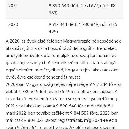
2021
9 890 640 (férfi:4 771 677; nő: 5 118
963)
2020
9 917 344 (férfi:4 780 849; nő: 5 136
495)
A 2020-as évek első felében Magyarország népességének
alakulása jól tükrözi a hosszú távú demográfiai trendeket,
amelyek évtizedek óta formálják az ország társadalmi és
gazdasági viszonyait. A rendelkezésre álló adatok alapján
egyértelműen megfigyelhető, hogy a teljes lakosságszám
évről évre csökkenő tendenciát mutat.
2020-ban Magyarország teljes népessége 9 917 344 fő volt,
ebből 4 780 849 férfi és 5 136 495 nő élt az országban. A
következő években fokozatos csökkenés figyelhető meg:
2021-re a lakosság száma 9 890 640 főre mérséklődött,
majd 2022-ben tovább csökkent 9 841 587 főre. 2023-ban
már csak 9 804 022 lakost regisztráltak, míg 2024-re ez a
szám 9 765 254-re esett vissza. Az előrejelzések szerint