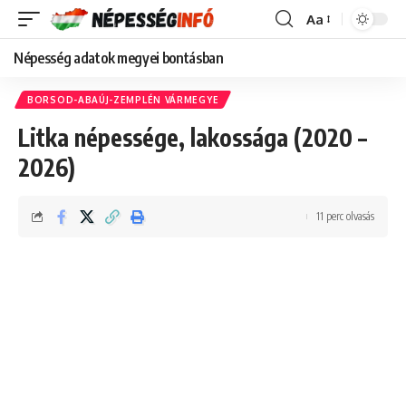
Aa
Font
Resizer
Népesség adatok megyei bontásban
BORSOD-ABAÚJ-ZEMPLÉN VÁRMEGYE
Litka népessége, lakossága (2020 –
2026)
11 perc olvasás