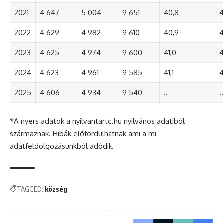
2021
4 647
5 004
9 651
40,8
4
2022
4 629
4 982
9 610
40,9
4
2023
4 625
4 974
9 600
41,0
4
2024
4 623
4 961
9 585
41,1
4
2025
4 606
4 934
9 540
..
..
*A nyers adatok a nyilvantarto.hu nyilvános adatiból
származnak. Hibák előfordulhatnak ami a mi
adatfeldolgozásunkból adódik.
TAGGED:
község