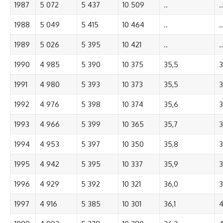
1987
5 072
5 437
10 509
..
..
1988
5 049
5 415
10 464
..
..
1989
5 026
5 395
10 421
..
..
1990
4 985
5 390
10 375
35,5
3
1991
4 980
5 393
10 373
35,5
3
1992
4 976
5 398
10 374
35,6
3
1993
4 966
5 399
10 365
35,7
3
1994
4 953
5 397
10 350
35,8
3
1995
4 942
5 395
10 337
35,9
3
1996
4 929
5 392
10 321
36,0
3
1997
4 916
5 385
10 301
36,1
4