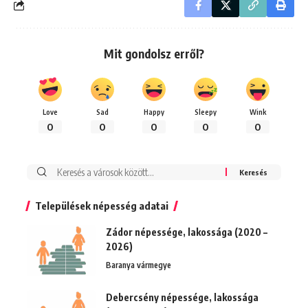
Mit gondolsz erről?
Love
Sad
Happy
Sleepy
Wink
0
0
0
0
0
Keresés:
Települések népesség adatai
Zádor népessége, lakossága (2020 –
2026)
Baranya vármegye
Debercsény népessége, lakossága