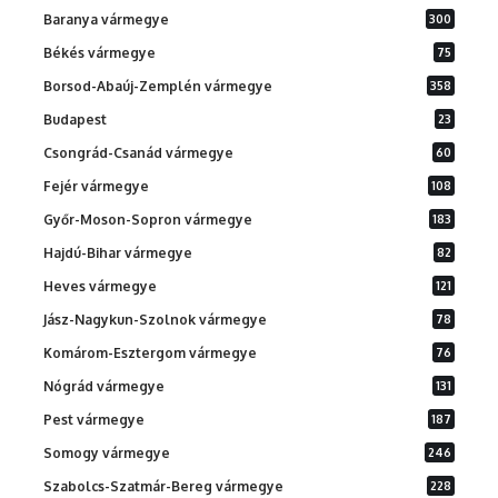
Baranya vármegye
300
Békés vármegye
75
Borsod-Abaúj-Zemplén vármegye
358
Budapest
23
Csongrád-Csanád vármegye
60
Fejér vármegye
108
Győr-Moson-Sopron vármegye
183
Hajdú-Bihar vármegye
82
Heves vármegye
121
Jász-Nagykun-Szolnok vármegye
78
Komárom-Esztergom vármegye
76
Nógrád vármegye
131
Pest vármegye
187
Somogy vármegye
246
Szabolcs-Szatmár-Bereg vármegye
228