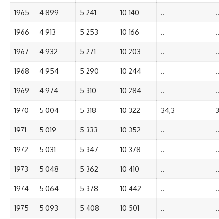
1965
4 899
5 241
10 140
..
..
1966
4 913
5 253
10 166
..
..
1967
4 932
5 271
10 203
..
..
1968
4 954
5 290
10 244
..
..
1969
4 974
5 310
10 284
..
..
1970
5 004
5 318
10 322
34,3
3
1971
5 019
5 333
10 352
..
..
1972
5 031
5 347
10 378
..
..
1973
5 048
5 362
10 410
..
..
1974
5 064
5 378
10 442
..
..
1975
5 093
5 408
10 501
..
..