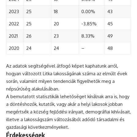
2023
25
18
0.00%
43
2022
25
20
-3.85%
45
2021
26
23
8.33%
49
2020
24
24
–
48
Az adatok segítségével átfogó képet kaphatunk arról,
hogyan változott Litka lakosságának száma az elmúlt évek
során, valamint milyen tendenciák figyelhetők meg a
népsűrűség alakulásában.
A bemutatott statisztikák lehetőséget kínálnak arra is, hogy
a döntéshozók, kutatók, vagy akár a helyi lakosok jobban
megértsék a község fejlődési irányait, demográfiai kihívásait,
illetve a lakosságszám változásából adódó társadalmi és
gazdasági következményeket.
Érdekességek