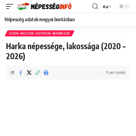
Aa
Font
Resizer
Népesség adatok megyei bontásban
GYŐR-MOSON-SOPRON VÁRMEGYE
Harka népessége, lakossága (2020 –
2026)
11 perc olvasás