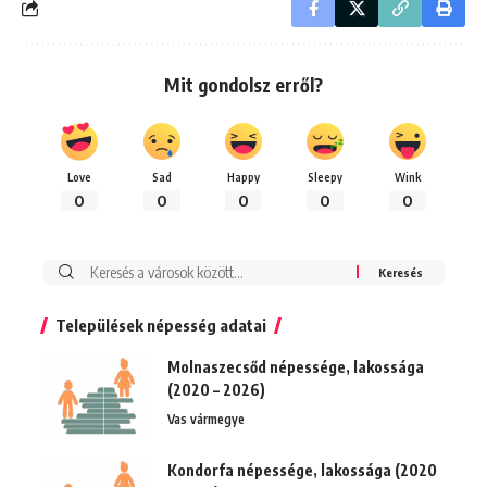
Mit gondolsz erről?
Love
Sad
Happy
Sleepy
Wink
0
0
0
0
0
Keresés:
Települések népesség adatai
Molnaszecsőd népessége, lakossága
(2020 – 2026)
Vas vármegye
Kondorfa népessége, lakossága (2020