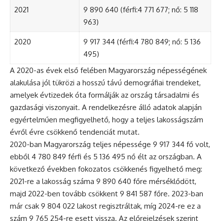
2021
9 890 640 (férfi:4 771 677; nő: 5 118
963)
2020
9 917 344 (férfi:4 780 849; nő: 5 136
495)
A 2020-as évek első felében Magyarország népességének
alakulása jól tükrözi a hosszú távú demográfiai trendeket,
amelyek évtizedek óta formálják az ország társadalmi és
gazdasági viszonyait. A rendelkezésre álló adatok alapján
egyértelműen megfigyelhető, hogy a teljes lakosságszám
évről évre csökkenő tendenciát mutat.
2020-ban Magyarország teljes népessége 9 917 344 fő volt,
ebből 4 780 849 férfi és 5 136 495 nő élt az országban. A
következő években fokozatos csökkenés figyelhető meg:
2021-re a lakosság száma 9 890 640 főre mérséklődött,
majd 2022-ben tovább csökkent 9 841 587 főre. 2023-ban
már csak 9 804 022 lakost regisztráltak, míg 2024-re ez a
szám 9 765 254-re esett vissza. Az előrejelzések szerint