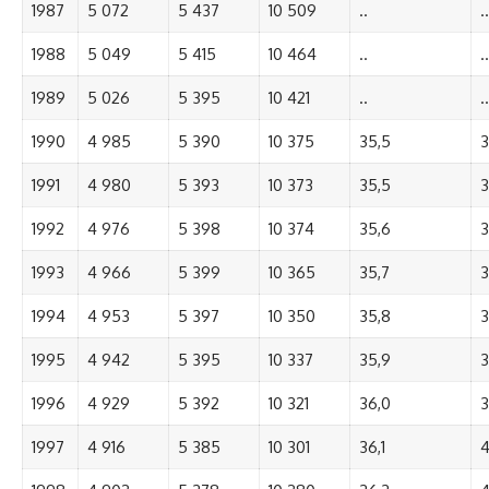
1987
5 072
5 437
10 509
..
..
1988
5 049
5 415
10 464
..
..
1989
5 026
5 395
10 421
..
..
1990
4 985
5 390
10 375
35,5
3
1991
4 980
5 393
10 373
35,5
3
1992
4 976
5 398
10 374
35,6
3
1993
4 966
5 399
10 365
35,7
3
1994
4 953
5 397
10 350
35,8
3
1995
4 942
5 395
10 337
35,9
3
1996
4 929
5 392
10 321
36,0
3
1997
4 916
5 385
10 301
36,1
4