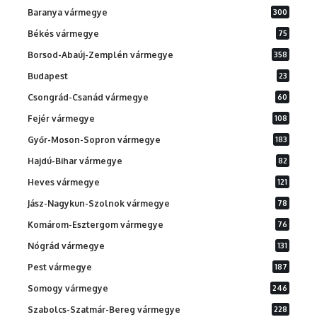
Baranya vármegye
300
Békés vármegye
75
Borsod-Abaúj-Zemplén vármegye
358
Budapest
23
Csongrád-Csanád vármegye
60
Fejér vármegye
108
Győr-Moson-Sopron vármegye
183
Hajdú-Bihar vármegye
82
Heves vármegye
121
Jász-Nagykun-Szolnok vármegye
78
Komárom-Esztergom vármegye
76
Nógrád vármegye
131
Pest vármegye
187
Somogy vármegye
246
Szabolcs-Szatmár-Bereg vármegye
228