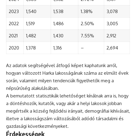
2023
1,540
1,538
1.38%
3,078
2022
1,519
1,486
2.50%
3,005
2021
1,482
1,430
7.55%
2,912
2020
1,378
1,316
–
2,694
Az adatok segítségével átfogó képet kaphatunk arról,
hogyan változott Harka lakosságának száma az elmúlt évek
során, valamint milyen tendenciák figyelhetők meg a
népsűrűség alakulásában.
A bemutatott statisztikák lehetőséget kínálnak arra is, hogy
a döntéshozók, kutatók, vagy akár a helyi lakosok jobban
megértsék a község fejlődési irányait, demográfiai kihívásait,
illetve a lakosságszám változásából adódó társadalmi és
gazdasági következményeket.
Érdekességek