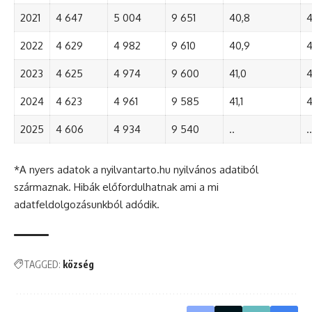
2021
4 647
5 004
9 651
40,8
4
2022
4 629
4 982
9 610
40,9
4
2023
4 625
4 974
9 600
41,0
4
2024
4 623
4 961
9 585
41,1
4
2025
4 606
4 934
9 540
..
..
*A nyers adatok a nyilvantarto.hu nyilvános adatiból
származnak. Hibák előfordulhatnak ami a mi
adatfeldolgozásunkból adódik.
TAGGED:
község