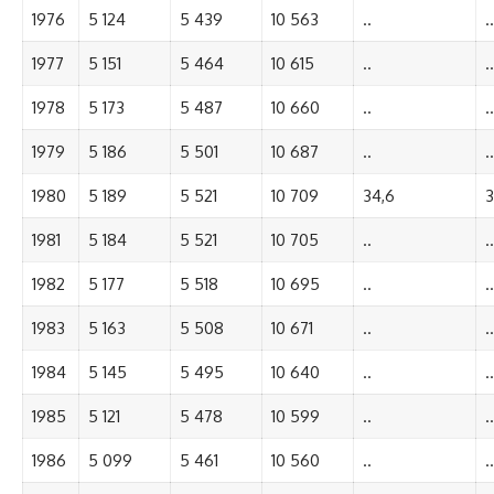
1976
5 124
5 439
10 563
..
..
1977
5 151
5 464
10 615
..
..
1978
5 173
5 487
10 660
..
..
1979
5 186
5 501
10 687
..
..
1980
5 189
5 521
10 709
34,6
3
1981
5 184
5 521
10 705
..
..
1982
5 177
5 518
10 695
..
..
1983
5 163
5 508
10 671
..
..
1984
5 145
5 495
10 640
..
..
1985
5 121
5 478
10 599
..
..
1986
5 099
5 461
10 560
..
..