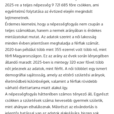
2025-re a teljes népesség 9 721 685 főre csökken, ami
egyértelmű folytatása az évtized elején megindult
lejtmenetnek.
Érdemes kiemelni, hogy a népességfogyás nem csupán a
teljes számokban, hanem a nemek arányában is érdekes
mintázatokat mutat. Az adatok szerint a női lakosság
minden évben jelentősen meghaladja a férfiak számát.
2020-ban például több mint 355 ezerrel volt több nő, mint
férfi Magyarországon. Ez az arány az évek során lényegében
állandó maradt: 2025-ben is mintegy 320 ezer fővel több
nőt jeleznek az adatok, mint férfit. A női többlet egy ismert
demográfiai sajátosság, amely az eltérő születési arányok,
életmódbeli különbségek, valamint a férfiak rövidebb
várható élettartama miatt alakul így.
A népességfogyás hátterében számos tényező áll. Egyrészt
csökken a születések száma: kevesebb gyermek születik,
mint ahányan elhaláloznak. Másrészt az elvándorlás is
jelentős hatással van az adatok alakulására, hiszen sok