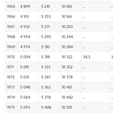
1965
4 899
5 241
10 140
..
..
1966
4 913
5 253
10 166
..
..
1967
4 932
5 271
10 203
..
..
1968
4 954
5 290
10 244
..
..
1969
4 974
5 310
10 284
..
..
1970
5 004
5 318
10 322
34,3
3
1971
5 019
5 333
10 352
..
..
1972
5 031
5 347
10 378
..
..
1973
5 048
5 362
10 410
..
..
1974
5 064
5 378
10 442
..
..
1975
5 093
5 408
10 501
..
..