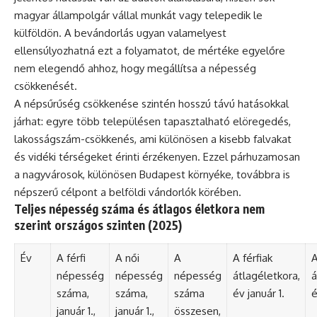
magyar állampolgár vállal munkát vagy telepedik le
külföldön. A bevándorlás ugyan valamelyest
ellensúlyozhatná ezt a folyamatot, de mértéke egyelőre
nem elegendő ahhoz, hogy megállítsa a népesség
csökkenését.
A népsűrűség csökkenése szintén hosszú távú hatásokkal
járhat: egyre több településen tapasztalható elöregedés,
lakosságszám-csökkenés, ami különösen a kisebb falvakat
és vidéki térségeket érinti érzékenyen. Ezzel párhuzamosan
a nagyvárosok, különösen Budapest környéke, továbbra is
népszerű célpont a belföldi vándorlók körében.
Teljes népesség száma és átlagos életkora nem
szerint országos szinten (2025)
Év
A férfi
A női
A
A férfiak
A
népesség
népesség
népesség
átlagéletkora,
á
száma,
száma,
száma
év január 1.
é
január 1.,
január 1.,
összesen,