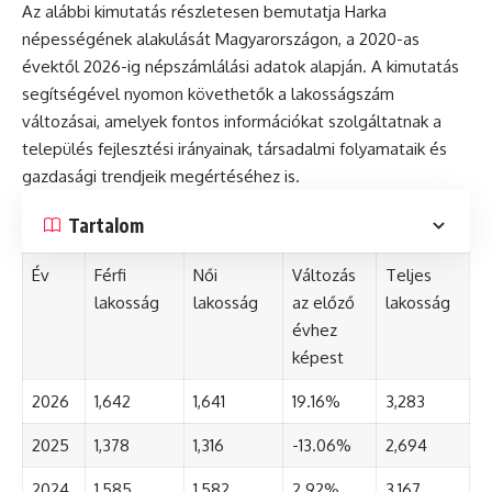
Az alábbi kimutatás részletesen bemutatja Harka
népességének alakulását Magyarországon, a 2020-as
évektől 2026-ig népszámlálási adatok alapján. A kimutatás
segítségével nyomon követhetők a lakosságszám
változásai, amelyek fontos információkat szolgáltatnak a
település fejlesztési irányainak, társadalmi folyamataik és
gazdasági trendjeik megértéséhez is.
Tartalom
Év
Férfi
Női
Változás
Teljes
lakosság
lakosság
az előző
lakosság
évhez
képest
2026
1,642
1,641
19.16%
3,283
2025
1,378
1,316
-13.06%
2,694
2024
1,585
1,582
2.92%
3,167