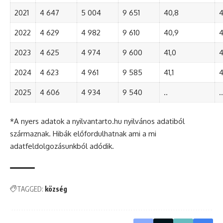
2021
4 647
5 004
9 651
40,8
4
2022
4 629
4 982
9 610
40,9
4
2023
4 625
4 974
9 600
41,0
4
2024
4 623
4 961
9 585
41,1
4
2025
4 606
4 934
9 540
..
..
*A nyers adatok a nyilvantarto.hu nyilvános adatiból
származnak. Hibák előfordulhatnak ami a mi
adatfeldolgozásunkból adódik.
TAGGED:
község