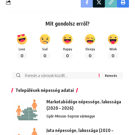
Mit gondolsz erről?
Love
Sad
Happy
Sleepy
Wink
0
0
0
0
0
Keresés:
Települések népesség adatai
Markotabödöge népessége, lakossága
(2020 – 2026)
Győr-Moson-Sopron vármegye
Juta népessége, lakossága (2020 –