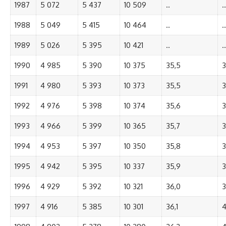
1987
5 072
5 437
10 509
..
..
1988
5 049
5 415
10 464
..
..
1989
5 026
5 395
10 421
..
..
1990
4 985
5 390
10 375
35,5
3
1991
4 980
5 393
10 373
35,5
3
1992
4 976
5 398
10 374
35,6
3
1993
4 966
5 399
10 365
35,7
3
1994
4 953
5 397
10 350
35,8
3
1995
4 942
5 395
10 337
35,9
3
1996
4 929
5 392
10 321
36,0
3
1997
4 916
5 385
10 301
36,1
4