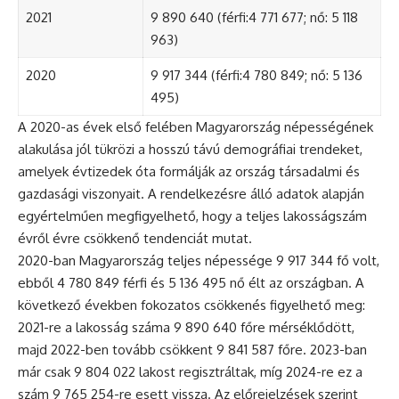
2021
9 890 640 (férfi:4 771 677; nő: 5 118
963)
2020
9 917 344 (férfi:4 780 849; nő: 5 136
495)
A 2020-as évek első felében Magyarország népességének
alakulása jól tükrözi a hosszú távú demográfiai trendeket,
amelyek évtizedek óta formálják az ország társadalmi és
gazdasági viszonyait. A rendelkezésre álló adatok alapján
egyértelműen megfigyelhető, hogy a teljes lakosságszám
évről évre csökkenő tendenciát mutat.
2020-ban Magyarország teljes népessége 9 917 344 fő volt,
ebből 4 780 849 férfi és 5 136 495 nő élt az országban. A
következő években fokozatos csökkenés figyelhető meg:
2021-re a lakosság száma 9 890 640 főre mérséklődött,
majd 2022-ben tovább csökkent 9 841 587 főre. 2023-ban
már csak 9 804 022 lakost regisztráltak, míg 2024-re ez a
szám 9 765 254-re esett vissza. Az előrejelzések szerint