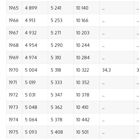
1965
4 899
5 241
10 140
..
..
1966
4 913
5 253
10 166
..
..
1967
4 932
5 271
10 203
..
..
1968
4 954
5 290
10 244
..
..
1969
4 974
5 310
10 284
..
..
1970
5 004
5 318
10 322
34,3
3
1971
5 019
5 333
10 352
..
..
1972
5 031
5 347
10 378
..
..
1973
5 048
5 362
10 410
..
..
1974
5 064
5 378
10 442
..
..
1975
5 093
5 408
10 501
..
..