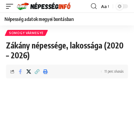
Aa
Font
Resizer
Népesség adatok megyei bontásban
SOMOGY VÁRMEGYE
Zákány népessége, lakossága (2020
– 2026)
11 perc olvasás