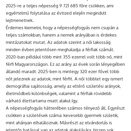
2025-re a teljes népesség 9 721 685 főre csökken, ami
egyértelmű folytatása az évtized elején megindult
lejtmenetnek.
Érdemes kiemelni, hogy a népességfogyás nem csupán a
teljes számokban, hanem a nemek arányában is érdekes
mintázatokat mutat. Az adatok szerint a női lakosság
minden évben jelentősen meghaladja a férfiak számát.
2020-ban például több mint 355 ezerrel volt több nő, mint
férfi Magyarországon. Ez az arány az évek során lényegében
állandó maradt: 2025-ben is mintegy 320 ezer fővel több
nőt jeleznek az adatok, mint férfit. A női többlet egy ismert
demográfiai sajátosság, amely az eltérő születési arányok,
életmódbeli különbségek, valamint a férfiak rövidebb
várható élettartama miatt alakul így.
A népességfogyás hátterében számos tényező áll. Egyrészt
csökken a születések száma: kevesebb gyermek születik,
mint ahányan elhaláloznak. Másrészt az elvándorlás is
jelentős hatással van az adatok alakulására, hiszen sok