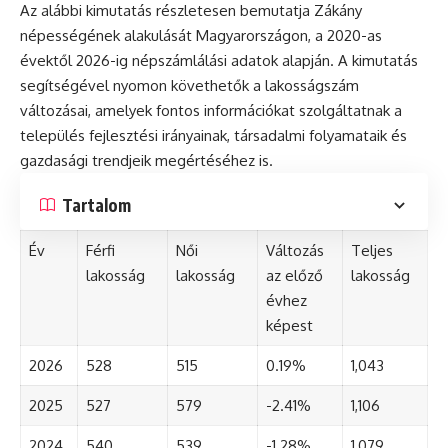
Az alábbi kimutatás részletesen bemutatja Zákány
népességének alakulását Magyarországon, a 2020-as
évektől 2026-ig népszámlálási adatok alapján. A kimutatás
segítségével nyomon követhetők a lakosságszám
változásai, amelyek fontos információkat szolgáltatnak a
település fejlesztési irányainak, társadalmi folyamataik és
gazdasági trendjeik megértéséhez is.
Tartalom
Év
Férfi
Női
Változás
Teljes
lakosság
lakosság
az előző
lakosság
évhez
képest
2026
528
515
0.19%
1,043
2025
527
579
-2.41%
1,106
2024
540
539
-1.28%
1,079