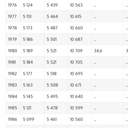
1976
5 124
5 439
10 563
..
..
1977
5 151
5 464
10 615
..
..
1978
5 173
5 487
10 660
..
..
1979
5 186
5 501
10 687
..
..
1980
5 189
5 521
10 709
34,6
3
1981
5 184
5 521
10 705
..
..
1982
5 177
5 518
10 695
..
..
1983
5 163
5 508
10 671
..
..
1984
5 145
5 495
10 640
..
..
1985
5 121
5 478
10 599
..
..
1986
5 099
5 461
10 560
..
..