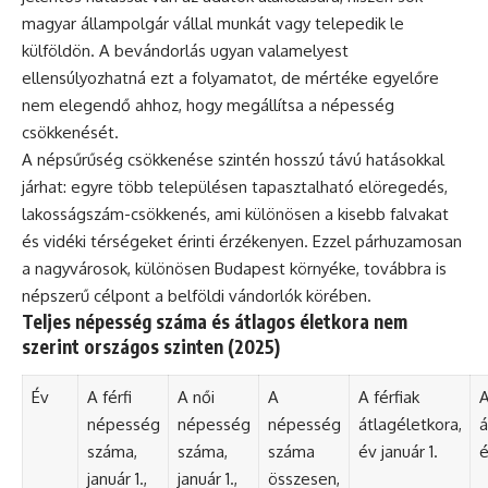
magyar állampolgár vállal munkát vagy telepedik le
külföldön. A bevándorlás ugyan valamelyest
ellensúlyozhatná ezt a folyamatot, de mértéke egyelőre
nem elegendő ahhoz, hogy megállítsa a népesség
csökkenését.
A népsűrűség csökkenése szintén hosszú távú hatásokkal
járhat: egyre több településen tapasztalható elöregedés,
lakosságszám-csökkenés, ami különösen a kisebb falvakat
és vidéki térségeket érinti érzékenyen. Ezzel párhuzamosan
a nagyvárosok, különösen Budapest környéke, továbbra is
népszerű célpont a belföldi vándorlók körében.
Teljes népesség száma és átlagos életkora nem
szerint országos szinten (2025)
Év
A férfi
A női
A
A férfiak
A
népesség
népesség
népesség
átlagéletkora,
á
száma,
száma,
száma
év január 1.
é
január 1.,
január 1.,
összesen,