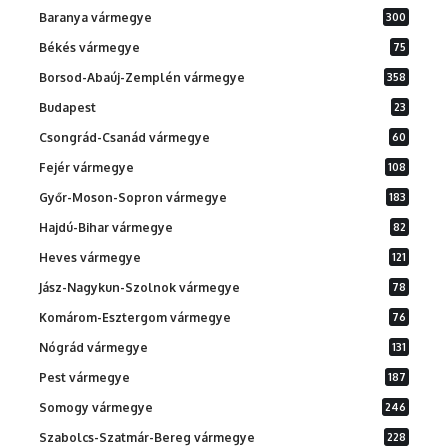
Baranya vármegye
300
Békés vármegye
75
Borsod-Abaúj-Zemplén vármegye
358
Budapest
23
Csongrád-Csanád vármegye
60
Fejér vármegye
108
Győr-Moson-Sopron vármegye
183
Hajdú-Bihar vármegye
82
Heves vármegye
121
Jász-Nagykun-Szolnok vármegye
78
Komárom-Esztergom vármegye
76
Nógrád vármegye
131
Pest vármegye
187
Somogy vármegye
246
Szabolcs-Szatmár-Bereg vármegye
228