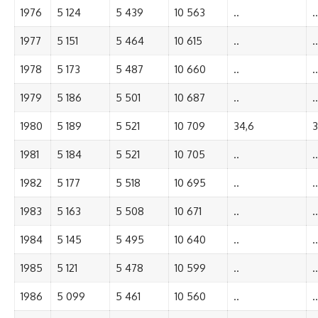
1976
5 124
5 439
10 563
..
..
1977
5 151
5 464
10 615
..
..
1978
5 173
5 487
10 660
..
..
1979
5 186
5 501
10 687
..
..
1980
5 189
5 521
10 709
34,6
3
1981
5 184
5 521
10 705
..
..
1982
5 177
5 518
10 695
..
..
1983
5 163
5 508
10 671
..
..
1984
5 145
5 495
10 640
..
..
1985
5 121
5 478
10 599
..
..
1986
5 099
5 461
10 560
..
..