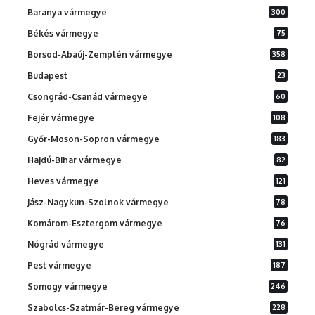
Baranya vármegye
300
Békés vármegye
75
Borsod-Abaúj-Zemplén vármegye
358
Budapest
23
Csongrád-Csanád vármegye
60
Fejér vármegye
108
Győr-Moson-Sopron vármegye
183
Hajdú-Bihar vármegye
82
Heves vármegye
121
Jász-Nagykun-Szolnok vármegye
78
Komárom-Esztergom vármegye
76
Nógrád vármegye
131
Pest vármegye
187
Somogy vármegye
246
Szabolcs-Szatmár-Bereg vármegye
228