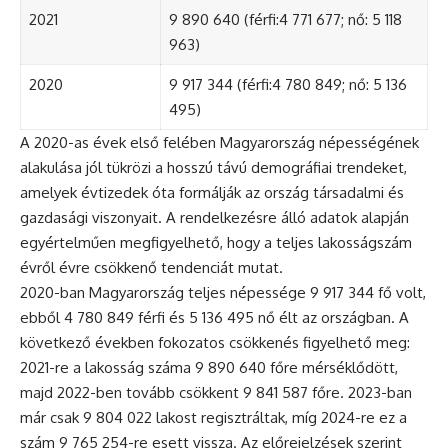
2021
9 890 640 (férfi:4 771 677; nő: 5 118
963)
2020
9 917 344 (férfi:4 780 849; nő: 5 136
495)
A 2020-as évek első felében Magyarország népességének
alakulása jól tükrözi a hosszú távú demográfiai trendeket,
amelyek évtizedek óta formálják az ország társadalmi és
gazdasági viszonyait. A rendelkezésre álló adatok alapján
egyértelműen megfigyelhető, hogy a teljes lakosságszám
évről évre csökkenő tendenciát mutat.
2020-ban Magyarország teljes népessége 9 917 344 fő volt,
ebből 4 780 849 férfi és 5 136 495 nő élt az országban. A
következő években fokozatos csökkenés figyelhető meg:
2021-re a lakosság száma 9 890 640 főre mérséklődött,
majd 2022-ben tovább csökkent 9 841 587 főre. 2023-ban
már csak 9 804 022 lakost regisztráltak, míg 2024-re ez a
szám 9 765 254-re esett vissza. Az előrejelzések szerint