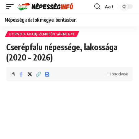
Aa
Font
Resizer
Népesség adatok megyei bontásban
BORSOD-ABAÚJ-ZEMPLÉN VÁRMEGYE
Cserépfalu népessége, lakossága
(2020 – 2026)
11 perc olvasás