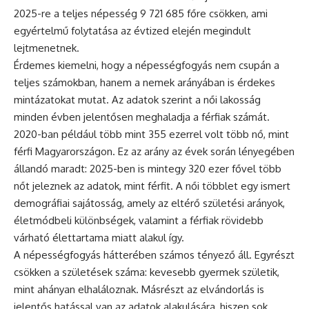
2025-re a teljes népesség 9 721 685 főre csökken, ami
egyértelmű folytatása az évtized elején megindult
lejtmenetnek.
Érdemes kiemelni, hogy a népességfogyás nem csupán a
teljes számokban, hanem a nemek arányában is érdekes
mintázatokat mutat. Az adatok szerint a női lakosság
minden évben jelentősen meghaladja a férfiak számát.
2020-ban például több mint 355 ezerrel volt több nő, mint
férfi Magyarországon. Ez az arány az évek során lényegében
állandó maradt: 2025-ben is mintegy 320 ezer fővel több
nőt jeleznek az adatok, mint férfit. A női többlet egy ismert
demográfiai sajátosság, amely az eltérő születési arányok,
életmódbeli különbségek, valamint a férfiak rövidebb
várható élettartama miatt alakul így.
A népességfogyás hátterében számos tényező áll. Egyrészt
csökken a születések száma: kevesebb gyermek születik,
mint ahányan elhaláloznak. Másrészt az elvándorlás is
jelentős hatással van az adatok alakulására, hiszen sok