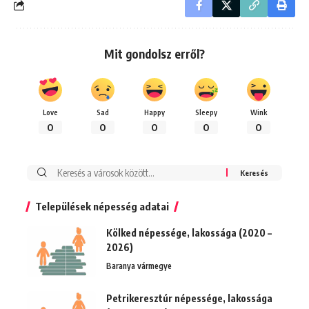
Mit gondolsz erről?
Love
Sad
Happy
Sleepy
Wink
0
0
0
0
0
Keresés:
Települések népesség adatai
Kölked népessége, lakossága (2020 –
2026)
Baranya vármegye
Petrikeresztúr népessége, lakossága