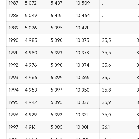
1987
5 072
5 437
10 509
..
..
1988
5 049
5 415
10 464
..
..
1989
5 026
5 395
10 421
..
..
1990
4 985
5 390
10 375
35,5
3
1991
4 980
5 393
10 373
35,5
3
1992
4 976
5 398
10 374
35,6
3
1993
4 966
5 399
10 365
35,7
3
1994
4 953
5 397
10 350
35,8
3
1995
4 942
5 395
10 337
35,9
3
1996
4 929
5 392
10 321
36,0
3
1997
4 916
5 385
10 301
36,1
4