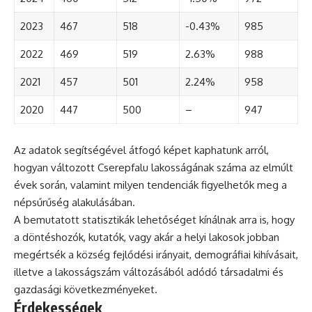
2023
467
518
-0.43%
985
2022
469
519
2.63%
988
2021
457
501
2.24%
958
2020
447
500
–
947
Az adatok segítségével átfogó képet kaphatunk arról,
hogyan változott Cserepfalu lakosságának száma az elmúlt
évek során, valamint milyen tendenciák figyelhetők meg a
népsűrűség alakulásában.
A bemutatott statisztikák lehetőséget kínálnak arra is, hogy
a döntéshozók, kutatók, vagy akár a helyi lakosok jobban
megértsék a község fejlődési irányait, demográfiai kihívásait,
illetve a lakosságszám változásából adódó társadalmi és
gazdasági következményeket.
Érdekességek