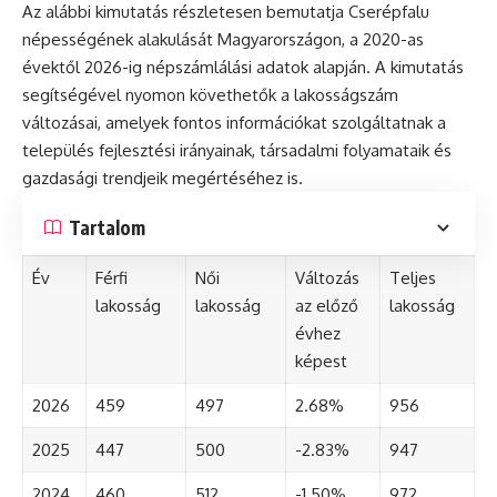
Az alábbi kimutatás részletesen bemutatja Cserépfalu
népességének alakulását Magyarországon, a 2020-as
évektől 2026-ig népszámlálási adatok alapján. A kimutatás
segítségével nyomon követhetők a lakosságszám
változásai, amelyek fontos információkat szolgáltatnak a
település fejlesztési irányainak, társadalmi folyamataik és
gazdasági trendjeik megértéséhez is.
Tartalom
Év
Férfi
Női
Változás
Teljes
lakosság
lakosság
az előző
lakosság
évhez
képest
2026
459
497
2.68%
956
2025
447
500
-2.83%
947
2024
460
512
-1.50%
972