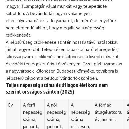
magyar állampolgár vállal munkát vagy telepedik le
külföldön. A bevándorlás ugyan valamelyest
ellensúlyozhatná ezt a folyamatot, de mértéke egyelőre
nem elegendő ahhoz, hogy megállítsa a népesség
csökkenését.
A népsűrűség csökkenése szintén hosszú távú hatásokkal
járhat: egyre több településen tapasztalható elöregedés,
lakosságszám-csökkenés, ami különösen a kisebb falvakat
és vidéki térségeket érinti érzékenyen. Ezzel párhuzamosan
a nagyvárosok, különösen Budapest környéke, továbbra is
népszerű célpont a belföldi vándorlók körében.
Teljes népesség száma és átlagos életkora nem
szerint országos szinten (2025)
Év
A férfi
A női
A
A férfiak
A
népesség
népesség
népesség
átlagéletkora,
á
száma,
száma,
száma
év január 1.
é
január 1.,
január 1.,
összesen,