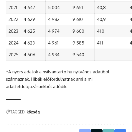
2021
4 647
5 004
9 651
40,8
4
2022
4 629
4 982
9 610
40,9
4
2023
4 625
4 974
9 600
41,0
4
2024
4 623
4 961
9 585
41,1
4
2025
4 606
4 934
9 540
..
..
*A nyers adatok a nyilvantarto.hu nyilvános adatiból
származnak. Hibák előfordulhatnak ami a mi
adatfeldolgozásunkból adódik.
TAGGED:
község