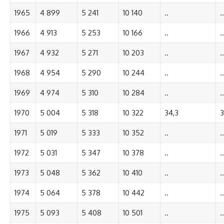
1965
4 899
5 241
10 140
..
..
1966
4 913
5 253
10 166
..
..
1967
4 932
5 271
10 203
..
..
1968
4 954
5 290
10 244
..
..
1969
4 974
5 310
10 284
..
..
1970
5 004
5 318
10 322
34,3
3
1971
5 019
5 333
10 352
..
..
1972
5 031
5 347
10 378
..
..
1973
5 048
5 362
10 410
..
..
1974
5 064
5 378
10 442
..
..
1975
5 093
5 408
10 501
..
..