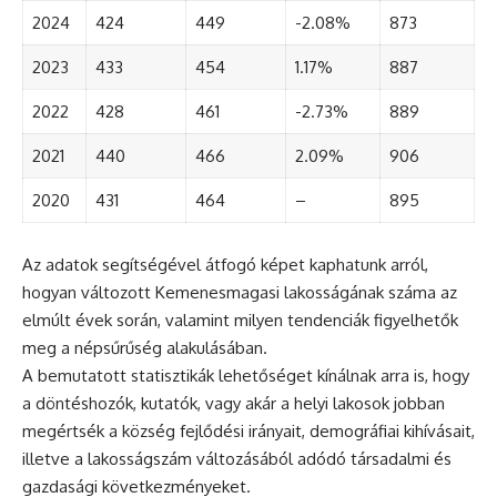
2024
424
449
-2.08%
873
2023
433
454
1.17%
887
2022
428
461
-2.73%
889
2021
440
466
2.09%
906
2020
431
464
–
895
Az adatok segítségével átfogó képet kaphatunk arról,
hogyan változott Kemenesmagasi lakosságának száma az
elmúlt évek során, valamint milyen tendenciák figyelhetők
meg a népsűrűség alakulásában.
A bemutatott statisztikák lehetőséget kínálnak arra is, hogy
a döntéshozók, kutatók, vagy akár a helyi lakosok jobban
megértsék a község fejlődési irányait, demográfiai kihívásait,
illetve a lakosságszám változásából adódó társadalmi és
gazdasági következményeket.