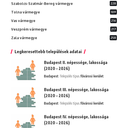
Szabolcs-Szatmár-Bereg vármegye
228
Tolna vármegye
109
Vas vármegye
216
Veszprém vármegye
217
Zala vármegye
258
Legkeresettebb települések adatai
Budapest II. népessége, lakossága
(2020 – 2026)
Budapest
Település típus:
fővárosi kerület
Budapest III. népessége, lakossága
(2020 – 2026)
Budapest
Település típus:
fővárosi kerület
Budapest IV. népessége, lakossága
(2020 – 2026)