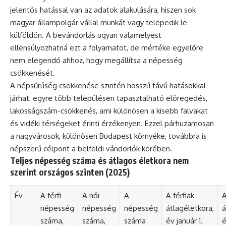
jelentős hatással van az adatok alakulására, hiszen sok
magyar állampolgár vállal munkát vagy telepedik le
külföldön. A bevándorlás ugyan valamelyest
ellensúlyozhatná ezt a folyamatot, de mértéke egyelőre
nem elegendő ahhoz, hogy megállítsa a népesség
csökkenését.
A népsűrűség csökkenése szintén hosszú távú hatásokkal
járhat: egyre több településen tapasztalható elöregedés,
lakosságszám-csökkenés, ami különösen a kisebb falvakat
és vidéki térségeket érinti érzékenyen. Ezzel párhuzamosan
a nagyvárosok, különösen Budapest környéke, továbbra is
népszerű célpont a belföldi vándorlók körében.
Teljes népesség száma és átlagos életkora nem
szerint országos szinten (2025)
Év
A férfi
A női
A
A férfiak
A
népesség
népesség
népesség
átlagéletkora,
á
száma,
száma,
száma
év január 1.
é