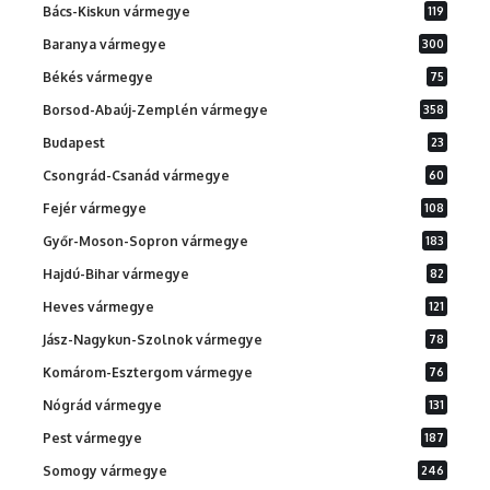
Bács-Kiskun vármegye
119
Baranya vármegye
300
Békés vármegye
75
Borsod-Abaúj-Zemplén vármegye
358
Budapest
23
Csongrád-Csanád vármegye
60
Fejér vármegye
108
Győr-Moson-Sopron vármegye
183
Hajdú-Bihar vármegye
82
Heves vármegye
121
Jász-Nagykun-Szolnok vármegye
78
Komárom-Esztergom vármegye
76
Nógrád vármegye
131
Pest vármegye
187
Somogy vármegye
246