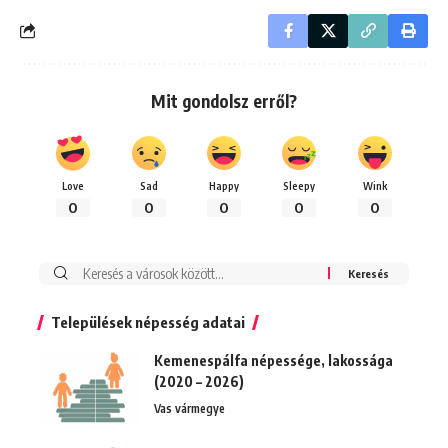
Mit gondolsz erről?
Love
Sad
Happy
Sleepy
Wink
0
0
0
0
0
Keresés:
Települések népesség adatai
Kemenespálfa népessége, lakossága
(2020 – 2026)
Vas vármegye