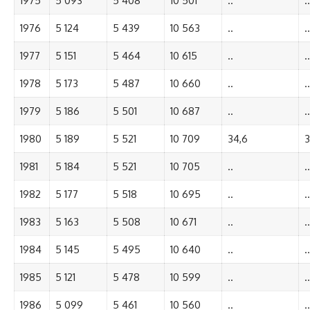
1975
5 093
5 408
10 501
..
..
1976
5 124
5 439
10 563
..
..
1977
5 151
5 464
10 615
..
..
1978
5 173
5 487
10 660
..
..
1979
5 186
5 501
10 687
..
..
1980
5 189
5 521
10 709
34,6
3
1981
5 184
5 521
10 705
..
..
1982
5 177
5 518
10 695
..
..
1983
5 163
5 508
10 671
..
..
1984
5 145
5 495
10 640
..
..
1985
5 121
5 478
10 599
..
..
1986
5 099
5 461
10 560
..
..