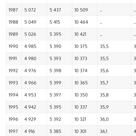
1987
5 072
5 437
10 509
..
..
1988
5 049
5 415
10 464
..
..
1989
5 026
5 395
10 421
..
..
1990
4 985
5 390
10 375
35,5
3
1991
4 980
5 393
10 373
35,5
3
1992
4 976
5 398
10 374
35,6
3
1993
4 966
5 399
10 365
35,7
3
1994
4 953
5 397
10 350
35,8
3
1995
4 942
5 395
10 337
35,9
3
1996
4 929
5 392
10 321
36,0
3
1997
4 916
5 385
10 301
36,1
4