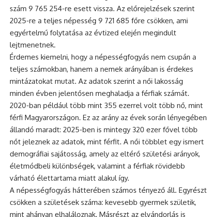
szám 9 765 254-re esett vissza. Az előrejelzések szerint
2025-re a teljes népesség 9 721 685 főre csökken, ami
egyértelmű folytatása az évtized elején megindult
lejtmenetnek.
Érdemes kiemelni, hogy a népességfogyás nem csupán a
teljes számokban, hanem a nemek arányában is érdekes
mintázatokat mutat. Az adatok szerint a női lakosság
minden évben jelentősen meghaladja a férfiak számát.
2020-ban például több mint 355 ezerrel volt több nő, mint
férfi Magyarországon. Ez az arány az évek során lényegében
állandó maradt: 2025-ben is mintegy 320 ezer fővel több
nőt jeleznek az adatok, mint férfit. A női többlet egy ismert
demográfiai sajátosság, amely az eltérő születési arányok,
életmódbeli különbségek, valamint a férfiak rövidebb
várható élettartama miatt alakul így.
A népességfogyás hátterében számos tényező áll. Egyrészt
csökken a születések száma: kevesebb gyermek születik,
mint ahányan elhaláloznak. Másrészt az elvándorlás is