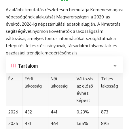
Az alábbi kimutatás részletesen bemutatja Kemenesmagasi
népességének alakulását Magyarországon, a 2020-as
évektől 2026-ig népszámlálási adatok alapján. A kimutatás
segítségével nyomon követhetők a lakosságszám
változásai, amelyek fontos információkat szolgáltatnak a
település fejlesztési irányainak, társadalmi folyamataik és
gazdasági trendjeik megértéséhez is.
Tartalom
Év
Férfi
Női
Változás
Teljes
lakosság
lakosság
az előző
lakosság
évhez
képest
2026
432
441
0.23%
873
2025
431
464
1.65%
895