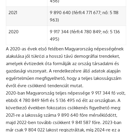
456)
2021
9 890 640 (férfi:4 771 677; nő: 5 118
963)
2020
9 917 344 (férfi:4 780 849; nő: 5 136
495)
A 2020-as évek első felében Magyarország népességének
alakulása jól tükrözi a hosszú távú demográfiai trendeket,
amelyek évtizedek óta formálják az ország társadalmi és
gazdasági viszonyait. A rendelkezésre álló adatok alapján
egyértelműen megfigyelhető, hogy a teljes lakosságszám
évről évre csökkenő tendenciát mutat.
2020-ban Magyarország teljes népessége 9 917 344 fő volt,
ebből 4 780 849 férfi és 5 136 495 nő élt az országban. A
következő években fokozatos csökkenés figyelhető meg:
2021-re a lakosság száma 9 890 640 főre mérséklődött,
majd 2022-ben tovább csökkent 9 841 587 főre. 2023-ban
már csak 9 804 022 lakost regisztráltak, míg 2024-re ez a