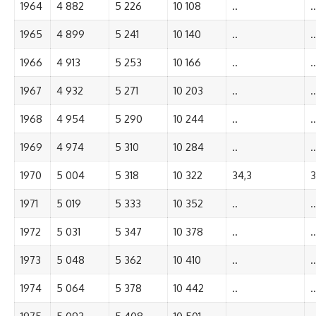
1964
4 882
5 226
10 108
..
..
1965
4 899
5 241
10 140
..
..
1966
4 913
5 253
10 166
..
..
1967
4 932
5 271
10 203
..
..
1968
4 954
5 290
10 244
..
..
1969
4 974
5 310
10 284
..
..
1970
5 004
5 318
10 322
34,3
3
1971
5 019
5 333
10 352
..
..
1972
5 031
5 347
10 378
..
..
1973
5 048
5 362
10 410
..
..
1974
5 064
5 378
10 442
..
..