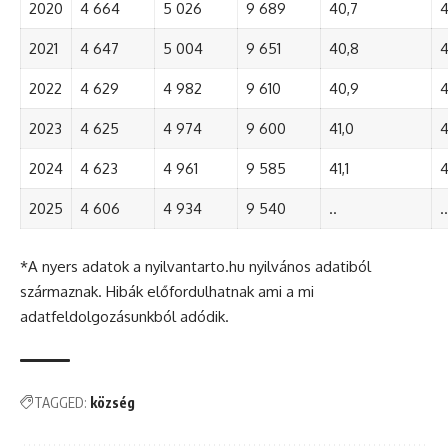
2020
4 664
5 026
9 689
40,7
4
2021
4 647
5 004
9 651
40,8
4
2022
4 629
4 982
9 610
40,9
4
2023
4 625
4 974
9 600
41,0
4
2024
4 623
4 961
9 585
41,1
4
2025
4 606
4 934
9 540
..
..
*A nyers adatok a nyilvantarto.hu nyilvános adatiból
származnak. Hibák előfordulhatnak ami a mi
adatfeldolgozásunkból adódik.
TAGGED:
község