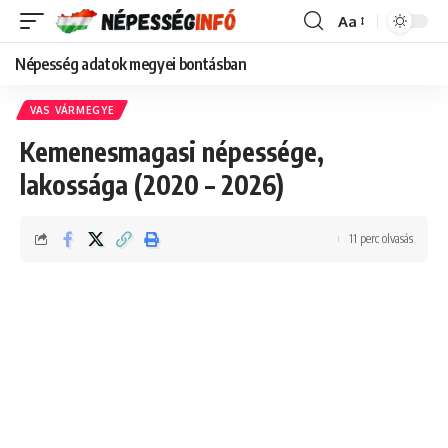
Aa
Font
Resizer
Népesség adatok megyei bontásban
VAS VÁRMEGYE
Kemenesmagasi népessége,
lakossága (2020 – 2026)
11 perc olvasás