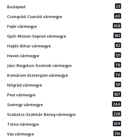
23
Budapest
60
Csongrád-Csanád vármegye
108
Fejér vármegye
183
Győr-Moson-Sopron vármegye
82
Hajdú-Bihar vármegye
121
Heves vármegye
78
Jász-Nagykun-Szolnok vármegye
76
Komárom-Esztergom vármegye
131
Nógrád vármegye
187
Pest vármegye
246
Somogy vármegye
228
Szabolcs-Szatmár-Bereg vármegye
109
Tolna vármegye
216
Vas vármegye