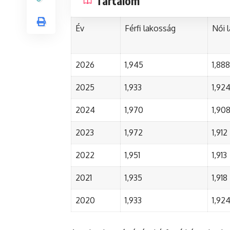
Tartalom
Év
Férfi lakosság
Női 
2026
1,945
1,888
2025
1,933
1,92
2024
1,970
1,90
2023
1,972
1,912
2022
1,951
1,913
2021
1,935
1,918
2020
1,933
1,92