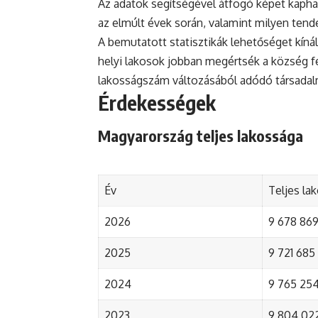
Az adatok segítségével átfogó képet kapha
az elmúlt évek során, valamint milyen tend
A bemutatott statisztikák lehetőséget kínál
helyi lakosok jobban megértsék a község fejl
lakosságszám változásából adódó társada
Érdekességek
Magyarország teljes lakossága
Év
Teljes la
2026
9 678 869 
2025
9 721 685 
2024
9 765 254 
2023
9 804 022