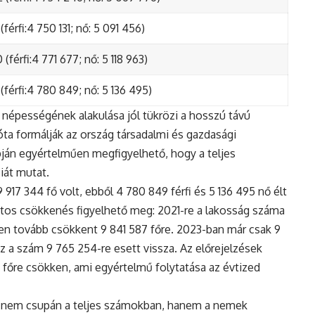
(férfi:4 750 131; nő: 5 091 456)
(férfi:4 771 677; nő: 5 118 963)
(férfi:4 780 849; nő: 5 136 495)
népességének alakulása jól tükrözi a hosszú távú
ta formálják az ország társadalmi és gazdasági
apján egyértelműen megfigyelhető, hogy a teljes
iát mutat.
17 344 fő volt, ebből 4 780 849 férfi és 5 136 495 nő élt
tos csökkenés figyelhető meg: 2021-re a lakosság száma
n tovább csökkent 9 841 587 főre. 2023-ban már csak 9
z a szám 9 765 254-re esett vissza. Az előrejelzések
5 főre csökken, ami egyértelmű folytatása az évtized
 nem csupán a teljes számokban, hanem a nemek