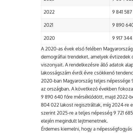
2022
9 841 587 
2021
9 890 640 
2020
9 917 344 
A 2020-as évek első felében Magyarország 
demográfiai trendeket, amelyek évtizedek ó
viszonyait. A rendelkezésre álló adatok al
lakosságszám évről évre csökkenő tendenc
2020-ban Magyarország teljes népessége 9 9
az országban. A következő években fokoza
9 890 640 főre mérséklődött, majd 2022-be
804 022 lakost regisztráltak, míg 2024-re e
szerint 2025-re a teljes népesség 9 721 68
elején megindult lejtmenetnek.
Érdemes kiemelni, hogy a népességfogyás