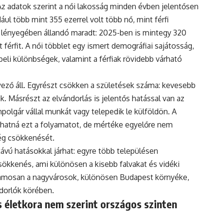
Az adatok szerint a női lakosság minden évben jelentősen
ul több mint 355 ezerrel volt több nő, mint férfi
 lényegében állandó maradt: 2025-ben is mintegy 320
 férfit. A női többlet egy ismert demográfiai sajátosság,
eli különbségek, valamint a férfiak rövidebb várható
ző áll. Egyrészt csökken a születések száma: kevesebb
. Másrészt az elvándorlás is jelentős hatással van az
polgár vállal munkát vagy telepedik le külföldön. A
hatná ezt a folyamatot, de mértéke egyelőre nem
ég csökkenését.
vú hatásokkal járhat: egyre több településen
ökkenés, ami különösen a kisebb falvakat és vidéki
uzamosan a nagyvárosok, különösen Budapest környéke,
ndorlók körében.
 életkora nem szerint országos szinten