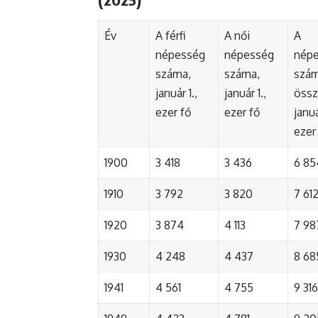
Év
A férfi
A női
A
népesség
népesség
nép
száma,
száma,
szá
január 1.,
január 1.,
össz
ezer fő
ezer fő
januá
ezer
1900
3 418
3 436
6 85
1910
3 792
3 820
7 61
1920
3 874
4 113
7 98
1930
4 248
4 437
8 68
1941
4 561
4 755
9 316