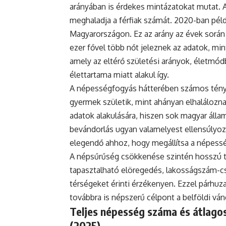
arányában is érdekes mintázatokat mutat. 
meghaladja a férfiak számát. 2020-ban példá
Magyarországon. Ez az arány az évek során
ezer fővel több nőt jeleznek az adatok, mint
amely az eltérő születési arányok, életmódb
élettartama miatt alakul így.
A népességfogyás hátterében számos ténye
gyermek születik, mint ahányan elhaláloznak
adatok alakulására, hiszen sok magyar állam
bevándorlás ugyan valamelyest ellensúlyoz
elegendő ahhoz, hogy megállítsa a népess
A népsűrűség csökkenése szintén hosszú tá
tapasztalható elöregedés, lakosságszám-cs
térségeket érinti érzékenyen. Ezzel párh
továbbra is népszerű célpont a belföldi vá
Teljes népesség száma és átlagos
(2025)