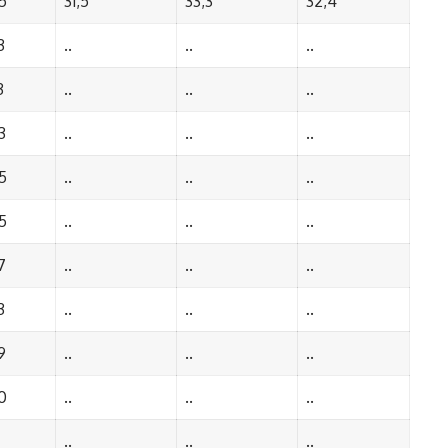
5
31,5
33,3
32,4
3
..
..
..
3
..
..
..
3
..
..
..
5
..
..
..
5
..
..
..
7
..
..
..
3
..
..
..
9
..
..
..
0
..
..
..
..
..
..