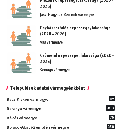
Mezőhék népessége, lakossága (2020 –
2026)
Jász-Nagykun-Szolnok vármegye
Egyházasrádóc népessége, lakossága
(2020 – 2026)
Vas vármegye
Csömend népessége, lakossága (2020 –
2026)
Somogy vármegye
Települések adatai vármegyénkként
119
Bács-Kiskun vármegye
300
Baranya vármegye
75
Békés vármegye
358
Borsod-Abaúj-Zemplén vármegye