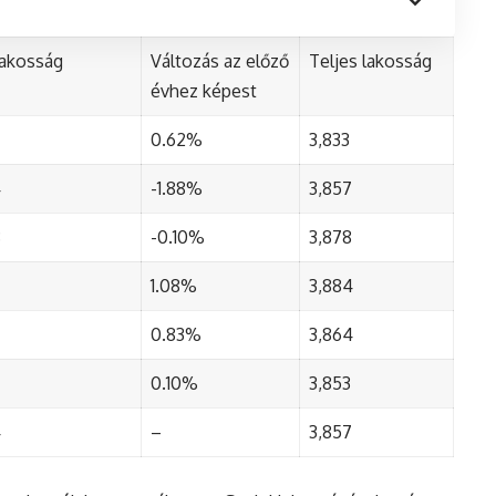
lakosság
Változás az előző
Teljes lakosság
évhez képest
0.62%
3,833
4
-1.88%
3,857
8
-0.10%
3,878
1.08%
3,884
0.83%
3,864
0.10%
3,853
4
–
3,857