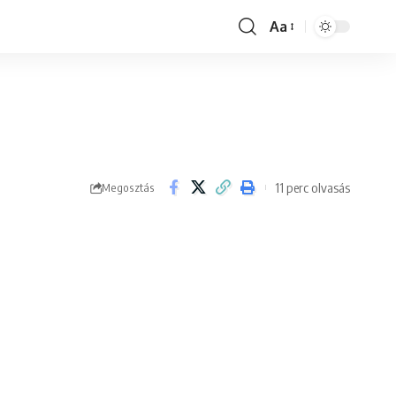
Aa
Font
Resizer
11 perc olvasás
Megosztás