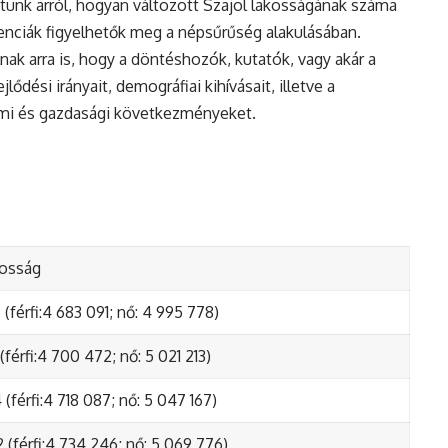
tunk arról, hogyan változott Szajol lakosságának száma
enciák figyelhetők meg a népsűrűség alakulásában.
nak arra is, hogy a döntéshozók, kutatók, vagy akár a
ődési irányait, demográfiai kihívásait, illetve a
lmi és gazdasági következményeket.
kosság
(férfi:4 683 091; nő: 4 995 778)
(férfi:4 700 472; nő: 5 021 213)
(férfi:4 718 087; nő: 5 047 167)
 (férfi:4 734 246; nő: 5 069 776)