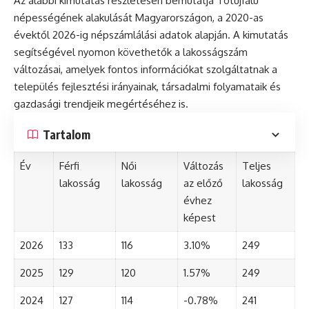
Az alábbi kimutatás részletesen bemutatja Tótújfalu
népességének alakulását Magyarországon, a 2020-as
évektől 2026-ig népszámlálási adatok alapján. A kimutatás
segítségével nyomon követhetők a lakosságszám
változásai, amelyek fontos információkat szolgáltatnak a
település fejlesztési irányainak, társadalmi folyamataik és
gazdasági trendjeik megértéséhez is.
Tartalom
Év
Férfi
Női
Változás
Teljes
lakosság
lakosság
az előző
lakosság
évhez
képest
2026
133
116
3.10%
249
2025
129
120
1.57%
249
2024
127
114
-0.78%
241