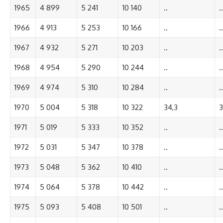
1965
4 899
5 241
10 140
..
..
1966
4 913
5 253
10 166
..
..
1967
4 932
5 271
10 203
..
..
1968
4 954
5 290
10 244
..
..
1969
4 974
5 310
10 284
..
..
1970
5 004
5 318
10 322
34,3
3
1971
5 019
5 333
10 352
..
..
1972
5 031
5 347
10 378
..
..
1973
5 048
5 362
10 410
..
..
1974
5 064
5 378
10 442
..
..
1975
5 093
5 408
10 501
..
..