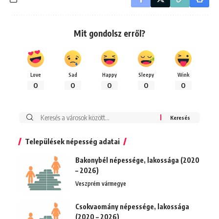
Mit gondolsz erről?
Love
Sad
Happy
Sleepy
Wink
0
0
0
0
0
Keresés:
Települések népesség adatai
Bakonybél népessége, lakossága (2020
– 2026)
Veszprém vármegye
Csokvaomány népessége, lakossága
(2020 – 2026)