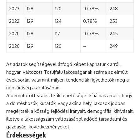
2023
128
120
-0.78%
248
2022
129
124
0.78%
253
2021
128
117
-0.78%
245
2020
129
120
–
249
Az adatok segítségével átfogó képet kaphatunk arról,
hogyan változott Totujfalu lakosságának száma az elmúlt
évek során, valamint milyen tendenciák figyelhetők meg a
népsűrűség alakulásában.
A bemutatott statisztikák lehetőséget kínálnak arra is, hogy
a döntéshozók, kutatók, vagy akár a helyi lakosok jobban
megértsék a község fejlődési irányait, demográfiai kihívásait,
illetve a lakosságszám változásából adódó társadalmi és
gazdasági következményeket.
Érdekességek