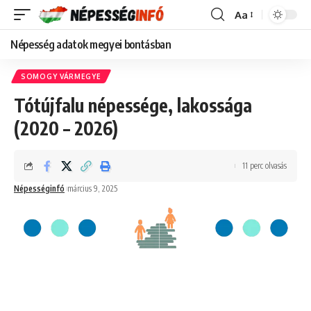
Aa
Font
Resizer
Népesség adatok megyei bontásban
SOMOGY VÁRMEGYE
Tótújfalu népessége, lakossága
(2020 – 2026)
11 perc olvasás
Népességinfó
március 9, 2025