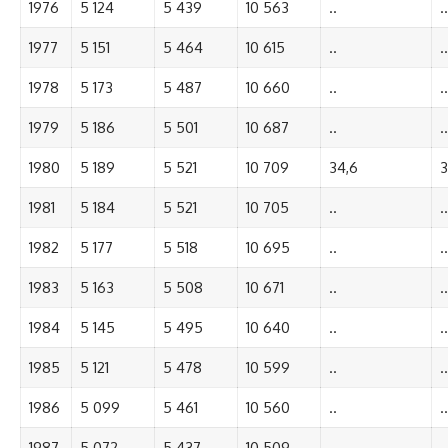
1976
5 124
5 439
10 563
..
..
1977
5 151
5 464
10 615
..
..
1978
5 173
5 487
10 660
..
..
1979
5 186
5 501
10 687
..
..
1980
5 189
5 521
10 709
34,6
3
1981
5 184
5 521
10 705
..
..
1982
5 177
5 518
10 695
..
..
1983
5 163
5 508
10 671
..
..
1984
5 145
5 495
10 640
..
..
1985
5 121
5 478
10 599
..
..
1986
5 099
5 461
10 560
..
..
1987
5 072
5 437
10 509
..
..