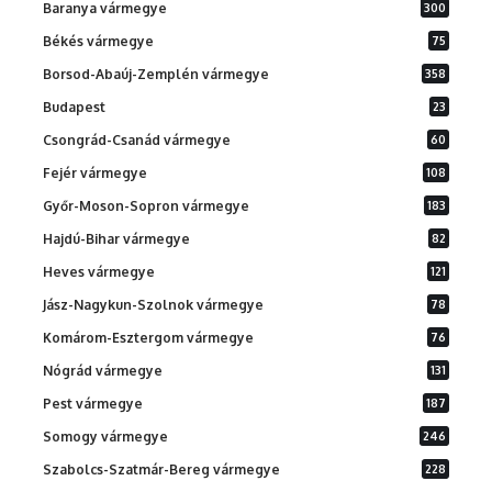
Baranya vármegye
300
Békés vármegye
75
Borsod-Abaúj-Zemplén vármegye
358
Budapest
23
Csongrád-Csanád vármegye
60
Fejér vármegye
108
Győr-Moson-Sopron vármegye
183
Hajdú-Bihar vármegye
82
Heves vármegye
121
Jász-Nagykun-Szolnok vármegye
78
Komárom-Esztergom vármegye
76
Nógrád vármegye
131
Pest vármegye
187
Somogy vármegye
246
Szabolcs-Szatmár-Bereg vármegye
228