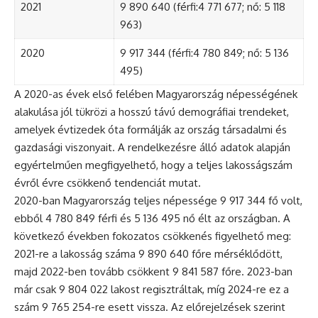
2021
9 890 640 (férfi:4 771 677; nő: 5 118
963)
2020
9 917 344 (férfi:4 780 849; nő: 5 136
495)
A 2020-as évek első felében Magyarország népességének
alakulása jól tükrözi a hosszú távú demográfiai trendeket,
amelyek évtizedek óta formálják az ország társadalmi és
gazdasági viszonyait. A rendelkezésre álló adatok alapján
egyértelműen megfigyelhető, hogy a teljes lakosságszám
évről évre csökkenő tendenciát mutat.
2020-ban Magyarország teljes népessége 9 917 344 fő volt,
ebből 4 780 849 férfi és 5 136 495 nő élt az országban. A
következő években fokozatos csökkenés figyelhető meg:
2021-re a lakosság száma 9 890 640 főre mérséklődött,
majd 2022-ben tovább csökkent 9 841 587 főre. 2023-ban
már csak 9 804 022 lakost regisztráltak, míg 2024-re ez a
szám 9 765 254-re esett vissza. Az előrejelzések szerint