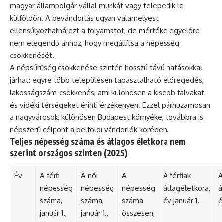
magyar állampolgár vállal munkát vagy telepedik le
külföldön. A bevándorlás ugyan valamelyest
ellensúlyozhatná ezt a folyamatot, de mértéke egyelőre
nem elegendő ahhoz, hogy megállítsa a népesség
csökkenését.
A népsűrűség csökkenése szintén hosszú távú hatásokkal
járhat: egyre több településen tapasztalható elöregedés,
lakosságszám-csökkenés, ami különösen a kisebb falvakat
és vidéki térségeket érinti érzékenyen. Ezzel párhuzamosan
a nagyvárosok, különösen Budapest környéke, továbbra is
népszerű célpont a belföldi vándorlók körében.
Teljes népesség száma és átlagos életkora nem
szerint országos szinten (2025)
Év
A férfi
A női
A
A férfiak
A
népesség
népesség
népesség
átlagéletkora,
á
száma,
száma,
száma
év január 1.
é
január 1.,
január 1.,
összesen,