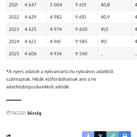
2021
4 647
5 004
9 651
40,8
4
2022
4 629
4 982
9 610
40,9
4
2023
4 625
4 974
9 600
41,0
4
2024
4 623
4 961
9 585
41,1
4
2025
4 606
4 934
9 540
..
..
*A nyers adatok a nyilvantarto.hu nyilvános adatiból
származnak. Hibák előfordulhatnak ami a mi
adatfeldolgozásunkból adódik.
TAGGED:
község