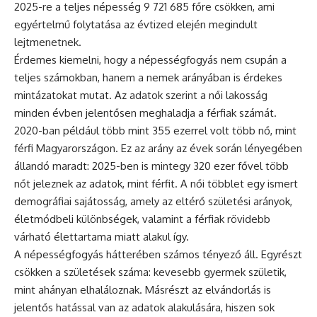
2025-re a teljes népesség 9 721 685 főre csökken, ami
egyértelmű folytatása az évtized elején megindult
lejtmenetnek.
Érdemes kiemelni, hogy a népességfogyás nem csupán a
teljes számokban, hanem a nemek arányában is érdekes
mintázatokat mutat. Az adatok szerint a női lakosság
minden évben jelentősen meghaladja a férfiak számát.
2020-ban például több mint 355 ezerrel volt több nő, mint
férfi Magyarországon. Ez az arány az évek során lényegében
állandó maradt: 2025-ben is mintegy 320 ezer fővel több
nőt jeleznek az adatok, mint férfit. A női többlet egy ismert
demográfiai sajátosság, amely az eltérő születési arányok,
életmódbeli különbségek, valamint a férfiak rövidebb
várható élettartama miatt alakul így.
A népességfogyás hátterében számos tényező áll. Egyrészt
csökken a születések száma: kevesebb gyermek születik,
mint ahányan elhaláloznak. Másrészt az elvándorlás is
jelentős hatással van az adatok alakulására, hiszen sok