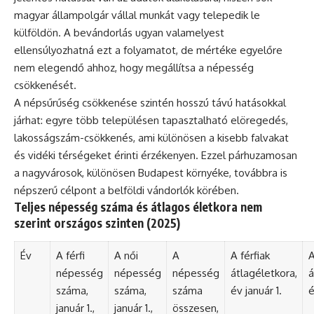
magyar állampolgár vállal munkát vagy telepedik le
külföldön. A bevándorlás ugyan valamelyest
ellensúlyozhatná ezt a folyamatot, de mértéke egyelőre
nem elegendő ahhoz, hogy megállítsa a népesség
csökkenését.
A népsűrűség csökkenése szintén hosszú távú hatásokkal
járhat: egyre több településen tapasztalható elöregedés,
lakosságszám-csökkenés, ami különösen a kisebb falvakat
és vidéki térségeket érinti érzékenyen. Ezzel párhuzamosan
a nagyvárosok, különösen Budapest környéke, továbbra is
népszerű célpont a belföldi vándorlók körében.
Teljes népesség száma és átlagos életkora nem
szerint országos szinten (2025)
Év
A férfi
A női
A
A férfiak
A
népesség
népesség
népesség
átlagéletkora,
á
száma,
száma,
száma
év január 1.
é
január 1.,
január 1.,
összesen,