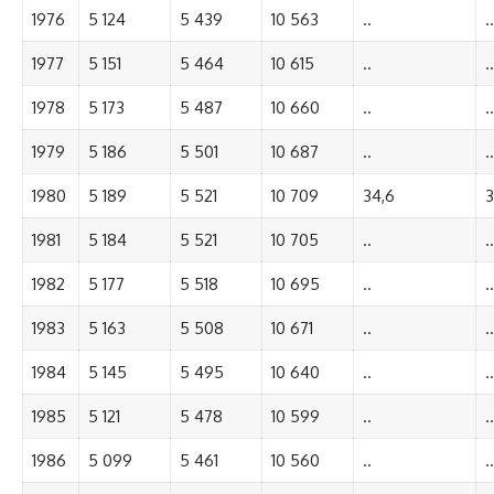
1976
5 124
5 439
10 563
..
..
1977
5 151
5 464
10 615
..
..
1978
5 173
5 487
10 660
..
..
1979
5 186
5 501
10 687
..
..
1980
5 189
5 521
10 709
34,6
3
1981
5 184
5 521
10 705
..
..
1982
5 177
5 518
10 695
..
..
1983
5 163
5 508
10 671
..
..
1984
5 145
5 495
10 640
..
..
1985
5 121
5 478
10 599
..
..
1986
5 099
5 461
10 560
..
..