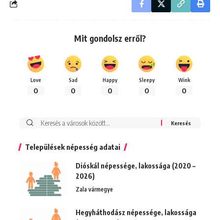
Mit gondolsz erről?
Love
Sad
Happy
Sleepy
Wink
0
0
0
0
0
Keresés:
Települések népesség adatai
Dióskál népessége, lakossága (2020 –
2026)
Zala vármegye
Hegyháthodász népessége, lakossága