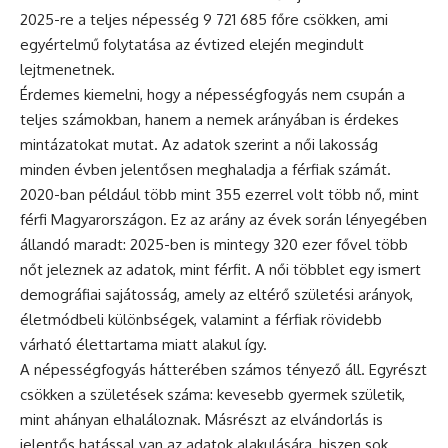
2025-re a teljes népesség 9 721 685 főre csökken, ami
egyértelmű folytatása az évtized elején megindult
lejtmenetnek.
Érdemes kiemelni, hogy a népességfogyás nem csupán a
teljes számokban, hanem a nemek arányában is érdekes
mintázatokat mutat. Az adatok szerint a női lakosság
minden évben jelentősen meghaladja a férfiak számát.
2020-ban például több mint 355 ezerrel volt több nő, mint
férfi Magyarországon. Ez az arány az évek során lényegében
állandó maradt: 2025-ben is mintegy 320 ezer fővel több
nőt jeleznek az adatok, mint férfit. A női többlet egy ismert
demográfiai sajátosság, amely az eltérő születési arányok,
életmódbeli különbségek, valamint a férfiak rövidebb
várható élettartama miatt alakul így.
A népességfogyás hátterében számos tényező áll. Egyrészt
csökken a születések száma: kevesebb gyermek születik,
mint ahányan elhaláloznak. Másrészt az elvándorlás is
jelentős hatással van az adatok alakulására, hiszen sok