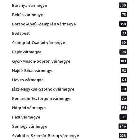
Baranya vármegye
300
Békés vármegye
75
Borsod-Abaúj-Zemplén vármegye
358
Budapest
23
Csongrád-Csanád vármegye
60
Fejér vármegye
108
Győr-Moson-Sopron vármegye
183
Hajdú-Bihar vármegye
82
Heves vármegye
121
Jász-Nagykun-Szolnok vármegye
78
Komárom-Esztergom vármegye
76
Nógrád vármegye
131
Pest vármegye
187
Somogy vármegye
246
Szabolcs-Szatmár-Bereg vármegye
228