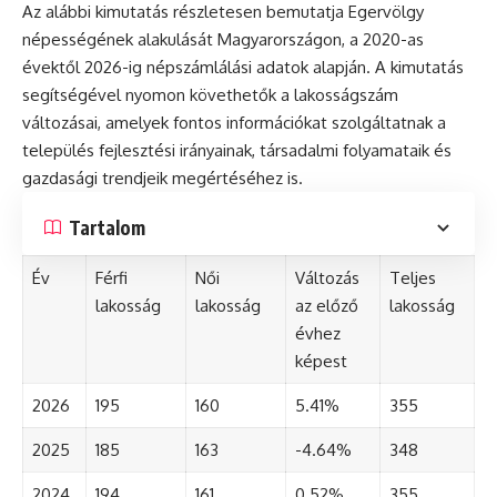
Az alábbi kimutatás részletesen bemutatja Egervölgy
népességének alakulását Magyarországon, a 2020-as
évektől 2026-ig népszámlálási adatok alapján. A kimutatás
segítségével nyomon követhetők a lakosságszám
változásai, amelyek fontos információkat szolgáltatnak a
település fejlesztési irányainak, társadalmi folyamataik és
gazdasági trendjeik megértéséhez is.
Tartalom
Év
Férfi
Női
Változás
Teljes
lakosság
lakosság
az előző
lakosság
évhez
képest
2026
195
160
5.41%
355
2025
185
163
-4.64%
348
2024
194
161
0.52%
355