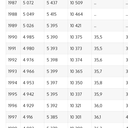
1987
5 072
5 437
10 509
..
..
1988
5 049
5 415
10 464
..
..
1989
5 026
5 395
10 421
..
..
1990
4 985
5 390
10 375
35,5
3
1991
4 980
5 393
10 373
35,5
3
1992
4 976
5 398
10 374
35,6
3
1993
4 966
5 399
10 365
35,7
3
1994
4 953
5 397
10 350
35,8
3
1995
4 942
5 395
10 337
35,9
3
1996
4 929
5 392
10 321
36,0
3
1997
4 916
5 385
10 301
36,1
4