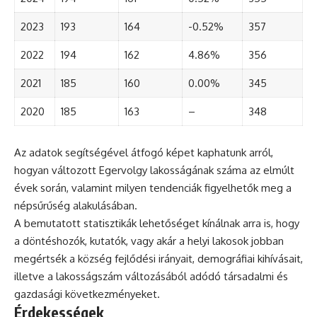
2023
193
164
-0.52%
357
2022
194
162
4.86%
356
2021
185
160
0.00%
345
2020
185
163
–
348
Az adatok segítségével átfogó képet kaphatunk arról,
hogyan változott Egervolgy lakosságának száma az elmúlt
évek során, valamint milyen tendenciák figyelhetők meg a
népsűrűség alakulásában.
A bemutatott statisztikák lehetőséget kínálnak arra is, hogy
a döntéshozók, kutatók, vagy akár a helyi lakosok jobban
megértsék a község fejlődési irányait, demográfiai kihívásait,
illetve a lakosságszám változásából adódó társadalmi és
gazdasági következményeket.
Érdekességek