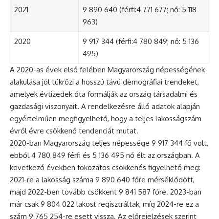
2021
9 890 640 (férfi:4 771 677; nő: 5 118
963)
2020
9 917 344 (férfi:4 780 849; nő: 5 136
495)
A 2020-as évek első felében Magyarország népességének
alakulása jól tükrözi a hosszú távú demográfiai trendeket,
amelyek évtizedek óta formálják az ország társadalmi és
gazdasági viszonyait. A rendelkezésre álló adatok alapján
egyértelműen megfigyelhető, hogy a teljes lakosságszám
évről évre csökkenő tendenciát mutat.
2020-ban Magyarország teljes népessége 9 917 344 fő volt,
ebből 4 780 849 férfi és 5 136 495 nő élt az országban. A
következő években fokozatos csökkenés figyelhető meg:
2021-re a lakosság száma 9 890 640 főre mérséklődött,
majd 2022-ben tovább csökkent 9 841 587 főre. 2023-ban
már csak 9 804 022 lakost regisztráltak, míg 2024-re ez a
szám 9 765 254-re esett vissza. Az előrejelzések szerint