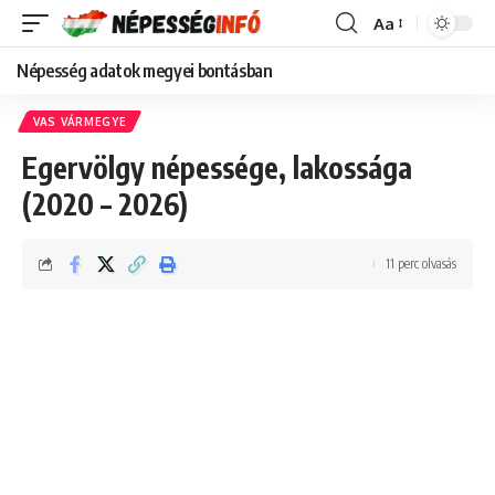
Aa
Font
Resizer
Népesség adatok megyei bontásban
VAS VÁRMEGYE
Egervölgy népessége, lakossága
(2020 – 2026)
11 perc olvasás