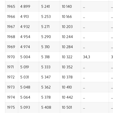
1965
4 899
5 241
10 140
..
..
1966
4 913
5 253
10 166
..
..
1967
4 932
5 271
10 203
..
..
1968
4 954
5 290
10 244
..
..
1969
4 974
5 310
10 284
..
..
1970
5 004
5 318
10 322
34,3
3
1971
5 019
5 333
10 352
..
..
1972
5 031
5 347
10 378
..
..
1973
5 048
5 362
10 410
..
..
1974
5 064
5 378
10 442
..
..
1975
5 093
5 408
10 501
..
..