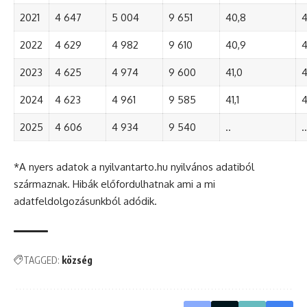
2021
4 647
5 004
9 651
40,8
4
2022
4 629
4 982
9 610
40,9
4
2023
4 625
4 974
9 600
41,0
4
2024
4 623
4 961
9 585
41,1
4
2025
4 606
4 934
9 540
..
..
*A nyers adatok a nyilvantarto.hu nyilvános adatiból
származnak. Hibák előfordulhatnak ami a mi
adatfeldolgozásunkból adódik.
TAGGED:
község