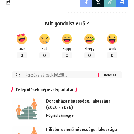
Mit gondolsz erről?
Love
Sad
Happy
Sleepy
Wink
0
0
0
0
0
Keresés:
Települések népesség adatai
Dorogháza népessége, lakossága
(2020 – 2026)
Nógrád vármegye
Pilisborosjenő népessége, lakossága