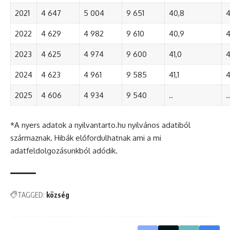
2021
4 647
5 004
9 651
40,8
4
2022
4 629
4 982
9 610
40,9
4
2023
4 625
4 974
9 600
41,0
4
2024
4 623
4 961
9 585
41,1
4
2025
4 606
4 934
9 540
..
..
*A nyers adatok a nyilvantarto.hu nyilvános adatiból
származnak. Hibák előfordulhatnak ami a mi
adatfeldolgozásunkból adódik.
TAGGED:
község