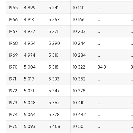
1965
4 899
5 241
10 140
..
..
1966
4 913
5 253
10 166
..
..
1967
4 932
5 271
10 203
..
..
1968
4 954
5 290
10 244
..
..
1969
4 974
5 310
10 284
..
..
1970
5 004
5 318
10 322
34,3
3
1971
5 019
5 333
10 352
..
..
1972
5 031
5 347
10 378
..
..
1973
5 048
5 362
10 410
..
..
1974
5 064
5 378
10 442
..
..
1975
5 093
5 408
10 501
..
..