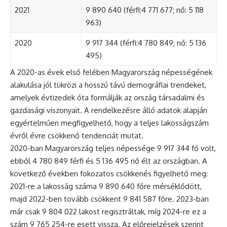
2021
9 890 640 (férfi:4 771 677; nő: 5 118
963)
2020
9 917 344 (férfi:4 780 849; nő: 5 136
495)
A 2020-as évek első felében Magyarország népességének
alakulása jól tükrözi a hosszú távú demográfiai trendeket,
amelyek évtizedek óta formálják az ország társadalmi és
gazdasági viszonyait. A rendelkezésre álló adatok alapján
egyértelműen megfigyelhető, hogy a teljes lakosságszám
évről évre csökkenő tendenciát mutat.
2020-ban Magyarország teljes népessége 9 917 344 fő volt,
ebből 4 780 849 férfi és 5 136 495 nő élt az országban. A
következő években fokozatos csökkenés figyelhető meg:
2021-re a lakosság száma 9 890 640 főre mérséklődött,
majd 2022-ben tovább csökkent 9 841 587 főre. 2023-ban
már csak 9 804 022 lakost regisztráltak, míg 2024-re ez a
szám 9 765 254-re esett vissza. Az előrejelzések szerint