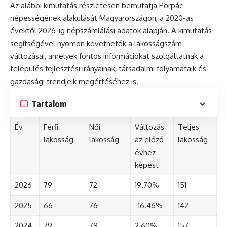
Az alábbi kimutatás részletesen bemutatja Porpác
népességének alakulását Magyarországon, a 2020-as
évektől 2026-ig népszámlálási adatok alapján. A kimutatás
segítségével nyomon követhetők a lakosságszám
változásai, amelyek fontos információkat szolgáltatnak a
település fejlesztési irányainak, társadalmi folyamataik és
gazdasági trendjeik megértéséhez is.
Tartalom
Év
Férfi
Női
Változás
Teljes
lakosság
lakosság
az előző
lakosság
évhez
képest
2026
79
72
19.70%
151
2025
66
76
-16.46%
142
2024
79
78
2.60%
157