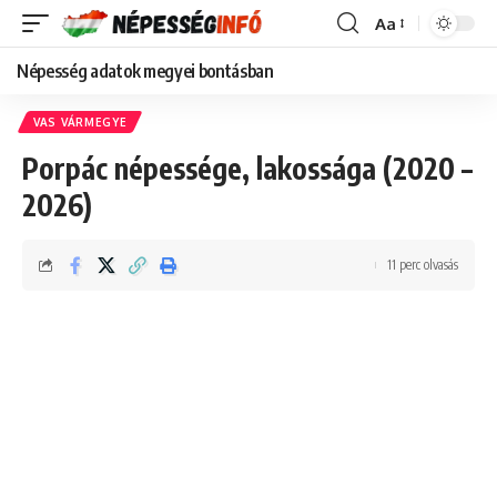
Aa
Font
Resizer
Népesség adatok megyei bontásban
VAS VÁRMEGYE
Porpác népessége, lakossága (2020 –
2026)
11 perc olvasás