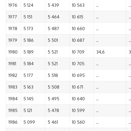
1976
5 124
5 439
10 563
..
..
1977
5 151
5 464
10 615
..
..
1978
5 173
5 487
10 660
..
..
1979
5 186
5 501
10 687
..
..
1980
5 189
5 521
10 709
34,6
3
1981
5 184
5 521
10 705
..
..
1982
5 177
5 518
10 695
..
..
1983
5 163
5 508
10 671
..
..
1984
5 145
5 495
10 640
..
..
1985
5 121
5 478
10 599
..
..
1986
5 099
5 461
10 560
..
..