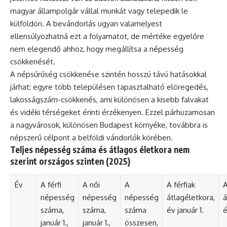
magyar állampolgár vállal munkát vagy telepedik le
külföldön. A bevándorlás ugyan valamelyest
ellensúlyozhatná ezt a folyamatot, de mértéke egyelőre
nem elegendő ahhoz, hogy megállítsa a népesség
csökkenését.
A népsűrűség csökkenése szintén hosszú távú hatásokkal
járhat: egyre több településen tapasztalható elöregedés,
lakosságszám-csökkenés, ami különösen a kisebb falvakat
és vidéki térségeket érinti érzékenyen. Ezzel párhuzamosan
a nagyvárosok, különösen Budapest környéke, továbbra is
népszerű célpont a belföldi vándorlók körében.
Teljes népesség száma és átlagos életkora nem
szerint országos szinten (2025)
Év
A férfi
A női
A
A férfiak
A
népesség
népesség
népesség
átlagéletkora,
á
száma,
száma,
száma
év január 1.
é
január 1.,
január 1.,
összesen,