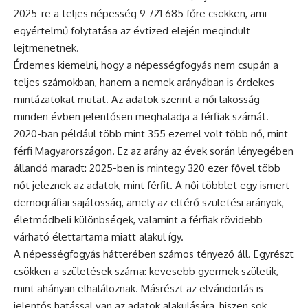
2025-re a teljes népesség 9 721 685 főre csökken, ami
egyértelmű folytatása az évtized elején megindult
lejtmenetnek.
Érdemes kiemelni, hogy a népességfogyás nem csupán a
teljes számokban, hanem a nemek arányában is érdekes
mintázatokat mutat. Az adatok szerint a női lakosság
minden évben jelentősen meghaladja a férfiak számát.
2020-ban például több mint 355 ezerrel volt több nő, mint
férfi Magyarországon. Ez az arány az évek során lényegében
állandó maradt: 2025-ben is mintegy 320 ezer fővel több
nőt jeleznek az adatok, mint férfit. A női többlet egy ismert
demográfiai sajátosság, amely az eltérő születési arányok,
életmódbeli különbségek, valamint a férfiak rövidebb
várható élettartama miatt alakul így.
A népességfogyás hátterében számos tényező áll. Egyrészt
csökken a születések száma: kevesebb gyermek születik,
mint ahányan elhaláloznak. Másrészt az elvándorlás is
jelentős hatással van az adatok alakulására, hiszen sok