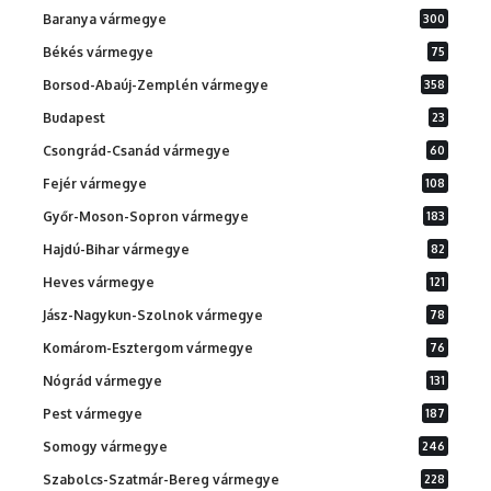
Baranya vármegye
300
Békés vármegye
75
Borsod-Abaúj-Zemplén vármegye
358
Budapest
23
Csongrád-Csanád vármegye
60
Fejér vármegye
108
Győr-Moson-Sopron vármegye
183
Hajdú-Bihar vármegye
82
Heves vármegye
121
Jász-Nagykun-Szolnok vármegye
78
Komárom-Esztergom vármegye
76
Nógrád vármegye
131
Pest vármegye
187
Somogy vármegye
246
Szabolcs-Szatmár-Bereg vármegye
228