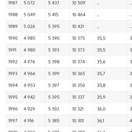
1987
5 072
5 437
10 509
..
..
1988
5 049
5 415
10 464
..
..
1989
5 026
5 395
10 421
..
..
1990
4 985
5 390
10 375
35,5
3
1991
4 980
5 393
10 373
35,5
3
1992
4 976
5 398
10 374
35,6
3
1993
4 966
5 399
10 365
35,7
3
1994
4 953
5 397
10 350
35,8
3
1995
4 942
5 395
10 337
35,9
3
1996
4 929
5 392
10 321
36,0
3
1997
4 916
5 385
10 301
36,1
4