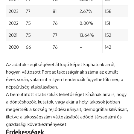
2023
77
81
2.67%
158
2022
75
76
0.00%
151
2021
75
77
13.64%
152
2020
66
76
–
142
Az adatok segítségével átfogó képet kaphatunk arról,
hogyan változott Porpac lakosságának száma az elmúlt
évek során, valamint milyen tendenciák figyelhetők meg a
népsűrűség alakulásában.
A bemutatott statisztikák lehetőséget kínálnak arra is, hogy
a döntéshozók, kutatók, vagy akár a helyi lakosok jobban
megértsék a község fejlődési irányait, demográfiai kihívásait,
illetve a lakosságszám változásából adódó társadalmi és
gazdasági következményeket.
Érdekességek