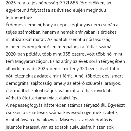
2025-re a teljes népesség 9 721 685 főre csökken, ami
egyértelmű folytatása az évtized elején megindult
lejtmenetnek.
Érdemes kiemelni, hogy a népességfogyás nem csupán a
teljes számokban, hanem a nemek arányában is érdekes
mintázatokat mutat. Az adatok szerint a női lakosság
minden évben jelentősen meghaladja a férfiak számát.
2020-ban például több mint 355 ezerrel volt több nő, mint
férfi Magyarországon. Ez az arány az évek során lényegében
állandó maradt: 2025-ben is mintegy 320 ezer fővel több
nőt jeleznek az adatok, mint férfit. A női többlet egy ismert
demográfiai sajátosság, amely az eltérő születési arányok,
életmódbeli különbségek, valamint a férfiak rövidebb
várható élettartama miatt alakul így.
A népességfogyás hátterében számos tényező áll. Egyrészt
csökken a születések száma: kevesebb gyermek születik,
mint ahányan elhaláloznak. Másrészt az elvándorlás is
jelentős hatással van az adatok alakulására, hiszen sok