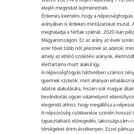
elején megindult lejtmenetnek.
Érdemes kiemelni, hogy a népességfogyás
arányában is érdekes mintázatokat mutat. 
meghaladja a férfiak számát. 2020-ban példá
Magyarországon. Ez az arány az évek során
ezer fővel több nőt jeleznek az adatok, mint
amely az eltérő születési arányok, életmódb
élettartama miatt alakul így.
A népességfogyás hátterében számos ténye
gyermek születik, mint ahányan elhaláloznak
adatok alakulására, hiszen sok magyar állam
bevándorlás ugyan valamelyest ellensúlyoz
elegendő ahhoz, hogy megállítsa a népess
A népsűrűség csökkenése szintén hosszú tá
tapasztalható elöregedés, lakosságszám-cs
térségeket érinti érzékenyen. Ezzel párh