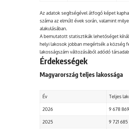
Az adatok segítségével átfogó képet kapha
száma az elmúlt évek során, valamint mily
alakulásában.
A bemutatott statisztikák lehetőséget kínál
helyi lakosok jobban megértsék a község fejl
lakosságszám változásából adódó társada
Érdekességek
Magyarország teljes lakossága
Év
Teljes la
2026
9 678 869 
2025
9 721 685 