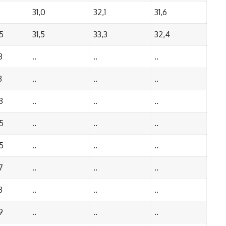
31,0
32,1
31,6
5
31,5
33,3
32,4
3
..
..
..
3
..
..
..
3
..
..
..
5
..
..
..
5
..
..
..
7
..
..
..
3
..
..
..
9
..
..
..