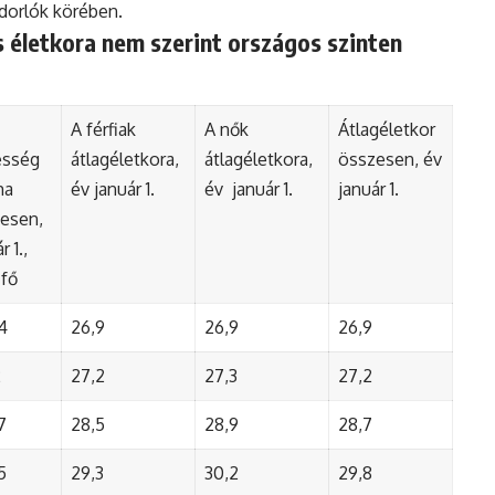
ndorlók körében.
 életkora nem szerint országos szinten
A férfiak
A nők
Átlagéletkor
esség
átlagéletkora,
átlagéletkora,
összesen, év
ma
év január 1.
év január 1.
január 1.
esen,
r 1.,
 fő
4
26,9
26,9
26,9
2
27,2
27,3
27,2
7
28,5
28,9
28,7
5
29,3
30,2
29,8