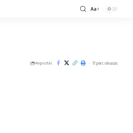
Aa
Font
Resizer
11 perc olvasás
Megosztás