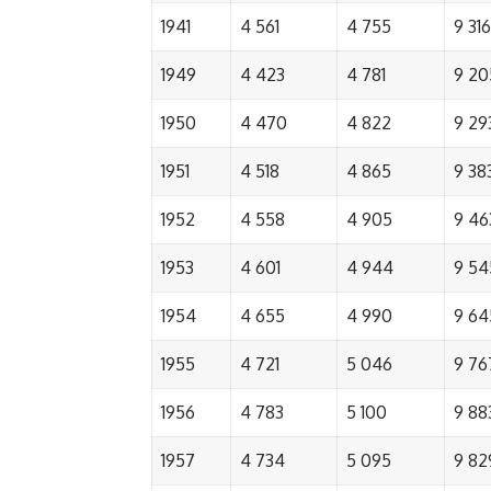
1941
4 561
4 755
9 316
1949
4 423
4 781
9 20
1950
4 470
4 822
9 29
1951
4 518
4 865
9 38
1952
4 558
4 905
9 46
1953
4 601
4 944
9 54
1954
4 655
4 990
9 64
1955
4 721
5 046
9 76
1956
4 783
5 100
9 88
1957
4 734
5 095
9 82