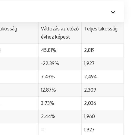
lakosság
Változás az előző
Teljes lakosság
évhez képest
4
45.81%
2,819
-22.39%
1,927
7.43%
2,494
12.87%
2,309
4
3.73%
2,036
2.44%
1,960
–
1,927