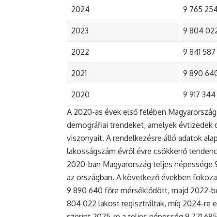
2024
9 765 254 
2023
9 804 022
2022
9 841 587 
2021
9 890 640 
2020
9 917 344 
A 2020-as évek első felében Magyarország 
demográfiai trendeket, amelyek évtizedek ó
viszonyait. A rendelkezésre álló adatok al
lakosságszám évről évre csökkenő tendenc
2020-ban Magyarország teljes népessége 9 9
az országban. A következő években fokoza
9 890 640 főre mérséklődött, majd 2022-be
804 022 lakost regisztráltak, míg 2024-re e
szerint 2025-re a teljes népesség 9 721 68