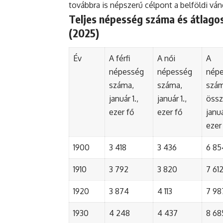
továbbra is népszerű célpont a belföldi vá
Teljes népesség száma és átlagos
(2025)
Év
A férfi
A női
A
népesség
népesség
nép
száma,
száma,
szá
január 1.,
január 1.,
össz
ezer fő
ezer fő
januá
ezer
1900
3 418
3 436
6 85
1910
3 792
3 820
7 61
1920
3 874
4 113
7 98
1930
4 248
4 437
8 68