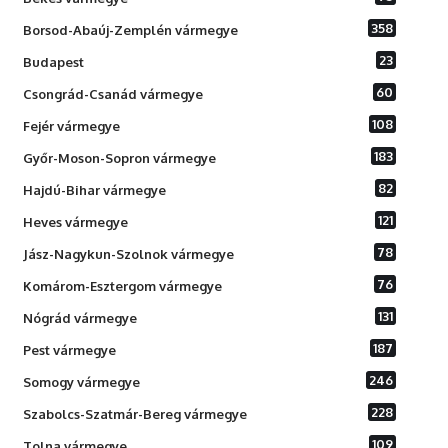
358
Borsod-Abaúj-Zemplén vármegye
23
Budapest
60
Csongrád-Csanád vármegye
108
Fejér vármegye
183
Győr-Moson-Sopron vármegye
82
Hajdú-Bihar vármegye
121
Heves vármegye
78
Jász-Nagykun-Szolnok vármegye
76
Komárom-Esztergom vármegye
131
Nógrád vármegye
187
Pest vármegye
246
Somogy vármegye
228
Szabolcs-Szatmár-Bereg vármegye
109
Tolna vármegye