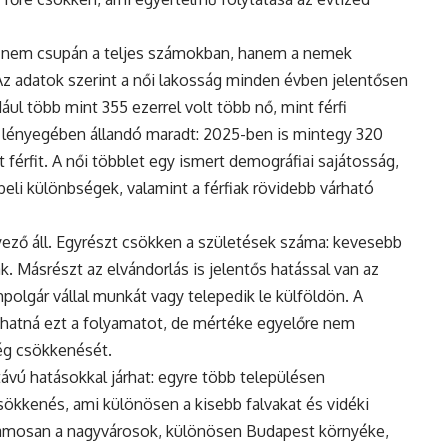
 nem csupán a teljes számokban, hanem a nemek
Az adatok szerint a női lakosság minden évben jelentősen
ul több mint 355 ezerrel volt több nő, mint férfi
 lényegében állandó maradt: 2025-ben is mintegy 320
 férfit. A női többlet egy ismert demográfiai sajátosság,
eli különbségek, valamint a férfiak rövidebb várható
ző áll. Egyrészt csökken a születések száma: kevesebb
. Másrészt az elvándorlás is jelentős hatással van az
polgár vállal munkát vagy telepedik le külföldön. A
hatná ezt a folyamatot, de mértéke egyelőre nem
ég csökkenését.
vú hatásokkal járhat: egyre több településen
ökkenés, ami különösen a kisebb falvakat és vidéki
uzamosan a nagyvárosok, különösen Budapest környéke,