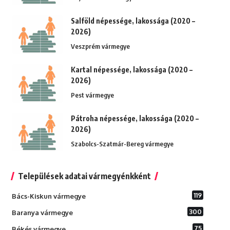
Salföld népessége, lakossága (2020 –
2026)
Veszprém vármegye
Kartal népessége, lakossága (2020 –
2026)
Pest vármegye
Pátroha népessége, lakossága (2020 –
2026)
Szabolcs-Szatmár-Bereg vármegye
Települések adatai vármegyénkként
119
Bács-Kiskun vármegye
300
Baranya vármegye
75
Békés vármegye