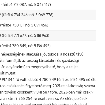
(férfi:4 718 087; nő: 5 047 167)
 (férfi:4 734 246; nő: 5 069 776)
(férfi:4 750 131; nő: 5 091 456)
(férfi:4 771 677; nő: 5 118 963)
(férfi:4 780 849; nő: 5 136 495)
népességének alakulása jól tükrözi a hosszú távú
ta formálják az ország társadalmi és gazdasági
apján egyértelműen megfigyelhető, hogy a teljes
iát mutat.
17 344 fő volt, ebből 4 780 849 férfi és 5 136 495 nő élt
tos csökkenés figyelhető meg: 2021-re a lakosság száma
n tovább csökkent 9 841 587 főre. 2023-ban már csak 9
z a szám 9 765 254-re esett vissza. Az előrejelzések
5 főre csökken, ami egyértelmű folytatása az évtized