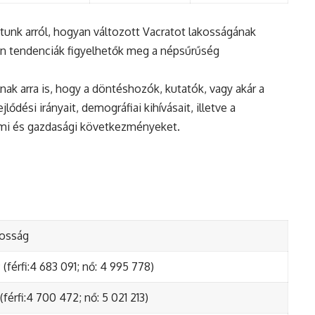
tunk arról, hogyan változott Vacratot lakosságának
en tendenciák figyelhetők meg a népsűrűség
nak arra is, hogy a döntéshozók, kutatók, vagy akár a
ődési irányait, demográfiai kihívásait, illetve a
lmi és gazdasági következményeket.
kosság
(férfi:4 683 091; nő: 4 995 778)
(férfi:4 700 472; nő: 5 021 213)