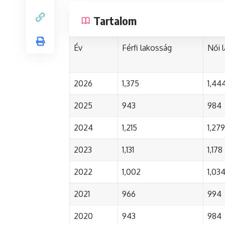
Tartalom
Év
Férfi lakosság
Női 
2026
1,375
1,44
2025
943
984
2024
1,215
1,279
2023
1,131
1,178
2022
1,002
1,03
2021
966
994
2020
943
984