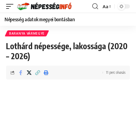
Aa
Font
Resizer
Népesség adatok megyei bontásban
BARANYA VÁRMEGYE
Lothárd népessége, lakossága (2020
– 2026)
11 perc olvasás