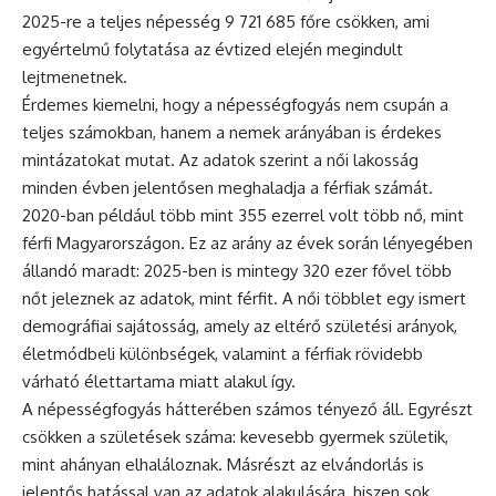
2025-re a teljes népesség 9 721 685 főre csökken, ami
egyértelmű folytatása az évtized elején megindult
lejtmenetnek.
Érdemes kiemelni, hogy a népességfogyás nem csupán a
teljes számokban, hanem a nemek arányában is érdekes
mintázatokat mutat. Az adatok szerint a női lakosság
minden évben jelentősen meghaladja a férfiak számát.
2020-ban például több mint 355 ezerrel volt több nő, mint
férfi Magyarországon. Ez az arány az évek során lényegében
állandó maradt: 2025-ben is mintegy 320 ezer fővel több
nőt jeleznek az adatok, mint férfit. A női többlet egy ismert
demográfiai sajátosság, amely az eltérő születési arányok,
életmódbeli különbségek, valamint a férfiak rövidebb
várható élettartama miatt alakul így.
A népességfogyás hátterében számos tényező áll. Egyrészt
csökken a születések száma: kevesebb gyermek születik,
mint ahányan elhaláloznak. Másrészt az elvándorlás is
jelentős hatással van az adatok alakulására, hiszen sok