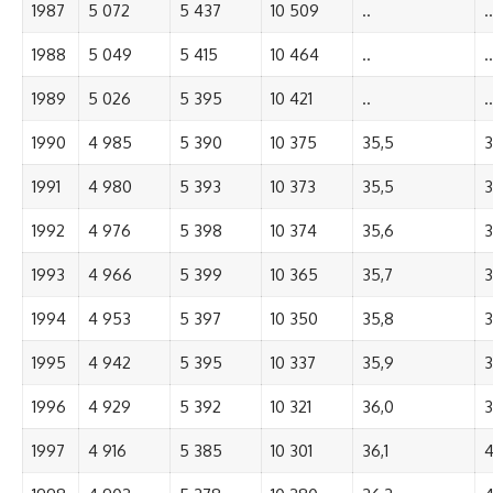
1987
5 072
5 437
10 509
..
..
1988
5 049
5 415
10 464
..
..
1989
5 026
5 395
10 421
..
..
1990
4 985
5 390
10 375
35,5
3
1991
4 980
5 393
10 373
35,5
3
1992
4 976
5 398
10 374
35,6
3
1993
4 966
5 399
10 365
35,7
3
1994
4 953
5 397
10 350
35,8
3
1995
4 942
5 395
10 337
35,9
3
1996
4 929
5 392
10 321
36,0
3
1997
4 916
5 385
10 301
36,1
4