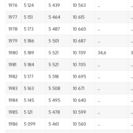
1976
5 124
5 439
10 563
..
..
1977
5 151
5 464
10 615
..
..
1978
5 173
5 487
10 660
..
..
1979
5 186
5 501
10 687
..
..
1980
5 189
5 521
10 709
34,6
3
1981
5 184
5 521
10 705
..
..
1982
5 177
5 518
10 695
..
..
1983
5 163
5 508
10 671
..
..
1984
5 145
5 495
10 640
..
..
1985
5 121
5 478
10 599
..
..
1986
5 099
5 461
10 560
..
..