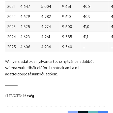
2021
4 647
5 004
9 651
40,8
4
2022
4 629
4 982
9 610
40,9
4
2023
4 625
4 974
9 600
41,0
4
2024
4 623
4 961
9 585
41,1
4
2025
4 606
4 934
9 540
..
..
*A nyers adatok a nyilvantarto.hu nyilvános adatiból
származnak. Hibák előfordulhatnak ami a mi
adatfeldolgozásunkból adódik.
TAGGED:
község