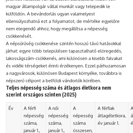
magyar állampolgár vállal munkát vagy telepedik le
külföldön. A bevándorlás ugyan valamelyest
ellensúlyozhatná ezt a folyamatot, de mértéke egyelőre
nem elegendő ahhoz, hogy megállítsa a népesség
csökkenését.
A népsűrűség csökkenése szintén hosszú távú hatásokkal
járhat: egyre több településen tapasztalható elöregedés,
lakosságszám-csökkenés, ami különösen a kisebb falvakat
és vidéki térségeket érinti érzékenyen. Ezzel párhuzamosan
a nagyvárosok, különösen Budapest környéke, továbbra is
népszerű célpont a belföldi vándorlók körében.
Teljes népesség száma és átlagos életkora nem
szerint országos szinten (2025)
Év
A férfi
A női
A
A férfiak
A
népesség
népesség
népesség
átlagéletkora,
á
száma,
száma,
száma
év január 1.
é
január 1.,
január 1.,
összesen,