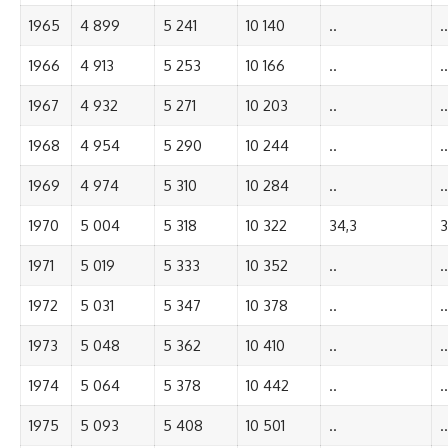
1965
4 899
5 241
10 140
..
..
1966
4 913
5 253
10 166
..
..
1967
4 932
5 271
10 203
..
..
1968
4 954
5 290
10 244
..
..
1969
4 974
5 310
10 284
..
..
1970
5 004
5 318
10 322
34,3
3
1971
5 019
5 333
10 352
..
..
1972
5 031
5 347
10 378
..
..
1973
5 048
5 362
10 410
..
..
1974
5 064
5 378
10 442
..
..
1975
5 093
5 408
10 501
..
..