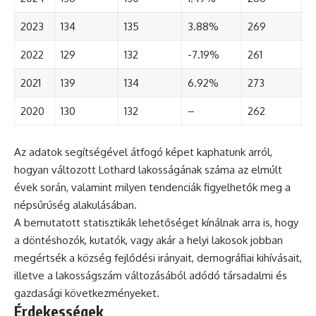
2023
134
135
3.88%
269
2022
129
132
-7.19%
261
2021
139
134
6.92%
273
2020
130
132
–
262
Az adatok segítségével átfogó képet kaphatunk arról,
hogyan változott Lothard lakosságának száma az elmúlt
évek során, valamint milyen tendenciák figyelhetők meg a
népsűrűség alakulásában.
A bemutatott statisztikák lehetőséget kínálnak arra is, hogy
a döntéshozók, kutatók, vagy akár a helyi lakosok jobban
megértsék a község fejlődési irányait, demográfiai kihívásait,
illetve a lakosságszám változásából adódó társadalmi és
gazdasági következményeket.
Érdekességek