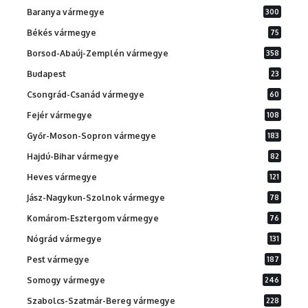
Baranya vármegye
300
Békés vármegye
75
Borsod-Abaúj-Zemplén vármegye
358
Budapest
23
Csongrád-Csanád vármegye
60
Fejér vármegye
108
Győr-Moson-Sopron vármegye
183
Hajdú-Bihar vármegye
82
Heves vármegye
121
Jász-Nagykun-Szolnok vármegye
78
Komárom-Esztergom vármegye
76
Nógrád vármegye
131
Pest vármegye
187
Somogy vármegye
246
Szabolcs-Szatmár-Bereg vármegye
228