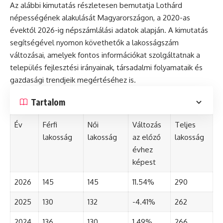
Az alábbi kimutatás részletesen bemutatja Lothárd
népességének alakulását Magyarországon, a 2020-as
évektől 2026-ig népszámlálási adatok alapján. A kimutatás
segítségével nyomon követhetők a lakosságszám
változásai, amelyek fontos információkat szolgáltatnak a
település fejlesztési irányainak, társadalmi folyamataik és
gazdasági trendjeik megértéséhez is.
Tartalom
Év
Férfi
Női
Változás
Teljes
lakosság
lakosság
az előző
lakosság
évhez
képest
2026
145
145
11.54%
290
2025
130
132
-4.41%
262
2024
136
130
1.49%
266