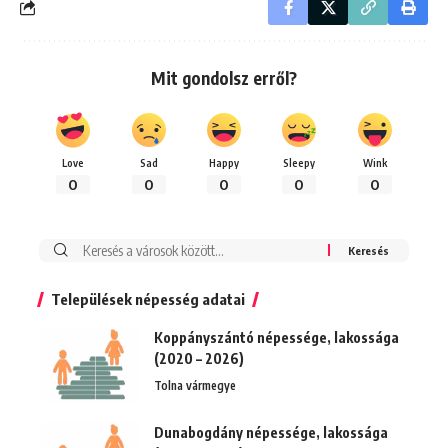
Mit gondolsz erről?
Love
Sad
Happy
Sleepy
Wink
0
0
0
0
0
Keresés:
Települések népesség adatai
Koppányszántó népessége, lakossága
(2020 – 2026)
Tolna vármegye
Dunabogdány népessége, lakossága