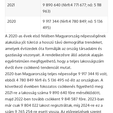
2021
9 890 640 (férfi:4 771 677; nő: 5 118
963)
2020
9 917 344 (férfi:4 780 849; nő: 5 136
495)
A 2020-as évek első felében Magyarország népességének
alakulása jól tükrözi a hosszú távú demográfiai trendeket,
amelyek évtizedek óta formálják az ország társadalmi és
gazdasági viszonyait. A rendelkezésre álló adatok alapján
egyértelműen megfigyelhető, hogy a teljes lakosságszám
évről évre csökkenő tendenciát mutat.
2020-ban Magyarország teljes népessége 9 917 344 fő volt,
ebből 4 780 849 férfi és 5 136 495 nő élt az országban. A
következő években fokozatos csökkenés figyelhető meg:
2021-re a lakosság száma 9 890 640 főre mérséklődött,
majd 2022-ben tovább csökkent 9 841 587 főre. 2023-ban
már csak 9 804 022 lakost regisztráltak, míg 2024-re ez a
szám 9 765 254-re esett vissza. Az előrejelzések szerint