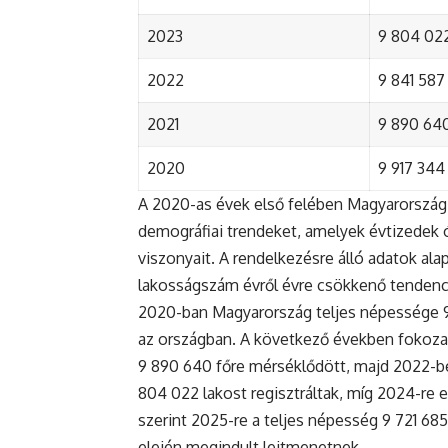
2023
9 804 022
2022
9 841 587 
2021
9 890 640 
2020
9 917 344 
A 2020-as évek első felében Magyarország 
demográfiai trendeket, amelyek évtizedek ó
viszonyait. A rendelkezésre álló adatok al
lakosságszám évről évre csökkenő tendenc
2020-ban Magyarország teljes népessége 9 9
az országban. A következő években fokoza
9 890 640 főre mérséklődött, majd 2022-be
804 022 lakost regisztráltak, míg 2024-re e
szerint 2025-re a teljes népesség 9 721 68
elején megindult lejtmenetnek.