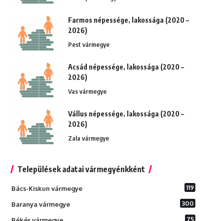
Farmos népessége, lakossága (2020 –
2026)
Pest vármegye
Acsád népessége, lakossága (2020 –
2026)
Vas vármegye
Vállus népessége, lakossága (2020 –
2026)
Zala vármegye
Települések adatai vármegyénkként
119
Bács-Kiskun vármegye
300
Baranya vármegye
75
Békés vármegye