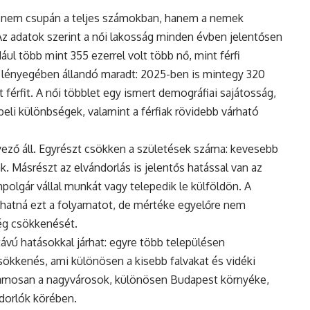
 nem csupán a teljes számokban, hanem a nemek
Az adatok szerint a női lakosság minden évben jelentősen
ul több mint 355 ezerrel volt több nő, mint férfi
 lényegében állandó maradt: 2025-ben is mintegy 320
 férfit. A női többlet egy ismert demográfiai sajátosság,
eli különbségek, valamint a férfiak rövidebb várható
ző áll. Egyrészt csökken a születések száma: kevesebb
. Másrészt az elvándorlás is jelentős hatással van az
polgár vállal munkát vagy telepedik le külföldön. A
hatná ezt a folyamatot, de mértéke egyelőre nem
ég csökkenését.
vú hatásokkal járhat: egyre több településen
ökkenés, ami különösen a kisebb falvakat és vidéki
uzamosan a nagyvárosok, különösen Budapest környéke,
ndorlók körében.