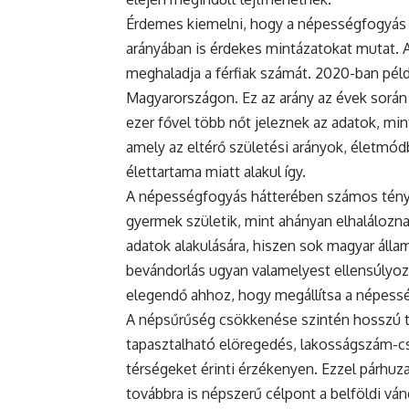
Érdemes kiemelni, hogy a népességfogyás
arányában is érdekes mintázatokat mutat. 
meghaladja a férfiak számát. 2020-ban példá
Magyarországon. Ez az arány az évek során
ezer fővel több nőt jeleznek az adatok, mint
amely az eltérő születési arányok, életmódb
élettartama miatt alakul így.
A népességfogyás hátterében számos ténye
gyermek születik, mint ahányan elhaláloznak
adatok alakulására, hiszen sok magyar állam
bevándorlás ugyan valamelyest ellensúlyoz
elegendő ahhoz, hogy megállítsa a népess
A népsűrűség csökkenése szintén hosszú tá
tapasztalható elöregedés, lakosságszám-cs
térségeket érinti érzékenyen. Ezzel párh
továbbra is népszerű célpont a belföldi vá