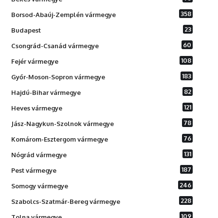
358
Borsod-Abaúj-Zemplén vármegye
23
Budapest
60
Csongrád-Csanád vármegye
108
Fejér vármegye
183
Győr-Moson-Sopron vármegye
82
Hajdú-Bihar vármegye
121
Heves vármegye
78
Jász-Nagykun-Szolnok vármegye
76
Komárom-Esztergom vármegye
131
Nógrád vármegye
187
Pest vármegye
246
Somogy vármegye
228
Szabolcs-Szatmár-Bereg vármegye
109
Tolna vármegye