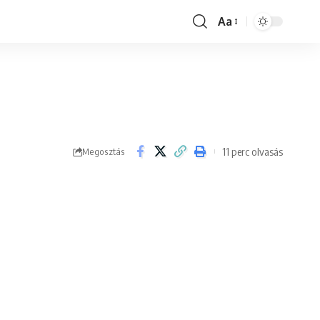
Aa
Font
Resizer
11 perc olvasás
Megosztás