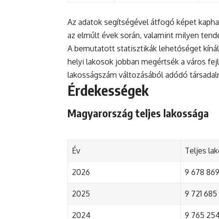
Az adatok segítségével átfogó képet kapha
az elmúlt évek során, valamint milyen tend
A bemutatott statisztikák lehetőséget kínál
helyi lakosok jobban megértsék a város fejlőd
lakosságszám változásából adódó társada
Érdekességek
Magyarország teljes lakossága
Év
Teljes la
2026
9 678 869 
2025
9 721 685 
2024
9 765 254 