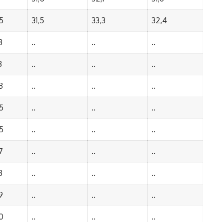
5
31,5
33,3
32,4
3
..
..
..
3
..
..
..
3
..
..
..
5
..
..
..
5
..
..
..
7
..
..
..
3
..
..
..
9
..
..
..
0
..
..
..