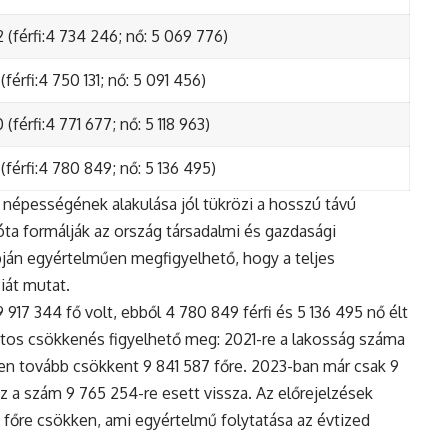
 (férfi:4 734 246; nő: 5 069 776)
(férfi:4 750 131; nő: 5 091 456)
(férfi:4 771 677; nő: 5 118 963)
(férfi:4 780 849; nő: 5 136 495)
népességének alakulása jól tükrözi a hosszú távú
ta formálják az ország társadalmi és gazdasági
apján egyértelműen megfigyelhető, hogy a teljes
iát mutat.
17 344 fő volt, ebből 4 780 849 férfi és 5 136 495 nő élt
tos csökkenés figyelhető meg: 2021-re a lakosság száma
n tovább csökkent 9 841 587 főre. 2023-ban már csak 9
z a szám 9 765 254-re esett vissza. Az előrejelzések
5 főre csökken, ami egyértelmű folytatása az évtized