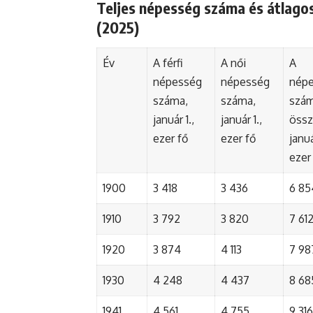
Teljes népesség száma és átlagos
(2025)
Év
A férfi
A női
A
népesség
népesség
nép
száma,
száma,
szá
január 1.,
január 1.,
össz
ezer fő
ezer fő
januá
ezer
1900
3 418
3 436
6 85
1910
3 792
3 820
7 61
1920
3 874
4 113
7 98
1930
4 248
4 437
8 68
1941
4 561
4 755
9 316