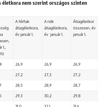
 életkora nem szerint országos szinten
A férfiak
A nők
Átlagéletkor
esség
átlagéletkora,
átlagéletkora,
összesen, év
ma
év január 1.
év január 1.
január 1.
esen,
r 1.,
 fő
4
26,9
26,9
26,9
2
27,2
27,3
27,2
7
28,5
28,9
28,7
5
29,3
30,2
29,8
31,0
32,1
31,6