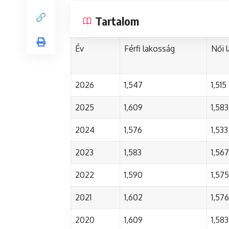
Tartalom
Év
Férfi lakosság
Női 
2026
1,547
1,515
2025
1,609
1,583
2024
1,576
1,533
2023
1,583
1,567
2022
1,590
1,575
2021
1,602
1,576
2020
1,609
1,583