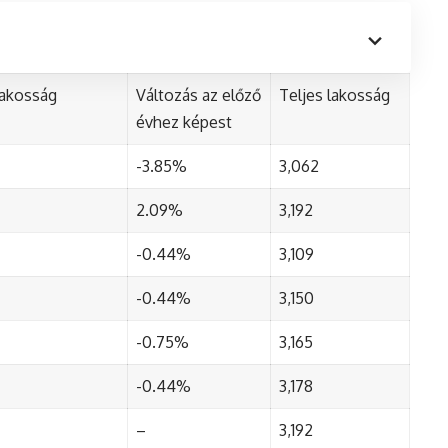
lakosság
Változás az előző
Teljes lakosság
évhez képest
-3.85%
3,062
2.09%
3,192
-0.44%
3,109
-0.44%
3,150
-0.75%
3,165
-0.44%
3,178
–
3,192