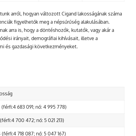
tunk arról, hogyan változott Cigand lakosságának száma
enciák figyelhetők meg a népsűrűség alakulásában.
nak arra is, hogy a döntéshozók, kutatók, vagy akár a
ési irányait, demográfiai kihívásait, illetve a
lmi és gazdasági következményeket.
kosság
(férfi:4 683 091; nő: 4 995 778)
(férfi:4 700 472; nő: 5 021 213)
(férfi:4 718 087; nő: 5 047 167)