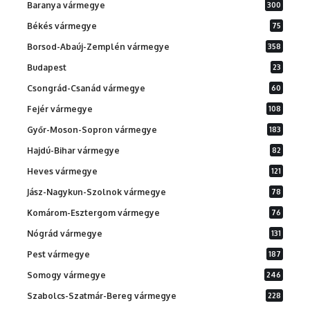
Baranya vármegye
300
Békés vármegye
75
Borsod-Abaúj-Zemplén vármegye
358
Budapest
23
Csongrád-Csanád vármegye
60
Fejér vármegye
108
Győr-Moson-Sopron vármegye
183
Hajdú-Bihar vármegye
82
Heves vármegye
121
Jász-Nagykun-Szolnok vármegye
78
Komárom-Esztergom vármegye
76
Nógrád vármegye
131
Pest vármegye
187
Somogy vármegye
246
Szabolcs-Szatmár-Bereg vármegye
228