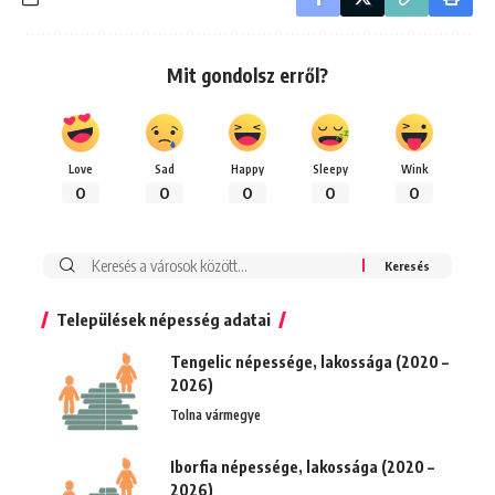
Mit gondolsz erről?
Love
Sad
Happy
Sleepy
Wink
0
0
0
0
0
Keresés:
Települések népesség adatai
Tengelic népessége, lakossága (2020 –
2026)
Tolna vármegye
Iborfia népessége, lakossága (2020 –
2026)