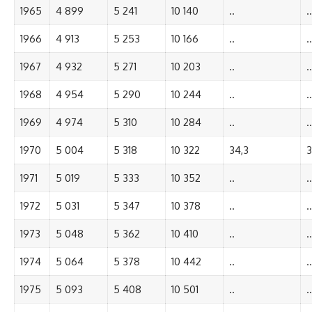
1965
4 899
5 241
10 140
..
..
1966
4 913
5 253
10 166
..
..
1967
4 932
5 271
10 203
..
..
1968
4 954
5 290
10 244
..
..
1969
4 974
5 310
10 284
..
..
1970
5 004
5 318
10 322
34,3
3
1971
5 019
5 333
10 352
..
..
1972
5 031
5 347
10 378
..
..
1973
5 048
5 362
10 410
..
..
1974
5 064
5 378
10 442
..
..
1975
5 093
5 408
10 501
..
..