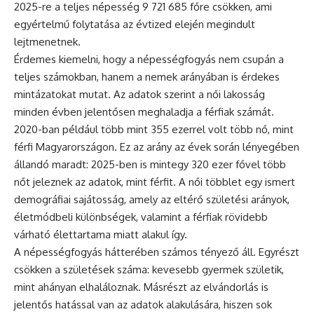
2025-re a teljes népesség 9 721 685 főre csökken, ami
egyértelmű folytatása az évtized elején megindult
lejtmenetnek.
Érdemes kiemelni, hogy a népességfogyás nem csupán a
teljes számokban, hanem a nemek arányában is érdekes
mintázatokat mutat. Az adatok szerint a női lakosság
minden évben jelentősen meghaladja a férfiak számát.
2020-ban például több mint 355 ezerrel volt több nő, mint
férfi Magyarországon. Ez az arány az évek során lényegében
állandó maradt: 2025-ben is mintegy 320 ezer fővel több
nőt jeleznek az adatok, mint férfit. A női többlet egy ismert
demográfiai sajátosság, amely az eltérő születési arányok,
életmódbeli különbségek, valamint a férfiak rövidebb
várható élettartama miatt alakul így.
A népességfogyás hátterében számos tényező áll. Egyrészt
csökken a születések száma: kevesebb gyermek születik,
mint ahányan elhaláloznak. Másrészt az elvándorlás is
jelentős hatással van az adatok alakulására, hiszen sok