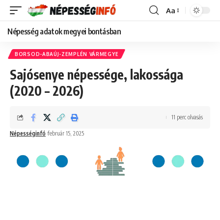
Aa
Font
Resizer
Népesség adatok megyei bontásban
BORSOD-ABAÚJ-ZEMPLÉN VÁRMEGYE
Sajósenye népessége, lakossága
(2020 – 2026)
11 perc olvasás
Népességinfó
február 15, 2025