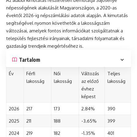
Az alábbi kimutatás részletesen bemutatja Sajósenye
népességének alakulását Magyarországon, a 2020-as
évektől 2026-ig népszámlálási adatok alapján. A kimutatás
segítségével nyomon követhetők a lakosságszám
változásai, amelyek fontos információkat szolgáltatnak a
település fejlesztési irányainak, társadalmi folyamataik és
gazdasági trendjeik megértéséhez is.
Tartalom
Év
Férfi
Női
Változás
Teljes
lakosság
lakosság
az előző
lakosság
évhez
képest
2026
217
173
2.84%
390
2025
211
188
-3.65%
399
2024
219
182
-1.35%
401