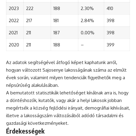
2023
222
188
2.30%
410
2022
217
181
2.84%
398
2021
211
187
0.00%
398
2020
211
188
–
399
Az adatok segítségével átfogó képet kaphatunk arról,
hogyan változott Sajosenye lakosságának száma az elmúlt
évek során, valamint milyen tendenciák figyelhetők meg a
népsűrűség alakulásában.
A bemutatott statisztikák lehetőséget kínálnak arra is, hogy
a döntéshozók, kutatók, vagy akár a helyi lakosok jobban
megértsék a község fejlődési irányait, demográfiai kihívásait,
illetve a lakosságszám változásából adódó társadalmi és
gazdasági következményeket.
Érdekességek