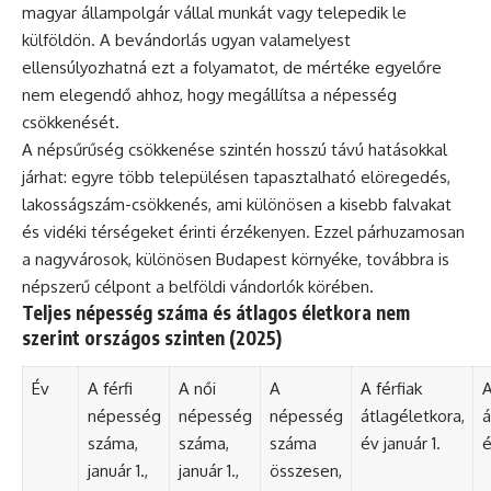
magyar állampolgár vállal munkát vagy telepedik le
külföldön. A bevándorlás ugyan valamelyest
ellensúlyozhatná ezt a folyamatot, de mértéke egyelőre
nem elegendő ahhoz, hogy megállítsa a népesség
csökkenését.
A népsűrűség csökkenése szintén hosszú távú hatásokkal
járhat: egyre több településen tapasztalható elöregedés,
lakosságszám-csökkenés, ami különösen a kisebb falvakat
és vidéki térségeket érinti érzékenyen. Ezzel párhuzamosan
a nagyvárosok, különösen Budapest környéke, továbbra is
népszerű célpont a belföldi vándorlók körében.
Teljes népesség száma és átlagos életkora nem
szerint országos szinten (2025)
Év
A férfi
A női
A
A férfiak
A
népesség
népesség
népesség
átlagéletkora,
á
száma,
száma,
száma
év január 1.
é
január 1.,
január 1.,
összesen,