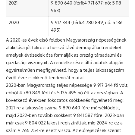
2021
9 890 640 (férfi:4 771 677; nő: 5 118
963)
2020
9 917 344 (férfi:4 780 849; nő: 5 136
495)
A 2020-as évek első felében Magyarország népességének
alakulása jól tükrözi a hosszú távú demográfiai trendeket,
amelyek évtizedek óta formálják az ország társadalmi és
gazdasági viszonyait. A rendelkezésre álló adatok alapján
egyértelműen megfigyelhető, hogy a teljes lakosságszám
évről évre csökkenő tendenciát mutat.
2020-ban Magyarország teljes népessége 9 917 344 fő volt,
ebből 4 780 849 férfi és 5 136 495 nő élt az országban. A
következő években fokozatos csökkenés figyelhető meg:
2021-re a lakosság száma 9 890 640 főre mérséklődött,
majd 2022-ben tovább csökkent 9 841 587 főre. 2023-ban
már csak 9 804 022 lakost regisztráltak, míg 2024-re ez a
szám 9 765 254-re esett vissza. Az előrejelzések szerint