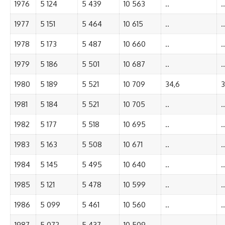
1976
5 124
5 439
10 563
..
..
1977
5 151
5 464
10 615
..
..
1978
5 173
5 487
10 660
..
..
1979
5 186
5 501
10 687
..
..
1980
5 189
5 521
10 709
34,6
3
1981
5 184
5 521
10 705
..
..
1982
5 177
5 518
10 695
..
..
1983
5 163
5 508
10 671
..
..
1984
5 145
5 495
10 640
..
..
1985
5 121
5 478
10 599
..
..
1986
5 099
5 461
10 560
..
..
1987
5 072
5 437
10 509
..
..