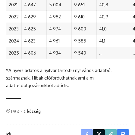
2021
4 647
5 004
9 651
40,8
4
2022
4 629
4 982
9 610
40,9
4
2023
4 625
4 974
9 600
41,0
4
2024
4 623
4 961
9 585
41,1
4
2025
4 606
4 934
9 540
..
..
*A nyers adatok a nyilvantarto.hu nyilvános adatiból
származnak. Hibák előfordulhatnak ami a mi
adatfeldolgozásunkból adódik.
TAGGED:
község