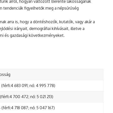
tunk arról, hogyan változott Berente lakosságának
en tendenciák figyelhetők meg a népsűrűség
nak arra is, hogy a döntéshozók, kutatók, vagy akár a
ődési irányait, demográfiai kihívásait, illetve a
lmi és gazdasági következményeket.
kosság
(férfi:4 683 091; nő: 4 995 778)
(férfi:4 700 472; nő: 5 021 213)
(férfi:4 718 087; nő: 5 047 167)