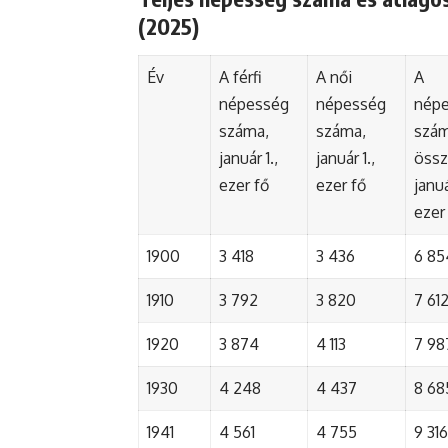
(2025)
Év
A férfi
A női
A
népesség
népesség
nép
száma,
száma,
szá
január 1.,
január 1.,
össz
ezer fő
ezer fő
januá
ezer
1900
3 418
3 436
6 85
1910
3 792
3 820
7 61
1920
3 874
4 113
7 98
1930
4 248
4 437
8 68
1941
4 561
4 755
9 316