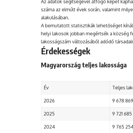
Az adatok segítségével átfogó képet kapha
száma az elmúlt évek során, valamint mily
alakulásában.
A bemutatott statisztikák lehetőséget kínál
helyi lakosok jobban megértsék a község fejl
lakosságszám változásából adódó társada
Érdekességek
Magyarország teljes lakossága
Év
Teljes la
2026
9 678 869 
2025
9 721 685 
2024
9 765 254 