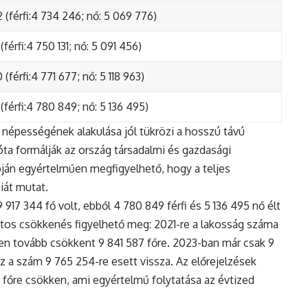
 (férfi:4 734 246; nő: 5 069 776)
(férfi:4 750 131; nő: 5 091 456)
(férfi:4 771 677; nő: 5 118 963)
(férfi:4 780 849; nő: 5 136 495)
népességének alakulása jól tükrözi a hosszú távú
ta formálják az ország társadalmi és gazdasági
apján egyértelműen megfigyelhető, hogy a teljes
iát mutat.
17 344 fő volt, ebből 4 780 849 férfi és 5 136 495 nő élt
tos csökkenés figyelhető meg: 2021-re a lakosság száma
n tovább csökkent 9 841 587 főre. 2023-ban már csak 9
z a szám 9 765 254-re esett vissza. Az előrejelzések
5 főre csökken, ami egyértelmű folytatása az évtized