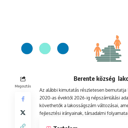
Berente község lako
Megosztás
Az alábbi kimutatás részletesen bemutatj
2020-as évektől 2026-ig népszámlálási ada
követhetők a lakosságszám változásai, ame
fejlesztési irányainak, társadalmi folyamat