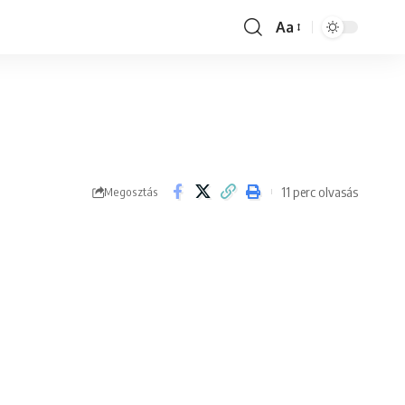
Aa
Font
Resizer
11 perc olvasás
Megosztás