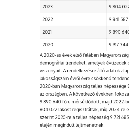
2023
9 804 022
2022
9 841 587 
2021
9 890 640 
2020
9 917 344 
A 2020-as évek első felében Magyarország 
demográfiai trendeket, amelyek évtizedek ó
viszonyait. A rendelkezésre álló adatok al
lakosságszám évről évre csökkenő tendenc
2020-ban Magyarország teljes népessége 9 9
az országban. A következő években fokoza
9 890 640 főre mérséklődött, majd 2022-be
804 022 lakost regisztráltak, míg 2024-re e
szerint 2025-re a teljes népesség 9 721 68
elején megindult lejtmenetnek.