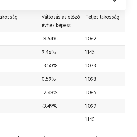
lakosság
Változás az előző
Teljes lakosság
évhez képest
-8.64%
1,062
9.46%
1,145
-3.50%
1,073
0.59%
1,098
-2.48%
1,086
-3.49%
1,099
–
1,145