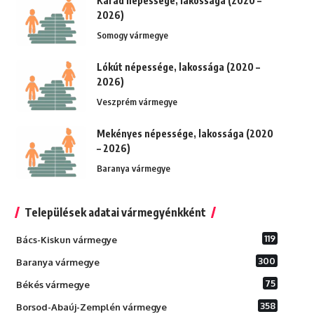
Karád népessége, lakossága (2020 –
2026)
Somogy vármegye
Lókút népessége, lakossága (2020 –
2026)
Veszprém vármegye
Mekényes népessége, lakossága (2020
– 2026)
Baranya vármegye
Települések adatai vármegyénkként
119
Bács-Kiskun vármegye
300
Baranya vármegye
75
Békés vármegye
358
Borsod-Abaúj-Zemplén vármegye