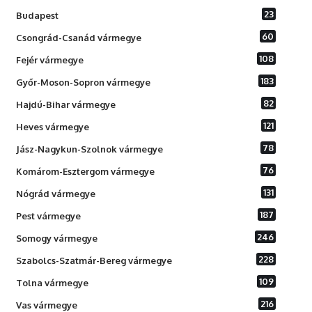
23
Budapest
60
Csongrád-Csanád vármegye
108
Fejér vármegye
183
Győr-Moson-Sopron vármegye
82
Hajdú-Bihar vármegye
121
Heves vármegye
78
Jász-Nagykun-Szolnok vármegye
76
Komárom-Esztergom vármegye
131
Nógrád vármegye
187
Pest vármegye
246
Somogy vármegye
228
Szabolcs-Szatmár-Bereg vármegye
109
Tolna vármegye
216
Vas vármegye