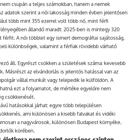
 nem csupán a teljes számokban, hanem a nemek
Az adatok szerint a női lakosság minden évben jelentősen
ul több mint 355 ezerrel volt több nő, mint férfi
 lényegében állandó maradt: 2025-ben is mintegy 320
 férfit. A női többlet egy ismert demográfiai sajátosság,
eli különbségek, valamint a férfiak rövidebb várható
ző áll. Egyrészt csökken a születések száma: kevesebb
. Másrészt az elvándorlás is jelentős hatással van az
polgár vállal munkát vagy telepedik le külföldön. A
hatná ezt a folyamatot, de mértéke egyelőre nem
ég csökkenését.
vú hatásokkal járhat: egyre több településen
ökkenés, ami különösen a kisebb falvakat és vidéki
uzamosan a nagyvárosok, különösen Budapest környéke,
ndorlók körében.
 életkora nem szerint országos szinten