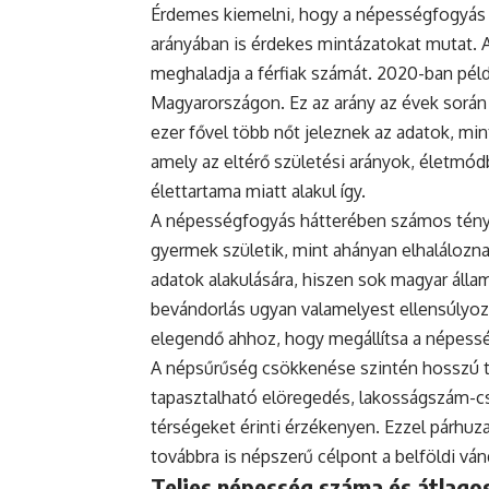
Érdemes kiemelni, hogy a népességfogyás
arányában is érdekes mintázatokat mutat. 
meghaladja a férfiak számát. 2020-ban példá
Magyarországon. Ez az arány az évek során
ezer fővel több nőt jeleznek az adatok, mint
amely az eltérő születési arányok, életmódb
élettartama miatt alakul így.
A népességfogyás hátterében számos ténye
gyermek születik, mint ahányan elhaláloznak
adatok alakulására, hiszen sok magyar állam
bevándorlás ugyan valamelyest ellensúlyoz
elegendő ahhoz, hogy megállítsa a népess
A népsűrűség csökkenése szintén hosszú tá
tapasztalható elöregedés, lakosságszám-cs
térségeket érinti érzékenyen. Ezzel párh
továbbra is népszerű célpont a belföldi vá
Teljes népesség száma és átlagos