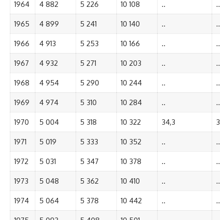
1964
4 882
5 226
10 108
..
..
1965
4 899
5 241
10 140
..
..
1966
4 913
5 253
10 166
..
..
1967
4 932
5 271
10 203
..
..
1968
4 954
5 290
10 244
..
..
1969
4 974
5 310
10 284
..
..
1970
5 004
5 318
10 322
34,3
3
1971
5 019
5 333
10 352
..
..
1972
5 031
5 347
10 378
..
..
1973
5 048
5 362
10 410
..
..
1974
5 064
5 378
10 442
..
..