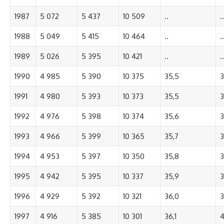
1987
5 072
5 437
10 509
..
..
1988
5 049
5 415
10 464
..
..
1989
5 026
5 395
10 421
..
..
1990
4 985
5 390
10 375
35,5
3
1991
4 980
5 393
10 373
35,5
3
1992
4 976
5 398
10 374
35,6
3
1993
4 966
5 399
10 365
35,7
3
1994
4 953
5 397
10 350
35,8
3
1995
4 942
5 395
10 337
35,9
3
1996
4 929
5 392
10 321
36,0
3
1997
4 916
5 385
10 301
36,1
4