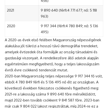
456)
2021
9 890 640 (férfi:4 771 677; nő: 5 118
963)
2020
9 917 344 (férfi:4 780 849; nő: 5 136
495)
A 2020-as évek első felében Magyarország népességének
alakulása jól tükrözi a hosszú távú demográfiai trendeket,
amelyek évtizedek óta formálják az ország társadalmi és
gazdasági viszonyait. A rendelkezésre álló adatok alapján
egyértelműen megfigyelhető, hogy a teljes lakosságszám
évről évre csökkenő tendenciát mutat.
2020-ban Magyarország teljes népessége 9 917 344 fő volt,
ebből 4 780 849 férfi és 5 136 495 nő élt az országban. A
következő években fokozatos csökkenés figyelhető meg:
2021-re a lakosság száma 9 890 640 főre mérséklődött,
majd 2022-ben tovább csökkent 9 841 587 főre. 2023-ban
már csak 9 804 022 lakost regisztráltak, míg 2024-re ez a