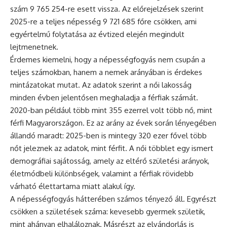
szám 9 765 254-re esett vissza. Az előrejelzések szerint
2025-re a teljes népesség 9 721 685 főre csökken, ami
egyértelmű folytatása az évtized elején megindult
lejtmenetnek.
Érdemes kiemelni, hogy a népességfogyás nem csupán a
teljes számokban, hanem a nemek arányában is érdekes
mintázatokat mutat. Az adatok szerint a női lakosság
minden évben jelentősen meghaladja a férfiak számát.
2020-ban például több mint 355 ezerrel volt több nő, mint
férfi Magyarországon. Ez az arány az évek során lényegében
állandó maradt: 2025-ben is mintegy 320 ezer fővel több
nőt jeleznek az adatok, mint férfit. A női többlet egy ismert
demográfiai sajátosság, amely az eltérő születési arányok,
életmódbeli különbségek, valamint a férfiak rövidebb
várható élettartama miatt alakul így.
A népességfogyás hátterében számos tényező áll. Egyrészt
csökken a születések száma: kevesebb gyermek születik,
mint ahányan elhaláloznak. Másrészt az elvándorlás is