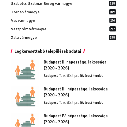
Szabolcs-Szatmár-Bereg vármegye
228
Tolna vármegye
109
Vas vármegye
216
Veszprém vármegye
217
Zala vármegye
258
Legkeresettebb települések adatai
Budapest II. népessége, lakossága
(2020 – 2026)
Budapest
Település típus:
fővárosi kerület
Budapest III. népessége, lakossága
(2020 – 2026)
Budapest
Település típus:
fővárosi kerület
Budapest IV. népessége, lakossága
(2020 – 2026)