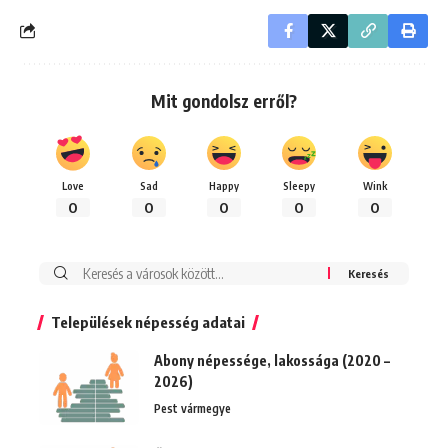
Mit gondolsz erről?
Love
Sad
Happy
Sleepy
Wink
0
0
0
0
0
Keresés:
Települések népesség adatai
Abony népessége, lakossága (2020 –
2026)
Pest vármegye