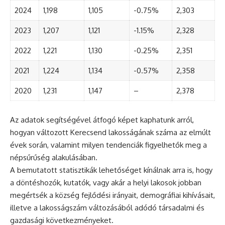
2024
1,198
1,105
-0.75%
2,303
2023
1,207
1,121
-1.15%
2,328
2022
1,221
1,130
-0.25%
2,351
2021
1,224
1,134
-0.57%
2,358
2020
1,231
1,147
–
2,378
Az adatok segítségével átfogó képet kaphatunk arról,
hogyan változott Kerecsend lakosságának száma az elmúlt
évek során, valamint milyen tendenciák figyelhetők meg a
népsűrűség alakulásában.
A bemutatott statisztikák lehetőséget kínálnak arra is, hogy
a döntéshozók, kutatók, vagy akár a helyi lakosok jobban
megértsék a község fejlődési irányait, demográfiai kihívásait,
illetve a lakosságszám változásából adódó társadalmi és
gazdasági következményeket.