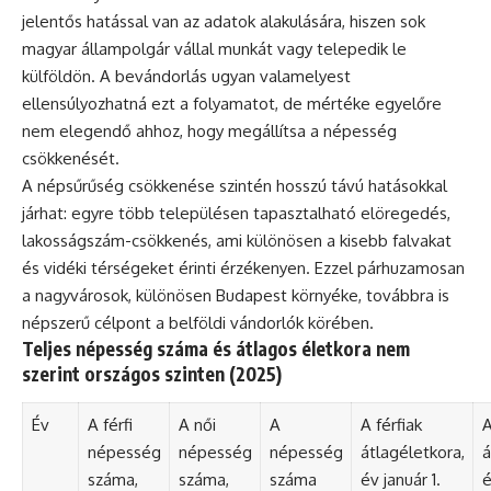
jelentős hatással van az adatok alakulására, hiszen sok
magyar állampolgár vállal munkát vagy telepedik le
külföldön. A bevándorlás ugyan valamelyest
ellensúlyozhatná ezt a folyamatot, de mértéke egyelőre
nem elegendő ahhoz, hogy megállítsa a népesség
csökkenését.
A népsűrűség csökkenése szintén hosszú távú hatásokkal
járhat: egyre több településen tapasztalható elöregedés,
lakosságszám-csökkenés, ami különösen a kisebb falvakat
és vidéki térségeket érinti érzékenyen. Ezzel párhuzamosan
a nagyvárosok, különösen Budapest környéke, továbbra is
népszerű célpont a belföldi vándorlók körében.
Teljes népesség száma és átlagos életkora nem
szerint országos szinten (2025)
Év
A férfi
A női
A
A férfiak
A
népesség
népesség
népesség
átlagéletkora,
á
száma,
száma,
száma
év január 1.
é