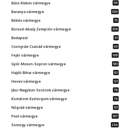
Bács-Kiskun vármegye
119
Baranya vármegye
300
Békés vármegye
75
Borsod-Abaúj-Zemplén vármegye
358
Budapest
23
Csongrád-Csanád vármegye
60
Fejér vármegye
108
Győr-Moson-Sopron vármegye
183
Hajdú-Bihar vármegye
82
Heves vármegye
121
Jász-Nagykun-Szolnok vármegye
78
Komárom-Esztergom vármegye
76
Nógrád vármegye
131
Pest vármegye
187
Somogy vármegye
246