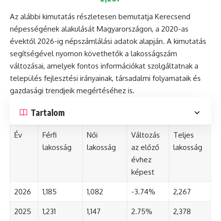
Az alábbi kimutatás részletesen bemutatja Kerecsend
népességének alakulását Magyarországon, a 2020-as
évektől 2026-ig népszámlálási adatok alapján. A kimutatás
segítségével nyomon követhetők a lakosságszám
változásai, amelyek fontos információkat szolgáltatnak a
település fejlesztési irányainak, társadalmi folyamataik és
gazdasági trendjeik megértéséhez is.
Tartalom
Év
Férfi
Női
Változás
Teljes
lakosság
lakosság
az előző
lakosság
évhez
képest
2026
1,185
1,082
-3.74%
2,267
2025
1,231
1,147
2.75%
2,378