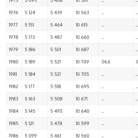
1975
5 093
5 408
10 501
..
..
1976
5 124
5 439
10 563
..
..
1977
5 151
5 464
10 615
..
..
1978
5 173
5 487
10 660
..
..
1979
5 186
5 501
10 687
..
..
1980
5 189
5 521
10 709
34,6
3
1981
5 184
5 521
10 705
..
..
1982
5 177
5 518
10 695
..
..
1983
5 163
5 508
10 671
..
..
1984
5 145
5 495
10 640
..
..
1985
5 121
5 478
10 599
..
..
1986
5 099
5 461
10 560
..
..