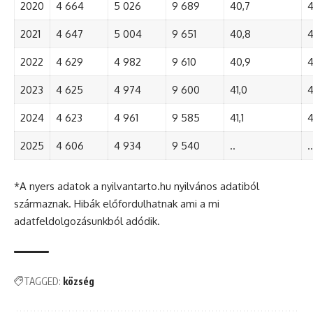
2020
4 664
5 026
9 689
40,7
4
2021
4 647
5 004
9 651
40,8
4
2022
4 629
4 982
9 610
40,9
4
2023
4 625
4 974
9 600
41,0
4
2024
4 623
4 961
9 585
41,1
4
2025
4 606
4 934
9 540
..
..
*A nyers adatok a nyilvantarto.hu nyilvános adatiból
származnak. Hibák előfordulhatnak ami a mi
adatfeldolgozásunkból adódik.
TAGGED:
község