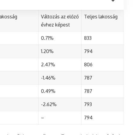
lakosság
Változás az előző
Teljes lakosság
évhez képest
0.71%
833
1.20%
794
2.47%
806
-1.46%
787
0.49%
787
-2.62%
793
–
794