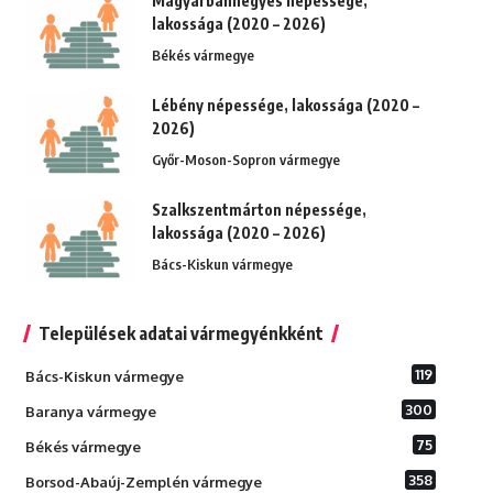
Magyarbánhegyes népessége,
lakossága (2020 – 2026)
Békés vármegye
Lébény népessége, lakossága (2020 –
2026)
Győr-Moson-Sopron vármegye
Szalkszentmárton népessége,
lakossága (2020 – 2026)
Bács-Kiskun vármegye
Települések adatai vármegyénkként
119
Bács-Kiskun vármegye
300
Baranya vármegye
75
Békés vármegye
358
Borsod-Abaúj-Zemplén vármegye