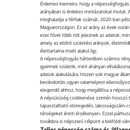
Érdemes kiemelni, hogy a népességfogyás
arányában is érdekes mintázatokat mutat. 
meghaladja a férfiak számát. 2020-ban példá
Magyarországon. Ez az arány az évek során
ezer fővel több nőt jeleznek az adatok, mint
amely az eltérő születési arányok, életmódb
élettartama miatt alakul így.
A népességfogyás hátterében számos ténye
gyermek születik, mint ahányan elhaláloznak
adatok alakulására, hiszen sok magyar állam
bevándorlás ugyan valamelyest ellensúlyoz
elegendő ahhoz, hogy megállítsa a népess
A népsűrűség csökkenése szintén hosszú tá
tapasztalható elöregedés, lakosságszám-cs
térségeket érinti érzékenyen. Ezzel párh
továbbra is népszerű célpont a belföldi vá
Teljes népesség száma és átlagos