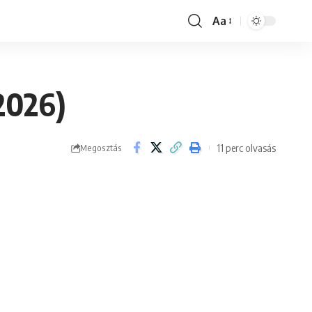
Aa
Font
Resizer
2026)
11 perc olvasás
Megosztás