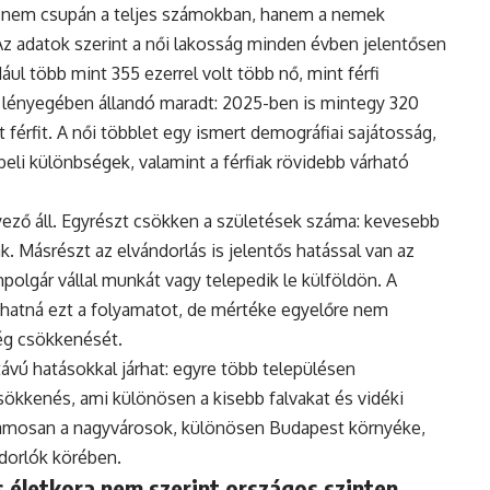
 nem csupán a teljes számokban, hanem a nemek
Az adatok szerint a női lakosság minden évben jelentősen
ul több mint 355 ezerrel volt több nő, mint férfi
 lényegében állandó maradt: 2025-ben is mintegy 320
 férfit. A női többlet egy ismert demográfiai sajátosság,
eli különbségek, valamint a férfiak rövidebb várható
ző áll. Egyrészt csökken a születések száma: kevesebb
. Másrészt az elvándorlás is jelentős hatással van az
polgár vállal munkát vagy telepedik le külföldön. A
hatná ezt a folyamatot, de mértéke egyelőre nem
ég csökkenését.
vú hatásokkal járhat: egyre több településen
ökkenés, ami különösen a kisebb falvakat és vidéki
uzamosan a nagyvárosok, különösen Budapest környéke,
ndorlók körében.
 életkora nem szerint országos szinten