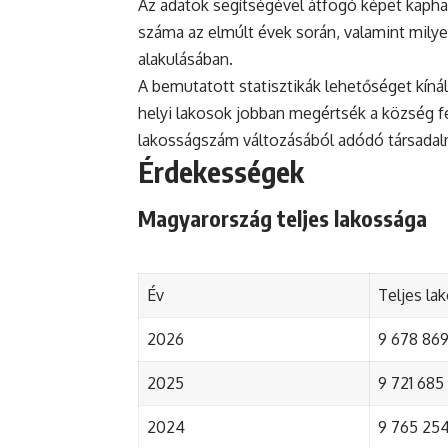
Az adatok segítségével átfogó képet kapha
száma az elmúlt évek során, valamint mily
alakulásában.
A bemutatott statisztikák lehetőséget kínál
helyi lakosok jobban megértsék a község fejl
lakosságszám változásából adódó társada
Érdekességek
Magyarország teljes lakossága
Év
Teljes la
2026
9 678 869 
2025
9 721 685 
2024
9 765 254 