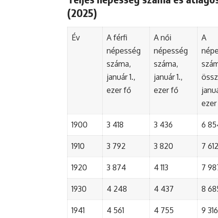
(2025)
Év
A férfi
A női
A
népesség
népesség
nép
száma,
száma,
szá
január 1.,
január 1.,
össz
ezer fő
ezer fő
januá
ezer
1900
3 418
3 436
6 85
1910
3 792
3 820
7 61
1920
3 874
4 113
7 98
1930
4 248
4 437
8 68
1941
4 561
4 755
9 316