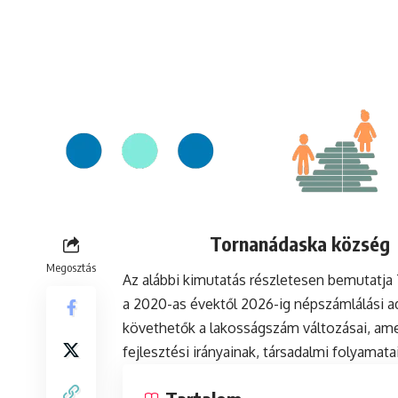
Tornanádaska község l
Megosztás
Az alábbi kimutatás részletesen bemutatj
a 2020-as évektől 2026-ig népszámlálási a
követhetők a lakosságszám változásai, ame
fejlesztési irányainak, társadalmi folyamat