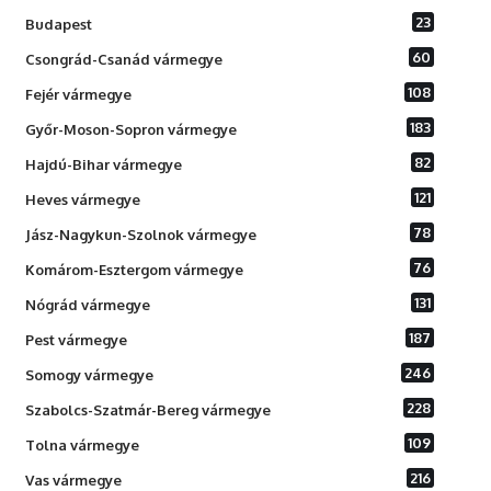
23
Budapest
60
Csongrád-Csanád vármegye
108
Fejér vármegye
183
Győr-Moson-Sopron vármegye
82
Hajdú-Bihar vármegye
121
Heves vármegye
78
Jász-Nagykun-Szolnok vármegye
76
Komárom-Esztergom vármegye
131
Nógrád vármegye
187
Pest vármegye
246
Somogy vármegye
228
Szabolcs-Szatmár-Bereg vármegye
109
Tolna vármegye
216
Vas vármegye