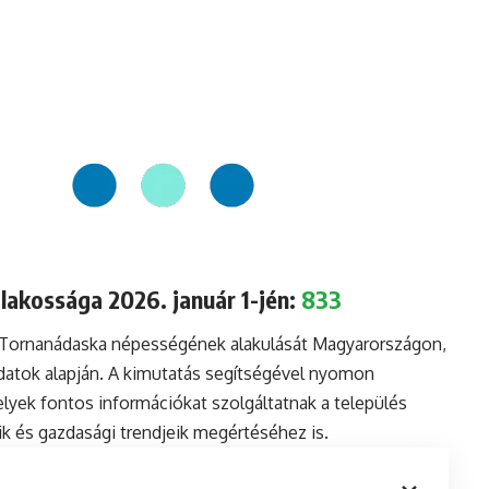
akossága 2026. január 1-jén:
833
a Tornanádaska népességének alakulását Magyarországon,
datok alapján. A kimutatás segítségével nyomon
lyek fontos információkat szolgáltatnak a település
aik és gazdasági trendjeik megértéséhez is.