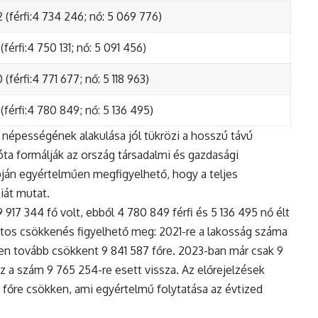
 (férfi:4 734 246; nő: 5 069 776)
(férfi:4 750 131; nő: 5 091 456)
(férfi:4 771 677; nő: 5 118 963)
(férfi:4 780 849; nő: 5 136 495)
népességének alakulása jól tükrözi a hosszú távú
ta formálják az ország társadalmi és gazdasági
apján egyértelműen megfigyelhető, hogy a teljes
iát mutat.
17 344 fő volt, ebből 4 780 849 férfi és 5 136 495 nő élt
tos csökkenés figyelhető meg: 2021-re a lakosság száma
n tovább csökkent 9 841 587 főre. 2023-ban már csak 9
z a szám 9 765 254-re esett vissza. Az előrejelzések
5 főre csökken, ami egyértelmű folytatása az évtized