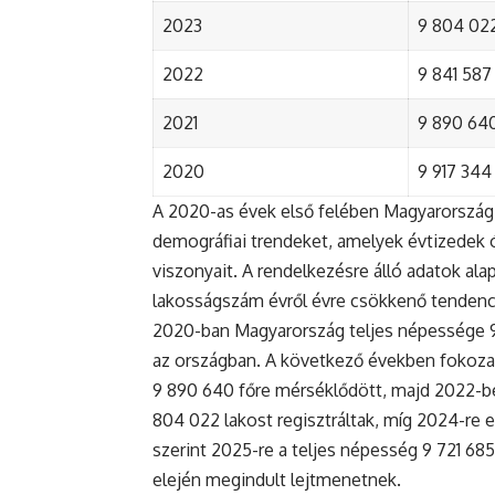
2023
9 804 022
2022
9 841 587 
2021
9 890 640 
2020
9 917 344 
A 2020-as évek első felében Magyarország 
demográfiai trendeket, amelyek évtizedek ó
viszonyait. A rendelkezésre álló adatok al
lakosságszám évről évre csökkenő tendenc
2020-ban Magyarország teljes népessége 9 9
az országban. A következő években fokoza
9 890 640 főre mérséklődött, majd 2022-be
804 022 lakost regisztráltak, míg 2024-re e
szerint 2025-re a teljes népesség 9 721 68
elején megindult lejtmenetnek.