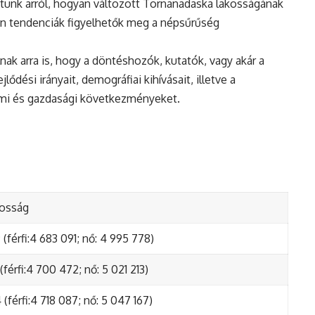
tunk arról, hogyan változott Tornanadaska lakosságának
en tendenciák figyelhetők meg a népsűrűség
nak arra is, hogy a döntéshozók, kutatók, vagy akár a
ődési irányait, demográfiai kihívásait, illetve a
lmi és gazdasági következményeket.
kosság
(férfi:4 683 091; nő: 4 995 778)
(férfi:4 700 472; nő: 5 021 213)
(férfi:4 718 087; nő: 5 047 167)