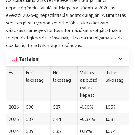
Az alábbi kimutatás részletesen bemutatja Tabdi
népességének alakulását Magyarországon, a 2020-as
évektől 2026-ig népszámlálási adatok alapján. A kimutatás
segítségével nyomon követhetők a lakosságszám
változásai, amelyek fontos információkat szolgáltatnak a
település fejlesztési irányainak, társadalmi folyamataik és
gazdasági trendjeik megértéséhez is.
Tartalom
Év
Férfi
Női
Változás
Teljes
lakosság
lakosság
az előző
lakosság
évhez
képest
2026
530
527
-1.30%
1,057
2025
537
544
-0.37%
1,081
2024
539
535
0.19%
1,074