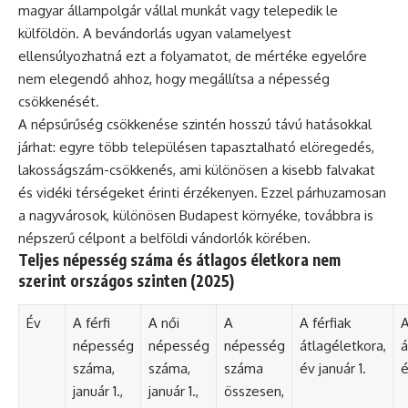
magyar állampolgár vállal munkát vagy telepedik le
külföldön. A bevándorlás ugyan valamelyest
ellensúlyozhatná ezt a folyamatot, de mértéke egyelőre
nem elegendő ahhoz, hogy megállítsa a népesség
csökkenését.
A népsűrűség csökkenése szintén hosszú távú hatásokkal
járhat: egyre több településen tapasztalható elöregedés,
lakosságszám-csökkenés, ami különösen a kisebb falvakat
és vidéki térségeket érinti érzékenyen. Ezzel párhuzamosan
a nagyvárosok, különösen Budapest környéke, továbbra is
népszerű célpont a belföldi vándorlók körében.
Teljes népesség száma és átlagos életkora nem
szerint országos szinten (2025)
Év
A férfi
A női
A
A férfiak
A
népesség
népesség
népesség
átlagéletkora,
á
száma,
száma,
száma
év január 1.
é
január 1.,
január 1.,
összesen,