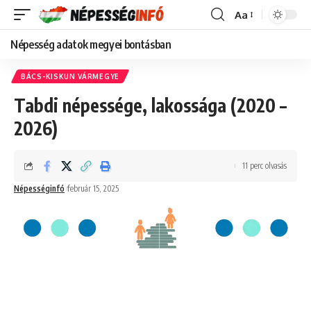
Aa
Font
Resizer
Népesség adatok megyei bontásban
BÁCS-KISKUN VÁRMEGYE
Tabdi népessége, lakossága (2020 –
2026)
11 perc olvasás
Népességinfó
február 15, 2025