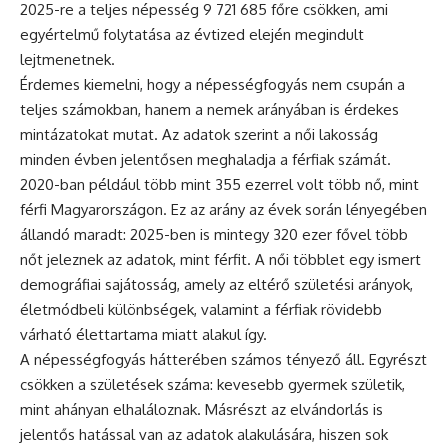
2025-re a teljes népesség 9 721 685 főre csökken, ami
egyértelmű folytatása az évtized elején megindult
lejtmenetnek.
Érdemes kiemelni, hogy a népességfogyás nem csupán a
teljes számokban, hanem a nemek arányában is érdekes
mintázatokat mutat. Az adatok szerint a női lakosság
minden évben jelentősen meghaladja a férfiak számát.
2020-ban például több mint 355 ezerrel volt több nő, mint
férfi Magyarországon. Ez az arány az évek során lényegében
állandó maradt: 2025-ben is mintegy 320 ezer fővel több
nőt jeleznek az adatok, mint férfit. A női többlet egy ismert
demográfiai sajátosság, amely az eltérő születési arányok,
életmódbeli különbségek, valamint a férfiak rövidebb
várható élettartama miatt alakul így.
A népességfogyás hátterében számos tényező áll. Egyrészt
csökken a születések száma: kevesebb gyermek születik,
mint ahányan elhaláloznak. Másrészt az elvándorlás is
jelentős hatással van az adatok alakulására, hiszen sok