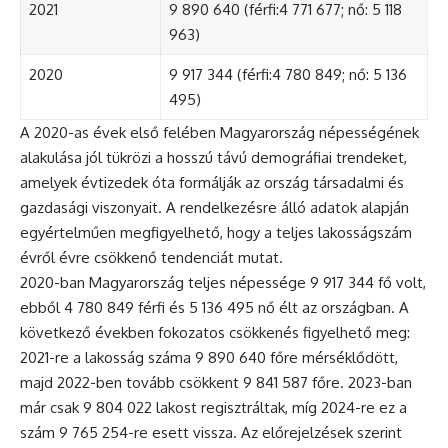
2021
9 890 640 (férfi:4 771 677; nő: 5 118
963)
2020
9 917 344 (férfi:4 780 849; nő: 5 136
495)
A 2020-as évek első felében Magyarország népességének
alakulása jól tükrözi a hosszú távú demográfiai trendeket,
amelyek évtizedek óta formálják az ország társadalmi és
gazdasági viszonyait. A rendelkezésre álló adatok alapján
egyértelműen megfigyelhető, hogy a teljes lakosságszám
évről évre csökkenő tendenciát mutat.
2020-ban Magyarország teljes népessége 9 917 344 fő volt,
ebből 4 780 849 férfi és 5 136 495 nő élt az országban. A
következő években fokozatos csökkenés figyelhető meg:
2021-re a lakosság száma 9 890 640 főre mérséklődött,
majd 2022-ben tovább csökkent 9 841 587 főre. 2023-ban
már csak 9 804 022 lakost regisztráltak, míg 2024-re ez a
szám 9 765 254-re esett vissza. Az előrejelzések szerint