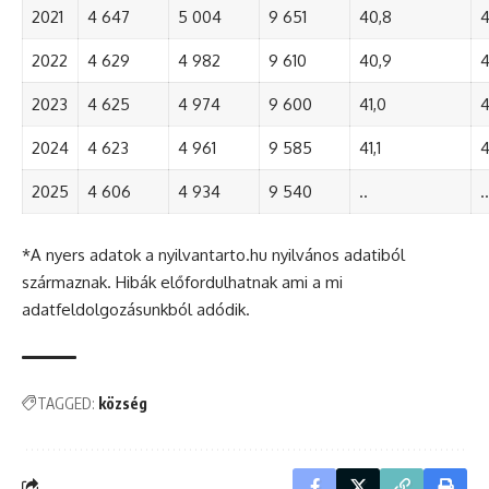
2021
4 647
5 004
9 651
40,8
4
2022
4 629
4 982
9 610
40,9
4
2023
4 625
4 974
9 600
41,0
4
2024
4 623
4 961
9 585
41,1
4
2025
4 606
4 934
9 540
..
..
*A nyers adatok a nyilvantarto.hu nyilvános adatiból
származnak. Hibák előfordulhatnak ami a mi
adatfeldolgozásunkból adódik.
TAGGED:
község