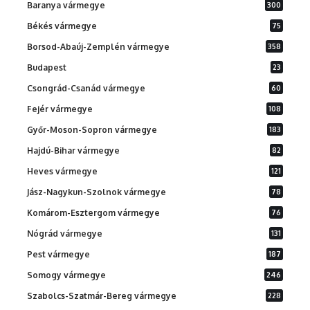
Baranya vármegye
300
Békés vármegye
75
Borsod-Abaúj-Zemplén vármegye
358
Budapest
23
Csongrád-Csanád vármegye
60
Fejér vármegye
108
Győr-Moson-Sopron vármegye
183
Hajdú-Bihar vármegye
82
Heves vármegye
121
Jász-Nagykun-Szolnok vármegye
78
Komárom-Esztergom vármegye
76
Nógrád vármegye
131
Pest vármegye
187
Somogy vármegye
246
Szabolcs-Szatmár-Bereg vármegye
228