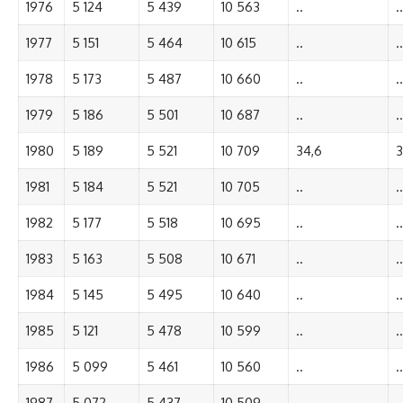
1976
5 124
5 439
10 563
..
..
1977
5 151
5 464
10 615
..
..
1978
5 173
5 487
10 660
..
..
1979
5 186
5 501
10 687
..
..
1980
5 189
5 521
10 709
34,6
3
1981
5 184
5 521
10 705
..
..
1982
5 177
5 518
10 695
..
..
1983
5 163
5 508
10 671
..
..
1984
5 145
5 495
10 640
..
..
1985
5 121
5 478
10 599
..
..
1986
5 099
5 461
10 560
..
..
1987
5 072
5 437
10 509
..
..