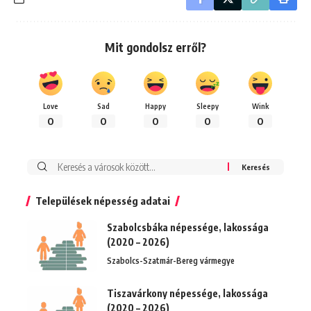
Mit gondolsz erről?
Love
Sad
Happy
Sleepy
Wink
0
0
0
0
0
Keresés:
Települések népesség adatai
Szabolcsbáka népessége, lakossága
(2020 – 2026)
Szabolcs-Szatmár-Bereg vármegye
Tiszavárkony népessége, lakossága
(2020 – 2026)