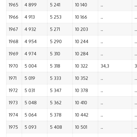
1965
4 899
5 241
10 140
..
..
1966
4 913
5 253
10 166
..
..
1967
4 932
5 271
10 203
..
..
1968
4 954
5 290
10 244
..
..
1969
4 974
5 310
10 284
..
..
1970
5 004
5 318
10 322
34,3
3
1971
5 019
5 333
10 352
..
..
1972
5 031
5 347
10 378
..
..
1973
5 048
5 362
10 410
..
..
1974
5 064
5 378
10 442
..
..
1975
5 093
5 408
10 501
..
..