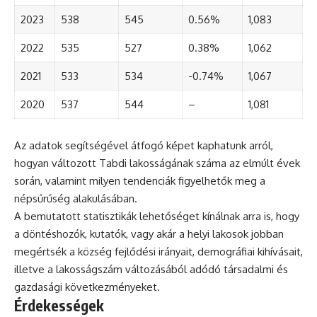
2023
538
545
0.56%
1,083
2022
535
527
0.38%
1,062
2021
533
534
-0.74%
1,067
2020
537
544
–
1,081
Az adatok segítségével átfogó képet kaphatunk arról,
hogyan változott Tabdi lakosságának száma az elmúlt évek
során, valamint milyen tendenciák figyelhetők meg a
népsűrűség alakulásában.
A bemutatott statisztikák lehetőséget kínálnak arra is, hogy
a döntéshozók, kutatók, vagy akár a helyi lakosok jobban
megértsék a község fejlődési irányait, demográfiai kihívásait,
illetve a lakosságszám változásából adódó társadalmi és
gazdasági következményeket.
Érdekességek