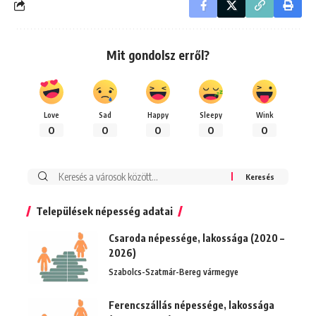
Mit gondolsz erről?
Love
Sad
Happy
Sleepy
Wink
0
0
0
0
0
Keresés:
Települések népesség adatai
Csaroda népessége, lakossága (2020 –
2026)
Szabolcs-Szatmár-Bereg vármegye
Ferencszállás népessége, lakossága