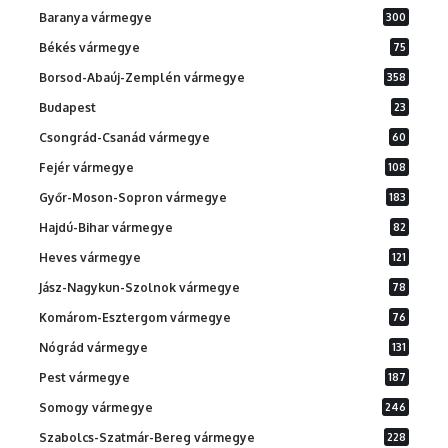
Baranya vármegye
300
Békés vármegye
75
Borsod-Abaúj-Zemplén vármegye
358
Budapest
23
Csongrád-Csanád vármegye
60
Fejér vármegye
108
Győr-Moson-Sopron vármegye
183
Hajdú-Bihar vármegye
82
Heves vármegye
121
Jász-Nagykun-Szolnok vármegye
78
Komárom-Esztergom vármegye
76
Nógrád vármegye
131
Pest vármegye
187
Somogy vármegye
246
Szabolcs-Szatmár-Bereg vármegye
228