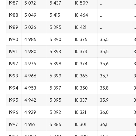
1987
5 072
5 437
10 509
..
..
1988
5 049
5 415
10 464
..
..
1989
5 026
5 395
10 421
..
..
1990
4 985
5 390
10 375
35,5
3
1991
4 980
5 393
10 373
35,5
3
1992
4 976
5 398
10 374
35,6
3
1993
4 966
5 399
10 365
35,7
3
1994
4 953
5 397
10 350
35,8
3
1995
4 942
5 395
10 337
35,9
3
1996
4 929
5 392
10 321
36,0
3
1997
4 916
5 385
10 301
36,1
4