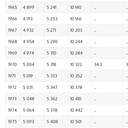
1965
4 899
5 241
10 140
..
..
1966
4 913
5 253
10 166
..
..
1967
4 932
5 271
10 203
..
..
1968
4 954
5 290
10 244
..
..
1969
4 974
5 310
10 284
..
..
1970
5 004
5 318
10 322
34,3
3
1971
5 019
5 333
10 352
..
..
1972
5 031
5 347
10 378
..
..
1973
5 048
5 362
10 410
..
..
1974
5 064
5 378
10 442
..
..
1975
5 093
5 408
10 501
..
..