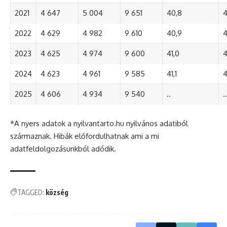
2021
4 647
5 004
9 651
40,8
4
2022
4 629
4 982
9 610
40,9
4
2023
4 625
4 974
9 600
41,0
4
2024
4 623
4 961
9 585
41,1
4
2025
4 606
4 934
9 540
..
..
*A nyers adatok a nyilvantarto.hu nyilvános adatiból
származnak. Hibák előfordulhatnak ami a mi
adatfeldolgozásunkból adódik.
TAGGED:
község