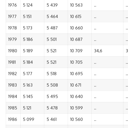
1976
5 124
5 439
10 563
..
..
1977
5 151
5 464
10 615
..
..
1978
5 173
5 487
10 660
..
..
1979
5 186
5 501
10 687
..
..
1980
5 189
5 521
10 709
34,6
3
1981
5 184
5 521
10 705
..
..
1982
5 177
5 518
10 695
..
..
1983
5 163
5 508
10 671
..
..
1984
5 145
5 495
10 640
..
..
1985
5 121
5 478
10 599
..
..
1986
5 099
5 461
10 560
..
..