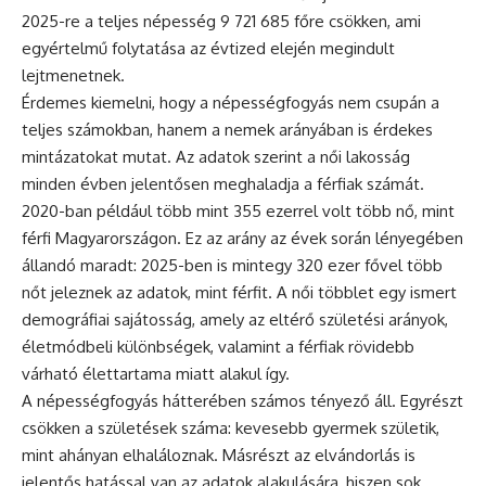
2025-re a teljes népesség 9 721 685 főre csökken, ami
egyértelmű folytatása az évtized elején megindult
lejtmenetnek.
Érdemes kiemelni, hogy a népességfogyás nem csupán a
teljes számokban, hanem a nemek arányában is érdekes
mintázatokat mutat. Az adatok szerint a női lakosság
minden évben jelentősen meghaladja a férfiak számát.
2020-ban például több mint 355 ezerrel volt több nő, mint
férfi Magyarországon. Ez az arány az évek során lényegében
állandó maradt: 2025-ben is mintegy 320 ezer fővel több
nőt jeleznek az adatok, mint férfit. A női többlet egy ismert
demográfiai sajátosság, amely az eltérő születési arányok,
életmódbeli különbségek, valamint a férfiak rövidebb
várható élettartama miatt alakul így.
A népességfogyás hátterében számos tényező áll. Egyrészt
csökken a születések száma: kevesebb gyermek születik,
mint ahányan elhaláloznak. Másrészt az elvándorlás is
jelentős hatással van az adatok alakulására, hiszen sok