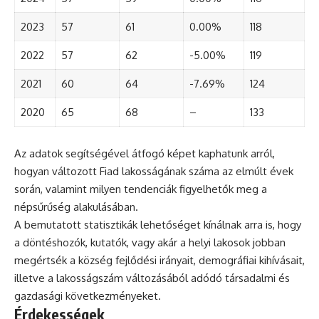
2023
57
61
0.00%
118
2022
57
62
-5.00%
119
2021
60
64
-7.69%
124
2020
65
68
–
133
Az adatok segítségével átfogó képet kaphatunk arról,
hogyan változott Fiad lakosságának száma az elmúlt évek
során, valamint milyen tendenciák figyelhetők meg a
népsűrűség alakulásában.
A bemutatott statisztikák lehetőséget kínálnak arra is, hogy
a döntéshozók, kutatók, vagy akár a helyi lakosok jobban
megértsék a község fejlődési irányait, demográfiai kihívásait,
illetve a lakosságszám változásából adódó társadalmi és
gazdasági következményeket.
Érdekességek