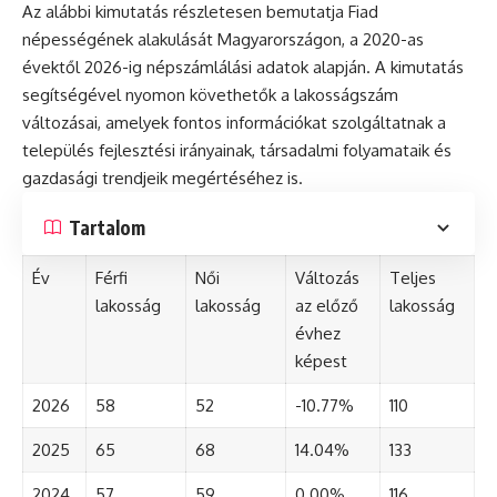
Az alábbi kimutatás részletesen bemutatja Fiad
népességének alakulását Magyarországon, a 2020-as
évektől 2026-ig népszámlálási adatok alapján. A kimutatás
segítségével nyomon követhetők a lakosságszám
változásai, amelyek fontos információkat szolgáltatnak a
település fejlesztési irányainak, társadalmi folyamataik és
gazdasági trendjeik megértéséhez is.
Tartalom
Év
Férfi
Női
Változás
Teljes
lakosság
lakosság
az előző
lakosság
évhez
képest
2026
58
52
-10.77%
110
2025
65
68
14.04%
133
2024
57
59
0.00%
116