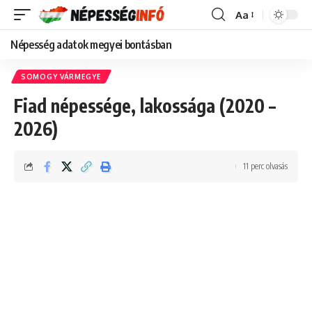
Aa
Font
Resizer
Népesség adatok megyei bontásban
SOMOGY VÁRMEGYE
Fiad népessége, lakossága (2020 –
2026)
11 perc olvasás