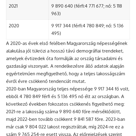
2021
9 890 640 (férfi:4 771 677; nő: 5 118
963)
2020
9 917 344 (férfi:4 780 849; nő: 5 136
495)
A 2020-as évek első felében Magyarország népességének
alakulása jól tükrözi a hosszú távú demográfiai trendeket,
amelyek évtizedek óta formálják az ország társadalmi és
gazdasági viszonyait. A rendelkezésre álló adatok alapján
egyértelműen megfigyelhető, hogy a teljes lakosságszám
évről évre csökkenő tendenciát mutat.
2020-ban Magyarország teljes népessége 9 917 344 fő volt,
ebből 4 780 849 férfi és 5 136 495 nő élt az országban. A
következő években fokozatos csökkenés figyelhető meg:
2021-re a lakosság száma 9 890 640 főre mérséklődött,
majd 2022-ben tovább csökkent 9 841 587 főre. 2023-ban
már csak 9 804 022 lakost regisztráltak, míg 2024-re ez a
szám 9 765 254-re esett vissza. Az előrejelzések szerint