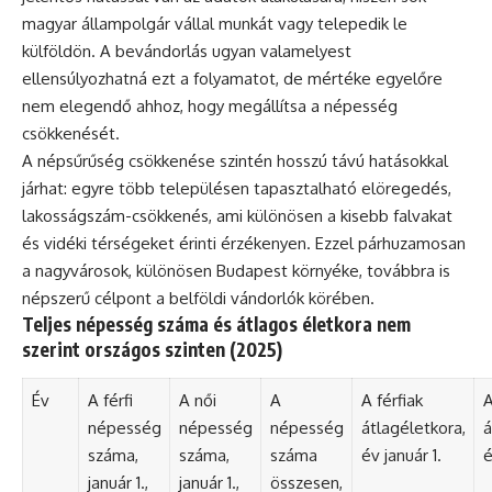
magyar állampolgár vállal munkát vagy telepedik le
külföldön. A bevándorlás ugyan valamelyest
ellensúlyozhatná ezt a folyamatot, de mértéke egyelőre
nem elegendő ahhoz, hogy megállítsa a népesség
csökkenését.
A népsűrűség csökkenése szintén hosszú távú hatásokkal
járhat: egyre több településen tapasztalható elöregedés,
lakosságszám-csökkenés, ami különösen a kisebb falvakat
és vidéki térségeket érinti érzékenyen. Ezzel párhuzamosan
a nagyvárosok, különösen Budapest környéke, továbbra is
népszerű célpont a belföldi vándorlók körében.
Teljes népesség száma és átlagos életkora nem
szerint országos szinten (2025)
Év
A férfi
A női
A
A férfiak
A
népesség
népesség
népesség
átlagéletkora,
á
száma,
száma,
száma
év január 1.
é
január 1.,
január 1.,
összesen,