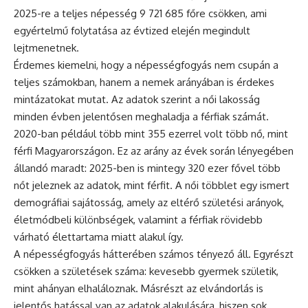
2025-re a teljes népesség 9 721 685 főre csökken, ami
egyértelmű folytatása az évtized elején megindult
lejtmenetnek.
Érdemes kiemelni, hogy a népességfogyás nem csupán a
teljes számokban, hanem a nemek arányában is érdekes
mintázatokat mutat. Az adatok szerint a női lakosság
minden évben jelentősen meghaladja a férfiak számát.
2020-ban például több mint 355 ezerrel volt több nő, mint
férfi Magyarországon. Ez az arány az évek során lényegében
állandó maradt: 2025-ben is mintegy 320 ezer fővel több
nőt jeleznek az adatok, mint férfit. A női többlet egy ismert
demográfiai sajátosság, amely az eltérő születési arányok,
életmódbeli különbségek, valamint a férfiak rövidebb
várható élettartama miatt alakul így.
A népességfogyás hátterében számos tényező áll. Egyrészt
csökken a születések száma: kevesebb gyermek születik,
mint ahányan elhaláloznak. Másrészt az elvándorlás is
jelentős hatással van az adatok alakulására, hiszen sok