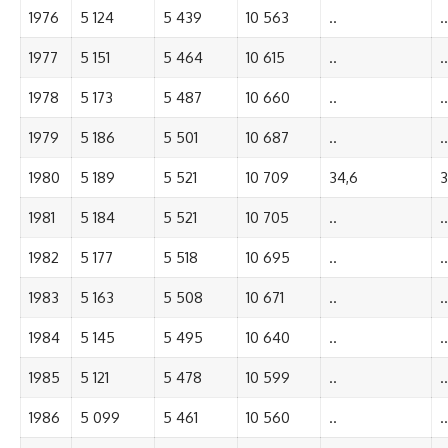
1976
5 124
5 439
10 563
..
..
1977
5 151
5 464
10 615
..
..
1978
5 173
5 487
10 660
..
..
1979
5 186
5 501
10 687
..
..
1980
5 189
5 521
10 709
34,6
3
1981
5 184
5 521
10 705
..
..
1982
5 177
5 518
10 695
..
..
1983
5 163
5 508
10 671
..
..
1984
5 145
5 495
10 640
..
..
1985
5 121
5 478
10 599
..
..
1986
5 099
5 461
10 560
..
..