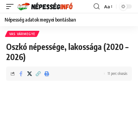
Aa
Font
Resizer
Népesség adatok megyei bontásban
VAS VÁRMEGYE
Oszkó népessége, lakossága (2020 –
2026)
11 perc olvasás