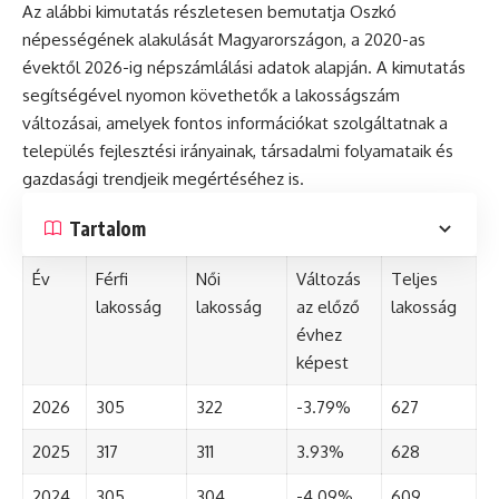
Az alábbi kimutatás részletesen bemutatja Oszkó
népességének alakulását Magyarországon, a 2020-as
évektől 2026-ig népszámlálási adatok alapján. A kimutatás
segítségével nyomon követhetők a lakosságszám
változásai, amelyek fontos információkat szolgáltatnak a
település fejlesztési irányainak, társadalmi folyamataik és
gazdasági trendjeik megértéséhez is.
Tartalom
Év
Férfi
Női
Változás
Teljes
lakosság
lakosság
az előző
lakosság
évhez
képest
2026
305
322
-3.79%
627
2025
317
311
3.93%
628
2024
305
304
-4.09%
609