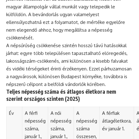
magyar állampolgár vállal munkát vagy telepedik le
külföldön. A bevándorlás ugyan valamelyest
ellensúlyozhatná ezt a folyamatot, de mértéke egyelőre
nem elegendő ahhoz, hogy megállítsa a népesség
csökkenését.
A népsűrűség csökkenése szintén hosszú távú hatásokkal
járhat: egyre több településen tapasztalható elöregedés,
lakosságszám-csökkenés, ami különösen a kisebb falvakat
és vidéki térségeket érinti érzékenyen. Ezzel párhuzamosan
a nagyvárosok, különösen Budapest környéke, továbbra is
népszerű célpont a belföldi vándorlók körében.
Teljes népesség száma és átlagos életkora nem
szerint országos szinten (2025)
Év
A férfi
A női
A
A férfiak
A
népesség
népesség
népesség
átlagéletkora,
á
száma,
száma,
száma
év január 1.
é
január 1.,
január 1.,
összesen,