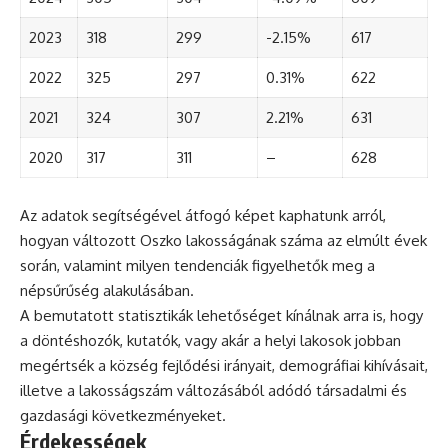
2023
318
299
-2.15%
617
2022
325
297
0.31%
622
2021
324
307
2.21%
631
2020
317
311
–
628
Az adatok segítségével átfogó képet kaphatunk arról,
hogyan változott Oszko lakosságának száma az elmúlt évek
során, valamint milyen tendenciák figyelhetők meg a
népsűrűség alakulásában.
A bemutatott statisztikák lehetőséget kínálnak arra is, hogy
a döntéshozók, kutatók, vagy akár a helyi lakosok jobban
megértsék a község fejlődési irányait, demográfiai kihívásait,
illetve a lakosságszám változásából adódó társadalmi és
gazdasági következményeket.
Érdekességek