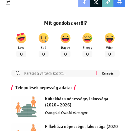
Mit gondolsz erről?
Love
Sad
Happy
Sleepy
Wink
0
0
0
0
0
Keresés:
Települések népesség adatai
Kübekháza népessége, lakossága
(2020 – 2026)
Csongrád-Csanád vármegye
Filkeháza népessége, lakossága (2020