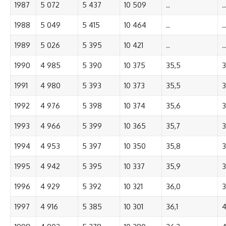
1987
5 072
5 437
10 509
..
..
1988
5 049
5 415
10 464
..
..
1989
5 026
5 395
10 421
..
..
1990
4 985
5 390
10 375
35,5
3
1991
4 980
5 393
10 373
35,5
3
1992
4 976
5 398
10 374
35,6
3
1993
4 966
5 399
10 365
35,7
3
1994
4 953
5 397
10 350
35,8
3
1995
4 942
5 395
10 337
35,9
3
1996
4 929
5 392
10 321
36,0
3
1997
4 916
5 385
10 301
36,1
4