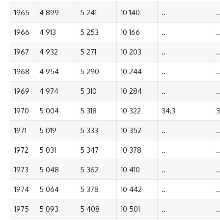
1965
4 899
5 241
10 140
..
..
1966
4 913
5 253
10 166
..
..
1967
4 932
5 271
10 203
..
..
1968
4 954
5 290
10 244
..
..
1969
4 974
5 310
10 284
..
..
1970
5 004
5 318
10 322
34,3
3
1971
5 019
5 333
10 352
..
..
1972
5 031
5 347
10 378
..
..
1973
5 048
5 362
10 410
..
..
1974
5 064
5 378
10 442
..
..
1975
5 093
5 408
10 501
..
..