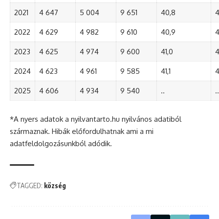
2021
4 647
5 004
9 651
40,8
4
2022
4 629
4 982
9 610
40,9
4
2023
4 625
4 974
9 600
41,0
4
2024
4 623
4 961
9 585
41,1
4
2025
4 606
4 934
9 540
..
..
*A nyers adatok a nyilvantarto.hu nyilvános adatiból
származnak. Hibák előfordulhatnak ami a mi
adatfeldolgozásunkból adódik.
TAGGED:
község