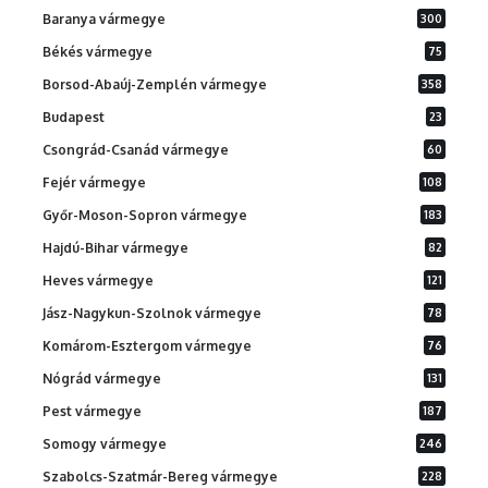
Baranya vármegye
300
Békés vármegye
75
Borsod-Abaúj-Zemplén vármegye
358
Budapest
23
Csongrád-Csanád vármegye
60
Fejér vármegye
108
Győr-Moson-Sopron vármegye
183
Hajdú-Bihar vármegye
82
Heves vármegye
121
Jász-Nagykun-Szolnok vármegye
78
Komárom-Esztergom vármegye
76
Nógrád vármegye
131
Pest vármegye
187
Somogy vármegye
246
Szabolcs-Szatmár-Bereg vármegye
228