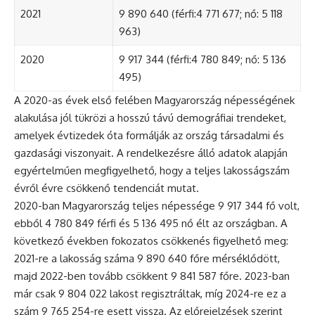
2021
9 890 640 (férfi:4 771 677; nő: 5 118
963)
2020
9 917 344 (férfi:4 780 849; nő: 5 136
495)
A 2020-as évek első felében Magyarország népességének
alakulása jól tükrözi a hosszú távú demográfiai trendeket,
amelyek évtizedek óta formálják az ország társadalmi és
gazdasági viszonyait. A rendelkezésre álló adatok alapján
egyértelműen megfigyelhető, hogy a teljes lakosságszám
évről évre csökkenő tendenciát mutat.
2020-ban Magyarország teljes népessége 9 917 344 fő volt,
ebből 4 780 849 férfi és 5 136 495 nő élt az országban. A
következő években fokozatos csökkenés figyelhető meg:
2021-re a lakosság száma 9 890 640 főre mérséklődött,
majd 2022-ben tovább csökkent 9 841 587 főre. 2023-ban
már csak 9 804 022 lakost regisztráltak, míg 2024-re ez a
szám 9 765 254-re esett vissza. Az előrejelzések szerint