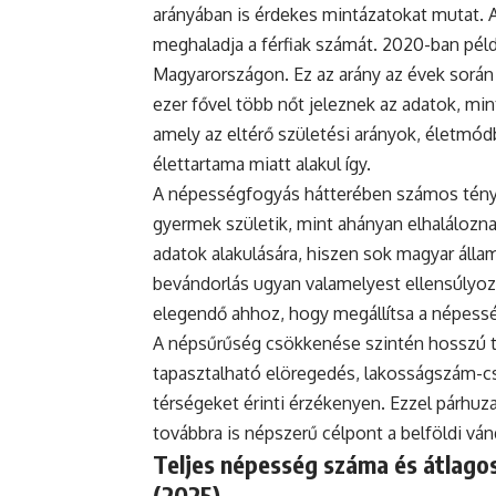
arányában is érdekes mintázatokat mutat. 
meghaladja a férfiak számát. 2020-ban példá
Magyarországon. Ez az arány az évek során
ezer fővel több nőt jeleznek az adatok, mint
amely az eltérő születési arányok, életmódb
élettartama miatt alakul így.
A népességfogyás hátterében számos ténye
gyermek születik, mint ahányan elhaláloznak
adatok alakulására, hiszen sok magyar állam
bevándorlás ugyan valamelyest ellensúlyoz
elegendő ahhoz, hogy megállítsa a népess
A népsűrűség csökkenése szintén hosszú tá
tapasztalható elöregedés, lakosságszám-cs
térségeket érinti érzékenyen. Ezzel párh
továbbra is népszerű célpont a belföldi vá
Teljes népesség száma és átlagos
(2025)