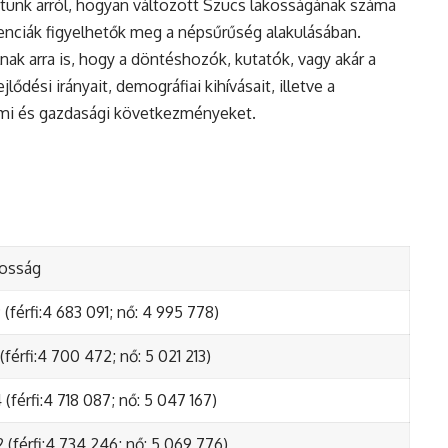
tunk arról, hogyan változott Szucs lakosságának száma
enciák figyelhetők meg a népsűrűség alakulásában.
nak arra is, hogy a döntéshozók, kutatók, vagy akár a
ődési irányait, demográfiai kihívásait, illetve a
lmi és gazdasági következményeket.
kosság
(férfi:4 683 091; nő: 4 995 778)
(férfi:4 700 472; nő: 5 021 213)
(férfi:4 718 087; nő: 5 047 167)
 (férfi:4 734 246; nő: 5 069 776)