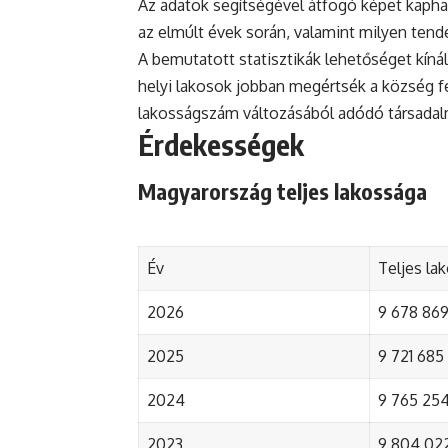
Az adatok segítségével átfogó képet kapha
az elmúlt évek során, valamint milyen tend
A bemutatott statisztikák lehetőséget kínál
helyi lakosok jobban megértsék a község fejl
lakosságszám változásából adódó társada
Érdekességek
Magyarország teljes lakossága
Év
Teljes la
2026
9 678 869 
2025
9 721 685 
2024
9 765 254 
2023
9 804 022