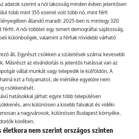
Az adatok szerint a női lakosság minden évben jelentősen
ul több mint 355 ezerrel volt több nő, mint férfi
 lényegében állandó maradt: 2025-ben is mintegy 320
 férfit. A női többlet egy ismert demográfiai sajátosság,
eli különbségek, valamint a férfiak rövidebb várható
ző áll. Egyrészt csökken a születések száma: kevesebb
. Másrészt az elvándorlás is jelentős hatással van az
polgár vállal munkát vagy telepedik le külföldön. A
hatná ezt a folyamatot, de mértéke egyelőre nem
ég csökkenését.
vú hatásokkal járhat: egyre több településen
ökkenés, ami különösen a kisebb falvakat és vidéki
uzamosan a nagyvárosok, különösen Budapest környéke,
ndorlók körében.
 életkora nem szerint országos szinten