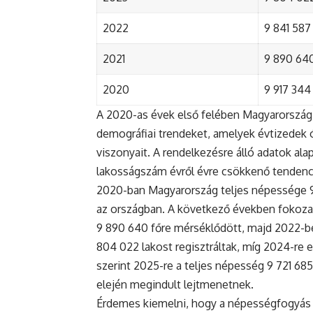
2022
9 841 587 
2021
9 890 640 
2020
9 917 344 
A 2020-as évek első felében Magyarország 
demográfiai trendeket, amelyek évtizedek ó
viszonyait. A rendelkezésre álló adatok al
lakosságszám évről évre csökkenő tendenc
2020-ban Magyarország teljes népessége 9 9
az országban. A következő években fokoza
9 890 640 főre mérséklődött, majd 2022-be
804 022 lakost regisztráltak, míg 2024-re e
szerint 2025-re a teljes népesség 9 721 68
elején megindult lejtmenetnek.
Érdemes kiemelni, hogy a népességfogyás