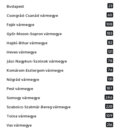
23
Budapest
60
Csongrád-Csanád vármegye
108
Fejér vármegye
183
Győr-Moson-Sopron vármegye
82
Hajdú-Bihar vármegye
121
Heves vármegye
78
Jász-Nagykun-Szolnok vármegye
76
Komárom-Esztergom vármegye
131
Nógrád vármegye
187
Pest vármegye
246
Somogy vármegye
228
Szabolcs-Szatmár-Bereg vármegye
109
Tolna vármegye
216
Vas vármegye