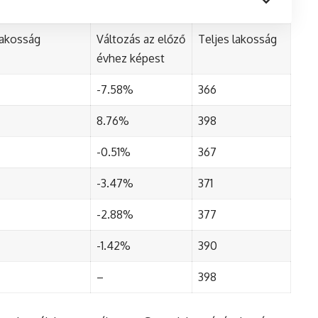
lakosság
Változás az előző
Teljes lakosság
évhez képest
-7.58%
366
8.76%
398
-0.51%
367
-3.47%
371
-2.88%
377
-1.42%
390
–
398