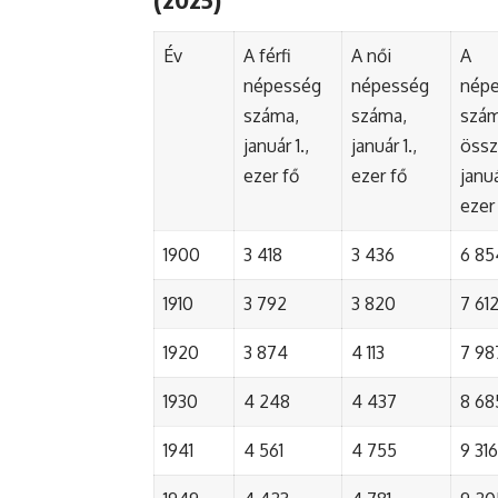
Év
A férfi
A női
A
népesség
népesség
nép
száma,
száma,
szá
január 1.,
január 1.,
össz
ezer fő
ezer fő
januá
ezer
1900
3 418
3 436
6 85
1910
3 792
3 820
7 61
1920
3 874
4 113
7 98
1930
4 248
4 437
8 68
1941
4 561
4 755
9 316