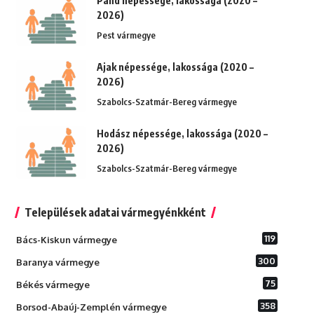
Pánd népessége, lakossága (2020 –
2026)
Pest vármegye
Ajak népessége, lakossága (2020 –
2026)
Szabolcs-Szatmár-Bereg vármegye
Hodász népessége, lakossága (2020 –
2026)
Szabolcs-Szatmár-Bereg vármegye
Települések adatai vármegyénkként
119
Bács-Kiskun vármegye
300
Baranya vármegye
75
Békés vármegye
358
Borsod-Abaúj-Zemplén vármegye