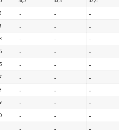
5
31,5
33,3
32,4
3
..
..
..
3
..
..
..
3
..
..
..
5
..
..
..
5
..
..
..
7
..
..
..
3
..
..
..
9
..
..
..
0
..
..
..
..
..
..