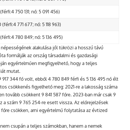
(férfi:4 750 131; nő: 5 091 456)
(férfi:4 771 677; nő: 5 118 963)
(férfi:4 780 849; nő: 5 136 495)
népességének alakulása jól tükrözi a hosszú távú
ta formálják az ország társadalmi és gazdasági
apján egyértelműen megfigyelhető, hogy a teljes
iát mutat.
17 344 fő volt, ebből 4 780 849 férfi és 5 136 495 nő élt
tos csökkenés figyelhető meg: 2021-re a lakosság száma
n tovább csökkent 9 841 587 főre. 2023-ban már csak 9
z a szám 9 765 254-re esett vissza. Az előrejelzések
5 főre csökken, ami egyértelmű folytatása az évtized
 nem csupán a teljes számokban, hanem a nemek