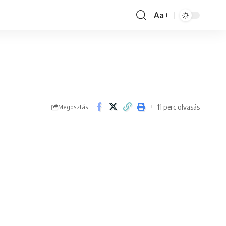
Aa
Font
Resizer
11 perc olvasás
Megosztás