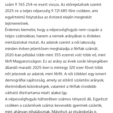
szám 9 765 254-re esett vissza. Az előrejelzések szerint
2025-re a teljes népesség 9 721 685 főre csökken, ami
egyértelmű folytatása az évtized elején megindult
lejtmenetnek.
Érdemes kiemelni, hogy a népességfogyás nem csupán a
teljes számokban, hanem a nemek arányában is érdekes
mintázatokat mutat. Az adatok szerint a női lakosság
minden évben jelentősen meghaladja a férfiak számát.
2020-ban például több mint 355 ezerrel volt több nő, mint
férfi Magyarországon. Ez az arány az évek során lényegében
állandó maradt: 2025-ben is mintegy 320 ezer fővel több
nőt jeleznek az adatok, mint férfit. A női többlet egy ismert
demográfiai sajátosság, amely az eltérő születési arányok,
életmódbeli különbségek, valamint a férfiak rövidebb
várható élettartama miatt alakul így.
A népességfogyás hátterében számos tényező áll. Egyrészt
csökken a születések száma: kevesebb gyermek születik,
mint ahányan elhaláloznak. Másrészt az elvándorlás is