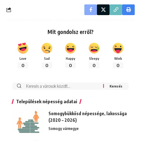
Mit gondolsz erről?
Love
Sad
Happy
Sleepy
Wink
0
0
0
0
0
Keresés:
Települések népesség adatai
Somogybükkösd népessége, lakossága
(2020 – 2026)
Somogy vármegye