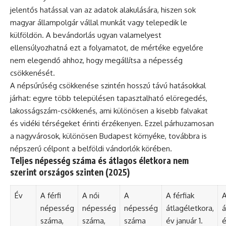
jelentős hatással van az adatok alakulására, hiszen sok
magyar állampolgár vállal munkát vagy telepedik le
külföldön. A bevándorlás ugyan valamelyest
ellensúlyozhatná ezt a folyamatot, de mértéke egyelőre
nem elegendő ahhoz, hogy megállítsa a népesség
csökkenését.
A népsűrűség csökkenése szintén hosszú távú hatásokkal
járhat: egyre több településen tapasztalható elöregedés,
lakosságszám-csökkenés, ami különösen a kisebb falvakat
és vidéki térségeket érinti érzékenyen. Ezzel párhuzamosan
a nagyvárosok, különösen Budapest környéke, továbbra is
népszerű célpont a belföldi vándorlók körében.
Teljes népesség száma és átlagos életkora nem
szerint országos szinten (2025)
Év
A férfi
A női
A
A férfiak
A
népesség
népesség
népesség
átlagéletkora,
á
száma,
száma,
száma
év január 1.
é