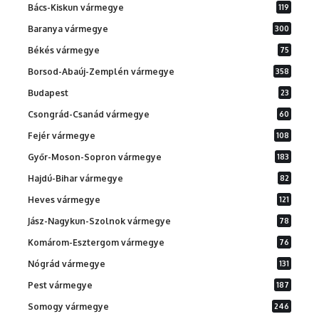
Bács-Kiskun vármegye
119
Baranya vármegye
300
Békés vármegye
75
Borsod-Abaúj-Zemplén vármegye
358
Budapest
23
Csongrád-Csanád vármegye
60
Fejér vármegye
108
Győr-Moson-Sopron vármegye
183
Hajdú-Bihar vármegye
82
Heves vármegye
121
Jász-Nagykun-Szolnok vármegye
78
Komárom-Esztergom vármegye
76
Nógrád vármegye
131
Pest vármegye
187
Somogy vármegye
246