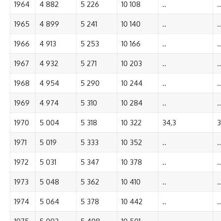
1964
4 882
5 226
10 108
..
..
1965
4 899
5 241
10 140
..
..
1966
4 913
5 253
10 166
..
..
1967
4 932
5 271
10 203
..
..
1968
4 954
5 290
10 244
..
..
1969
4 974
5 310
10 284
..
..
1970
5 004
5 318
10 322
34,3
3
1971
5 019
5 333
10 352
..
..
1972
5 031
5 347
10 378
..
..
1973
5 048
5 362
10 410
..
..
1974
5 064
5 378
10 442
..
..