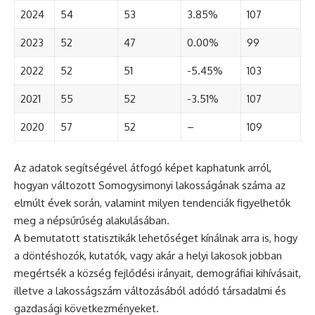
2024
54
53
3.85%
107
2023
52
47
0.00%
99
2022
52
51
-5.45%
103
2021
55
52
-3.51%
107
2020
57
52
–
109
Az adatok segítségével átfogó képet kaphatunk arról,
hogyan változott Somogysimonyi lakosságának száma az
elmúlt évek során, valamint milyen tendenciák figyelhetők
meg a népsűrűség alakulásában.
A bemutatott statisztikák lehetőséget kínálnak arra is, hogy
a döntéshozók, kutatók, vagy akár a helyi lakosok jobban
megértsék a község fejlődési irányait, demográfiai kihívásait,
illetve a lakosságszám változásából adódó társadalmi és
gazdasági következményeket.