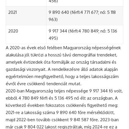
456)
2021
9 890 640 (férfi:4 771 677; nő: 5 118
963)
2020
9 917 344 (férfi:4 780 849; nő: 5 136
495)
A 2020-as évek első felében Magyarország népességének
alakulása jól tükrözi a hosszú távú demográfiai trendeket,
amelyek évtizedek óta formálják az ország társadalmi és
gazdasági viszonyait. A rendelkezésre álló adatok alapján
egyértelműen megfigyelhető, hogy a teljes lakosságszám
évről évre csökkenő tendenciát mutat.
2020-ban Magyarország teljes népessége 9 917 344 fő volt,
ebből 4 780 849 férfi és 5 136 495 nő élt az országban. A
következő években fokozatos csökkenés figyelhető meg:
2021-re a lakosság száma 9 890 640 főre mérséklődött,
majd 2022-ben tovább csökkent 9 841 587 főre. 2023-ban
már csak 9 804 022 lakost regisztráltak, míg 2024-re ez a