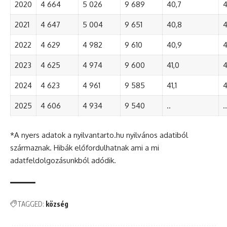
2020
4 664
5 026
9 689
40,7
4
2021
4 647
5 004
9 651
40,8
4
2022
4 629
4 982
9 610
40,9
4
2023
4 625
4 974
9 600
41,0
4
2024
4 623
4 961
9 585
41,1
4
2025
4 606
4 934
9 540
..
..
*A nyers adatok a nyilvantarto.hu nyilvános adatiból
származnak. Hibák előfordulhatnak ami a mi
adatfeldolgozásunkból adódik.
TAGGED:
község