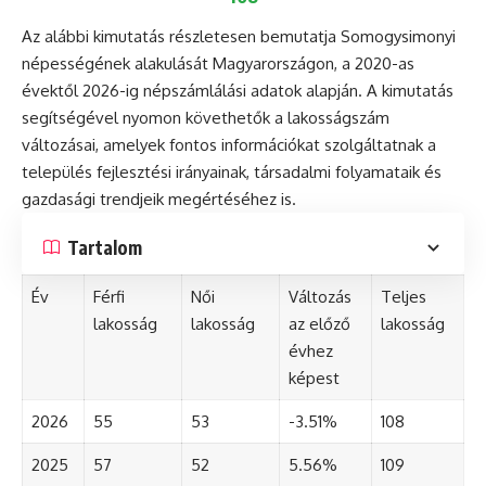
Az alábbi kimutatás részletesen bemutatja Somogysimonyi
népességének alakulását Magyarországon, a 2020-as
évektől 2026-ig népszámlálási adatok alapján. A kimutatás
segítségével nyomon követhetők a lakosságszám
változásai, amelyek fontos információkat szolgáltatnak a
település fejlesztési irányainak, társadalmi folyamataik és
gazdasági trendjeik megértéséhez is.
Tartalom
Év
Férfi
Női
Változás
Teljes
lakosság
lakosság
az előző
lakosság
évhez
képest
2026
55
53
-3.51%
108
2025
57
52
5.56%
109