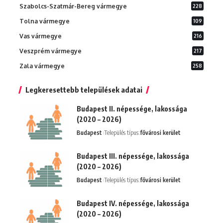
Szabolcs-Szatmár-Bereg vármegye
228
Tolna vármegye
109
Vas vármegye
216
Veszprém vármegye
217
Zala vármegye
258
Legkeresettebb települések adatai
Budapest II. népessége, lakossága
(2020 – 2026)
Budapest
Település típus:
fővárosi kerület
Budapest III. népessége, lakossága
(2020 – 2026)
Budapest
Település típus:
fővárosi kerület
Budapest IV. népessége, lakossága
(2020 – 2026)