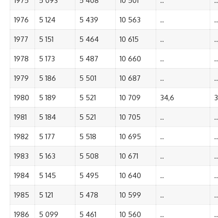
1975
5 093
5 408
10 501
..
..
1976
5 124
5 439
10 563
..
..
1977
5 151
5 464
10 615
..
..
1978
5 173
5 487
10 660
..
..
1979
5 186
5 501
10 687
..
..
1980
5 189
5 521
10 709
34,6
3
1981
5 184
5 521
10 705
..
..
1982
5 177
5 518
10 695
..
..
1983
5 163
5 508
10 671
..
..
1984
5 145
5 495
10 640
..
..
1985
5 121
5 478
10 599
..
..
1986
5 099
5 461
10 560
..
..