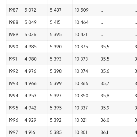
1987
5 072
5 437
10 509
..
..
1988
5 049
5 415
10 464
..
..
1989
5 026
5 395
10 421
..
..
1990
4 985
5 390
10 375
35,5
3
1991
4 980
5 393
10 373
35,5
3
1992
4 976
5 398
10 374
35,6
3
1993
4 966
5 399
10 365
35,7
3
1994
4 953
5 397
10 350
35,8
3
1995
4 942
5 395
10 337
35,9
3
1996
4 929
5 392
10 321
36,0
3
1997
4 916
5 385
10 301
36,1
4