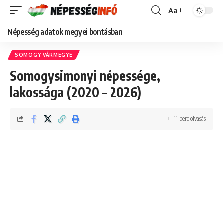
Aa
Font
Resizer
Népesség adatok megyei bontásban
SOMOGY VÁRMEGYE
Somogysimonyi népessége,
lakossága (2020 – 2026)
11 perc olvasás