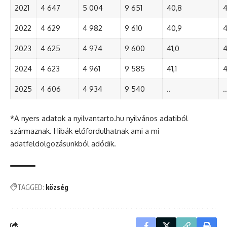
2021
4 647
5 004
9 651
40,8
4
2022
4 629
4 982
9 610
40,9
4
2023
4 625
4 974
9 600
41,0
4
2024
4 623
4 961
9 585
41,1
4
2025
4 606
4 934
9 540
..
..
*A nyers adatok a nyilvantarto.hu nyilvános adatiból
származnak. Hibák előfordulhatnak ami a mi
adatfeldolgozásunkból adódik.
TAGGED:
község