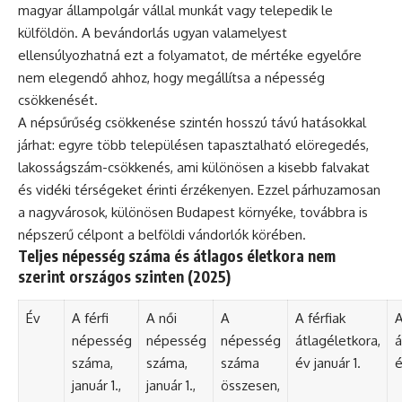
magyar állampolgár vállal munkát vagy telepedik le
külföldön. A bevándorlás ugyan valamelyest
ellensúlyozhatná ezt a folyamatot, de mértéke egyelőre
nem elegendő ahhoz, hogy megállítsa a népesség
csökkenését.
A népsűrűség csökkenése szintén hosszú távú hatásokkal
járhat: egyre több településen tapasztalható elöregedés,
lakosságszám-csökkenés, ami különösen a kisebb falvakat
és vidéki térségeket érinti érzékenyen. Ezzel párhuzamosan
a nagyvárosok, különösen Budapest környéke, továbbra is
népszerű célpont a belföldi vándorlók körében.
Teljes népesség száma és átlagos életkora nem
szerint országos szinten (2025)
Év
A férfi
A női
A
A férfiak
A
népesség
népesség
népesség
átlagéletkora,
á
száma,
száma,
száma
év január 1.
é
január 1.,
január 1.,
összesen,