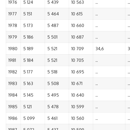
1976
5 124
5 439
10 563
..
..
1977
5 151
5 464
10 615
..
..
1978
5 173
5 487
10 660
..
..
1979
5 186
5 501
10 687
..
..
1980
5 189
5 521
10 709
34,6
3
1981
5 184
5 521
10 705
..
..
1982
5 177
5 518
10 695
..
..
1983
5 163
5 508
10 671
..
..
1984
5 145
5 495
10 640
..
..
1985
5 121
5 478
10 599
..
..
1986
5 099
5 461
10 560
..
..
1987
5 072
5 437
10 509
..
..