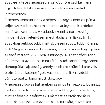
2025-re a teljes népesség 9 721 685 főre csökken, ami
egyértelmű folytatása az évtized elején megindult
lejtmenetnek.
Érdemes kiemelni, hogy a népességfogyás nem csupán a
teljes számokban, hanem a nemek arányában is érdekes
mintázatokat mutat. Az adatok szerint a női lakosság
minden évben jelentősen meghaladja a férfiak számát.
2020-ban például több mint 355 ezerrel volt több nő, mint
férfi Magyarországon. Ez az arány az évek során lényegében
állandó maradt: 2025-ben is mintegy 320 ezer fővel több
nőt jeleznek az adatok, mint férfit. A női többlet egy ismert
demográfiai sajátosság, amely az eltérő születési arányok,
életmódbeli különbségek, valamint a férfiak rövidebb
várható élettartama miatt alakul így.
A népességfogyás hátterében számos tényező áll. Egyrészt
csökken a születések száma: kevesebb gyermek születik,
mint ahányan elhaláloznak. Másrészt az elvándorlás is
jelentős hatással van az adatok alakulására, hiszen sok