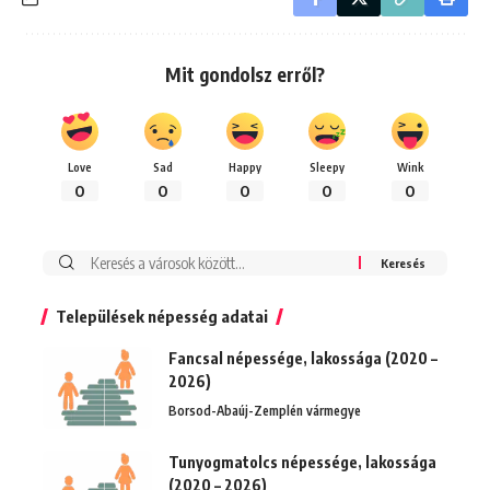
Mit gondolsz erről?
Love
Sad
Happy
Sleepy
Wink
0
0
0
0
0
Keresés:
Települések népesség adatai
Fancsal népessége, lakossága (2020 –
2026)
Borsod-Abaúj-Zemplén vármegye
Tunyogmatolcs népessége, lakossága
(2020 – 2026)