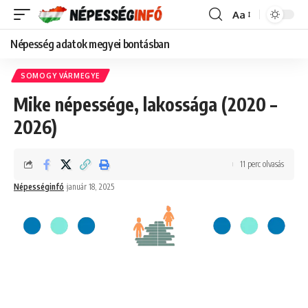
Aa
Font
Resizer
Népesség adatok megyei bontásban
SOMOGY VÁRMEGYE
Mike népessége, lakossága (2020 –
2026)
11 perc olvasás
Népességinfó
január 18, 2025