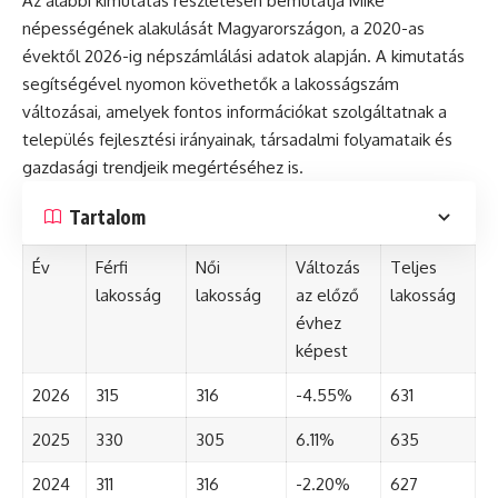
Az alábbi kimutatás részletesen bemutatja Mike
népességének alakulását Magyarországon, a 2020-as
évektől 2026-ig népszámlálási adatok alapján. A kimutatás
segítségével nyomon követhetők a lakosságszám
változásai, amelyek fontos információkat szolgáltatnak a
település fejlesztési irányainak, társadalmi folyamataik és
gazdasági trendjeik megértéséhez is.
Tartalom
Év
Férfi
Női
Változás
Teljes
lakosság
lakosság
az előző
lakosság
évhez
képest
2026
315
316
-4.55%
631
2025
330
305
6.11%
635
2024
311
316
-2.20%
627