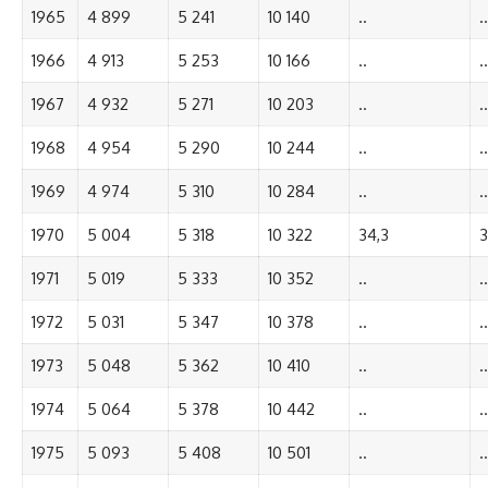
1965
4 899
5 241
10 140
..
..
1966
4 913
5 253
10 166
..
..
1967
4 932
5 271
10 203
..
..
1968
4 954
5 290
10 244
..
..
1969
4 974
5 310
10 284
..
..
1970
5 004
5 318
10 322
34,3
3
1971
5 019
5 333
10 352
..
..
1972
5 031
5 347
10 378
..
..
1973
5 048
5 362
10 410
..
..
1974
5 064
5 378
10 442
..
..
1975
5 093
5 408
10 501
..
..