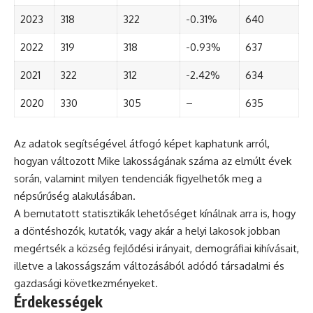
2023
318
322
-0.31%
640
2022
319
318
-0.93%
637
2021
322
312
-2.42%
634
2020
330
305
–
635
Az adatok segítségével átfogó képet kaphatunk arról,
hogyan változott Mike lakosságának száma az elmúlt évek
során, valamint milyen tendenciák figyelhetők meg a
népsűrűség alakulásában.
A bemutatott statisztikák lehetőséget kínálnak arra is, hogy
a döntéshozók, kutatók, vagy akár a helyi lakosok jobban
megértsék a község fejlődési irányait, demográfiai kihívásait,
illetve a lakosságszám változásából adódó társadalmi és
gazdasági következményeket.
Érdekességek