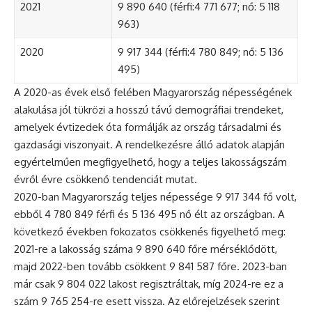
2021
9 890 640 (férfi:4 771 677; nő: 5 118
963)
2020
9 917 344 (férfi:4 780 849; nő: 5 136
495)
A 2020-as évek első felében Magyarország népességének
alakulása jól tükrözi a hosszú távú demográfiai trendeket,
amelyek évtizedek óta formálják az ország társadalmi és
gazdasági viszonyait. A rendelkezésre álló adatok alapján
egyértelműen megfigyelhető, hogy a teljes lakosságszám
évről évre csökkenő tendenciát mutat.
2020-ban Magyarország teljes népessége 9 917 344 fő volt,
ebből 4 780 849 férfi és 5 136 495 nő élt az országban. A
következő években fokozatos csökkenés figyelhető meg:
2021-re a lakosság száma 9 890 640 főre mérséklődött,
majd 2022-ben tovább csökkent 9 841 587 főre. 2023-ban
már csak 9 804 022 lakost regisztráltak, míg 2024-re ez a
szám 9 765 254-re esett vissza. Az előrejelzések szerint