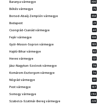
Baranya vármegye
300
Békés vármegye
75
Borsod-Abaúj-Zemplén vármegye
358
Budapest
23
Csongrád-Csanád vármegye
60
Fejér vármegye
108
Győr-Moson-Sopron vármegye
183
Hajdú-Bihar vármegye
82
Heves vármegye
121
Jász-Nagykun-Szolnok vármegye
78
Komárom-Esztergom vármegye
76
Nógrád vármegye
131
Pest vármegye
187
Somogy vármegye
246
Szabolcs-Szatmár-Bereg vármegye
228