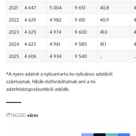
2021
4 647
5 004
9 651
40,8
4
2022
4 629
4 982
9 610
40,9
4
2023
4 625
4 974
9 600
41,0
4
2024
4 623
4 961
9 585
41,1
4
2025
4 606
4 934
9 540
..
..
*A nyers adatok a nyilvantarto.hu nyilvános adatiból
származnak. Hibák előfordulhatnak ami a mi
adatfeldolgozásunkból adódik.
TAGGED:
város