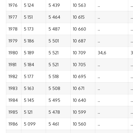
1976
5 124
5 439
10 563
..
..
1977
5 151
5 464
10 615
..
..
1978
5 173
5 487
10 660
..
..
1979
5 186
5 501
10 687
..
..
1980
5 189
5 521
10 709
34,6
3
1981
5 184
5 521
10 705
..
..
1982
5 177
5 518
10 695
..
..
1983
5 163
5 508
10 671
..
..
1984
5 145
5 495
10 640
..
..
1985
5 121
5 478
10 599
..
..
1986
5 099
5 461
10 560
..
..