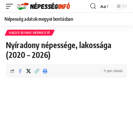
Aa
Font
Resizer
Népesség adatok megyei bontásban
HAJDÚ-BIHAR VÁRMEGYE
Nyíradony népessége, lakossága
(2020 – 2026)
11 perc olvasás