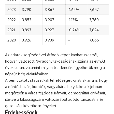
2023
3,790
3,867
-1.64%
7,657
2022
3,853
3,907
-1.13%
7,760
2021
3,897
3,927
-0.74%
7,824
2020
3,926
3,939
–
7,865
Az adatok segítségével átfogó képet kaphatunk arról,
hogyan változott Nyiradony lakosságának száma az elmúlt
évek során, valamint milyen tendenciák figyelhetők meg a
népsűrűség alakulásában.
A bemutatott statisztikák lehetőséget kínálnak arra is, hogy
a döntéshozók, kutatók, vagy akár a helyi lakosok jobban
megértsék a város fejlődési irányait, demográfiai kihívásait,
illetve a lakosságszám változásából adódó társadalmi és
gazdasági következményeket.
Érdekességek