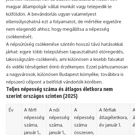
magyar állampolgár vállal munkát vagy telepedik le
külföldön. A bevándorlás ugyan valamelyest
ellensúlyozhatná ezt a folyamatot, de mértéke egyelőre
nem elegendő ahhoz, hogy megállítsa a népesség
csökkenését.
A népsűrűség csökkenése szintén hosszú távú hatásokkal
járhat: egyre több településen tapasztalható elöregedés,
lakosságszám-csökkenés, ami különösen a kisebb falvakat
és vidéki térségeket érinti érzékenyen. Ezzel párhuzamosan
a nagyvárosok, különösen Budapest környéke, továbbra is
népszerű célpont a belföldi vándorlók körében.
Teljes népesség száma és átlagos életkora nem
szerint országos szinten (2025)
Év
A férfi
A női
A
A férfiak
A
népesség
népesség
népesség
átlagéletkora,
á
száma,
száma,
száma
év január 1.
é
január 1.,
január 1.,
összesen,