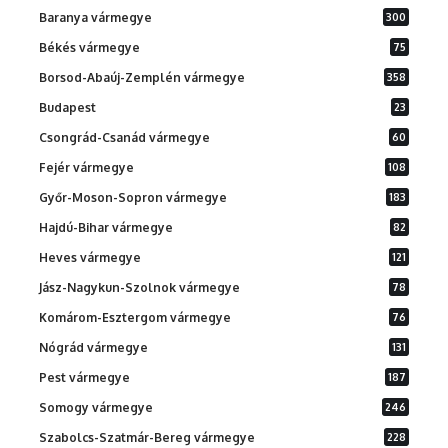
Baranya vármegye
300
Békés vármegye
75
Borsod-Abaúj-Zemplén vármegye
358
Budapest
23
Csongrád-Csanád vármegye
60
Fejér vármegye
108
Győr-Moson-Sopron vármegye
183
Hajdú-Bihar vármegye
82
Heves vármegye
121
Jász-Nagykun-Szolnok vármegye
78
Komárom-Esztergom vármegye
76
Nógrád vármegye
131
Pest vármegye
187
Somogy vármegye
246
Szabolcs-Szatmár-Bereg vármegye
228