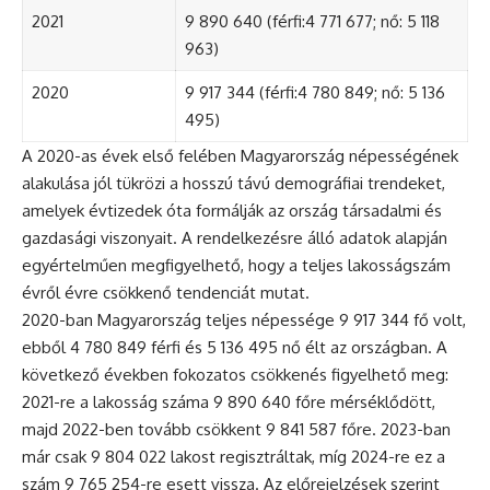
2021
9 890 640 (férfi:4 771 677; nő: 5 118
963)
2020
9 917 344 (férfi:4 780 849; nő: 5 136
495)
A 2020-as évek első felében Magyarország népességének
alakulása jól tükrözi a hosszú távú demográfiai trendeket,
amelyek évtizedek óta formálják az ország társadalmi és
gazdasági viszonyait. A rendelkezésre álló adatok alapján
egyértelműen megfigyelhető, hogy a teljes lakosságszám
évről évre csökkenő tendenciát mutat.
2020-ban Magyarország teljes népessége 9 917 344 fő volt,
ebből 4 780 849 férfi és 5 136 495 nő élt az országban. A
következő években fokozatos csökkenés figyelhető meg:
2021-re a lakosság száma 9 890 640 főre mérséklődött,
majd 2022-ben tovább csökkent 9 841 587 főre. 2023-ban
már csak 9 804 022 lakost regisztráltak, míg 2024-re ez a
szám 9 765 254-re esett vissza. Az előrejelzések szerint