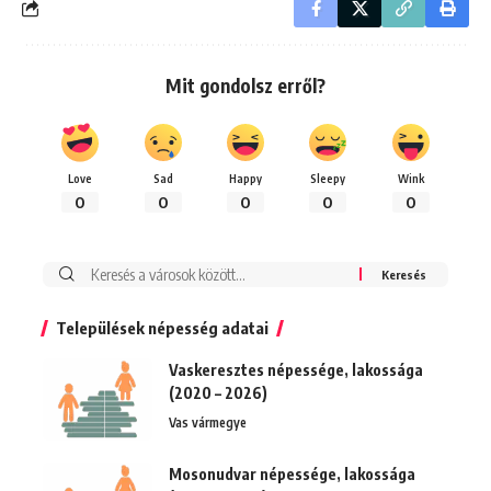
Mit gondolsz erről?
Love
Sad
Happy
Sleepy
Wink
0
0
0
0
0
Keresés:
Települések népesség adatai
Vaskeresztes népessége, lakossága
(2020 – 2026)
Vas vármegye
Mosonudvar népessége, lakossága