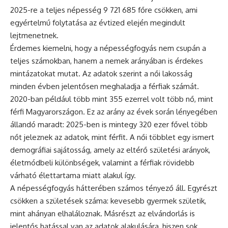
2025-re a teljes népesség 9 721 685 főre csökken, ami
egyértelmű folytatása az évtized elején megindult
lejtmenetnek.
Érdemes kiemelni, hogy a népességfogyás nem csupán a
teljes számokban, hanem a nemek arányában is érdekes
mintázatokat mutat. Az adatok szerint a női lakosság
minden évben jelentősen meghaladja a férfiak számát.
2020-ban például több mint 355 ezerrel volt több nő, mint
férfi Magyarországon. Ez az arány az évek során lényegében
állandó maradt: 2025-ben is mintegy 320 ezer fővel több
nőt jeleznek az adatok, mint férfit. A női többlet egy ismert
demográfiai sajátosság, amely az eltérő születési arányok,
életmódbeli különbségek, valamint a férfiak rövidebb
várható élettartama miatt alakul így.
A népességfogyás hátterében számos tényező áll. Egyrészt
csökken a születések száma: kevesebb gyermek születik,
mint ahányan elhaláloznak. Másrészt az elvándorlás is
jelentős hatással van az adatok alakulására, hiszen sok