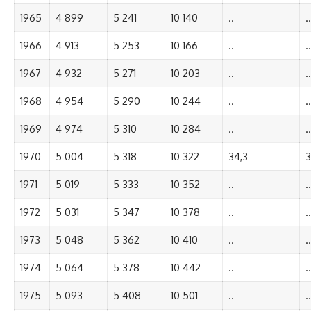
1965
4 899
5 241
10 140
..
..
1966
4 913
5 253
10 166
..
..
1967
4 932
5 271
10 203
..
..
1968
4 954
5 290
10 244
..
..
1969
4 974
5 310
10 284
..
..
1970
5 004
5 318
10 322
34,3
3
1971
5 019
5 333
10 352
..
..
1972
5 031
5 347
10 378
..
..
1973
5 048
5 362
10 410
..
..
1974
5 064
5 378
10 442
..
..
1975
5 093
5 408
10 501
..
..