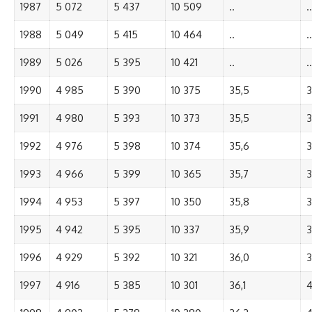
1987
5 072
5 437
10 509
..
..
1988
5 049
5 415
10 464
..
..
1989
5 026
5 395
10 421
..
..
1990
4 985
5 390
10 375
35,5
3
1991
4 980
5 393
10 373
35,5
3
1992
4 976
5 398
10 374
35,6
3
1993
4 966
5 399
10 365
35,7
3
1994
4 953
5 397
10 350
35,8
3
1995
4 942
5 395
10 337
35,9
3
1996
4 929
5 392
10 321
36,0
3
1997
4 916
5 385
10 301
36,1
4