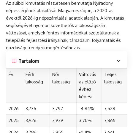
Az alábbi kimutatás részletesen bemutatja Nyíradony
népességének alakulását Magyarországon, a 2020-as
évektől 2026-ig népszámlálási adatok alapján. A kimutatás
segítségével nyomon követhetők a lakosságszám
változásai, amelyek fontos információkat szolgáltatnak a
település fejlesztési irányainak, társadalmi folyamataik és
gazdasági trendjeik megértéséhez is.
Tartalom
Év
Férfi
Női
Változás
Teljes
lakosság
lakosság
az előző
lakosság
évhez
képest
2026
3,736
3,792
-4.84%
7,528
2025
3,926
3,939
3.70%
7,865
2024
3,786
3,855
-0.11%
7,641