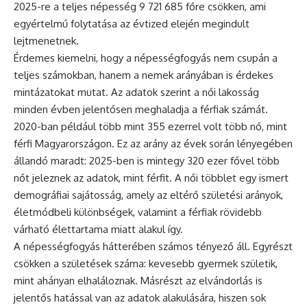
2025-re a teljes népesség 9 721 685 főre csökken, ami
egyértelmű folytatása az évtized elején megindult
lejtmenetnek.
Érdemes kiemelni, hogy a népességfogyás nem csupán a
teljes számokban, hanem a nemek arányában is érdekes
mintázatokat mutat. Az adatok szerint a női lakosság
minden évben jelentősen meghaladja a férfiak számát.
2020-ban például több mint 355 ezerrel volt több nő, mint
férfi Magyarországon. Ez az arány az évek során lényegében
állandó maradt: 2025-ben is mintegy 320 ezer fővel több
nőt jeleznek az adatok, mint férfit. A női többlet egy ismert
demográfiai sajátosság, amely az eltérő születési arányok,
életmódbeli különbségek, valamint a férfiak rövidebb
várható élettartama miatt alakul így.
A népességfogyás hátterében számos tényező áll. Egyrészt
csökken a születések száma: kevesebb gyermek születik,
mint ahányan elhaláloznak. Másrészt az elvándorlás is
jelentős hatással van az adatok alakulására, hiszen sok