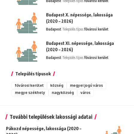
Budapest
Település típus:
fővárosi kerület
Budapest X. népessége, lakossága
(2020 – 2026)
Budapest
Település típus:
fővárosi kerület
Budapest XI. népessége, lakossága
(2020 – 2026)
Budapest
Település típus:
fővárosi kerület
Település típusok
fővárosi kerület
község
megyei jogú város
megye székhely
nagyközség
város
További települések lakossági adatai
Pákozd népessége, lakossága (2020 –