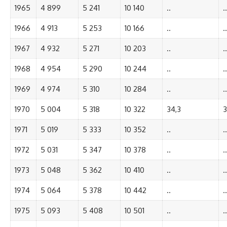
1965
4 899
5 241
10 140
..
..
1966
4 913
5 253
10 166
..
..
1967
4 932
5 271
10 203
..
..
1968
4 954
5 290
10 244
..
..
1969
4 974
5 310
10 284
..
..
1970
5 004
5 318
10 322
34,3
3
1971
5 019
5 333
10 352
..
..
1972
5 031
5 347
10 378
..
..
1973
5 048
5 362
10 410
..
..
1974
5 064
5 378
10 442
..
..
1975
5 093
5 408
10 501
..
..