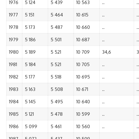
1976
5 124
5 439
10 563
..
..
1977
5 151
5 464
10 615
..
..
1978
5 173
5 487
10 660
..
..
1979
5 186
5 501
10 687
..
..
1980
5 189
5 521
10 709
34,6
3
1981
5 184
5 521
10 705
..
..
1982
5 177
5 518
10 695
..
..
1983
5 163
5 508
10 671
..
..
1984
5 145
5 495
10 640
..
..
1985
5 121
5 478
10 599
..
..
1986
5 099
5 461
10 560
..
..
1987
5 072
5 437
10 509
..
..