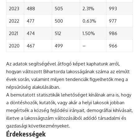
2023
488
505
2.31%
993
2022
477
500
0.63%
977
2021
474
512
1.50%
986
2020
467
499
–
966
Az adatok segítségével átfogó képet kaphatunk arról,
hogyan változott Bihartorda lakosságának száma az elmúlt
évek során, valamint milyen tendenciák figyelhetők meg a
népsűrűség alakulásában.
A bemutatott statisztikák lehetőséget kínálnak arra is, hogy
a döntéshozók, kutatók, vagy akár a helyi lakosok jobban
megértsék a község fejlődési irányait, demográfiai kihívásait,
illetve a lakosságszám változásából adódó társadalmi és
gazdasági következményeket.
Érdekességek