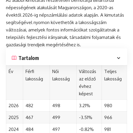
Az alábbi kimutatás részletesen bemutatja Bihartorda
népességének alakulását Magyarországon, a 2020-as
évektől 2026-ig népszámlálási adatok alapján. A kimutatás
segítségével nyomon követhetők a lakosságszám
változásai, amelyek fontos információkat szolgáltatnak a
település fejlesztési irányainak, társadalmi folyamataik és
gazdasági trendjeik megértéséhez is.
Tartalom
Év
Férfi
Női
Változás
Teljes
lakosság
lakosság
az előző
lakosság
évhez
képest
2026
482
498
3.21%
980
2025
467
499
-3.51%
966
2024
484
497
-0.82%
981