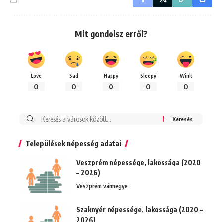
Mit gondolsz erről?
Love
Sad
Happy
Sleepy
Wink
0
0
0
0
0
Keresés:
Települések népesség adatai
Veszprém népessége, lakossága (2020
– 2026)
Veszprém vármegye
Szaknyér népessége, lakossága (2020 –
2026)