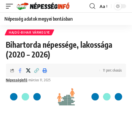
Aa
Font
Resizer
Népesség adatok megyei bontásban
HAJDÚ-BIHAR VÁRMEGYE
Bihartorda népessége, lakossága
(2020 – 2026)
11 perc olvasás
Népességinfó
március 11, 2025