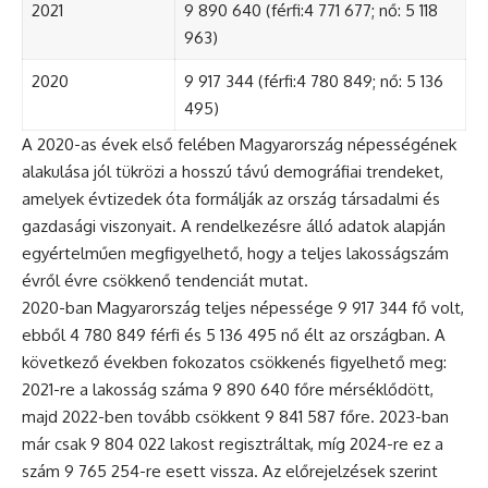
2021
9 890 640 (férfi:4 771 677; nő: 5 118
963)
2020
9 917 344 (férfi:4 780 849; nő: 5 136
495)
A 2020-as évek első felében Magyarország népességének
alakulása jól tükrözi a hosszú távú demográfiai trendeket,
amelyek évtizedek óta formálják az ország társadalmi és
gazdasági viszonyait. A rendelkezésre álló adatok alapján
egyértelműen megfigyelhető, hogy a teljes lakosságszám
évről évre csökkenő tendenciát mutat.
2020-ban Magyarország teljes népessége 9 917 344 fő volt,
ebből 4 780 849 férfi és 5 136 495 nő élt az országban. A
következő években fokozatos csökkenés figyelhető meg:
2021-re a lakosság száma 9 890 640 főre mérséklődött,
majd 2022-ben tovább csökkent 9 841 587 főre. 2023-ban
már csak 9 804 022 lakost regisztráltak, míg 2024-re ez a
szám 9 765 254-re esett vissza. Az előrejelzések szerint