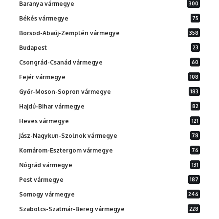
Baranya vármegye
300
Békés vármegye
75
Borsod-Abaúj-Zemplén vármegye
358
Budapest
23
Csongrád-Csanád vármegye
60
Fejér vármegye
108
Győr-Moson-Sopron vármegye
183
Hajdú-Bihar vármegye
82
Heves vármegye
121
Jász-Nagykun-Szolnok vármegye
78
Komárom-Esztergom vármegye
76
Nógrád vármegye
131
Pest vármegye
187
Somogy vármegye
246
Szabolcs-Szatmár-Bereg vármegye
228