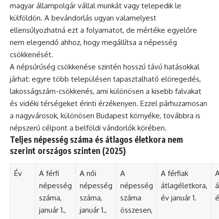
magyar állampolgár vállal munkát vagy telepedik le
külföldön. A bevándorlás ugyan valamelyest
ellensúlyozhatná ezt a folyamatot, de mértéke egyelőre
nem elegendő ahhoz, hogy megállítsa a népesség
csökkenését.
A népsűrűség csökkenése szintén hosszú távú hatásokkal
járhat: egyre több településen tapasztalható elöregedés,
lakosságszám-csökkenés, ami különösen a kisebb falvakat
és vidéki térségeket érinti érzékenyen. Ezzel párhuzamosan
a nagyvárosok, különösen Budapest környéke, továbbra is
népszerű célpont a belföldi vándorlók körében.
Teljes népesség száma és átlagos életkora nem
szerint országos szinten (2025)
Év
A férfi
A női
A
A férfiak
A
népesség
népesség
népesség
átlagéletkora,
á
száma,
száma,
száma
év január 1.
é
január 1.,
január 1.,
összesen,