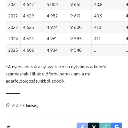
2021
4 647
5 004
9 651
40,8
4
2022
4 629
4 982
9 610
40,9
4
2023
4 625
4 974
9 600
41,0
4
2024
4 623
4 961
9 585
41,1
4
2025
4 606
4 934
9 540
..
..
*A nyers adatok a nyilvantarto.hu nyilvános adatiból
származnak. Hibák előfordulhatnak ami a mi
adatfeldolgozásunkból adódik.
TAGGED:
község