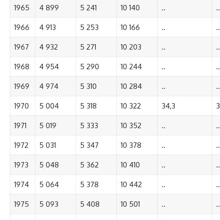
1965
4 899
5 241
10 140
..
..
1966
4 913
5 253
10 166
..
..
1967
4 932
5 271
10 203
..
..
1968
4 954
5 290
10 244
..
..
1969
4 974
5 310
10 284
..
..
1970
5 004
5 318
10 322
34,3
3
1971
5 019
5 333
10 352
..
..
1972
5 031
5 347
10 378
..
..
1973
5 048
5 362
10 410
..
..
1974
5 064
5 378
10 442
..
..
1975
5 093
5 408
10 501
..
..