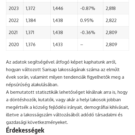
2023
1,372
1,446
-0.87%
2,818
2022
1,384
1,438
0.95%
2,822
2021
1,371
1,438
-0.36%
2,809
2020
1,376
1,433
–
2,809
Az adatok segítségével átfogó képet kaphatunk arról,
hogyan változott Sarisap lakosságának száma az elmúlt
évek során, valamint milyen tendenciák figyelhetők meg a
népsűrűség alakulásában.
A bemutatott statisztikák lehetőséget kínálnak arra is, hogy
a döntéshozók, kutatók, vagy akár a helyi lakosok jobban
megértsék a község fejlődési irányait, demográfiai kihívásait,
illetve a lakosságszám változásából adódó társadalmi és
gazdasági következményeket.
Érdekességek