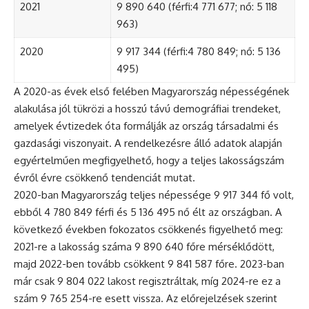
2021
9 890 640 (férfi:4 771 677; nő: 5 118
963)
2020
9 917 344 (férfi:4 780 849; nő: 5 136
495)
A 2020-as évek első felében Magyarország népességének
alakulása jól tükrözi a hosszú távú demográfiai trendeket,
amelyek évtizedek óta formálják az ország társadalmi és
gazdasági viszonyait. A rendelkezésre álló adatok alapján
egyértelműen megfigyelhető, hogy a teljes lakosságszám
évről évre csökkenő tendenciát mutat.
2020-ban Magyarország teljes népessége 9 917 344 fő volt,
ebből 4 780 849 férfi és 5 136 495 nő élt az országban. A
következő években fokozatos csökkenés figyelhető meg:
2021-re a lakosság száma 9 890 640 főre mérséklődött,
majd 2022-ben tovább csökkent 9 841 587 főre. 2023-ban
már csak 9 804 022 lakost regisztráltak, míg 2024-re ez a
szám 9 765 254-re esett vissza. Az előrejelzések szerint