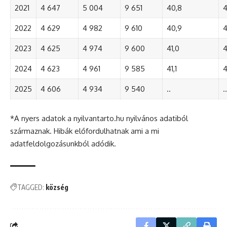
2021
4 647
5 004
9 651
40,8
4
2022
4 629
4 982
9 610
40,9
4
2023
4 625
4 974
9 600
41,0
4
2024
4 623
4 961
9 585
41,1
4
2025
4 606
4 934
9 540
..
..
*A nyers adatok a nyilvantarto.hu nyilvános adatiból
származnak. Hibák előfordulhatnak ami a mi
adatfeldolgozásunkból adódik.
TAGGED:
község