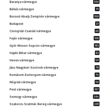
Baranya vármegye
300
Békés vármegye
75
Borsod-Abaúj-Zemplén vármegye
358
Budapest
23
Csongrád-Csanád vármegye
60
Fejér vármegye
108
Győr-Moson-Sopron vármegye
183
Hajdú-Bihar vármegye
82
Heves vármegye
121
Jász-Nagykun-Szolnok vármegye
78
Komárom-Esztergom vármegye
76
Nógrád vármegye
131
Pest vármegye
187
Somogy vármegye
246
Szabolcs-Szatmár-Bereg vármegye
228