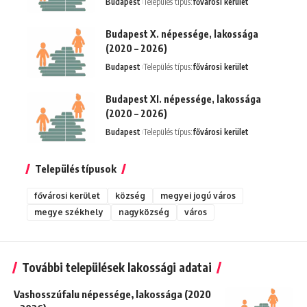
Budapest
Település típus:
fővárosi kerület
Budapest X. népessége, lakossága
(2020 – 2026)
Budapest
Település típus:
fővárosi kerület
Budapest XI. népessége, lakossága
(2020 – 2026)
Budapest
Település típus:
fővárosi kerület
Település típusok
fővárosi kerület
község
megyei jogú város
megye székhely
nagyközség
város
További települések lakossági adatai
Vashosszúfalu népessége, lakossága (2020