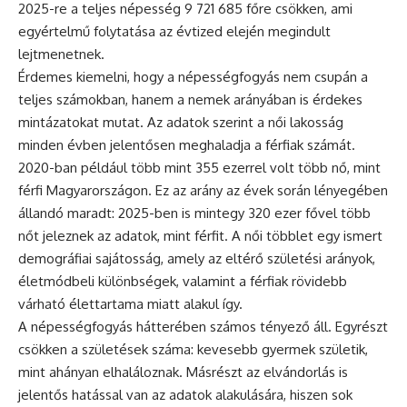
2025-re a teljes népesség 9 721 685 főre csökken, ami
egyértelmű folytatása az évtized elején megindult
lejtmenetnek.
Érdemes kiemelni, hogy a népességfogyás nem csupán a
teljes számokban, hanem a nemek arányában is érdekes
mintázatokat mutat. Az adatok szerint a női lakosság
minden évben jelentősen meghaladja a férfiak számát.
2020-ban például több mint 355 ezerrel volt több nő, mint
férfi Magyarországon. Ez az arány az évek során lényegében
állandó maradt: 2025-ben is mintegy 320 ezer fővel több
nőt jeleznek az adatok, mint férfit. A női többlet egy ismert
demográfiai sajátosság, amely az eltérő születési arányok,
életmódbeli különbségek, valamint a férfiak rövidebb
várható élettartama miatt alakul így.
A népességfogyás hátterében számos tényező áll. Egyrészt
csökken a születések száma: kevesebb gyermek születik,
mint ahányan elhaláloznak. Másrészt az elvándorlás is
jelentős hatással van az adatok alakulására, hiszen sok