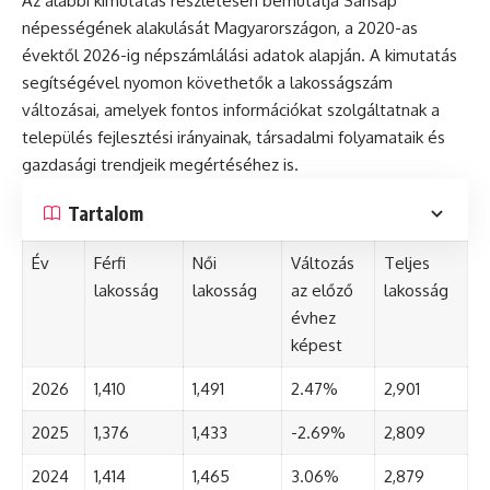
Az alábbi kimutatás részletesen bemutatja Sárisáp
népességének alakulását Magyarországon, a 2020-as
évektől 2026-ig népszámlálási adatok alapján. A kimutatás
segítségével nyomon követhetők a lakosságszám
változásai, amelyek fontos információkat szolgáltatnak a
település fejlesztési irányainak, társadalmi folyamataik és
gazdasági trendjeik megértéséhez is.
Tartalom
Év
Férfi
Női
Változás
Teljes
lakosság
lakosság
az előző
lakosság
évhez
képest
2026
1,410
1,491
2.47%
2,901
2025
1,376
1,433
-2.69%
2,809
2024
1,414
1,465
3.06%
2,879