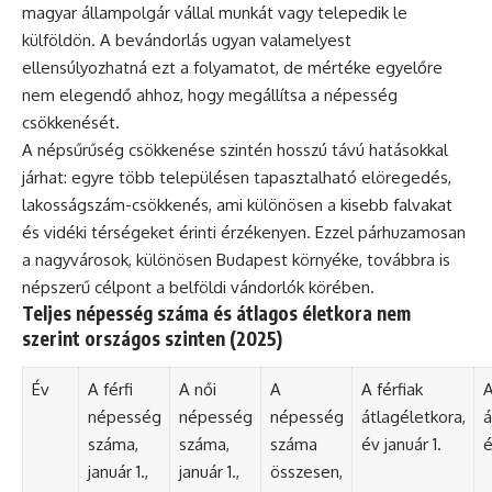
magyar állampolgár vállal munkát vagy telepedik le
külföldön. A bevándorlás ugyan valamelyest
ellensúlyozhatná ezt a folyamatot, de mértéke egyelőre
nem elegendő ahhoz, hogy megállítsa a népesség
csökkenését.
A népsűrűség csökkenése szintén hosszú távú hatásokkal
járhat: egyre több településen tapasztalható elöregedés,
lakosságszám-csökkenés, ami különösen a kisebb falvakat
és vidéki térségeket érinti érzékenyen. Ezzel párhuzamosan
a nagyvárosok, különösen Budapest környéke, továbbra is
népszerű célpont a belföldi vándorlók körében.
Teljes népesség száma és átlagos életkora nem
szerint országos szinten (2025)
Év
A férfi
A női
A
A férfiak
A
népesség
népesség
népesség
átlagéletkora,
á
száma,
száma,
száma
év január 1.
é
január 1.,
január 1.,
összesen,