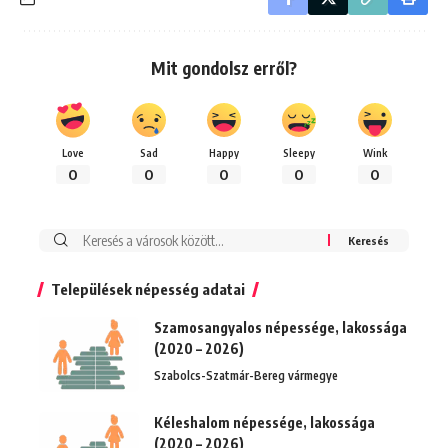
Mit gondolsz erről?
Love
Sad
Happy
Sleepy
Wink
0
0
0
0
0
Keresés:
Települések népesség adatai
Szamosangyalos népessége, lakossága
(2020 – 2026)
Szabolcs-Szatmár-Bereg vármegye
Kéleshalom népessége, lakossága
(2020 – 2026)