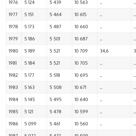
1976
5 124
5 439
10 563
..
..
1977
5 151
5 464
10 615
..
..
1978
5 173
5 487
10 660
..
..
1979
5 186
5 501
10 687
..
..
1980
5 189
5 521
10 709
34,6
3
1981
5 184
5 521
10 705
..
..
1982
5 177
5 518
10 695
..
..
1983
5 163
5 508
10 671
..
..
1984
5 145
5 495
10 640
..
..
1985
5 121
5 478
10 599
..
..
1986
5 099
5 461
10 560
..
..
1987
5 072
5 437
10 509
..
..