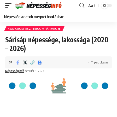
Aa
Font
Resizer
Népesség adatok megyei bontásban
KOMÁROM-ESZTERGOM VÁRMEGYE
Sárisáp népessége, lakossága (2020
– 2026)
11 perc olvasás
Népességinfó
február 9, 2025