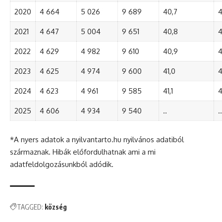
2020
4 664
5 026
9 689
40,7
4
2021
4 647
5 004
9 651
40,8
4
2022
4 629
4 982
9 610
40,9
4
2023
4 625
4 974
9 600
41,0
4
2024
4 623
4 961
9 585
41,1
4
2025
4 606
4 934
9 540
..
..
*A nyers adatok a nyilvantarto.hu nyilvános adatiból
származnak. Hibák előfordulhatnak ami a mi
adatfeldolgozásunkból adódik.
TAGGED:
község