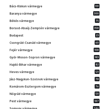
Bács-Kiskun vármegye
119
Baranya vármegye
300
Békés vármegye
75
Borsod-Abaúj-Zemplén vármegye
358
Budapest
23
Csongrád-Csanád vármegye
60
Fejér vármegye
108
Győr-Moson-Sopron vármegye
183
Hajdú-Bihar vármegye
82
Heves vármegye
121
Jász-Nagykun-Szolnok vármegye
78
Komárom-Esztergom vármegye
76
Nógrád vármegye
131
Pest vármegye
187
Somogy vármegye
246