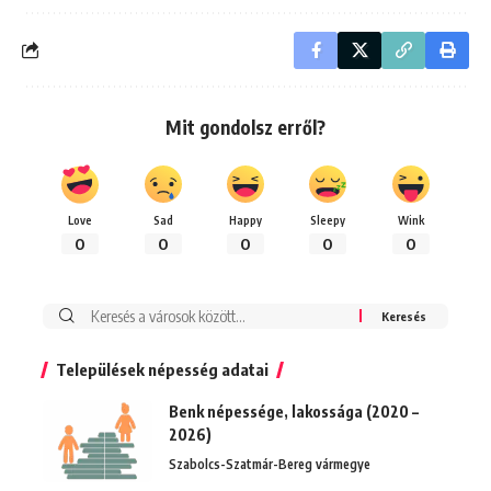
Mit gondolsz erről?
Love
Sad
Happy
Sleepy
Wink
0
0
0
0
0
Keresés:
Települések népesség adatai
Benk népessége, lakossága (2020 –
2026)
Szabolcs-Szatmár-Bereg vármegye