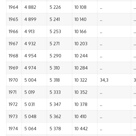
1964
4 882
5 226
10 108
..
..
1965
4 899
5 241
10 140
..
..
1966
4 913
5 253
10 166
..
..
1967
4 932
5 271
10 203
..
..
1968
4 954
5 290
10 244
..
..
1969
4 974
5 310
10 284
..
..
1970
5 004
5 318
10 322
34,3
3
1971
5 019
5 333
10 352
..
..
1972
5 031
5 347
10 378
..
..
1973
5 048
5 362
10 410
..
..
1974
5 064
5 378
10 442
..
..