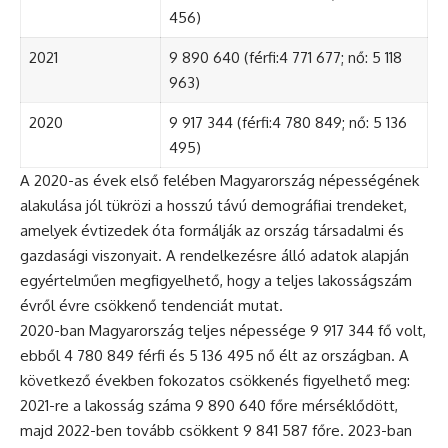
456)
2021
9 890 640 (férfi:4 771 677; nő: 5 118
963)
2020
9 917 344 (férfi:4 780 849; nő: 5 136
495)
A 2020-as évek első felében Magyarország népességének
alakulása jól tükrözi a hosszú távú demográfiai trendeket,
amelyek évtizedek óta formálják az ország társadalmi és
gazdasági viszonyait. A rendelkezésre álló adatok alapján
egyértelműen megfigyelhető, hogy a teljes lakosságszám
évről évre csökkenő tendenciát mutat.
2020-ban Magyarország teljes népessége 9 917 344 fő volt,
ebből 4 780 849 férfi és 5 136 495 nő élt az országban. A
következő években fokozatos csökkenés figyelhető meg:
2021-re a lakosság száma 9 890 640 főre mérséklődött,
majd 2022-ben tovább csökkent 9 841 587 főre. 2023-ban