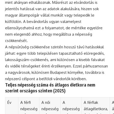
mint ahányan elhaláloznak. Másrészt az elvándorlás is
jelentős hatással van az adatok alakulására, hiszen sok
magyar állampolgár vállal munkát vagy telepedik le
külföldön. A bevándorlás ugyan valamelyest
ellensúlyozhatná ezt a folyamatot, de mértéke egyelőre
nem elegendő ahhoz, hogy megállítsa a népesség
csökkenését.
A népsűrűség csökkenése szintén hosszú távú hatásokkal
járhat: egyre több településen tapasztalható elöregedés,
lakosságszám-csökkenés, ami különösen a kisebb falvakat
és vidéki térségeket érinti érzékenyen. Ezzel párhuzamosan
a nagyvárosok, különösen Budapest környéke, továbbra is
népszerű célpont a belföldi vándorlók körében.
Teljes népesség száma és átlagos életkora nem
szerint országos szinten (2025)
Év
A férfi
A női
A
A férfiak
A
népesség
népesség
népesség
átlagéletkora,
á