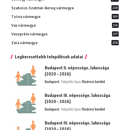
Szabolcs-Szatmár-Bereg vármegye
228
Tolna vármegye
109
Vas vármegye
216
Veszprém vármegye
217
Zala vármegye
258
Legkeresettebb települések adatai
Budapest II. népessége, lakossága
(2020 – 2026)
Budapest
Település típus:
fővárosi kerület
Budapest III. népessége, lakossága
(2020 – 2026)
Budapest
Település típus:
fővárosi kerület
Budapest IV. népessége, lakossága
(2020 – 2026)