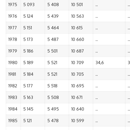
1975
5 093
5 408
10 501
..
..
1976
5 124
5 439
10 563
..
..
1977
5 151
5 464
10 615
..
..
1978
5 173
5 487
10 660
..
..
1979
5 186
5 501
10 687
..
..
1980
5 189
5 521
10 709
34,6
3
1981
5 184
5 521
10 705
..
..
1982
5 177
5 518
10 695
..
..
1983
5 163
5 508
10 671
..
..
1984
5 145
5 495
10 640
..
..
1985
5 121
5 478
10 599
..
..