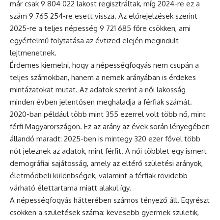
már csak 9 804 022 lakost regisztráltak, míg 2024-re ez a
szám 9 765 254-re esett vissza. Az előrejelzések szerint
2025-re a teljes népesség 9 721 685 főre csökken, ami
egyértelmű folytatása az évtized elején megindult
lejtmenetnek.
Érdemes kiemelni, hogy a népességfogyás nem csupán a
teljes számokban, hanem a nemek arányában is érdekes
mintázatokat mutat. Az adatok szerint a női lakosság
minden évben jelentősen meghaladja a férfiak számát.
2020-ban például több mint 355 ezerrel volt több nő, mint
férfi Magyarországon. Ez az arány az évek során lényegében
állandó maradt: 2025-ben is mintegy 320 ezer fővel több
nőt jeleznek az adatok, mint férfit. A női többlet egy ismert
demográfiai sajátosság, amely az eltérő születési arányok,
életmódbeli különbségek, valamint a férfiak rövidebb
várható élettartama miatt alakul így.
A népességfogyás hátterében számos tényező áll. Egyrészt
csökken a születések száma: kevesebb gyermek születik,