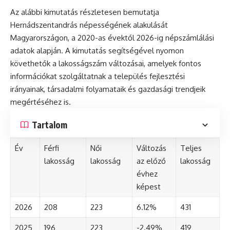
Az alábbi kimutatás részletesen bemutatja
Hernádszentandrás népességének alakulását
Magyarországon, a 2020-as évektől 2026-ig népszámlálási
adatok alapján. A kimutatás segítségével nyomon
követhetők a lakosságszám változásai, amelyek fontos
információkat szolgáltatnak a település fejlesztési
irányainak, társadalmi folyamataik és gazdasági trendjeik
megértéséhez is.
Tartalom
Év
Férfi
Női
Változás
Teljes
lakosság
lakosság
az előző
lakosság
évhez
képest
2026
208
223
6.12%
431
2025
196
223
-2.49%
419