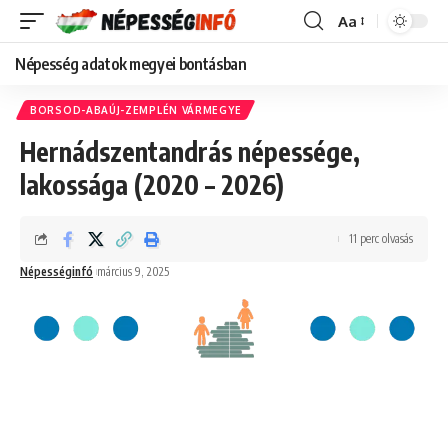
Aa
Font
Resizer
Népesség adatok megyei bontásban
BORSOD-ABAÚJ-ZEMPLÉN VÁRMEGYE
Hernádszentandrás népessége,
lakossága (2020 – 2026)
11 perc olvasás
Népességinfó
március 9, 2025