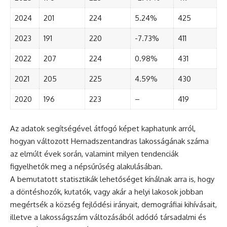
2024
201
224
5.24%
425
2023
191
220
-7.73%
411
2022
207
224
0.98%
431
2021
205
225
4.59%
430
2020
196
223
–
419
Az adatok segítségével átfogó képet kaphatunk arról,
hogyan változott Hernadszentandras lakosságának száma
az elmúlt évek során, valamint milyen tendenciák
figyelhetők meg a népsűrűség alakulásában.
A bemutatott statisztikák lehetőséget kínálnak arra is, hogy
a döntéshozók, kutatók, vagy akár a helyi lakosok jobban
megértsék a község fejlődési irányait, demográfiai kihívásait,
illetve a lakosságszám változásából adódó társadalmi és