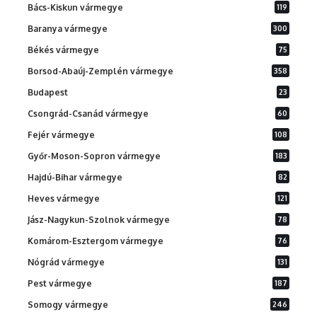
Bács-Kiskun vármegye
119
Baranya vármegye
300
Békés vármegye
75
Borsod-Abaúj-Zemplén vármegye
358
Budapest
23
Csongrád-Csanád vármegye
60
Fejér vármegye
108
Győr-Moson-Sopron vármegye
183
Hajdú-Bihar vármegye
82
Heves vármegye
121
Jász-Nagykun-Szolnok vármegye
78
Komárom-Esztergom vármegye
76
Nógrád vármegye
131
Pest vármegye
187
Somogy vármegye
246