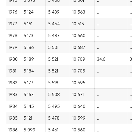
1975
5 093
5 408
10 501
..
..
1976
5 124
5 439
10 563
..
..
1977
5 151
5 464
10 615
..
..
1978
5 173
5 487
10 660
..
..
1979
5 186
5 501
10 687
..
..
1980
5 189
5 521
10 709
34,6
3
1981
5 184
5 521
10 705
..
..
1982
5 177
5 518
10 695
..
..
1983
5 163
5 508
10 671
..
..
1984
5 145
5 495
10 640
..
..
1985
5 121
5 478
10 599
..
..
1986
5 099
5 461
10 560
..
..