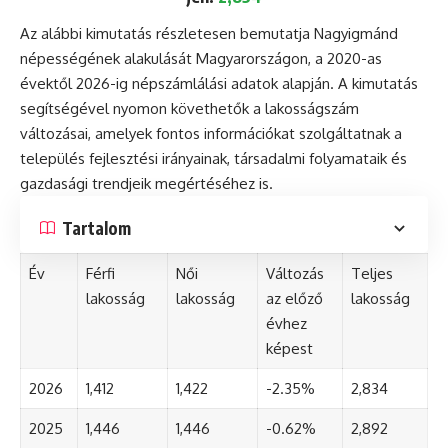
Az alábbi kimutatás részletesen bemutatja Nagyigmánd
népességének alakulását Magyarországon, a 2020-as
évektől 2026-ig népszámlálási adatok alapján. A kimutatás
segítségével nyomon követhetők a lakosságszám
változásai, amelyek fontos információkat szolgáltatnak a
település fejlesztési irányainak, társadalmi folyamataik és
gazdasági trendjeik megértéséhez is.
Tartalom
Év
Férfi
Női
Változás
Teljes
lakosság
lakosság
az előző
lakosság
évhez
képest
2026
1,412
1,422
-2.35%
2,834
2025
1,446
1,446
-0.62%
2,892