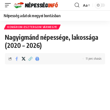
Aa
Font
Resizer
Népesség adatok megyei bontásban
KOMÁROM-ESZTERGOM VÁRMEGYE
Nagyigmánd népessége, lakossága
(2020 – 2026)
11 perc olvasás