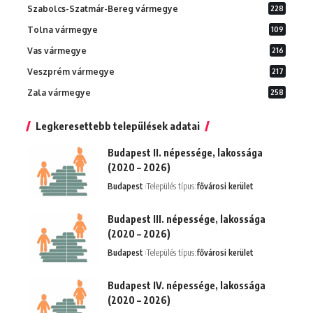
Szabolcs-Szatmár-Bereg vármegye
228
Tolna vármegye
109
Vas vármegye
216
Veszprém vármegye
217
Zala vármegye
258
Legkeresettebb települések adatai
Budapest II. népessége, lakossága
(2020 – 2026)
Budapest
Település típus:
fővárosi kerület
Budapest III. népessége, lakossága
(2020 – 2026)
Budapest
Település típus:
fővárosi kerület
Budapest IV. népessége, lakossága
(2020 – 2026)