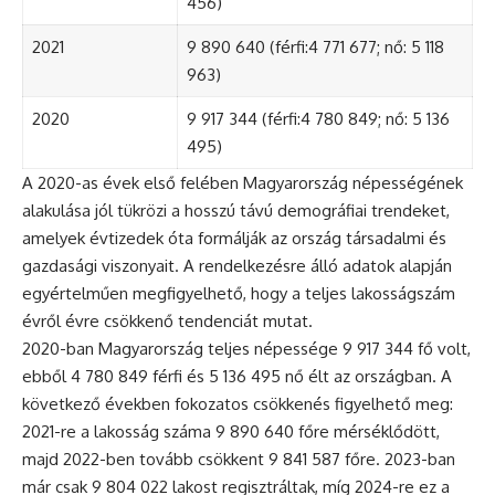
456)
2021
9 890 640 (férfi:4 771 677; nő: 5 118
963)
2020
9 917 344 (férfi:4 780 849; nő: 5 136
495)
A 2020-as évek első felében Magyarország népességének
alakulása jól tükrözi a hosszú távú demográfiai trendeket,
amelyek évtizedek óta formálják az ország társadalmi és
gazdasági viszonyait. A rendelkezésre álló adatok alapján
egyértelműen megfigyelhető, hogy a teljes lakosságszám
évről évre csökkenő tendenciát mutat.
2020-ban Magyarország teljes népessége 9 917 344 fő volt,
ebből 4 780 849 férfi és 5 136 495 nő élt az országban. A
következő években fokozatos csökkenés figyelhető meg:
2021-re a lakosság száma 9 890 640 főre mérséklődött,
majd 2022-ben tovább csökkent 9 841 587 főre. 2023-ban
már csak 9 804 022 lakost regisztráltak, míg 2024-re ez a