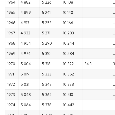
1964
4 882
5 226
10 108
..
..
1965
4 899
5 241
10 140
..
..
1966
4 913
5 253
10 166
..
..
1967
4 932
5 271
10 203
..
..
1968
4 954
5 290
10 244
..
..
1969
4 974
5 310
10 284
..
..
1970
5 004
5 318
10 322
34,3
3
1971
5 019
5 333
10 352
..
..
1972
5 031
5 347
10 378
..
..
1973
5 048
5 362
10 410
..
..
1974
5 064
5 378
10 442
..
..