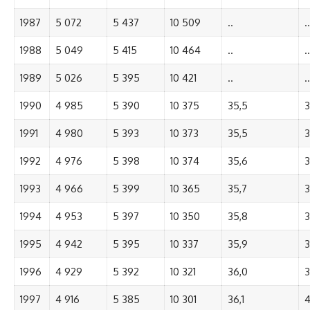
1987
5 072
5 437
10 509
..
..
1988
5 049
5 415
10 464
..
..
1989
5 026
5 395
10 421
..
..
1990
4 985
5 390
10 375
35,5
3
1991
4 980
5 393
10 373
35,5
3
1992
4 976
5 398
10 374
35,6
3
1993
4 966
5 399
10 365
35,7
3
1994
4 953
5 397
10 350
35,8
3
1995
4 942
5 395
10 337
35,9
3
1996
4 929
5 392
10 321
36,0
3
1997
4 916
5 385
10 301
36,1
4