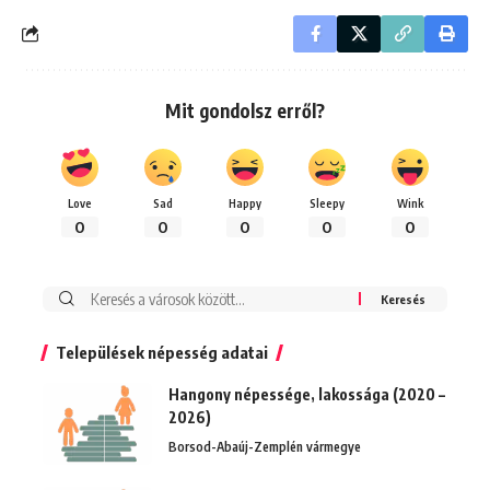
Mit gondolsz erről?
Love
Sad
Happy
Sleepy
Wink
0
0
0
0
0
Keresés:
Települések népesség adatai
Hangony népessége, lakossága (2020 –
2026)
Borsod-Abaúj-Zemplén vármegye