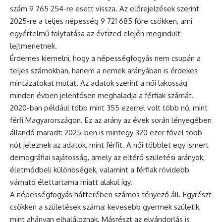
szám 9 765 254-re esett vissza. Az előrejelzések szerint
2025-re a teljes népesség 9 721 685 főre csökken, ami
egyértelmű folytatása az évtized elején megindult
lejtmenetnek.
Érdemes kiemelni, hogy a népességfogyás nem csupán a
teljes számokban, hanem a nemek arányában is érdekes
mintázatokat mutat. Az adatok szerint a női lakosság
minden évben jelentősen meghaladja a férfiak számát.
2020-ban például több mint 355 ezerrel volt több nő, mint
férfi Magyarországon. Ez az arány az évek során lényegében
állandó maradt: 2025-ben is mintegy 320 ezer fővel több
nőt jeleznek az adatok, mint férfit. A női többlet egy ismert
demográfiai sajátosság, amely az eltérő születési arányok,
életmódbeli különbségek, valamint a férfiak rövidebb
várható élettartama miatt alakul így.
A népességfogyás hátterében számos tényező áll. Egyrészt
csökken a születések száma: kevesebb gyermek születik,
mint ahányan elhaláloznak. Másrészt az elvándorlás is