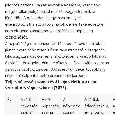
jelentős hatással van az adatok alakulására, hiszen sok
magyar állampolgár vállal munkát vagy telepedik le
külföldön. A bevándorlás ugyan valamelyest
ellensúlyozhatná ezt a folyamatot, de mértéke egyelőre
nem elegendő ahhoz, hogy megállítsa a népesség
csökkenését.
A népsűrűség csökkenése szintén hosszú távú hatásokkal
járhat: egyre több településen tapasztalható elöregedés,
lakosságszám-csökkenés, ami különösen a kisebb falvakat
és vidéki térségeket érinti érzékenyen. Ezzel párhuzamosan
a nagyvárosok, különösen Budapest környéke, továbbra is
népszerű célpont a belföldi vándorlók körében.
Teljes népesség száma és átlagos életkora nem
szerint országos szinten (2025)
Év
A férfi
A női
A
A férfiak
A
népesség
népesség
népesség
átlagéletkora,
á
száma,
száma,
száma
év január 1.
é