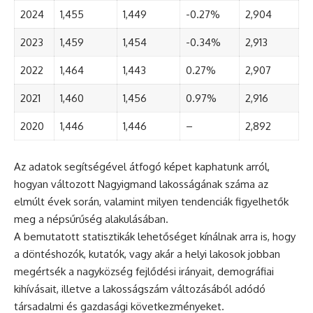
2024
1,455
1,449
-0.27%
2,904
2023
1,459
1,454
-0.34%
2,913
2022
1,464
1,443
0.27%
2,907
2021
1,460
1,456
0.97%
2,916
2020
1,446
1,446
–
2,892
Az adatok segítségével átfogó képet kaphatunk arról,
hogyan változott Nagyigmand lakosságának száma az
elmúlt évek során, valamint milyen tendenciák figyelhetők
meg a népsűrűség alakulásában.
A bemutatott statisztikák lehetőséget kínálnak arra is, hogy
a döntéshozók, kutatók, vagy akár a helyi lakosok jobban
megértsék a nagyközség fejlődési irányait, demográfiai
kihívásait, illetve a lakosságszám változásából adódó
társadalmi és gazdasági következményeket.