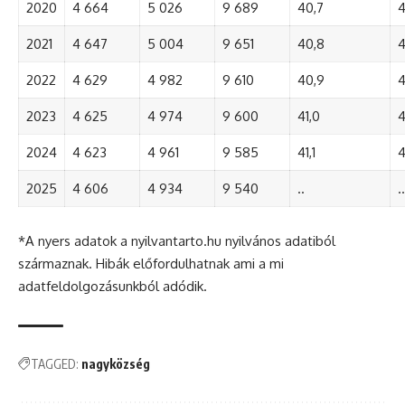
2020
4 664
5 026
9 689
40,7
4
2021
4 647
5 004
9 651
40,8
4
2022
4 629
4 982
9 610
40,9
4
2023
4 625
4 974
9 600
41,0
4
2024
4 623
4 961
9 585
41,1
4
2025
4 606
4 934
9 540
..
..
*A nyers adatok a nyilvantarto.hu nyilvános adatiból
származnak. Hibák előfordulhatnak ami a mi
adatfeldolgozásunkból adódik.
TAGGED:
nagyközség