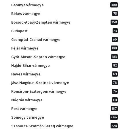
Baranya vármegye
300
Békés vármegye
75
Borsod-Abaúj-Zemplén vármegye
358
Budapest
23
Csongrád-Csanád vármegye
60
Fejér vármegye
108
Győr-Moson-Sopron vármegye
183
Hajdú-Bihar vármegye
82
Heves vármegye
121
Jász-Nagykun-Szolnok vármegye
78
Komárom-Esztergom vármegye
76
Nógrád vármegye
131
Pest vármegye
187
Somogy vármegye
246
Szabolcs-Szatmár-Bereg vármegye
228