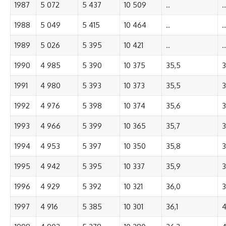
1987
5 072
5 437
10 509
..
..
1988
5 049
5 415
10 464
..
..
1989
5 026
5 395
10 421
..
..
1990
4 985
5 390
10 375
35,5
3
1991
4 980
5 393
10 373
35,5
3
1992
4 976
5 398
10 374
35,6
3
1993
4 966
5 399
10 365
35,7
3
1994
4 953
5 397
10 350
35,8
3
1995
4 942
5 395
10 337
35,9
3
1996
4 929
5 392
10 321
36,0
3
1997
4 916
5 385
10 301
36,1
4