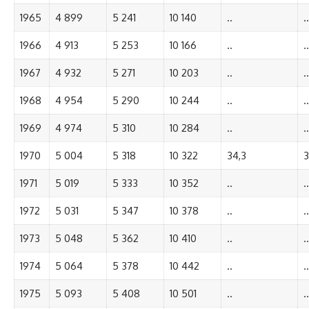
1965
4 899
5 241
10 140
..
..
1966
4 913
5 253
10 166
..
..
1967
4 932
5 271
10 203
..
..
1968
4 954
5 290
10 244
..
..
1969
4 974
5 310
10 284
..
..
1970
5 004
5 318
10 322
34,3
3
1971
5 019
5 333
10 352
..
..
1972
5 031
5 347
10 378
..
..
1973
5 048
5 362
10 410
..
..
1974
5 064
5 378
10 442
..
..
1975
5 093
5 408
10 501
..
..