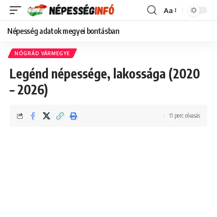
Aa
Font
Resizer
Népesség adatok megyei bontásban
NÓGRÁD VÁRMEGYE
Legénd népessége, lakossága (2020
– 2026)
11 perc olvasás