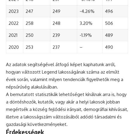
2023
247
249
-4.26%
496
2022
258
248
3.20%
506
2021
250
239
-1.19%
489
2020
253
237
–
490
Az adatok segítségével átfogó képet kaphatunk arról,
hogyan változott Legend lakosságának száma az elmúlt
évek során, valamint milyen tendenciák figyelhetők meg a
népsűrűség alakulásában.
A bemutatott statisztikák lehetőséget kínálnak arra is, hogy
a döntéshozók, kutatók, vagy akár a helyi lakosok jobban
megértsék a község fejlődési irányait, demográfiai kihívásait,
illetve a lakosságszám változásából adódó társadalmi és
gazdasági következményeket.
Érdekességek