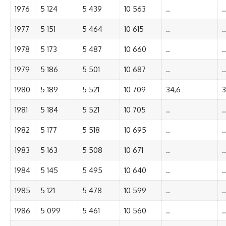
1976
5 124
5 439
10 563
..
..
1977
5 151
5 464
10 615
..
..
1978
5 173
5 487
10 660
..
..
1979
5 186
5 501
10 687
..
..
1980
5 189
5 521
10 709
34,6
3
1981
5 184
5 521
10 705
..
..
1982
5 177
5 518
10 695
..
..
1983
5 163
5 508
10 671
..
..
1984
5 145
5 495
10 640
..
..
1985
5 121
5 478
10 599
..
..
1986
5 099
5 461
10 560
..
..