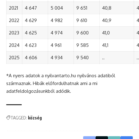
2021
4 647
5 004
9 651
40,8
4
2022
4 629
4 982
9 610
40,9
4
2023
4 625
4 974
9 600
41,0
4
2024
4 623
4 961
9 585
41,1
4
2025
4 606
4 934
9 540
..
..
*A nyers adatok a nyilvantarto.hu nyilvános adatiból
származnak. Hibák előfordulhatnak ami a mi
adatfeldolgozásunkból adódik.
TAGGED:
község