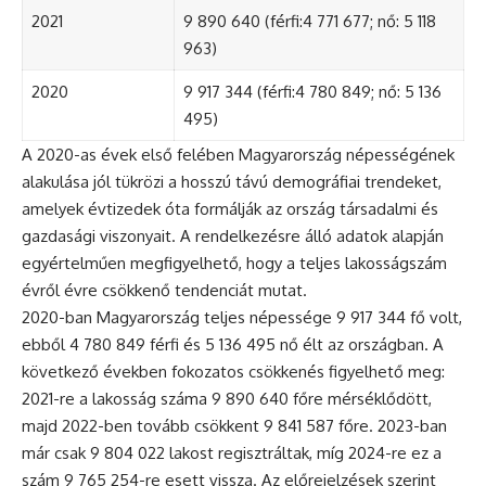
2021
9 890 640 (férfi:4 771 677; nő: 5 118
963)
2020
9 917 344 (férfi:4 780 849; nő: 5 136
495)
A 2020-as évek első felében Magyarország népességének
alakulása jól tükrözi a hosszú távú demográfiai trendeket,
amelyek évtizedek óta formálják az ország társadalmi és
gazdasági viszonyait. A rendelkezésre álló adatok alapján
egyértelműen megfigyelhető, hogy a teljes lakosságszám
évről évre csökkenő tendenciát mutat.
2020-ban Magyarország teljes népessége 9 917 344 fő volt,
ebből 4 780 849 férfi és 5 136 495 nő élt az országban. A
következő években fokozatos csökkenés figyelhető meg:
2021-re a lakosság száma 9 890 640 főre mérséklődött,
majd 2022-ben tovább csökkent 9 841 587 főre. 2023-ban
már csak 9 804 022 lakost regisztráltak, míg 2024-re ez a
szám 9 765 254-re esett vissza. Az előrejelzések szerint