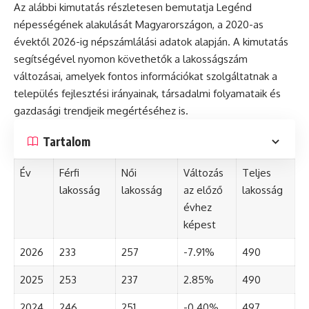
Az alábbi kimutatás részletesen bemutatja Legénd
népességének alakulását Magyarországon, a 2020-as
évektől 2026-ig népszámlálási adatok alapján. A kimutatás
segítségével nyomon követhetők a lakosságszám
változásai, amelyek fontos információkat szolgáltatnak a
település fejlesztési irányainak, társadalmi folyamataik és
gazdasági trendjeik megértéséhez is.
Tartalom
Év
Férfi
Női
Változás
Teljes
lakosság
lakosság
az előző
lakosság
évhez
képest
2026
233
257
-7.91%
490
2025
253
237
2.85%
490
2024
246
251
-0.40%
497