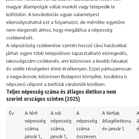
magyar állampolgár vállal munkát vagy telepedik le
külföldön. A bevándorlás ugyan valamelyest
ellensúlyozhatná ezt a folyamatot, de mértéke egyelőre
nem elegendő ahhoz, hogy megállítsa a népesség
csökkenését.
A népsűrűség csökkenése szintén hosszú távú hatásokkal
járhat: egyre több településen tapasztalható elöregedés,
lakosságszám-csökkenés, ami különösen a kisebb falvakat
és vidéki térségeket érinti érzékenyen. Ezzel párhuzamosan
a nagyvárosok, különösen Budapest környéke, továbbra is
népszerű célpont a belföldi vándorlók körében.
Teljes népesség száma és átlagos életkora nem
szerint országos szinten (2025)
Év
A férfi
A női
A
A férfiak
A
népesség
népesség
népesség
átlagéletkora,
á
száma,
száma,
száma
év január 1.
é
január 1.,
január 1.,
összesen,