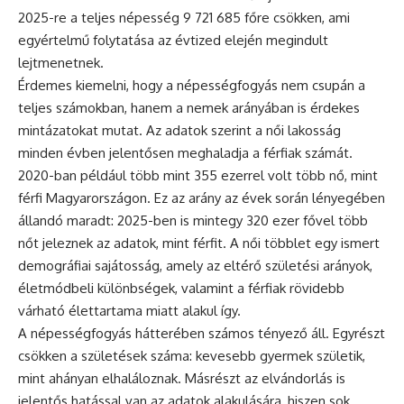
2025-re a teljes népesség 9 721 685 főre csökken, ami
egyértelmű folytatása az évtized elején megindult
lejtmenetnek.
Érdemes kiemelni, hogy a népességfogyás nem csupán a
teljes számokban, hanem a nemek arányában is érdekes
mintázatokat mutat. Az adatok szerint a női lakosság
minden évben jelentősen meghaladja a férfiak számát.
2020-ban például több mint 355 ezerrel volt több nő, mint
férfi Magyarországon. Ez az arány az évek során lényegében
állandó maradt: 2025-ben is mintegy 320 ezer fővel több
nőt jeleznek az adatok, mint férfit. A női többlet egy ismert
demográfiai sajátosság, amely az eltérő születési arányok,
életmódbeli különbségek, valamint a férfiak rövidebb
várható élettartama miatt alakul így.
A népességfogyás hátterében számos tényező áll. Egyrészt
csökken a születések száma: kevesebb gyermek születik,
mint ahányan elhaláloznak. Másrészt az elvándorlás is
jelentős hatással van az adatok alakulására, hiszen sok