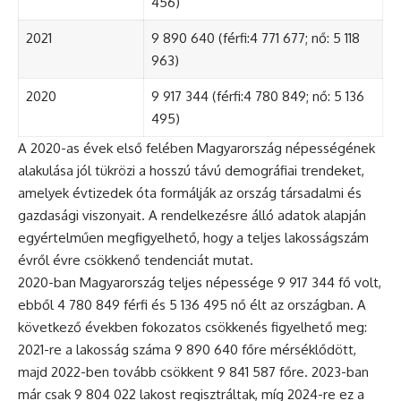
456)
2021
9 890 640 (férfi:4 771 677; nő: 5 118
963)
2020
9 917 344 (férfi:4 780 849; nő: 5 136
495)
A 2020-as évek első felében Magyarország népességének
alakulása jól tükrözi a hosszú távú demográfiai trendeket,
amelyek évtizedek óta formálják az ország társadalmi és
gazdasági viszonyait. A rendelkezésre álló adatok alapján
egyértelműen megfigyelhető, hogy a teljes lakosságszám
évről évre csökkenő tendenciát mutat.
2020-ban Magyarország teljes népessége 9 917 344 fő volt,
ebből 4 780 849 férfi és 5 136 495 nő élt az országban. A
következő években fokozatos csökkenés figyelhető meg:
2021-re a lakosság száma 9 890 640 főre mérséklődött,
majd 2022-ben tovább csökkent 9 841 587 főre. 2023-ban
már csak 9 804 022 lakost regisztráltak, míg 2024-re ez a