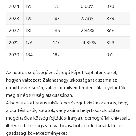
2024
195
175
0.00%
370
2023
195
183
7.73%
378
2022
181
185
2.84%
366
2021
176
177
-4.35%
353
2020
184
187
–
371
Az adatok segítségével átfogó képet kaphatunk arról,
hogyan változott Zalahashagy lakosságának száma az
elmúlt évek során, valamint milyen tendenciák figyelhetők
meg a népsűrűség alakulásában.
A bemutatott statisztikák lehetőséget kínálnak arra is, hogy
a döntéshozók, kutatók, vagy akár a helyi lakosok jobban
megértsék a község fejlődési irányait, demográfiai kihívásait,
illetve a lakosságszám változásából adódó társadalmi és
gazdasági következményeket.