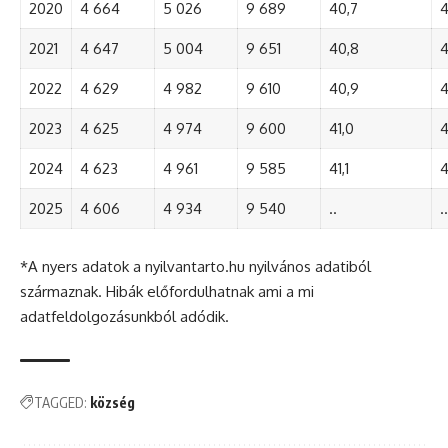
2020
4 664
5 026
9 689
40,7
4
2021
4 647
5 004
9 651
40,8
4
2022
4 629
4 982
9 610
40,9
4
2023
4 625
4 974
9 600
41,0
4
2024
4 623
4 961
9 585
41,1
4
2025
4 606
4 934
9 540
..
..
*A nyers adatok a nyilvantarto.hu nyilvános adatiból
származnak. Hibák előfordulhatnak ami a mi
adatfeldolgozásunkból adódik.
TAGGED:
község