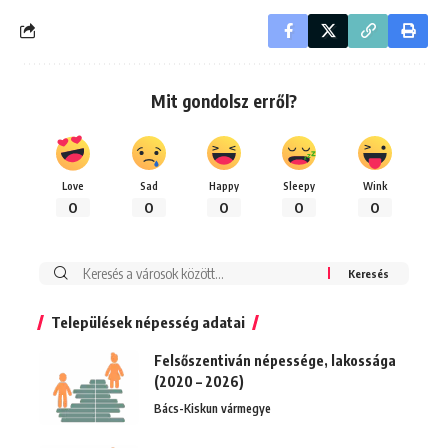
Mit gondolsz erről?
Love
Sad
Happy
Sleepy
Wink
0
0
0
0
0
Keresés:
Települések népesség adatai
Felsőszentiván népessége, lakossága
(2020 – 2026)
Bács-Kiskun vármegye