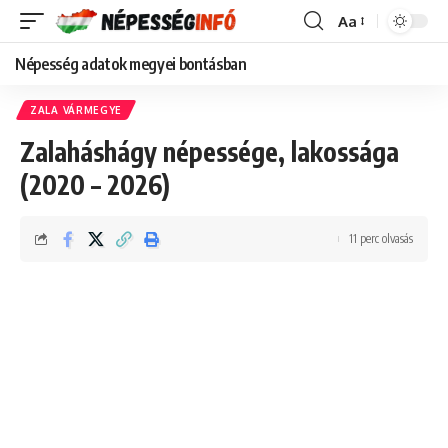
Aa
Font
Resizer
Népesség adatok megyei bontásban
ZALA VÁRMEGYE
Zalaháshágy népessége, lakossága
(2020 – 2026)
11 perc olvasás