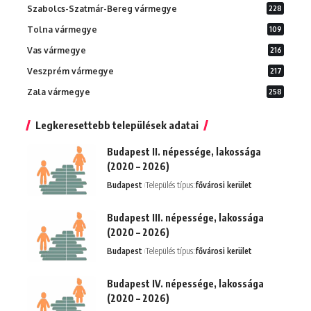
Szabolcs-Szatmár-Bereg vármegye
228
Tolna vármegye
109
Vas vármegye
216
Veszprém vármegye
217
Zala vármegye
258
Legkeresettebb települések adatai
Budapest II. népessége, lakossága
(2020 – 2026)
Budapest
Település típus:
fővárosi kerület
Budapest III. népessége, lakossága
(2020 – 2026)
Budapest
Település típus:
fővárosi kerület
Budapest IV. népessége, lakossága
(2020 – 2026)