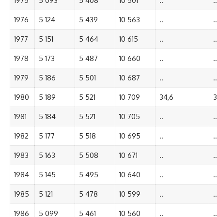
1975
5 093
5 408
10 501
..
..
1976
5 124
5 439
10 563
..
..
1977
5 151
5 464
10 615
..
..
1978
5 173
5 487
10 660
..
..
1979
5 186
5 501
10 687
..
..
1980
5 189
5 521
10 709
34,6
3
1981
5 184
5 521
10 705
..
..
1982
5 177
5 518
10 695
..
..
1983
5 163
5 508
10 671
..
..
1984
5 145
5 495
10 640
..
..
1985
5 121
5 478
10 599
..
..
1986
5 099
5 461
10 560
..
..