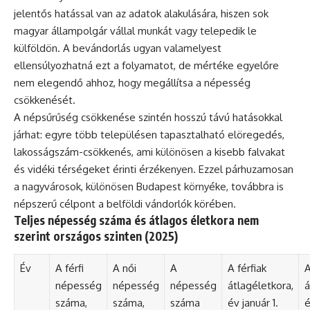
jelentős hatással van az adatok alakulására, hiszen sok
magyar állampolgár vállal munkát vagy telepedik le
külföldön. A bevándorlás ugyan valamelyest
ellensúlyozhatná ezt a folyamatot, de mértéke egyelőre
nem elegendő ahhoz, hogy megállítsa a népesség
csökkenését.
A népsűrűség csökkenése szintén hosszú távú hatásokkal
járhat: egyre több településen tapasztalható elöregedés,
lakosságszám-csökkenés, ami különösen a kisebb falvakat
és vidéki térségeket érinti érzékenyen. Ezzel párhuzamosan
a nagyvárosok, különösen Budapest környéke, továbbra is
népszerű célpont a belföldi vándorlók körében.
Teljes népesség száma és átlagos életkora nem
szerint országos szinten (2025)
Év
A férfi
A női
A
A férfiak
A
népesség
népesség
népesség
átlagéletkora,
á
száma,
száma,
száma
év január 1.
é