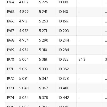
1964
4 882
5 226
10 108
..
..
1965
4 899
5 241
10 140
..
..
1966
4 913
5 253
10 166
..
..
1967
4 932
5 271
10 203
..
..
1968
4 954
5 290
10 244
..
..
1969
4 974
5 310
10 284
..
..
1970
5 004
5 318
10 322
34,3
3
1971
5 019
5 333
10 352
..
..
1972
5 031
5 347
10 378
..
..
1973
5 048
5 362
10 410
..
..
1974
5 064
5 378
10 442
..
..