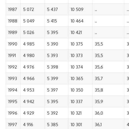
1987
5 072
5 437
10 509
..
..
1988
5 049
5 415
10 464
..
..
1989
5 026
5 395
10 421
..
..
1990
4 985
5 390
10 375
35,5
3
1991
4 980
5 393
10 373
35,5
3
1992
4 976
5 398
10 374
35,6
3
1993
4 966
5 399
10 365
35,7
3
1994
4 953
5 397
10 350
35,8
3
1995
4 942
5 395
10 337
35,9
3
1996
4 929
5 392
10 321
36,0
3
1997
4 916
5 385
10 301
36,1
4