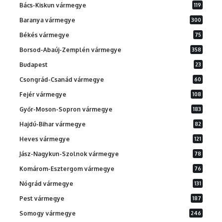
Bács-Kiskun vármegye
119
Baranya vármegye
300
Békés vármegye
75
Borsod-Abaúj-Zemplén vármegye
358
Budapest
23
Csongrád-Csanád vármegye
60
Fejér vármegye
108
Győr-Moson-Sopron vármegye
183
Hajdú-Bihar vármegye
82
Heves vármegye
121
Jász-Nagykun-Szolnok vármegye
78
Komárom-Esztergom vármegye
76
Nógrád vármegye
131
Pest vármegye
187
Somogy vármegye
246