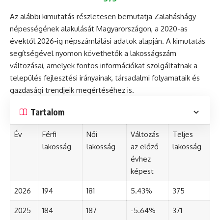
Az alábbi kimutatás részletesen bemutatja Zalaháshágy
népességének alakulását Magyarországon, a 2020-as
évektől 2026-ig népszámlálási adatok alapján. A kimutatás
segítségével nyomon követhetők a lakosságszám
változásai, amelyek fontos információkat szolgáltatnak a
település fejlesztési irányainak, társadalmi folyamataik és
gazdasági trendjeik megértéséhez is.
Tartalom
Év
Férfi
Női
Változás
Teljes
lakosság
lakosság
az előző
lakosság
évhez
képest
2026
194
181
5.43%
375
2025
184
187
-5.64%
371