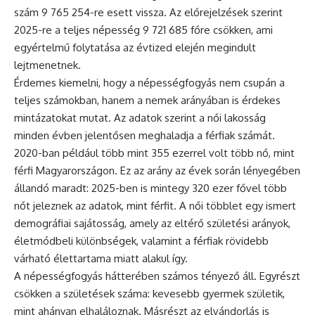
szám 9 765 254-re esett vissza. Az előrejelzések szerint
2025-re a teljes népesség 9 721 685 főre csökken, ami
egyértelmű folytatása az évtized elején megindult
lejtmenetnek.
Érdemes kiemelni, hogy a népességfogyás nem csupán a
teljes számokban, hanem a nemek arányában is érdekes
mintázatokat mutat. Az adatok szerint a női lakosság
minden évben jelentősen meghaladja a férfiak számát.
2020-ban például több mint 355 ezerrel volt több nő, mint
férfi Magyarországon. Ez az arány az évek során lényegében
állandó maradt: 2025-ben is mintegy 320 ezer fővel több
nőt jeleznek az adatok, mint férfit. A női többlet egy ismert
demográfiai sajátosság, amely az eltérő születési arányok,
életmódbeli különbségek, valamint a férfiak rövidebb
várható élettartama miatt alakul így.
A népességfogyás hátterében számos tényező áll. Egyrészt
csökken a születések száma: kevesebb gyermek születik,
mint ahányan elhaláloznak. Másrészt az elvándorlás is