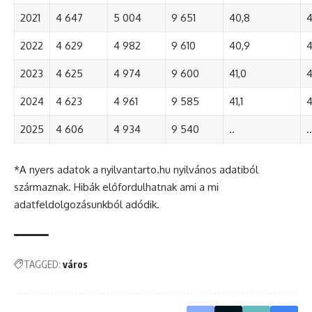
2021
4 647
5 004
9 651
40,8
4
2022
4 629
4 982
9 610
40,9
4
2023
4 625
4 974
9 600
41,0
4
2024
4 623
4 961
9 585
41,1
4
2025
4 606
4 934
9 540
..
..
*A nyers adatok a nyilvantarto.hu nyilvános adatiból
származnak. Hibák előfordulhatnak ami a mi
adatfeldolgozásunkból adódik.
TAGGED:
város