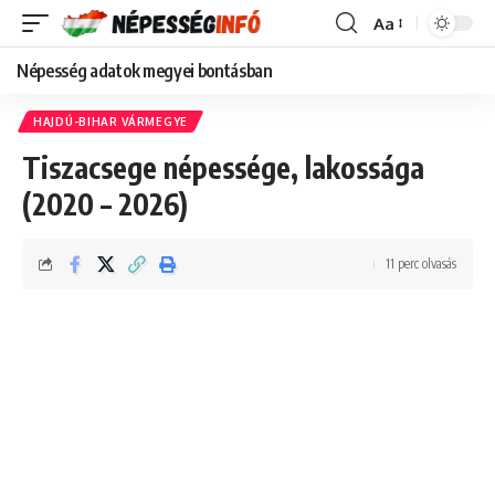
Aa
Font
Resizer
Népesség adatok megyei bontásban
HAJDÚ-BIHAR VÁRMEGYE
Tiszacsege népessége, lakossága
(2020 – 2026)
11 perc olvasás