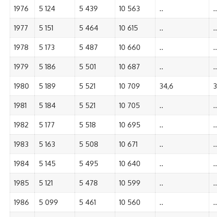
1976
5 124
5 439
10 563
..
..
1977
5 151
5 464
10 615
..
..
1978
5 173
5 487
10 660
..
..
1979
5 186
5 501
10 687
..
..
1980
5 189
5 521
10 709
34,6
3
1981
5 184
5 521
10 705
..
..
1982
5 177
5 518
10 695
..
..
1983
5 163
5 508
10 671
..
..
1984
5 145
5 495
10 640
..
..
1985
5 121
5 478
10 599
..
..
1986
5 099
5 461
10 560
..
..