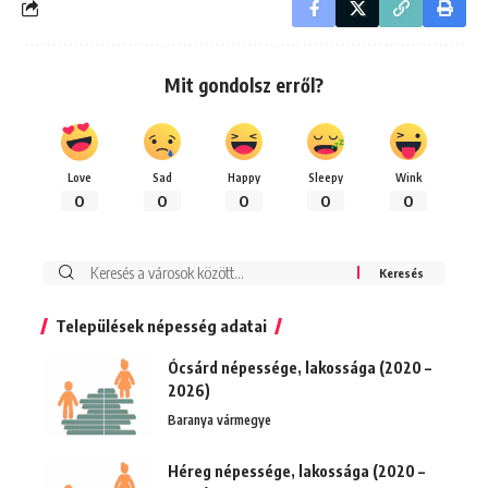
Mit gondolsz erről?
Love
Sad
Happy
Sleepy
Wink
0
0
0
0
0
Keresés:
Települések népesség adatai
Ócsárd népessége, lakossága (2020 –
2026)
Baranya vármegye
Héreg népessége, lakossága (2020 –