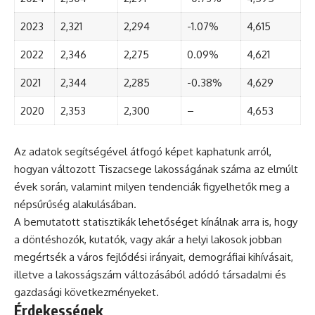
2023
2,321
2,294
-1.07%
4,615
2022
2,346
2,275
0.09%
4,621
2021
2,344
2,285
-0.38%
4,629
2020
2,353
2,300
–
4,653
Az adatok segítségével átfogó képet kaphatunk arról,
hogyan változott Tiszacsege lakosságának száma az elmúlt
évek során, valamint milyen tendenciák figyelhetők meg a
népsűrűség alakulásában.
A bemutatott statisztikák lehetőséget kínálnak arra is, hogy
a döntéshozók, kutatók, vagy akár a helyi lakosok jobban
megértsék a város fejlődési irányait, demográfiai kihívásait,
illetve a lakosságszám változásából adódó társadalmi és
gazdasági következményeket.
Érdekességek