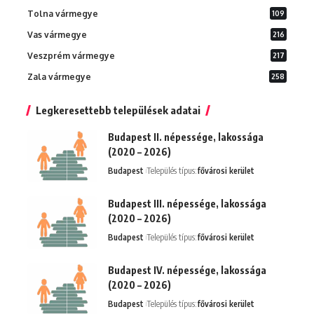
Tolna vármegye
109
Vas vármegye
216
Veszprém vármegye
217
Zala vármegye
258
Legkeresettebb települések adatai
Budapest II. népessége, lakossága
(2020 – 2026)
Budapest
Település típus:
fővárosi kerület
Budapest III. népessége, lakossága
(2020 – 2026)
Budapest
Település típus:
fővárosi kerület
Budapest IV. népessége, lakossága
(2020 – 2026)
Budapest
Település típus:
fővárosi kerület