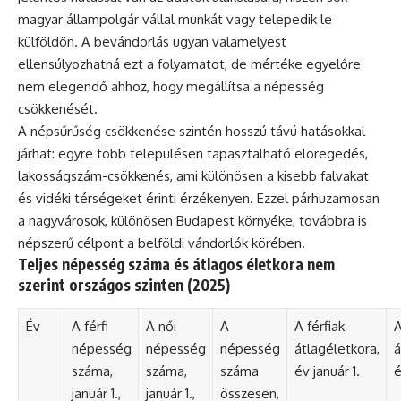
magyar állampolgár vállal munkát vagy telepedik le
külföldön. A bevándorlás ugyan valamelyest
ellensúlyozhatná ezt a folyamatot, de mértéke egyelőre
nem elegendő ahhoz, hogy megállítsa a népesség
csökkenését.
A népsűrűség csökkenése szintén hosszú távú hatásokkal
járhat: egyre több településen tapasztalható elöregedés,
lakosságszám-csökkenés, ami különösen a kisebb falvakat
és vidéki térségeket érinti érzékenyen. Ezzel párhuzamosan
a nagyvárosok, különösen Budapest környéke, továbbra is
népszerű célpont a belföldi vándorlók körében.
Teljes népesség száma és átlagos életkora nem
szerint országos szinten (2025)
Év
A férfi
A női
A
A férfiak
A
népesség
népesség
népesség
átlagéletkora,
á
száma,
száma,
száma
év január 1.
é
január 1.,
január 1.,
összesen,