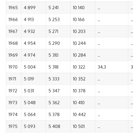
1965
4 899
5 241
10 140
..
..
1966
4 913
5 253
10 166
..
..
1967
4 932
5 271
10 203
..
..
1968
4 954
5 290
10 244
..
..
1969
4 974
5 310
10 284
..
..
1970
5 004
5 318
10 322
34,3
3
1971
5 019
5 333
10 352
..
..
1972
5 031
5 347
10 378
..
..
1973
5 048
5 362
10 410
..
..
1974
5 064
5 378
10 442
..
..
1975
5 093
5 408
10 501
..
..