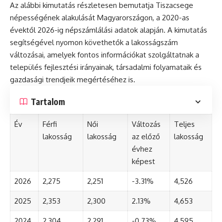
Az alábbi kimutatás részletesen bemutatja Tiszacsege
népességének alakulását Magyarországon, a 2020-as
évektől 2026-ig népszámlálási adatok alapján. A kimutatás
segítségével nyomon követhetők a lakosságszám
változásai, amelyek fontos információkat szolgáltatnak a
település fejlesztési irányainak, társadalmi folyamataik és
gazdasági trendjeik megértéséhez is.
Tartalom
Év
Férfi
Női
Változás
Teljes
lakosság
lakosság
az előző
lakosság
évhez
képest
2026
2,275
2,251
-3.31%
4,526
2025
2,353
2,300
2.13%
4,653
2024
2,304
2,291
-0.73%
4,595