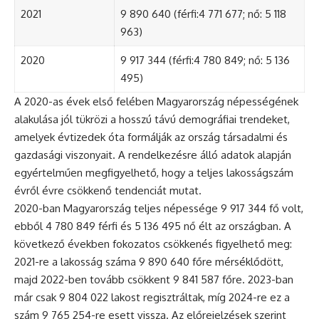
2021
9 890 640 (férfi:4 771 677; nő: 5 118
963)
2020
9 917 344 (férfi:4 780 849; nő: 5 136
495)
A 2020-as évek első felében Magyarország népességének
alakulása jól tükrözi a hosszú távú demográfiai trendeket,
amelyek évtizedek óta formálják az ország társadalmi és
gazdasági viszonyait. A rendelkezésre álló adatok alapján
egyértelműen megfigyelhető, hogy a teljes lakosságszám
évről évre csökkenő tendenciát mutat.
2020-ban Magyarország teljes népessége 9 917 344 fő volt,
ebből 4 780 849 férfi és 5 136 495 nő élt az országban. A
következő években fokozatos csökkenés figyelhető meg:
2021-re a lakosság száma 9 890 640 főre mérséklődött,
majd 2022-ben tovább csökkent 9 841 587 főre. 2023-ban
már csak 9 804 022 lakost regisztráltak, míg 2024-re ez a
szám 9 765 254-re esett vissza. Az előrejelzések szerint