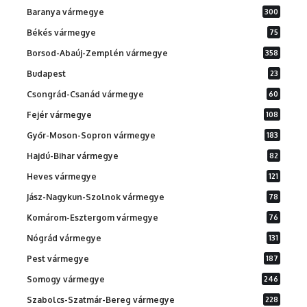
Baranya vármegye
300
Békés vármegye
75
Borsod-Abaúj-Zemplén vármegye
358
Budapest
23
Csongrád-Csanád vármegye
60
Fejér vármegye
108
Győr-Moson-Sopron vármegye
183
Hajdú-Bihar vármegye
82
Heves vármegye
121
Jász-Nagykun-Szolnok vármegye
78
Komárom-Esztergom vármegye
76
Nógrád vármegye
131
Pest vármegye
187
Somogy vármegye
246
Szabolcs-Szatmár-Bereg vármegye
228