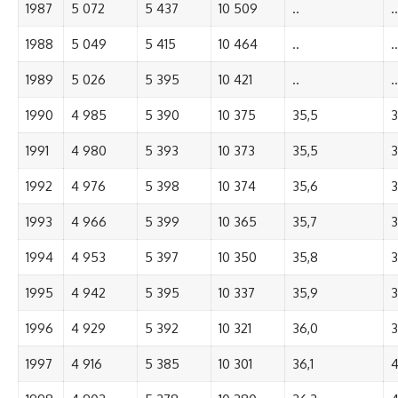
1987
5 072
5 437
10 509
..
..
1988
5 049
5 415
10 464
..
..
1989
5 026
5 395
10 421
..
..
1990
4 985
5 390
10 375
35,5
3
1991
4 980
5 393
10 373
35,5
3
1992
4 976
5 398
10 374
35,6
3
1993
4 966
5 399
10 365
35,7
3
1994
4 953
5 397
10 350
35,8
3
1995
4 942
5 395
10 337
35,9
3
1996
4 929
5 392
10 321
36,0
3
1997
4 916
5 385
10 301
36,1
4