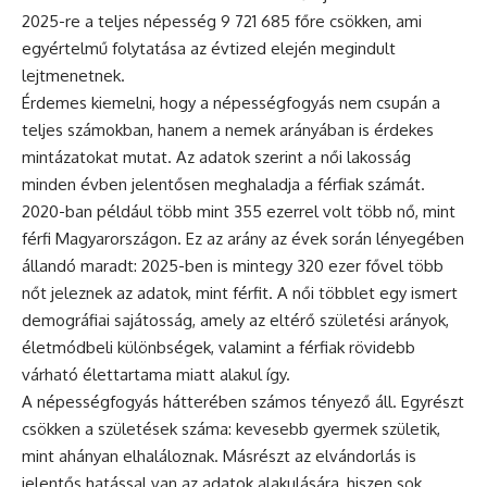
2025-re a teljes népesség 9 721 685 főre csökken, ami
egyértelmű folytatása az évtized elején megindult
lejtmenetnek.
Érdemes kiemelni, hogy a népességfogyás nem csupán a
teljes számokban, hanem a nemek arányában is érdekes
mintázatokat mutat. Az adatok szerint a női lakosság
minden évben jelentősen meghaladja a férfiak számát.
2020-ban például több mint 355 ezerrel volt több nő, mint
férfi Magyarországon. Ez az arány az évek során lényegében
állandó maradt: 2025-ben is mintegy 320 ezer fővel több
nőt jeleznek az adatok, mint férfit. A női többlet egy ismert
demográfiai sajátosság, amely az eltérő születési arányok,
életmódbeli különbségek, valamint a férfiak rövidebb
várható élettartama miatt alakul így.
A népességfogyás hátterében számos tényező áll. Egyrészt
csökken a születések száma: kevesebb gyermek születik,
mint ahányan elhaláloznak. Másrészt az elvándorlás is
jelentős hatással van az adatok alakulására, hiszen sok