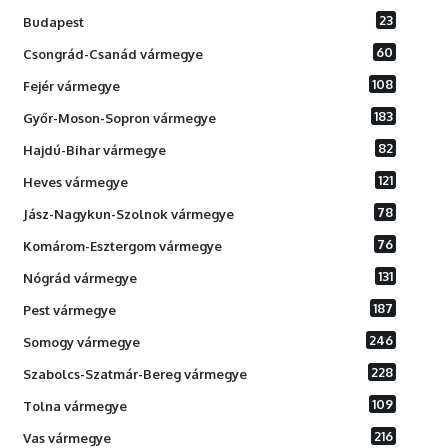
23
Budapest
60
Csongrád-Csanád vármegye
108
Fejér vármegye
183
Győr-Moson-Sopron vármegye
82
Hajdú-Bihar vármegye
121
Heves vármegye
78
Jász-Nagykun-Szolnok vármegye
76
Komárom-Esztergom vármegye
131
Nógrád vármegye
187
Pest vármegye
246
Somogy vármegye
228
Szabolcs-Szatmár-Bereg vármegye
109
Tolna vármegye
216
Vas vármegye