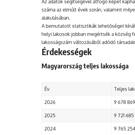
Az adatok segítségével átfogó képet kapha
száma az elmúlt évek során, valamint mily
alakulásában.
A bemutatott statisztikák lehetőséget kínál
helyi lakosok jobban megértsék a község fejl
lakosságszám változásából adódó társada
Érdekességek
Magyarország teljes lakossága
Év
Teljes la
2026
9 678 869 
2025
9 721 685 
2024
9 765 254 