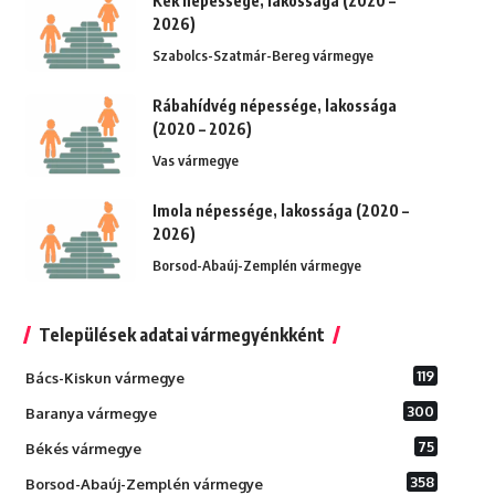
Kék népessége, lakossága (2020 –
2026)
Szabolcs-Szatmár-Bereg vármegye
Rábahídvég népessége, lakossága
(2020 – 2026)
Vas vármegye
Imola népessége, lakossága (2020 –
2026)
Borsod-Abaúj-Zemplén vármegye
Települések adatai vármegyénkként
119
Bács-Kiskun vármegye
300
Baranya vármegye
75
Békés vármegye
358
Borsod-Abaúj-Zemplén vármegye