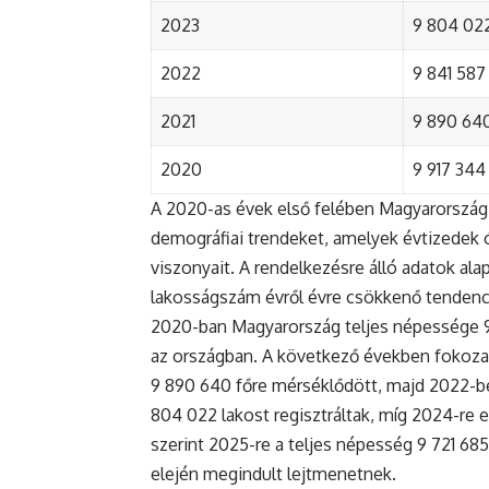
2023
9 804 022
2022
9 841 587 
2021
9 890 640 
2020
9 917 344 
A 2020-as évek első felében Magyarország 
demográfiai trendeket, amelyek évtizedek ó
viszonyait. A rendelkezésre álló adatok al
lakosságszám évről évre csökkenő tendenc
2020-ban Magyarország teljes népessége 9 9
az országban. A következő években fokoza
9 890 640 főre mérséklődött, majd 2022-be
804 022 lakost regisztráltak, míg 2024-re e
szerint 2025-re a teljes népesség 9 721 68
elején megindult lejtmenetnek.