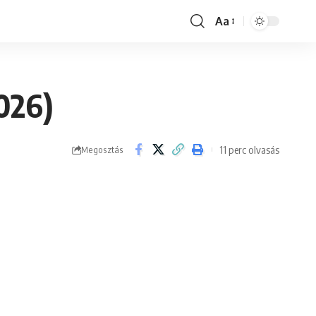
Aa
Font
Resizer
026)
11 perc olvasás
Megosztás