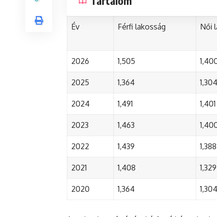
Tartalom
Év
Férfi lakosság
Női 
2026
1,505
1,40
2025
1,364
1,30
2024
1,491
1,401
2023
1,463
1,40
2022
1,439
1,388
2021
1,408
1,329
2020
1,364
1,30