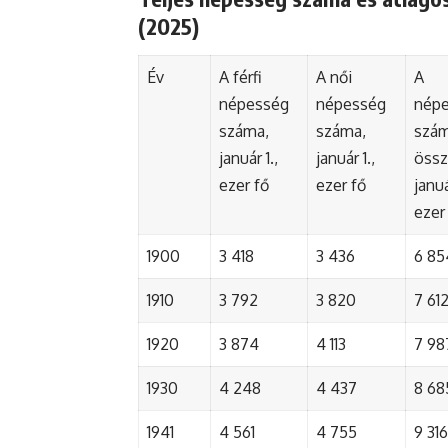
(2025)
Év
A férfi
A női
A
népesség
népesség
nép
száma,
száma,
szá
január 1.,
január 1.,
össz
ezer fő
ezer fő
januá
ezer
1900
3 418
3 436
6 85
1910
3 792
3 820
7 61
1920
3 874
4 113
7 98
1930
4 248
4 437
8 68
1941
4 561
4 755
9 316