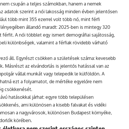
 nem csupán a teljes számokban, hanem a nemek
Az adatok szerint a női lakosság minden évben jelentősen
ul több mint 355 ezerrel volt több nő, mint férfi
 lényegében állandó maradt: 2025-ben is mintegy 320
 férfit. A női többlet egy ismert demográfiai sajátosság,
eli különbségek, valamint a férfiak rövidebb várható
ző áll. Egyrészt csökken a születések száma: kevesebb
. Másrészt az elvándorlás is jelentős hatással van az
polgár vállal munkát vagy telepedik le külföldön. A
hatná ezt a folyamatot, de mértéke egyelőre nem
ég csökkenését.
vú hatásokkal járhat: egyre több településen
ökkenés, ami különösen a kisebb falvakat és vidéki
uzamosan a nagyvárosok, különösen Budapest környéke,
ndorlók körében.
 életkora nem szerint országos szinten