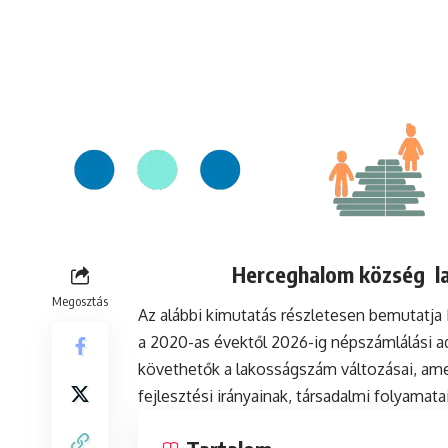
Herceghalom község la
Megosztás
Az alábbi kimutatás részletesen bemutatj
a 2020-as évektől 2026-ig népszámlálási a
követhetők a lakosságszám változásai, ame
fejlesztési irányainak, társadalmi folyamat