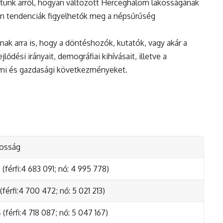
tunk arról, hogyan változott Herceghalom lakosságának
en tendenciák figyelhetők meg a népsűrűség
nak arra is, hogy a döntéshozók, kutatók, vagy akár a
ődési irányait, demográfiai kihívásait, illetve a
lmi és gazdasági következményeket.
kosság
(férfi:4 683 091; nő: 4 995 778)
(férfi:4 700 472; nő: 5 021 213)
(férfi:4 718 087; nő: 5 047 167)