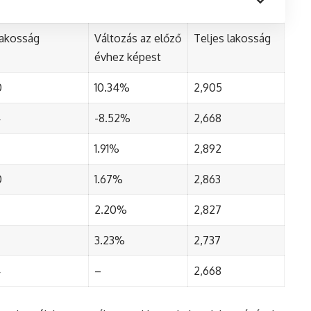
lakosság
Változás az előző
Teljes lakosság
évhez képest
0
10.34%
2,905
4
-8.52%
2,668
1.91%
2,892
0
1.67%
2,863
2.20%
2,827
3.23%
2,737
4
–
2,668