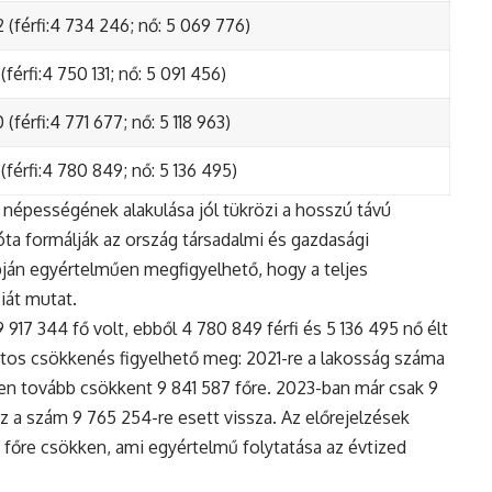
 (férfi:4 734 246; nő: 5 069 776)
(férfi:4 750 131; nő: 5 091 456)
(férfi:4 771 677; nő: 5 118 963)
(férfi:4 780 849; nő: 5 136 495)
népességének alakulása jól tükrözi a hosszú távú
ta formálják az ország társadalmi és gazdasági
apján egyértelműen megfigyelhető, hogy a teljes
iát mutat.
17 344 fő volt, ebből 4 780 849 férfi és 5 136 495 nő élt
tos csökkenés figyelhető meg: 2021-re a lakosság száma
n tovább csökkent 9 841 587 főre. 2023-ban már csak 9
z a szám 9 765 254-re esett vissza. Az előrejelzések
5 főre csökken, ami egyértelmű folytatása az évtized