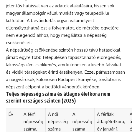
jelentős hatással van az adatok alakulására, hiszen sok
magyar állampolgár vállal munkát vagy telepedik le
külföldön. A bevándorlás ugyan valamelyest
ellensúlyozhatná ezt a folyamatot, de mértéke egyelőre
nem elegendő ahhoz, hogy megállítsa a népesség
csökkenését.
A népsűrűség csökkenése szintén hosszú távú hatásokkal
járhat: egyre több településen tapasztalható elöregedés,
lakosságszám-csökkenés, ami különösen a kisebb falvakat
és vidéki térségeket érinti érzékenyen. Ezzel párhuzamosan
a nagyvárosok, különösen Budapest környéke, továbbra is
népszerű célpont a belföldi vándorlók körében.
Teljes népesség száma és átlagos életkora nem
szerint országos szinten (2025)
Év
A férfi
A női
A
A férfiak
A
népesség
népesség
népesség
átlagéletkora,
á
száma,
száma,
száma
év január 1.
é