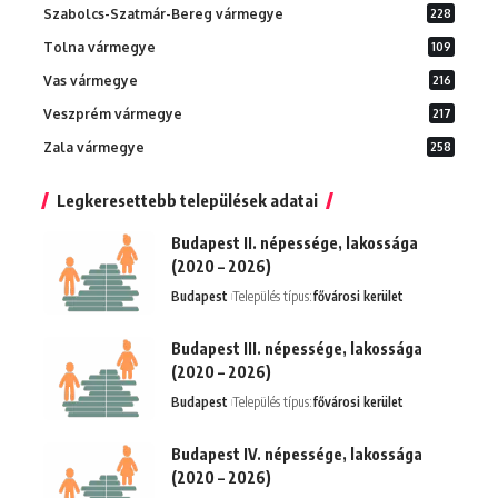
Szabolcs-Szatmár-Bereg vármegye
228
Tolna vármegye
109
Vas vármegye
216
Veszprém vármegye
217
Zala vármegye
258
Legkeresettebb települések adatai
Budapest II. népessége, lakossága
(2020 – 2026)
Budapest
Település típus:
fővárosi kerület
Budapest III. népessége, lakossága
(2020 – 2026)
Budapest
Település típus:
fővárosi kerület
Budapest IV. népessége, lakossága
(2020 – 2026)