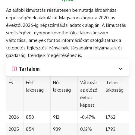
Az alábbi kimutatás részletesen bemutatja Járdánháza
népességének alakulását Magyarországon, a 2020-as
évektől 2026-ig népszámlálási adatok alapján. A kimutatás
segítségével nyomon követhetők a lakosságszám
változásai, amelyek fontos információkat szolgáltatnak a
település fejlesztési irányainak, társadalmi folyamataik és
gazdasági trendjeik megértéséhez is.
Tartalom
Év
Férfi
Női
Változás
Teljes
lakosság
lakosság
az előző
lakosság
évhez
képest
2026
850
912
-0.47%
1,762
2025
854
939
0.12%
1,793