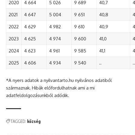
2020
4 664
5 026
9 689
40,7
4
2021
4 647
5 004
9 651
40,8
4
2022
4 629
4 982
9 610
40,9
4
2023
4 625
4 974
9 600
41,0
4
2024
4 623
4 961
9 585
41,1
4
2025
4 606
4 934
9 540
..
..
*A nyers adatok a nyilvantarto.hu nyilvános adatiból
származnak. Hibák előfordulhatnak ami a mi
adatfeldolgozásunkból adódik.
TAGGED:
község