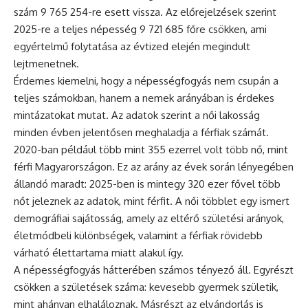
szám 9 765 254-re esett vissza. Az előrejelzések szerint
2025-re a teljes népesség 9 721 685 főre csökken, ami
egyértelmű folytatása az évtized elején megindult
lejtmenetnek.
Érdemes kiemelni, hogy a népességfogyás nem csupán a
teljes számokban, hanem a nemek arányában is érdekes
mintázatokat mutat. Az adatok szerint a női lakosság
minden évben jelentősen meghaladja a férfiak számát.
2020-ban például több mint 355 ezerrel volt több nő, mint
férfi Magyarországon. Ez az arány az évek során lényegében
állandó maradt: 2025-ben is mintegy 320 ezer fővel több
nőt jeleznek az adatok, mint férfit. A női többlet egy ismert
demográfiai sajátosság, amely az eltérő születési arányok,
életmódbeli különbségek, valamint a férfiak rövidebb
várható élettartama miatt alakul így.
A népességfogyás hátterében számos tényező áll. Egyrészt
csökken a születések száma: kevesebb gyermek születik,
mint ahányan elhaláloznak. Másrészt az elvándorlás is