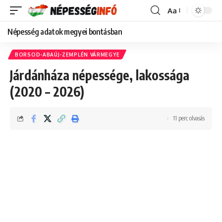
Aa
Font
Resizer
Népesség adatok megyei bontásban
BORSOD-ABAÚJ-ZEMPLÉN VÁRMEGYE
Járdánháza népessége, lakossága
(2020 – 2026)
11 perc olvasás