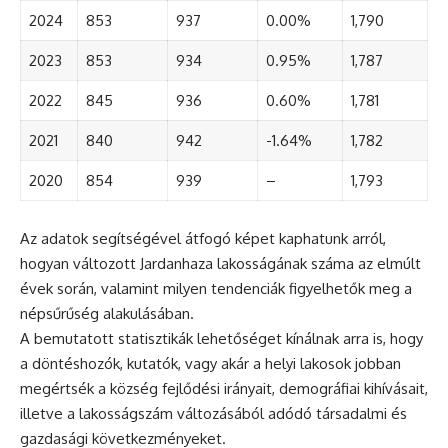
2024
853
937
0.00%
1,790
2023
853
934
0.95%
1,787
2022
845
936
0.60%
1,781
2021
840
942
-1.64%
1,782
2020
854
939
–
1,793
Az adatok segítségével átfogó képet kaphatunk arról,
hogyan változott Jardanhaza lakosságának száma az elmúlt
évek során, valamint milyen tendenciák figyelhetők meg a
népsűrűség alakulásában.
A bemutatott statisztikák lehetőséget kínálnak arra is, hogy
a döntéshozók, kutatók, vagy akár a helyi lakosok jobban
megértsék a község fejlődési irányait, demográfiai kihívásait,
illetve a lakosságszám változásából adódó társadalmi és
gazdasági következményeket.