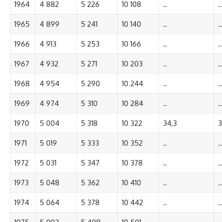
1964
4 882
5 226
10 108
..
..
1965
4 899
5 241
10 140
..
..
1966
4 913
5 253
10 166
..
..
1967
4 932
5 271
10 203
..
..
1968
4 954
5 290
10 244
..
..
1969
4 974
5 310
10 284
..
..
1970
5 004
5 318
10 322
34,3
3
1971
5 019
5 333
10 352
..
..
1972
5 031
5 347
10 378
..
..
1973
5 048
5 362
10 410
..
..
1974
5 064
5 378
10 442
..
..