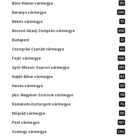
Bács-Kiskun vármegye
119
Baranya vármegye
300
Békés vármegye
75
Borsod-Abaúj-Zemplén vármegye
358
Budapest
23
Csongrád-Csanád vármegye
60
Fejér vármegye
108
Győr-Moson-Sopron vármegye
183
Hajdú-Bihar vármegye
82
Heves vármegye
121
Jász-Nagykun-Szolnok vármegye
78
Komárom-Esztergom vármegye
76
Nógrád vármegye
131
Pest vármegye
187
Somogy vármegye
246