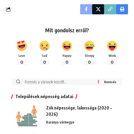
Mit gondolsz erről?
Love
Sad
Happy
Sleepy
Wink
0
0
0
0
0
Keresés:
Települések népesség adatai
Zók népessége, lakossága (2020 –
2026)
Baranya vármegye