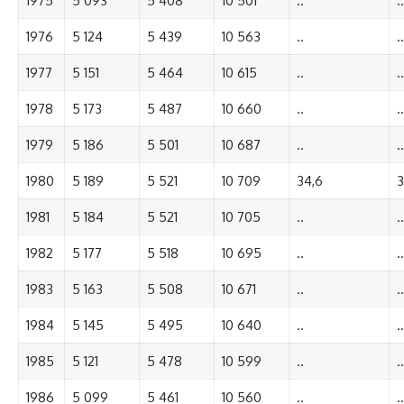
1975
5 093
5 408
10 501
..
..
1976
5 124
5 439
10 563
..
..
1977
5 151
5 464
10 615
..
..
1978
5 173
5 487
10 660
..
..
1979
5 186
5 501
10 687
..
..
1980
5 189
5 521
10 709
34,6
3
1981
5 184
5 521
10 705
..
..
1982
5 177
5 518
10 695
..
..
1983
5 163
5 508
10 671
..
..
1984
5 145
5 495
10 640
..
..
1985
5 121
5 478
10 599
..
..
1986
5 099
5 461
10 560
..
..