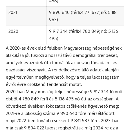
456)
2021
9 890 640 (férfi:4 771 677; nő: 5 118
963)
2020
9 917 344 (férfi:4 780 849; nő: 5 136
495)
A 2020-as évek első felében Magyarország népességének
alakulása jól tükrözi a hosszú távú demográfiai trendeket,
amelyek évtizedek óta formálják az ország társadalmi és
gazdasági viszonyait. A rendelkezésre álló adatok alapján
egyértelműen megfigyelhető, hogy a teljes lakosságszám
évről évre csökkenő tendenciát mutat.
2020-ban Magyarország teljes népessége 9 917 344 fő volt,
ebből 4 780 849 férfi és 5 136 495 nő élt az országban. A
következő években fokozatos csökkenés figyelhető meg:
2021-re a lakosság száma 9 890 640 főre mérséklődött,
majd 2022-ben tovább csökkent 9 841 587 főre. 2023-ban
már csak 9 804 022 lakost regisztráltak, míg 2024-re ez a