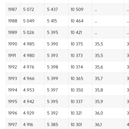
1987
5 072
5 437
10 509
..
..
1988
5 049
5 415
10 464
..
..
1989
5 026
5 395
10 421
..
..
1990
4 985
5 390
10 375
35,5
3
1991
4 980
5 393
10 373
35,5
3
1992
4 976
5 398
10 374
35,6
3
1993
4 966
5 399
10 365
35,7
3
1994
4 953
5 397
10 350
35,8
3
1995
4 942
5 395
10 337
35,9
3
1996
4 929
5 392
10 321
36,0
3
1997
4 916
5 385
10 301
36,1
4