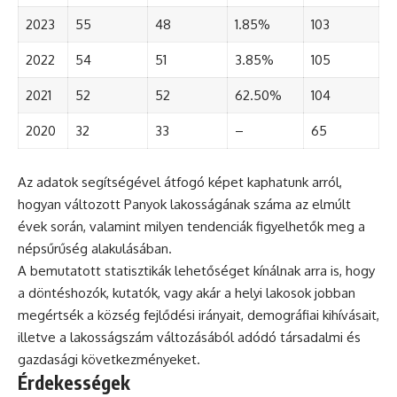
2023
55
48
1.85%
103
2022
54
51
3.85%
105
2021
52
52
62.50%
104
2020
32
33
–
65
Az adatok segítségével átfogó képet kaphatunk arról,
hogyan változott Panyok lakosságának száma az elmúlt
évek során, valamint milyen tendenciák figyelhetők meg a
népsűrűség alakulásában.
A bemutatott statisztikák lehetőséget kínálnak arra is, hogy
a döntéshozók, kutatók, vagy akár a helyi lakosok jobban
megértsék a község fejlődési irányait, demográfiai kihívásait,
illetve a lakosságszám változásából adódó társadalmi és
gazdasági következményeket.
Érdekességek