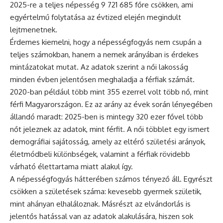
2025-re a teljes népesség 9 721 685 főre csökken, ami
egyértelmű folytatása az évtized elején megindult
lejtmenetnek.
Érdemes kiemelni, hogy a népességfogyás nem csupán a
teljes számokban, hanem a nemek arányában is érdekes
mintázatokat mutat. Az adatok szerint a női lakosság
minden évben jelentősen meghaladja a férfiak számát.
2020-ban például több mint 355 ezerrel volt több nő, mint
férfi Magyarországon. Ez az arány az évek során lényegében
állandó maradt: 2025-ben is mintegy 320 ezer fővel több
nőt jeleznek az adatok, mint férfit. A női többlet egy ismert
demográfiai sajátosság, amely az eltérő születési arányok,
életmódbeli különbségek, valamint a férfiak rövidebb
várható élettartama miatt alakul így.
A népességfogyás hátterében számos tényező áll. Egyrészt
csökken a születések száma: kevesebb gyermek születik,
mint ahányan elhaláloznak. Másrészt az elvándorlás is
jelentős hatással van az adatok alakulására, hiszen sok