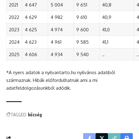
2021
4 647
5 004
9 651
40,8
4
2022
4 629
4 982
9 610
40,9
4
2023
4 625
4 974
9 600
41,0
4
2024
4 623
4 961
9 585
41,1
4
2025
4 606
4 934
9 540
..
..
*A nyers adatok a nyilvantarto.hu nyilvános adatiból
származnak. Hibák előfordulhatnak ami a mi
adatfeldolgozásunkból adódik.
TAGGED:
község