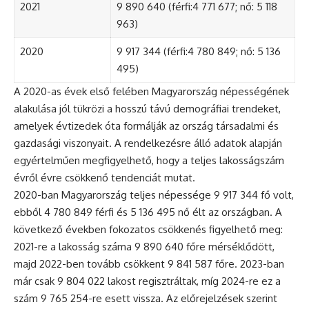
2021
9 890 640 (férfi:4 771 677; nő: 5 118
963)
2020
9 917 344 (férfi:4 780 849; nő: 5 136
495)
A 2020-as évek első felében Magyarország népességének
alakulása jól tükrözi a hosszú távú demográfiai trendeket,
amelyek évtizedek óta formálják az ország társadalmi és
gazdasági viszonyait. A rendelkezésre álló adatok alapján
egyértelműen megfigyelhető, hogy a teljes lakosságszám
évről évre csökkenő tendenciát mutat.
2020-ban Magyarország teljes népessége 9 917 344 fő volt,
ebből 4 780 849 férfi és 5 136 495 nő élt az országban. A
következő években fokozatos csökkenés figyelhető meg:
2021-re a lakosság száma 9 890 640 főre mérséklődött,
majd 2022-ben tovább csökkent 9 841 587 főre. 2023-ban
már csak 9 804 022 lakost regisztráltak, míg 2024-re ez a
szám 9 765 254-re esett vissza. Az előrejelzések szerint