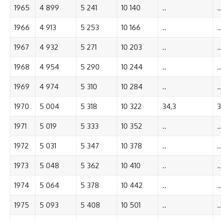
1965
4 899
5 241
10 140
..
..
1966
4 913
5 253
10 166
..
..
1967
4 932
5 271
10 203
..
..
1968
4 954
5 290
10 244
..
..
1969
4 974
5 310
10 284
..
..
1970
5 004
5 318
10 322
34,3
3
1971
5 019
5 333
10 352
..
..
1972
5 031
5 347
10 378
..
..
1973
5 048
5 362
10 410
..
..
1974
5 064
5 378
10 442
..
..
1975
5 093
5 408
10 501
..
..