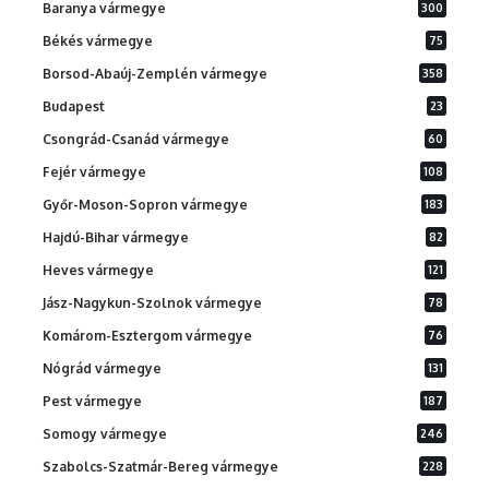
Baranya vármegye
300
Békés vármegye
75
Borsod-Abaúj-Zemplén vármegye
358
Budapest
23
Csongrád-Csanád vármegye
60
Fejér vármegye
108
Győr-Moson-Sopron vármegye
183
Hajdú-Bihar vármegye
82
Heves vármegye
121
Jász-Nagykun-Szolnok vármegye
78
Komárom-Esztergom vármegye
76
Nógrád vármegye
131
Pest vármegye
187
Somogy vármegye
246
Szabolcs-Szatmár-Bereg vármegye
228