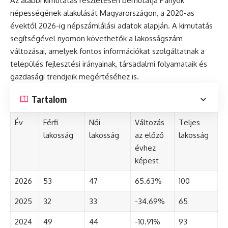
Az alábbi kimutatás részletesen bemutatja Pányok
népességének alakulását Magyarországon, a 2020-as
évektől 2026-ig népszámlálási adatok alapján. A kimutatás
segítségével nyomon követhetők a lakosságszám
változásai, amelyek fontos információkat szolgáltatnak a
település fejlesztési irányainak, társadalmi folyamataik és
gazdasági trendjeik megértéséhez is.
Tartalom
Év
Férfi
Női
Változás
Teljes
lakosság
lakosság
az előző
lakosság
évhez
képest
2026
53
47
65.63%
100
2025
32
33
-34.69%
65
2024
49
44
-10.91%
93