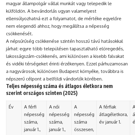
magyar állampolgár vállal munkát vagy telepedik le
külföldön. A bevándorlás ugyan valamelyest
ellensúlyozhatná ezt a folyamatot, de mértéke egyelőre
nem elegendő ahhoz, hogy megállítsa a népesség
csökkenését.
A népsűrűség csökkenése szintén hosszú távú hatásokkal
járhat: egyre több településen tapasztalható elöregedés,
lakosságszám-csökkenés, ami különösen a kisebb falvakat
és vidéki térségeket érinti érzékenyen. Ezzel párhuzamosan
a nagyvárosok, különösen Budapest környéke, továbbra is
népszerű célpont a belföldi vándorlók körében.
Teljes népesség száma és átlagos életkora nem
szerint országos szinten (2025)
Év
A férfi
A női
A
A férfiak
A
népesség
népesség
népesség
átlagéletkora,
á
száma,
száma,
száma
év január 1.
é
január 1.,
január 1.,
összesen,