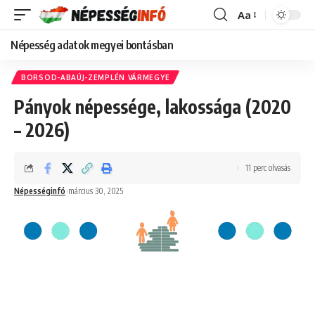
Aa
Font
Resizer
Népesség adatok megyei bontásban
BORSOD-ABAÚJ-ZEMPLÉN VÁRMEGYE
Pányok népessége, lakossága (2020
– 2026)
11 perc olvasás
Népességinfó
március 30, 2025