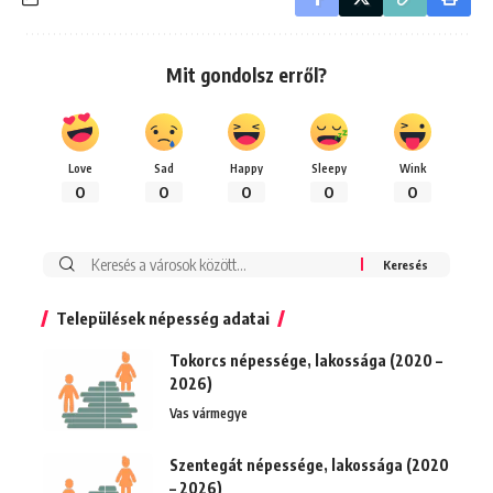
Mit gondolsz erről?
Love
Sad
Happy
Sleepy
Wink
0
0
0
0
0
Keresés:
Települések népesség adatai
Tokorcs népessége, lakossága (2020 –
2026)
Vas vármegye
Szentegát népessége, lakossága (2020
– 2026)