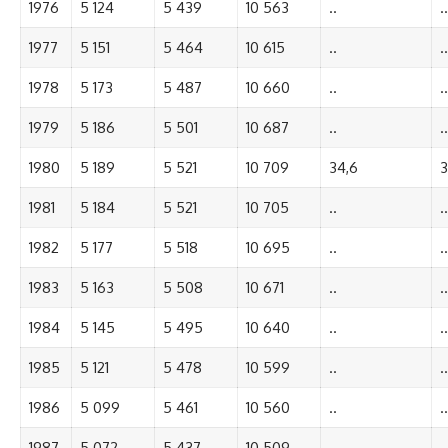
1976
5 124
5 439
10 563
..
..
1977
5 151
5 464
10 615
..
..
1978
5 173
5 487
10 660
..
..
1979
5 186
5 501
10 687
..
..
1980
5 189
5 521
10 709
34,6
3
1981
5 184
5 521
10 705
..
..
1982
5 177
5 518
10 695
..
..
1983
5 163
5 508
10 671
..
..
1984
5 145
5 495
10 640
..
..
1985
5 121
5 478
10 599
..
..
1986
5 099
5 461
10 560
..
..
1987
5 072
5 437
10 509
..
..