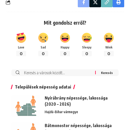
Mit gondolsz erről?
Love
Sad
Happy
Sleepy
Wink
0
0
0
0
0
Keresés:
Települések népesség adatai
Nyírábrány népessége, lakossága
(2020 – 2026)
Hajdú-Bihar vármegye
Bátmonostor népessége, lakossága