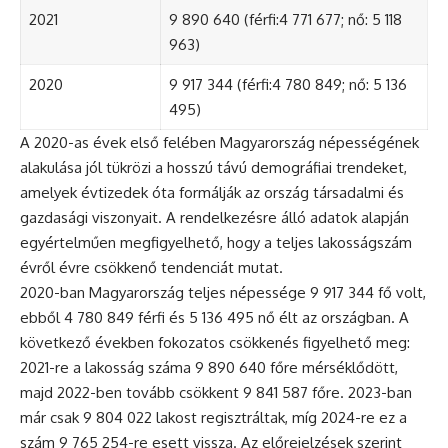
2021
9 890 640 (férfi:4 771 677; nő: 5 118
963)
2020
9 917 344 (férfi:4 780 849; nő: 5 136
495)
A 2020-as évek első felében Magyarország népességének
alakulása jól tükrözi a hosszú távú demográfiai trendeket,
amelyek évtizedek óta formálják az ország társadalmi és
gazdasági viszonyait. A rendelkezésre álló adatok alapján
egyértelműen megfigyelhető, hogy a teljes lakosságszám
évről évre csökkenő tendenciát mutat.
2020-ban Magyarország teljes népessége 9 917 344 fő volt,
ebből 4 780 849 férfi és 5 136 495 nő élt az országban. A
következő években fokozatos csökkenés figyelhető meg:
2021-re a lakosság száma 9 890 640 főre mérséklődött,
majd 2022-ben tovább csökkent 9 841 587 főre. 2023-ban
már csak 9 804 022 lakost regisztráltak, míg 2024-re ez a
szám 9 765 254-re esett vissza. Az előrejelzések szerint