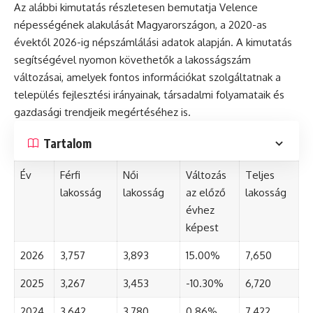
Az alábbi kimutatás részletesen bemutatja Velence
népességének alakulását Magyarországon, a 2020-as
évektől 2026-ig népszámlálási adatok alapján. A kimutatás
segítségével nyomon követhetők a lakosságszám
változásai, amelyek fontos információkat szolgáltatnak a
település fejlesztési irányainak, társadalmi folyamataik és
gazdasági trendjeik megértéséhez is.
Tartalom
Év
Férfi
Női
Változás
Teljes
lakosság
lakosság
az előző
lakosság
évhez
képest
2026
3,757
3,893
15.00%
7,650
2025
3,267
3,453
-10.30%
6,720
2024
3,642
3,780
0.86%
7,422