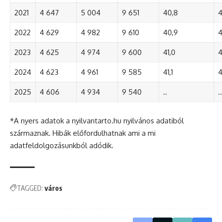
2021
4 647
5 004
9 651
40,8
4
2022
4 629
4 982
9 610
40,9
4
2023
4 625
4 974
9 600
41,0
4
2024
4 623
4 961
9 585
41,1
4
2025
4 606
4 934
9 540
..
..
*A nyers adatok a nyilvantarto.hu nyilvános adatiból
származnak. Hibák előfordulhatnak ami a mi
adatfeldolgozásunkból adódik.
TAGGED:
város