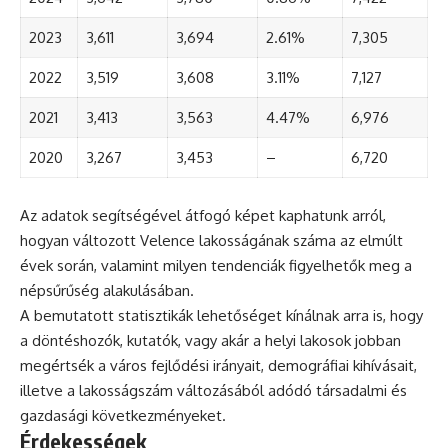
2023
3,611
3,694
2.61%
7,305
2022
3,519
3,608
3.11%
7,127
2021
3,413
3,563
4.47%
6,976
2020
3,267
3,453
–
6,720
Az adatok segítségével átfogó képet kaphatunk arról,
hogyan változott Velence lakosságának száma az elmúlt
évek során, valamint milyen tendenciák figyelhetők meg a
népsűrűség alakulásában.
A bemutatott statisztikák lehetőséget kínálnak arra is, hogy
a döntéshozók, kutatók, vagy akár a helyi lakosok jobban
megértsék a város fejlődési irányait, demográfiai kihívásait,
illetve a lakosságszám változásából adódó társadalmi és
gazdasági következményeket.
Érdekességek