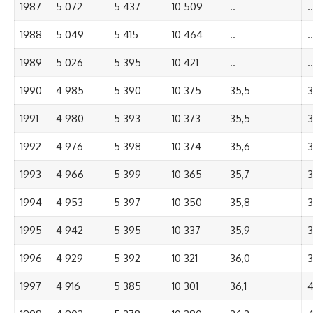
1987
5 072
5 437
10 509
..
..
1988
5 049
5 415
10 464
..
..
1989
5 026
5 395
10 421
..
..
1990
4 985
5 390
10 375
35,5
3
1991
4 980
5 393
10 373
35,5
3
1992
4 976
5 398
10 374
35,6
3
1993
4 966
5 399
10 365
35,7
3
1994
4 953
5 397
10 350
35,8
3
1995
4 942
5 395
10 337
35,9
3
1996
4 929
5 392
10 321
36,0
3
1997
4 916
5 385
10 301
36,1
4