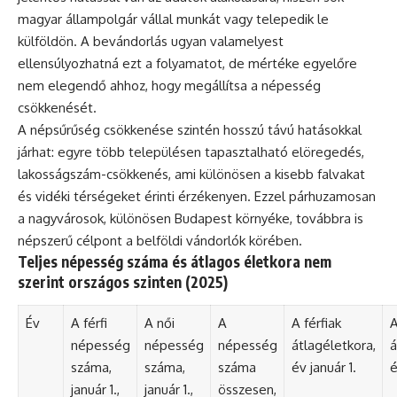
magyar állampolgár vállal munkát vagy telepedik le
külföldön. A bevándorlás ugyan valamelyest
ellensúlyozhatná ezt a folyamatot, de mértéke egyelőre
nem elegendő ahhoz, hogy megállítsa a népesség
csökkenését.
A népsűrűség csökkenése szintén hosszú távú hatásokkal
járhat: egyre több településen tapasztalható elöregedés,
lakosságszám-csökkenés, ami különösen a kisebb falvakat
és vidéki térségeket érinti érzékenyen. Ezzel párhuzamosan
a nagyvárosok, különösen Budapest környéke, továbbra is
népszerű célpont a belföldi vándorlók körében.
Teljes népesség száma és átlagos életkora nem
szerint országos szinten (2025)
Év
A férfi
A női
A
A férfiak
A
népesség
népesség
népesség
átlagéletkora,
á
száma,
száma,
száma
év január 1.
é
január 1.,
január 1.,
összesen,