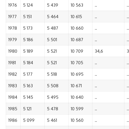
1976
5 124
5 439
10 563
..
..
1977
5 151
5 464
10 615
..
..
1978
5 173
5 487
10 660
..
..
1979
5 186
5 501
10 687
..
..
1980
5 189
5 521
10 709
34,6
3
1981
5 184
5 521
10 705
..
..
1982
5 177
5 518
10 695
..
..
1983
5 163
5 508
10 671
..
..
1984
5 145
5 495
10 640
..
..
1985
5 121
5 478
10 599
..
..
1986
5 099
5 461
10 560
..
..