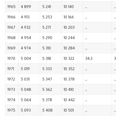
1965
4 899
5 241
10 140
..
..
1966
4 913
5 253
10 166
..
..
1967
4 932
5 271
10 203
..
..
1968
4 954
5 290
10 244
..
..
1969
4 974
5 310
10 284
..
..
1970
5 004
5 318
10 322
34,3
3
1971
5 019
5 333
10 352
..
..
1972
5 031
5 347
10 378
..
..
1973
5 048
5 362
10 410
..
..
1974
5 064
5 378
10 442
..
..
1975
5 093
5 408
10 501
..
..