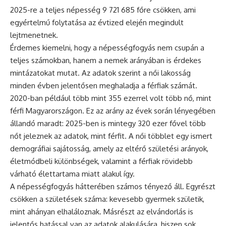
2025-re a teljes népesség 9 721 685 főre csökken, ami
egyértelmű folytatása az évtized elején megindult
lejtmenetnek.
Érdemes kiemelni, hogy a népességfogyás nem csupán a
teljes számokban, hanem a nemek arányában is érdekes
mintázatokat mutat. Az adatok szerint a női lakosság
minden évben jelentősen meghaladja a férfiak számát.
2020-ban például több mint 355 ezerrel volt több nő, mint
férfi Magyarországon. Ez az arány az évek során lényegében
állandó maradt: 2025-ben is mintegy 320 ezer fővel több
nőt jeleznek az adatok, mint férfit. A női többlet egy ismert
demográfiai sajátosság, amely az eltérő születési arányok,
életmódbeli különbségek, valamint a férfiak rövidebb
várható élettartama miatt alakul így.
A népességfogyás hátterében számos tényező áll. Egyrészt
csökken a születések száma: kevesebb gyermek születik,
mint ahányan elhaláloznak. Másrészt az elvándorlás is
jelentős hatással van az adatok alakulására, hiszen sok