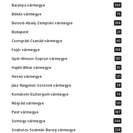
Baranya vármegye
300
Békés vármegye
75
Borsod-Abaúj-Zemplén vármegye
358
Budapest
23
Csongrád-Csanád vármegye
60
Fejér vármegye
108
Győr-Moson-Sopron vármegye
183
Hajdú-Bihar vármegye
82
Heves vármegye
121
Jász-Nagykun-Szolnok vármegye
78
Komárom-Esztergom vármegye
76
Nógrád vármegye
131
Pest vármegye
187
Somogy vármegye
246
Szabolcs-Szatmár-Bereg vármegye
228